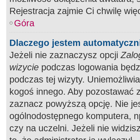
Rejestracja zajmie Ci chwilę wi
Góra
Dlaczego jestem automatycz
Jeżeli nie zaznaczysz opcji
Zalo
wizycie
podczas logowania będzi
podczas tej wizyty. Uniemożliwi
kogoś innego. Aby pozostawać 
zaznacz powyższą opcję. Nie jes
ogólnodostępnego komputera, np.
czy na uczelni. Jeżeli nie widzi