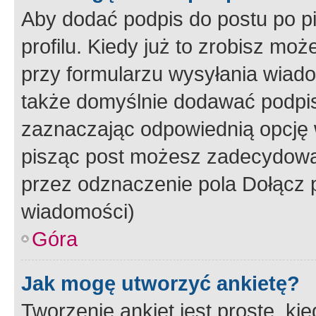
Aby dodać podpis do postu po 
profilu. Kiedy już to zrobisz m
przy formularzu wysyłania wiad
także domyślnie dodawać podpi
zaznaczając odpowiednią opcję 
pisząc post możesz zadecydowa
przez odznaczenie pola Dołącz 
wiadomości)
Góra
Jak mogę utworzyć ankietę?
Tworzenie ankiet jest proste, ki