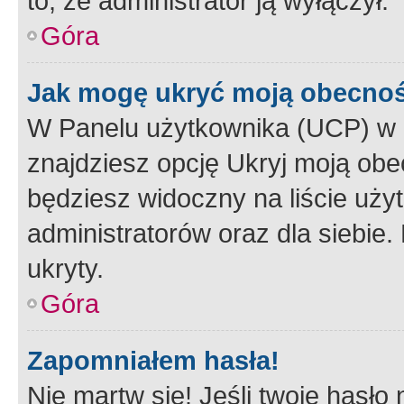
to, że administrator ją wyłączył.
Góra
Jak mogę ukryć moją obecno
W Panelu użytkownika (UCP) w 
znajdziesz opcję Ukryj moją obe
będziesz widoczny na liście użyt
administratorów oraz dla siebie.
ukryty.
Góra
Zapomniałem hasła!
Nie martw się! Jeśli twoje hasło