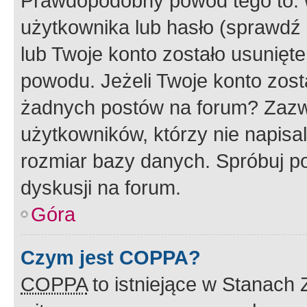
Prawdopodobny powód tego to:
użytkownika lub hasło (sprawdź e
lub Twoje konto zostało usunięte
powodu. Jeżeli Twoje konto zost
żadnych postów na forum? Zazw
użytkowników, którzy nie napisa
rozmiar bazy danych. Spróbuj po
dyskusji na forum.
Góra
Czym jest COPPA?
COPPA
to istniejące w Stanach