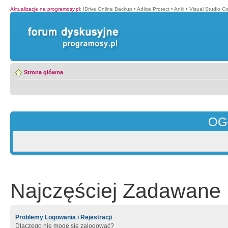
Aktualizacje na programosy.pl
:
IDrive Online Backup
•
Adlice Protect
•
Anki
•
Visual Studio C
Strona główna
OG
Najczęściej Zadawane 
Problemy Logowania i Rejestracji
Dlaczego nie mogę się zalogować?