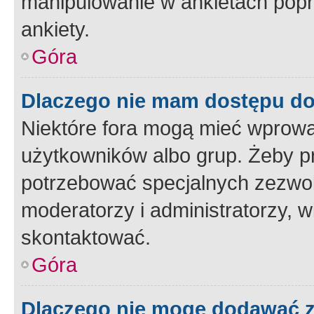
manipulowanie w ankietach popr
ankiety.
Góra
Dlaczego nie mam dostępu d
Niektóre fora mogą mieć wprowa
użytkowników albo grup. Żeby pr
potrzebować specjalnych zezwole
moderatorzy i administratorzy, w
skontaktować.
Góra
Dlaczego nie mogę dodawać 