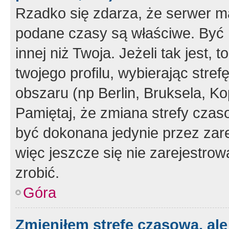
Rzadko się zdarza, że serwer m
podane czasy są właściwe. Być 
innej niż Twoja. Jeżeli tak jest,
twojego profilu, wybierając str
obszaru (np Berlin, Bruksela, Ko
Pamiętaj, że zmiana strefy czas
być dokonana jedynie przez zar
więc jeszcze się nie zarejestrow
zrobić.
Góra
Zmieniłem strefę czasową, ale