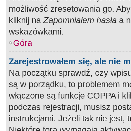
możliwość zresetowania go. Aby 
kliknij na
Zapomniałem hasła
a n
wskazówkami.
Góra
Zarejestrowałem się, ale nie 
Na początku sprawdź, czy wpisuj
są w porządku, to problemem mo
włączone są funkcje COPPA i kl
podczas rejestracji, musisz pos
instrukcjami. Jeżeli tak nie jes
Niektóre fora wymagają aktywac