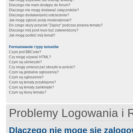
Jak mogę edytować lub usunąć ankietę?
Dlaczego nie mam dostępu do forum?
Dlaczego nie mogę dodawać załączników?
Dlaczego dostałam(em) ostrzeżenie?
Jak mogę zgłosić posty moderatorowi?
Do czego służy przycisk "Zapisz" podczas pisania tematu?
Dlaczego mój post musi być zatwierdzony?
Jak mogę podbić mój temat?
Formatowanie i typy tematów
Czym jest BBCode?
Czy mogę używać HTML?
Czym są uśmieszki?
Czy mogę umieszczać obrazki w poście?
Czym są globalne ogłoszenia?
Czym są ogłoszenia?
Czym są tematy przyklejone?
Czym są tematy zamknięte?
Czym są ikony tematu?
Problemy Logowania i R
Dlaczego nie mogę się zalog