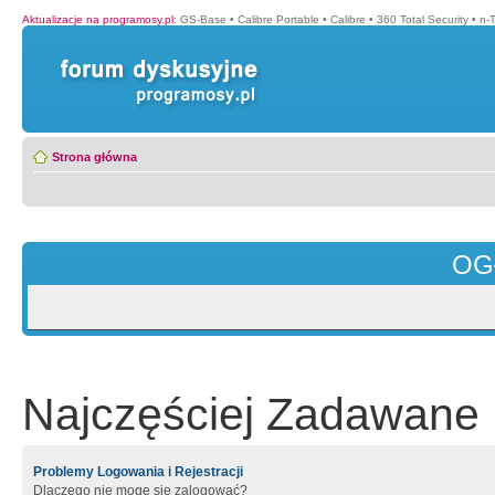
Aktualizacje na programosy.pl
:
GS-Base
•
Calibre Portable
•
Calibre
•
360 Total Security
•
n-
Strona główna
OG
Najczęściej Zadawane 
Problemy Logowania i Rejestracji
Dlaczego nie mogę się zalogować?