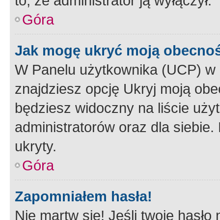
to, że administrator ją wyłączył.
Góra
Jak mogę ukryć moją obecno
W Panelu użytkownika (UCP) w 
znajdziesz opcję Ukryj moją obe
będziesz widoczny na liście użyt
administratorów oraz dla siebie.
ukryty.
Góra
Zapomniałem hasła!
Nie martw się! Jeśli twoje hasło