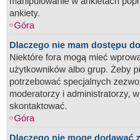
manipulowanie w ankietach popr
ankiety.
Góra
Dlaczego nie mam dostępu d
Niektóre fora mogą mieć wprowa
użytkowników albo grup. Żeby pr
potrzebować specjalnych zezwole
moderatorzy i administratorzy, w
skontaktować.
Góra
Dlaczego nie mogę dodawać 