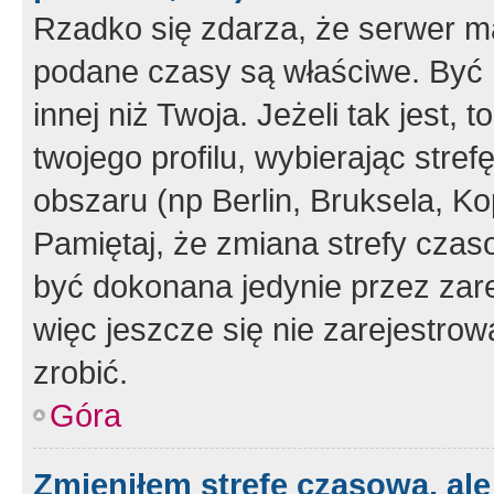
Rzadko się zdarza, że serwer m
podane czasy są właściwe. Być 
innej niż Twoja. Jeżeli tak jest,
twojego profilu, wybierając str
obszaru (np Berlin, Bruksela, Ko
Pamiętaj, że zmiana strefy czas
być dokonana jedynie przez zar
więc jeszcze się nie zarejestrow
zrobić.
Góra
Zmieniłem strefę czasową, ale