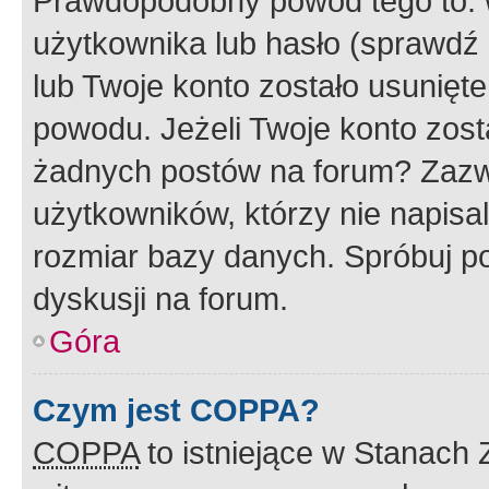
Prawdopodobny powód tego to:
użytkownika lub hasło (sprawdź e
lub Twoje konto zostało usunięte
powodu. Jeżeli Twoje konto zost
żadnych postów na forum? Zazw
użytkowników, którzy nie napisa
rozmiar bazy danych. Spróbuj po
dyskusji na forum.
Góra
Czym jest COPPA?
COPPA
to istniejące w Stanach