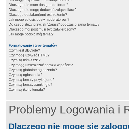
Jak mogę edytować lub usunąć ankietę?
Dlaczego nie mam dostępu do forum?
Dlaczego nie mogę dodawać załączników?
Dlaczego dostałam(em) ostrzeżenie?
Jak mogę zgłosić posty moderatorowi?
Do czego służy przycisk "Zapisz" podczas pisania tematu?
Dlaczego mój post musi być zatwierdzony?
Jak mogę podbić mój temat?
Formatowanie i typy tematów
Czym jest BBCode?
Czy mogę używać HTML?
Czym są uśmieszki?
Czy mogę umieszczać obrazki w poście?
Czym są globalne ogłoszenia?
Czym są ogłoszenia?
Czym są tematy przyklejone?
Czym są tematy zamknięte?
Czym są ikony tematu?
Problemy Logowania i R
Dlaczego nie mogę się zalog