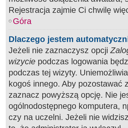
Rejestracja zajmie Ci chwilę wi
Góra
Dlaczego jestem automatycz
Jeżeli nie zaznaczysz opcji
Zalo
wizycie
podczas logowania będzi
podczas tej wizyty. Uniemożliwi
kogoś innego. Aby pozostawać 
zaznacz powyższą opcję. Nie jes
ogólnodostępnego komputera, np.
czy na uczelni. Jeżeli nie widzi