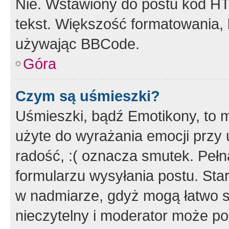
Nie. Wstawiony do postu kod HT
tekst. Większość formatowania
używając BBCode.
Góra
Czym są uśmieszki?
Uśmieszki, bądź Emotikony, to m
użyte do wyrażania emocji przy 
radość, :( oznacza smutek. Pełna
formularzu wysyłania postu. Sta
w nadmiarze, gdyż mogą łatwo s
nieczytelny i moderator może p