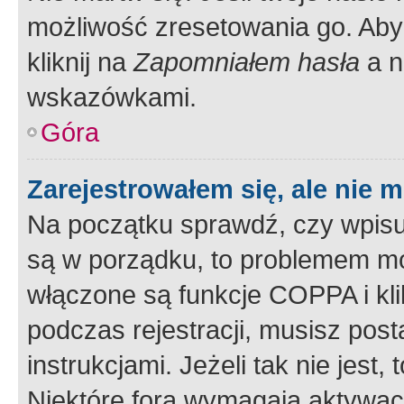
możliwość zresetowania go. Aby 
kliknij na
Zapomniałem hasła
a n
wskazówkami.
Góra
Zarejestrowałem się, ale nie 
Na początku sprawdź, czy wpisuj
są w porządku, to problemem mo
włączone są funkcje COPPA i kl
podczas rejestracji, musisz pos
instrukcjami. Jeżeli tak nie jes
Niektóre fora wymagają aktywac