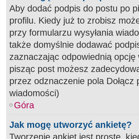
Aby dodać podpis do postu po 
profilu. Kiedy już to zrobisz m
przy formularzu wysyłania wiad
także domyślnie dodawać podpi
zaznaczając odpowiednią opcję 
pisząc post możesz zadecydowa
przez odznaczenie pola Dołącz 
wiadomości)
Góra
Jak mogę utworzyć ankietę?
Tworzenie ankiet jest proste, ki