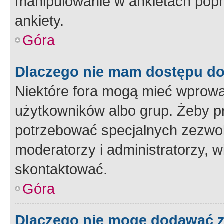
manipulowanie w ankietach popr
ankiety.
Góra
Dlaczego nie mam dostępu d
Niektóre fora mogą mieć wprowa
użytkowników albo grup. Żeby pr
potrzebować specjalnych zezwole
moderatorzy i administratorzy, w
skontaktować.
Góra
Dlaczego nie mogę dodawać 