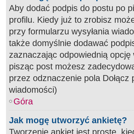
Aby dodać podpis do postu po 
profilu. Kiedy już to zrobisz m
przy formularzu wysyłania wiad
także domyślnie dodawać podpi
zaznaczając odpowiednią opcję 
pisząc post możesz zadecydowa
przez odznaczenie pola Dołącz 
wiadomości)
Góra
Jak mogę utworzyć ankietę?
Tworzenie ankiet jest proste, ki