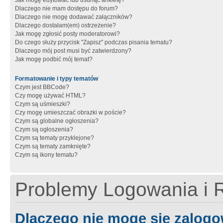
Jak mogę edytować lub usunąć ankietę?
Dlaczego nie mam dostępu do forum?
Dlaczego nie mogę dodawać załączników?
Dlaczego dostałam(em) ostrzeżenie?
Jak mogę zgłosić posty moderatorowi?
Do czego służy przycisk "Zapisz" podczas pisania tematu?
Dlaczego mój post musi być zatwierdzony?
Jak mogę podbić mój temat?
Formatowanie i typy tematów
Czym jest BBCode?
Czy mogę używać HTML?
Czym są uśmieszki?
Czy mogę umieszczać obrazki w poście?
Czym są globalne ogłoszenia?
Czym są ogłoszenia?
Czym są tematy przyklejone?
Czym są tematy zamknięte?
Czym są ikony tematu?
Problemy Logowania i R
Dlaczego nie mogę się zalog