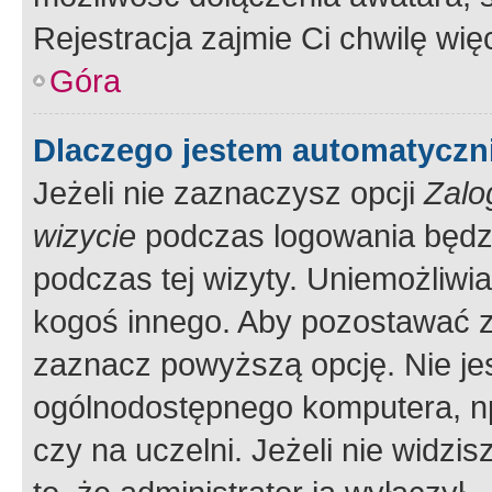
Rejestracja zajmie Ci chwilę wi
Góra
Dlaczego jestem automatycz
Jeżeli nie zaznaczysz opcji
Zalo
wizycie
podczas logowania będzi
podczas tej wizyty. Uniemożliwi
kogoś innego. Aby pozostawać 
zaznacz powyższą opcję. Nie jes
ogólnodostępnego komputera, np.
czy na uczelni. Jeżeli nie widzi