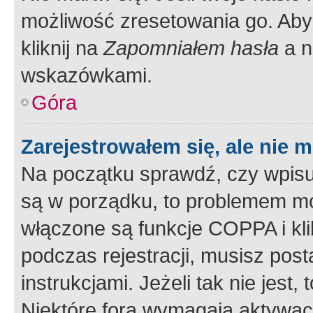
możliwość zresetowania go. Aby 
kliknij na
Zapomniałem hasła
a n
wskazówkami.
Góra
Zarejestrowałem się, ale nie 
Na początku sprawdź, czy wpisuj
są w porządku, to problemem mo
włączone są funkcje COPPA i kl
podczas rejestracji, musisz pos
instrukcjami. Jeżeli tak nie jes
Niektóre fora wymagają aktywac