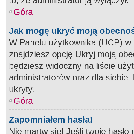
to, że administrator ją wyłączył.
Góra
Jak mogę ukryć moją obecno
W Panelu użytkownika (UCP) w 
znajdziesz opcję Ukryj moją obe
będziesz widoczny na liście użyt
administratorów oraz dla siebie.
ukryty.
Góra
Zapomniałem hasła!
Nie martw się! Jeśli twoje hasło