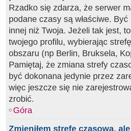
Rzadko się zdarza, że serwer m
podane czasy są właściwe. Być 
innej niż Twoja. Jeżeli tak jest,
twojego profilu, wybierając str
obszaru (np Berlin, Bruksela, Ko
Pamiętaj, że zmiana strefy czas
być dokonana jedynie przez zar
więc jeszcze się nie zarejestrow
zrobić.
Góra
Zmieniłem strefę czasową, ale