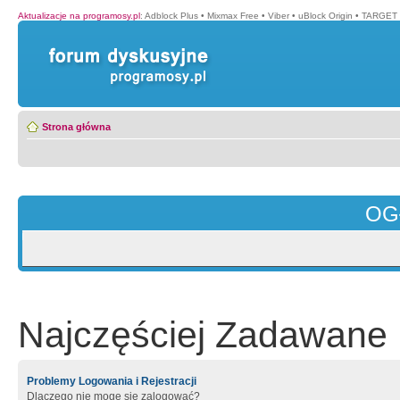
Aktualizacje na programosy.pl
:
Adblock Plus
•
Mixmax Free
•
Viber
•
uBlock Origin
•
TARGET 
Strona główna
OG
Najczęściej Zadawane 
Problemy Logowania i Rejestracji
Dlaczego nie mogę się zalogować?