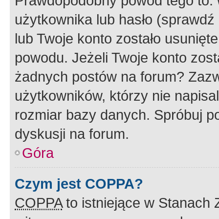
Prawdopodobny powód tego to:
użytkownika lub hasło (sprawdź e
lub Twoje konto zostało usunięte
powodu. Jeżeli Twoje konto zost
żadnych postów na forum? Zazw
użytkowników, którzy nie napisa
rozmiar bazy danych. Spróbuj po
dyskusji na forum.
Góra
Czym jest COPPA?
COPPA
to istniejące w Stanach