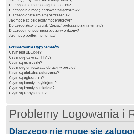
Jak mogę edytować lub usunąć ankietę?
Dlaczego nie mam dostępu do forum?
Dlaczego nie mogę dodawać załączników?
Dlaczego dostałam(em) ostrzeżenie?
Jak mogę zgłosić posty moderatorowi?
Do czego służy przycisk "Zapisz" podczas pisania tematu?
Dlaczego mój post musi być zatwierdzony?
Jak mogę podbić mój temat?
Formatowanie i typy tematów
Czym jest BBCode?
Czy mogę używać HTML?
Czym są uśmieszki?
Czy mogę umieszczać obrazki w poście?
Czym są globalne ogłoszenia?
Czym są ogłoszenia?
Czym są tematy przyklejone?
Czym są tematy zamknięte?
Czym są ikony tematu?
Problemy Logowania i R
Dlaczego nie mogę się zalog