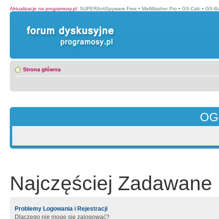
Aktualizacje na programosy.pl
:
SUPERAntiSpyware Free
•
MailWasher Pro
•
GS-Calc
•
GS-B
Strona główna
OG
Najczęściej Zadawane 
Problemy Logowania i Rejestracji
Dlaczego nie mogę się zalogować?