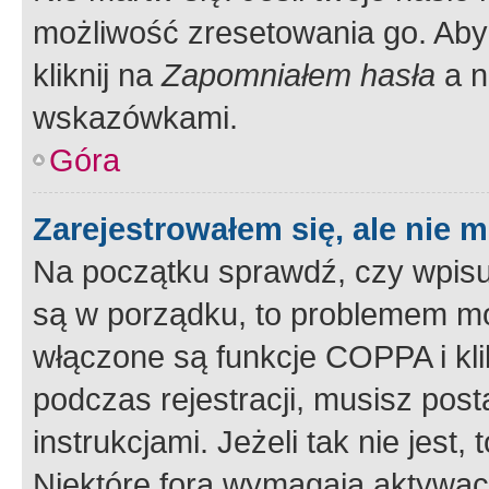
możliwość zresetowania go. Aby 
kliknij na
Zapomniałem hasła
a n
wskazówkami.
Góra
Zarejestrowałem się, ale nie 
Na początku sprawdź, czy wpisuj
są w porządku, to problemem mo
włączone są funkcje COPPA i kl
podczas rejestracji, musisz pos
instrukcjami. Jeżeli tak nie jes
Niektóre fora wymagają aktywac