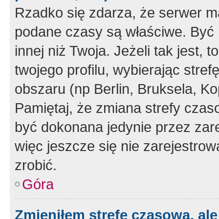
Rzadko się zdarza, że serwer m
podane czasy są właściwe. Być 
innej niż Twoja. Jeżeli tak jest,
twojego profilu, wybierając str
obszaru (np Berlin, Bruksela, Ko
Pamiętaj, że zmiana strefy czas
być dokonana jedynie przez zar
więc jeszcze się nie zarejestrow
zrobić.
Góra
Zmieniłem strefę czasową, ale