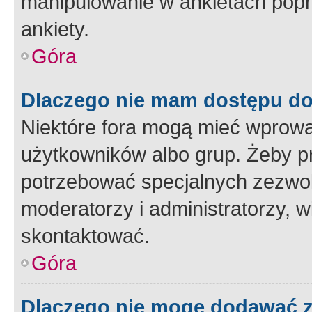
manipulowanie w ankietach popr
ankiety.
Góra
Dlaczego nie mam dostępu d
Niektóre fora mogą mieć wprowa
użytkowników albo grup. Żeby pr
potrzebować specjalnych zezwole
moderatorzy i administratorzy, w
skontaktować.
Góra
Dlaczego nie mogę dodawać 