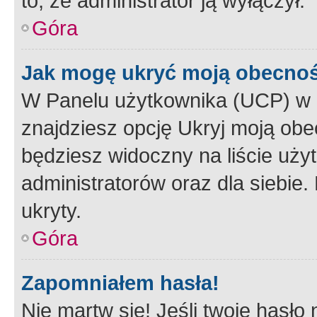
to, że administrator ją wyłączył.
Góra
Jak mogę ukryć moją obecno
W Panelu użytkownika (UCP) w 
znajdziesz opcję Ukryj moją obe
będziesz widoczny na liście użyt
administratorów oraz dla siebie.
ukryty.
Góra
Zapomniałem hasła!
Nie martw się! Jeśli twoje hasło