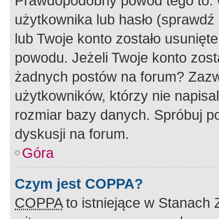
Prawdopodobny powód tego to:
użytkownika lub hasło (sprawdź e
lub Twoje konto zostało usunięte
powodu. Jeżeli Twoje konto zost
żadnych postów na forum? Zazw
użytkowników, którzy nie napisa
rozmiar bazy danych. Spróbuj po
dyskusji na forum.
Góra
Czym jest COPPA?
COPPA
to istniejące w Stanach