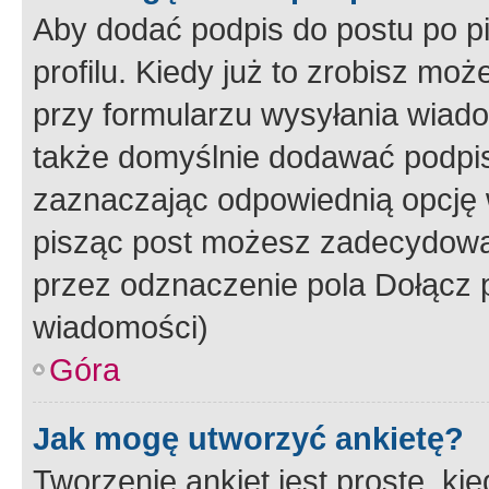
Aby dodać podpis do postu po 
profilu. Kiedy już to zrobisz m
przy formularzu wysyłania wiad
także domyślnie dodawać podpi
zaznaczając odpowiednią opcję 
pisząc post możesz zadecydowa
przez odznaczenie pola Dołącz 
wiadomości)
Góra
Jak mogę utworzyć ankietę?
Tworzenie ankiet jest proste, ki