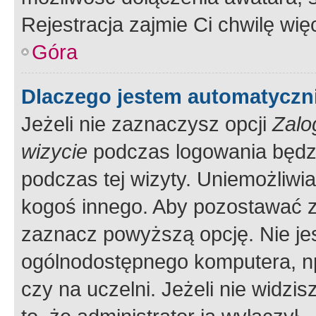
Rejestracja zajmie Ci chwilę wi
Góra
Dlaczego jestem automatycz
Jeżeli nie zaznaczysz opcji
Zalo
wizycie
podczas logowania będzi
podczas tej wizyty. Uniemożliwi
kogoś innego. Aby pozostawać 
zaznacz powyższą opcję. Nie jes
ogólnodostępnego komputera, np.
czy na uczelni. Jeżeli nie widzi