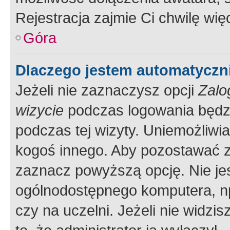
Rejestracja zajmie Ci chwilę wi
Góra
Dlaczego jestem automatycz
Jeżeli nie zaznaczysz opcji
Zalo
wizycie
podczas logowania będzi
podczas tej wizyty. Uniemożliwi
kogoś innego. Aby pozostawać 
zaznacz powyższą opcję. Nie jes
ogólnodostępnego komputera, np.
czy na uczelni. Jeżeli nie widzi