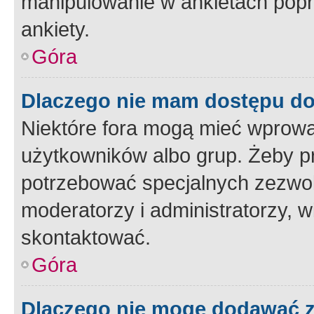
manipulowanie w ankietach popr
ankiety.
Góra
Dlaczego nie mam dostępu d
Niektóre fora mogą mieć wprowa
użytkowników albo grup. Żeby pr
potrzebować specjalnych zezwole
moderatorzy i administratorzy, w
skontaktować.
Góra
Dlaczego nie mogę dodawać 