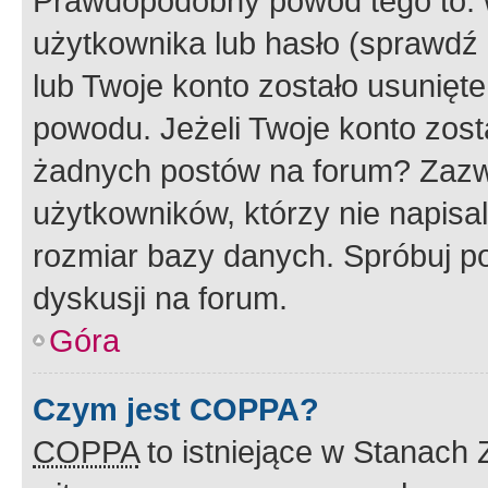
Prawdopodobny powód tego to:
użytkownika lub hasło (sprawdź e
lub Twoje konto zostało usunięte
powodu. Jeżeli Twoje konto zost
żadnych postów na forum? Zazw
użytkowników, którzy nie napisa
rozmiar bazy danych. Spróbuj po
dyskusji na forum.
Góra
Czym jest COPPA?
COPPA
to istniejące w Stanach