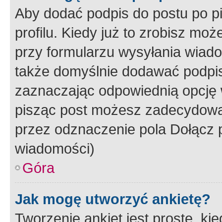
Aby dodać podpis do postu po 
profilu. Kiedy już to zrobisz m
przy formularzu wysyłania wiad
także domyślnie dodawać podpi
zaznaczając odpowiednią opcję 
pisząc post możesz zadecydowa
przez odznaczenie pola Dołącz 
wiadomości)
Góra
Jak mogę utworzyć ankietę?
Tworzenie ankiet jest proste, ki