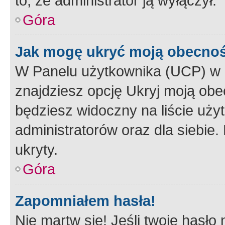
to, że administrator ją wyłączył.
Góra
Jak mogę ukryć moją obecno
W Panelu użytkownika (UCP) w 
znajdziesz opcję Ukryj moją obe
będziesz widoczny na liście użyt
administratorów oraz dla siebie.
ukryty.
Góra
Zapomniałem hasła!
Nie martw się! Jeśli twoje hasło