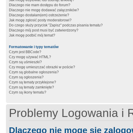
Jak mogę edytować lub usunąć ankietę?
Dlaczego nie mam dostępu do forum?
Dlaczego nie mogę dodawać załączników?
Dlaczego dostałam(em) ostrzeżenie?
Jak mogę zgłosić posty moderatorowi?
Do czego służy przycisk "Zapisz" podczas pisania tematu?
Dlaczego mój post musi być zatwierdzony?
Jak mogę podbić mój temat?
Formatowanie i typy tematów
Czym jest BBCode?
Czy mogę używać HTML?
Czym są uśmieszki?
Czy mogę umieszczać obrazki w poście?
Czym są globalne ogłoszenia?
Czym są ogłoszenia?
Czym są tematy przyklejone?
Czym są tematy zamknięte?
Czym są ikony tematu?
Problemy Logowania i R
Dlaczego nie mogę się zalog