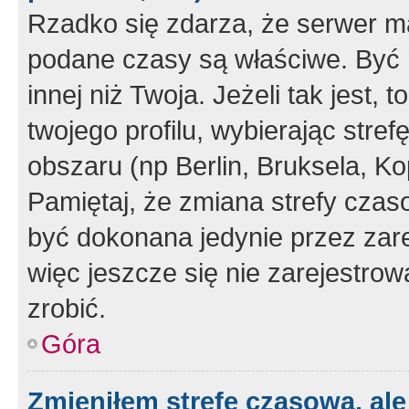
Rzadko się zdarza, że serwer m
podane czasy są właściwe. Być 
innej niż Twoja. Jeżeli tak jest,
twojego profilu, wybierając str
obszaru (np Berlin, Bruksela, Ko
Pamiętaj, że zmiana strefy czas
być dokonana jedynie przez zar
więc jeszcze się nie zarejestrow
zrobić.
Góra
Zmieniłem strefę czasową, ale