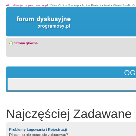
Aktualizacje na programosy.pl
:
IDrive Online Backup
•
Adlice Protect
•
Anki
•
Visual Studio C
Strona główna
OG
Najczęściej Zadawane 
Problemy Logowania i Rejestracji
Dlaczego nie mogę się zalogować?