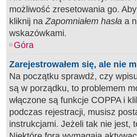
możliwość zresetowania go. Aby 
kliknij na
Zapomniałem hasła
a n
wskazówkami.
Góra
Zarejestrowałem się, ale nie 
Na początku sprawdź, czy wpisuj
są w porządku, to problemem mo
włączone są funkcje COPPA i kl
podczas rejestracji, musisz pos
instrukcjami. Jeżeli tak nie jes
Niektóre fora wymagają aktywac