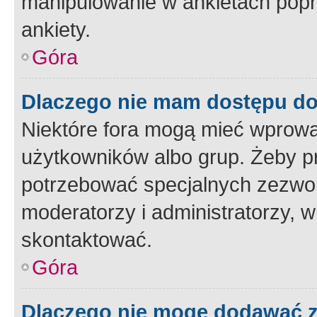
manipulowanie w ankietach popr
ankiety.
Góra
Dlaczego nie mam dostępu d
Niektóre fora mogą mieć wprowa
użytkowników albo grup. Żeby pr
potrzebować specjalnych zezwole
moderatorzy i administratorzy, w
skontaktować.
Góra
Dlaczego nie mogę dodawać 