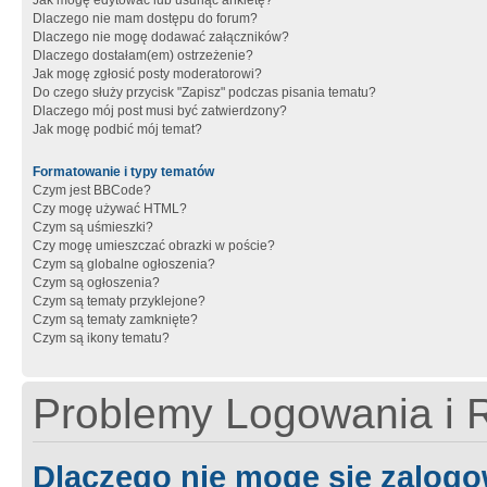
Jak mogę edytować lub usunąć ankietę?
Dlaczego nie mam dostępu do forum?
Dlaczego nie mogę dodawać załączników?
Dlaczego dostałam(em) ostrzeżenie?
Jak mogę zgłosić posty moderatorowi?
Do czego służy przycisk "Zapisz" podczas pisania tematu?
Dlaczego mój post musi być zatwierdzony?
Jak mogę podbić mój temat?
Formatowanie i typy tematów
Czym jest BBCode?
Czy mogę używać HTML?
Czym są uśmieszki?
Czy mogę umieszczać obrazki w poście?
Czym są globalne ogłoszenia?
Czym są ogłoszenia?
Czym są tematy przyklejone?
Czym są tematy zamknięte?
Czym są ikony tematu?
Problemy Logowania i R
Dlaczego nie mogę się zalog