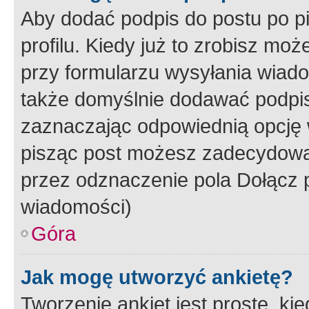
Aby dodać podpis do postu po 
profilu. Kiedy już to zrobisz m
przy formularzu wysyłania wiad
także domyślnie dodawać podpi
zaznaczając odpowiednią opcję 
pisząc post możesz zadecydowa
przez odznaczenie pola Dołącz 
wiadomości)
Góra
Jak mogę utworzyć ankietę?
Tworzenie ankiet jest proste, ki