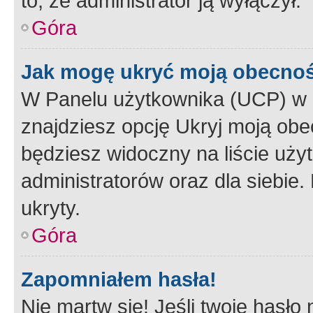
to, że administrator ją wyłączył.
Góra
Jak mogę ukryć moją obecno
W Panelu użytkownika (UCP) w 
znajdziesz opcję Ukryj moją obe
będziesz widoczny na liście użyt
administratorów oraz dla siebie.
ukryty.
Góra
Zapomniałem hasła!
Nie martw się! Jeśli twoje hasło