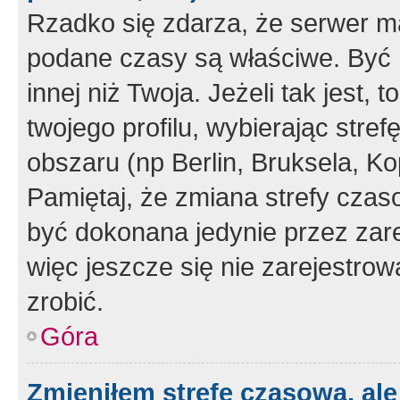
Rzadko się zdarza, że serwer m
podane czasy są właściwe. Być 
innej niż Twoja. Jeżeli tak jest,
twojego profilu, wybierając str
obszaru (np Berlin, Bruksela, Ko
Pamiętaj, że zmiana strefy czas
być dokonana jedynie przez zar
więc jeszcze się nie zarejestrow
zrobić.
Góra
Zmieniłem strefę czasową, ale