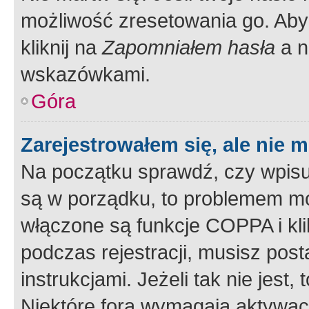
możliwość zresetowania go. Aby 
kliknij na
Zapomniałem hasła
a n
wskazówkami.
Góra
Zarejestrowałem się, ale nie 
Na początku sprawdź, czy wpisuj
są w porządku, to problemem mo
włączone są funkcje COPPA i kl
podczas rejestracji, musisz pos
instrukcjami. Jeżeli tak nie jes
Niektóre fora wymagają aktywac