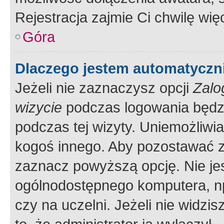
Rejestracja zajmie Ci chwilę wi
Góra
Dlaczego jestem automatycz
Jeżeli nie zaznaczysz opcji
Zalo
wizycie
podczas logowania będzi
podczas tej wizyty. Uniemożliwi
kogoś innego. Aby pozostawać 
zaznacz powyższą opcję. Nie jes
ogólnodostępnego komputera, np.
czy na uczelni. Jeżeli nie widzi