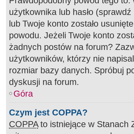
Prawdopodobny powód tego to:
użytkownika lub hasło (sprawdź e
lub Twoje konto zostało usunięte
powodu. Jeżeli Twoje konto zost
żadnych postów na forum? Zazw
użytkowników, którzy nie napisa
rozmiar bazy danych. Spróbuj po
dyskusji na forum.
Góra
Czym jest COPPA?
COPPA
to istniejące w Stanach