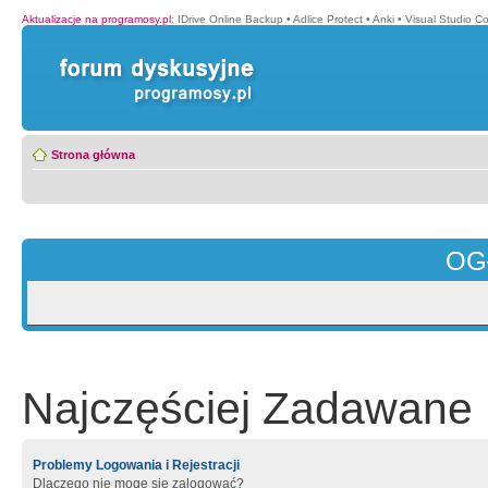
Aktualizacje na programosy.pl
:
IDrive Online Backup
•
Adlice Protect
•
Anki
•
Visual Studio C
Strona główna
OG
Najczęściej Zadawane 
Problemy Logowania i Rejestracji
Dlaczego nie mogę się zalogować?