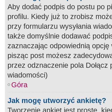
Aby dodać podpis do postu po 
profilu. Kiedy już to zrobisz m
przy formularzu wysyłania wiad
także domyślnie dodawać podpi
zaznaczając odpowiednią opcję 
pisząc post możesz zadecydowa
przez odznaczenie pola Dołącz 
wiadomości)
Góra
Jak mogę utworzyć ankietę?
Tworzenie ankiet jest proste, ki