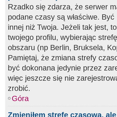
Rzadko się zdarza, że serwer m
podane czasy są właściwe. Być 
innej niż Twoja. Jeżeli tak jest,
twojego profilu, wybierając str
obszaru (np Berlin, Bruksela, Ko
Pamiętaj, że zmiana strefy czas
być dokonana jedynie przez zar
więc jeszcze się nie zarejestrow
zrobić.
Góra
Zmieniłem strefę czasową, ale