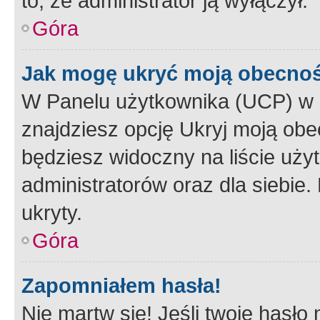
to, że administrator ją wyłączył.
Góra
Jak mogę ukryć moją obecno
W Panelu użytkownika (UCP) w 
znajdziesz opcję Ukryj moją obe
będziesz widoczny na liście użyt
administratorów oraz dla siebie.
ukryty.
Góra
Zapomniałem hasła!
Nie martw się! Jeśli twoje hasło