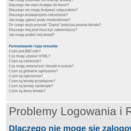
Jak mogę edytować lub usunąć ankietę?
Dlaczego nie mam dostępu do forum?
Dlaczego nie mogę dodawać załączników?
Dlaczego dostałam(em) ostrzeżenie?
Jak mogę zgłosić posty moderatorowi?
Do czego służy przycisk "Zapisz" podczas pisania tematu?
Dlaczego mój post musi być zatwierdzony?
Jak mogę podbić mój temat?
Formatowanie i typy tematów
Czym jest BBCode?
Czy mogę używać HTML?
Czym są uśmieszki?
Czy mogę umieszczać obrazki w poście?
Czym są globalne ogłoszenia?
Czym są ogłoszenia?
Czym są tematy przyklejone?
Czym są tematy zamknięte?
Czym są ikony tematu?
Problemy Logowania i R
Dlaczego nie mogę się zalog