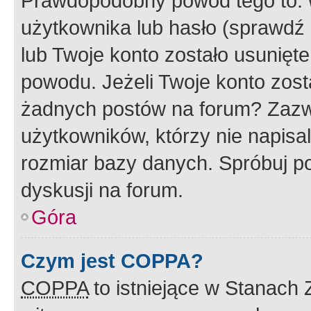
Prawdopodobny powód tego to:
użytkownika lub hasło (sprawdź e
lub Twoje konto zostało usunięte
powodu. Jeżeli Twoje konto zost
żadnych postów na forum? Zazw
użytkowników, którzy nie napisa
rozmiar bazy danych. Spróbuj po
dyskusji na forum.
Góra
Czym jest COPPA?
COPPA
to istniejące w Stanach