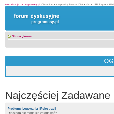
Aktualizacje na programosy.pl
:
Chromium
•
Kaspersky Rescue Disk
•
Vim
•
USB Raptor
•
Web
Strona główna
OG
Najczęściej Zadawane 
Problemy Logowania i Rejestracji
Dlaczego nie mogę się zalogować?