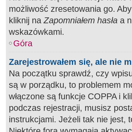
możliwość zresetowania go. Aby 
kliknij na
Zapomniałem hasła
a n
wskazówkami.
Góra
Zarejestrowałem się, ale nie 
Na początku sprawdź, czy wpisuj
są w porządku, to problemem mo
włączone są funkcje COPPA i kl
podczas rejestracji, musisz pos
instrukcjami. Jeżeli tak nie jes
Niektóre fora wymagają aktywac