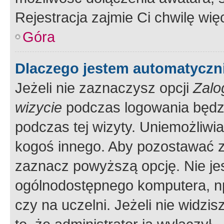
Rejestracja zajmie Ci chwilę wi
Góra
Dlaczego jestem automatycz
Jeżeli nie zaznaczysz opcji
Zalo
wizycie
podczas logowania będzi
podczas tej wizyty. Uniemożliwi
kogoś innego. Aby pozostawać 
zaznacz powyższą opcję. Nie jes
ogólnodostępnego komputera, np.
czy na uczelni. Jeżeli nie widzi