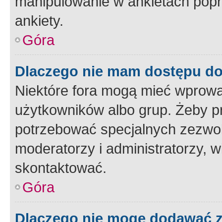
manipulowanie w ankietach popr
ankiety.
Góra
Dlaczego nie mam dostępu d
Niektóre fora mogą mieć wprowa
użytkowników albo grup. Żeby pr
potrzebować specjalnych zezwole
moderatorzy i administratorzy, w
skontaktować.
Góra
Dlaczego nie mogę dodawać 