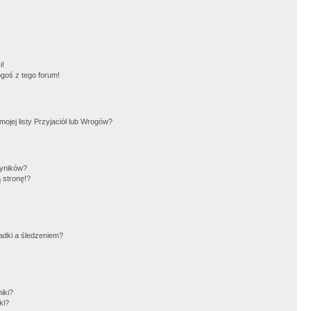
!
i!
goś z tego forum!
jej listy Przyjaciół lub Wrogów?
wyników?
 stronę!?
adki a śledzeniem?
iki?
ki?