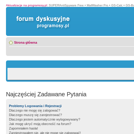
Aktualizacje na programosy.pl
:
SUPERAntiSpyware Free
•
MailWasher Pro
•
GS-Calc
•
GS-B
Strona główna
Najczęściej Zadawane Pytania
Problemy Logowania i Rejestracji
Dlaczego nie mogę się zalogować?
Dlaczego muszę się zarejestrować?
Dlaczego jestem automatycznie wylogowywany?
Jak mogę ukryć moją obecność na forum?
Zapomniałem hasła!
Zarejestrowałem się, ale nie mogę się zalogować!