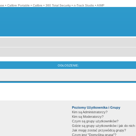
ase
•
Calibre Portable
•
Calibre
•
360 Total Security
•
n-Track Studio
•
AIMP
OGŁOSZENIE:
Poziomy Użytkownika i Grupy
Kim są Administratorzy?
Kim są Moderatorzy?
Czym są grupy użytkowników?
Gdzie są grupy użytkowników i jak do nic
Jak mogę zostać przywódcą grupy?
Czym jest "Domyślna grupa"?