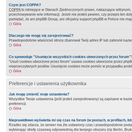
Czym jest COPPA?
COPPA
to istniejące w Stanach Zjednoczonych prawo, nakazujące witrynom
przechowywanie w/w informacji. Jeżeli nie jesteś pewien, czy przepis ten dot
pamiętać, że ani phpBB Group, ani oficjalny support phpBB w Polsce nie mają
Góra
Dlaczego nie mogę się zarejestrować?
Prawdopodobnie właściciel strony zbanował Twój adres IP lub zabronił nazwy 
Góra
Co spowoduje "Usunięcie wszystkich cookies utworzonych przez forum"
“Usuń cookies utworzone przez forum” usuwa cookies utworzone przez phpBB3
nieprzeczytanych postów. Usunięcie cookies może pomóc w przypadku pro
Góra
Preferencje i ustawienia użytkownika
Jak mogę zmienić moje ustawienia?
Wszystkie Twoje ustawienia (jeśli jesteś zarejestrowany) są zapisane w bazie 
preferencji.
Góra
Nieprawidłowo wyświetla mi się czas na forum (w postach, w profilach, itd.
Rzadko się zdarza, że serwer ma źle ustawiony czas i prawdopodobnie podane 
wybierając strefę czasową odpowiednią dla twojego obszaru (np Berlin, Bruk