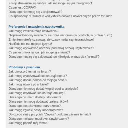
Zarejestrowałem się kiedyś, ale nie mogę się już zalogować!
Czym jest COPPA?
Dlaczego nie mogę się zarejestrować?
Co spowoduje "Usunięcie wszystkich cookies utworzonych przez forum"?
Preferencje i ustawienia użytkownika
Jak mogę zmienić moje ustawienia?
Nieprawidłowo wyświetla mi się czas na forum (w postach, w profilach, itd.)
Zmieniłem strefę czasową, ale czasy nadal są nieprawidłowe!
Na liście nie ma mojego języka!
Jak mogę wyświetlać obrazek pod moją nazwą użytkownika?
Czym jest moja ranga i jak mogę ją zmienić?
Dlaczego muszę się zalogować po kliknięciu w przycisk "e-mail"?
Problemy z pisaniem
Jak utworzyć temat na forum?
Jak mogę wyedytować lub usunąć posta?
Jak mogę dodać podpis do mojego postu?
Jak mogę utworzyć ankietę?
Dlaczego nie mogę dodać więcej opcji w ankiecie?
Jak mogę edytować lub usunąć ankietę?
Dlaczego nie mam dostępu do forum?
Dlaczego nie mogę dodawać załączników?
Dlaczego dostałam(em) ostrzeżenie?
Jak mogę zgłosić posty moderatorowi?
Do czego służy przycisk "Zapisz" podczas pisania tematu?
Dlaczego mój post musi być zatwierdzony?
Jak mogę podbić mój temat?