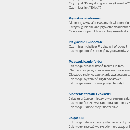
Czym jest "Domyślna grupa użytkownika"?
Czym jest link "Ekipa"?
Prywatne wiadomości
Nie mogę wysyłać prywatnych wiadomości
Otrzymuję niechciane prywatne wiadomośc
Odebrałem spam lub obraźliwy e-mail od ko
Przyjaciele i wrogowie
Czym jest moja lista Przyjaciół i Wrogów?
Jak mogę dodać / usunąć użytkowników z mo
Przeszukiwanie forów
Jak mogę przeszukiwać forum lub fora?
Dlaczego moje wyszukiwanie nie zwraca 
Dlaczego moje wyszukiwanie zwraca pustą
Jak mogę wyszukać użytkowników?
Jak mogę znaleźć moje posty i tematy?
Śledzenie tematu i Zakładki
Jaka jest różnica między utworzeniem zakł
Jak mogę śledzić wybrane fora lub tematy?
Jak mogę usunąć moje śledzenia?
Załączniki
Jak mogę odnaleźć wszystkie moje załączn
Jak mogę znaleźć wszystkie moje załączni