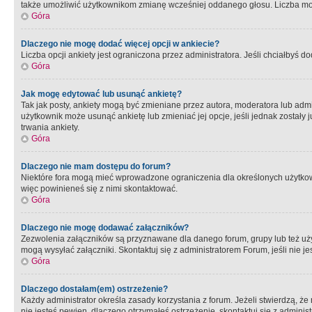
także umożliwić użytkownikom zmianę wcześniej oddanego głosu. Liczba możl
Góra
Dlaczego nie mogę dodać więcej opcji w ankiecie?
Liczba opcji ankiety jest ograniczona przez administratora. Jeśli chciałbyś do
Góra
Jak mogę edytować lub usunąć ankietę?
Tak jak posty, ankiety mogą być zmieniane przez autora, moderatora lub admi
użytkownik może usunąć ankietę lub zmieniać jej opcje, jeśli jednak został
trwania ankiety.
Góra
Dlaczego nie mam dostępu do forum?
Niektóre fora mogą mieć wprowadzone ograniczenia dla określonych użytkowni
więc powinieneś się z nimi skontaktować.
Góra
Dlaczego nie mogę dodawać załączników?
Zezwolenia załączników są przyznawane dla danego forum, grupy lub też uż
mogą wysyłać załączniki. Skontaktuj się z administratorem Forum, jeśli nie
Góra
Dlaczego dostałam(em) ostrzeżenie?
Każdy administrator określa zasady korzystania z forum. Jeżeli stwierdzą, ż
nie jesteś pewien, dlaczego otrzymałeś ostrzeżenie, skontaktuj sie z adminis