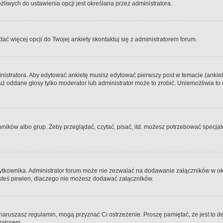
iwych do ustawienia opcji jest określana przez administratora.
dać więcej opcji do Twojej ankiety skontaktuj się z administratorem forum.
nistratora. Aby edytować ankietę musisz edytować pierwszy post w temacie (ankieta
y już oddane głosy tylko moderator lub administrator może to zrobić. Uniemożliwia
ków albo grup. Żeby przeglądać, czytać, pisać, itd. możesz potrzebować specjalny
ytkownika. Administrator forum może nie zezwalać na dodawanie załączników w o
 jesteś pewien, dlaczego nie możesz dodawać załączników.
e naruszasz regulamin, mogą przyznać Ci ostrzeżenie. Proszę pamiętać, że jest to d
tratorem.