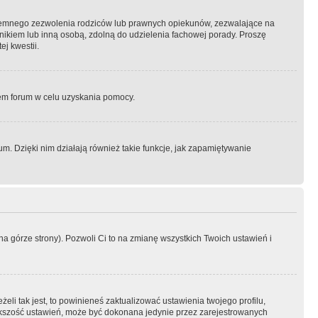
semnego zezwolenia rodziców lub prawnych opiekunów, zezwalające na
awnikiem lub inną osobą, zdolną do udzielenia fachowej porady. Proszę
j kwestii.
orem forum w celu uzyskania pomocy.
. Dzięki nim działają również takie funkcje, jak zapamiętywanie
a górze strony). Pozwoli Ci to na zmianę wszystkich Twoich ustawień i
li tak jest, to powinieneś zaktualizować ustawienia twojego profilu,
większość ustawień, może być dokonana jedynie przez zarejestrowanych