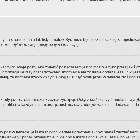
dowany w Forum formularz do ich wysyłania (jeśli administrator włączył tą możliw
zny na stronie tematu lub listy tematów. Być może będziesz musiał się zarejestr
żesz edytować swoje posty na tym forum, itp.
).
 tylko swoje posty. Aby zmienić post (czasem jest to możliwe tylko przez jakiś cz
informacja ile razy post edytowano. Informacja nie zostanie dodana jeżeli nikt je
iętaj, że normalni użytkownicy nie mogą usunąć postu jeżeli w temacie ktoś dopisał
 Kiedy już to zrobisz możesz zaznaczyć opcję
Dołącz podpis
przy formularzu wysy
m profilu (za każdym razem pisząc post możesz zadecydować o nie dodawaniu do 
wszy post w temacie, jeśli masz odpowiednie uprawnienia) powinieneś widzieć formu
uł ankiety i podać przynajmniej dwie opcje (każdą opcję wpisujesz w nowej linii).