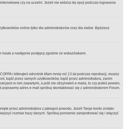
ternetowej czy na uczelni. Jeżeli nie widzisz tej opcji podczas logowania
tkowników online tylko dla administratorów oraz dla siebie. Będziesz
 hasła
a następnie postępuj zgodnie ze wskazówkami.
e COPPA i kliknąłeś odnośnik
Mam mniej niż 13 lat
podczas rejestracji, musisz
kont, bądź przez samych użytkowników, bądź przez administratora, zanim
cjami w nim zawartymi, a jeśli nie otrzymałeś e-maila, to czy jesteś pewien,
ś poprawmy adres e-mail spróbuj skontaktować się z administratorem Forum.
ięte przez administratora z jakiegoś powodu. Jeżeli Twoje konto zostało
iejszyć rozmiar bazy danych. Spróbuj ponownie zarejestrować się i włączyć