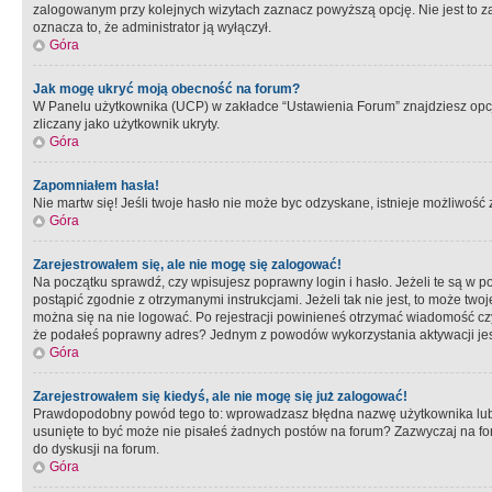
zalogowanym przy kolejnych wizytach zaznacz powyższą opcję. Nie jest to zal
oznacza to, że administrator ją wyłączył.
Góra
Jak mogę ukryć moją obecność na forum?
W Panelu użytkownika (UCP) w zakładce “Ustawienia Forum” znajdziesz opcję 
zliczany jako użytkownik ukryty.
Góra
Zapomniałem hasła!
Nie martw się! Jeśli twoje hasło nie może byc odzyskane, istnieje możliwość z
Góra
Zarejestrowałem się, ale nie mogę się zalogować!
Na początku sprawdź, czy wpisujesz poprawny login i hasło. Jeżeli te są w 
postąpić zgodnie z otrzymanymi instrukcjami. Jeżeli tak nie jest, to może 
można się na nie logować. Po rejestracji powinieneś otrzymać wiadomość czy 
że podałeś poprawny adres? Jednym z powodów wykorzystania aktywacji je
Góra
Zarejestrowałem się kiedyś, ale nie mogę się już zalogować!
Prawdopodobny powód tego to: wprowadzasz błędna nazwę użytkownika lub hasł
usunięte to być może nie pisałeś żadnych postów na forum? Zazwyczaj na fo
do dyskusji na forum.
Góra