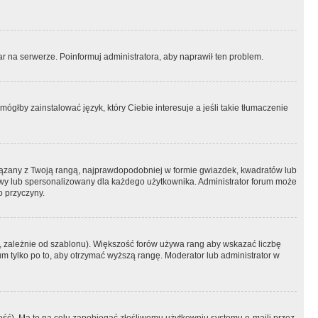
r na serwerze. Poinformuj administratora, aby naprawił ten problem.
ógłby zainstalować język, który Ciebie interesuje a jeśli takie tłumaczenie
iązany z Twoją rangą, najprawdopodobniej w formie gwiazdek, kwadratów lub
atowy lub spersonalizowany dla każdego użytkownika. Administrator forum może
o przyczyny.
, zależnie od szablonu). Większość forów używa rang aby wskazać liczbę
um tylko po to, aby otrzymać wyższą rangę. Moderator lub administrator w