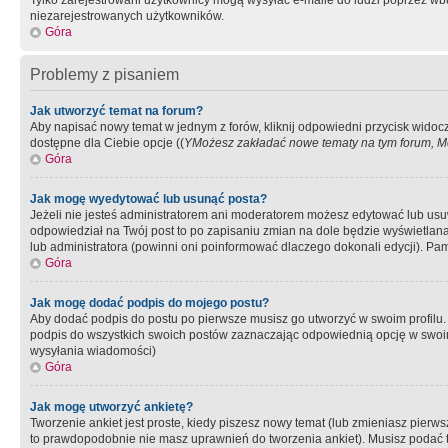
Tylko zarejestrowani użytkownicy mogą wysyłać e-maile do ludzi poprzez wbu
niezarejestrowanych użytkowników.
Góra
Problemy z pisaniem
Jak utworzyć temat na forum?
Aby napisać nowy temat w jednym z forów, kliknij odpowiedni przycisk widoc
dostępne dla Ciebie opcje ((
YMożesz zakładać nowe tematy na tym forum, Mo
Góra
Jak mogę wyedytować lub usunąć posta?
Jeżeli nie jesteś administratorem ani moderatorem możesz edytować lub usuwać
odpowiedział na Twój post to po zapisaniu zmian na dole będzie wyświetlana 
lub administratora (powinni oni poinformować dlaczego dokonali edycji). Pam
Góra
Jak mogę dodać podpis do mojego postu?
Aby dodać podpis do postu po pierwsze musisz go utworzyć w swoim profilu.
podpis do wszystkich swoich postów zaznaczając odpowiednią opcję w swoi
wysyłania wiadomości)
Góra
Jak mogę utworzyć ankietę?
Tworzenie ankiet jest proste, kiedy piszesz nowy temat (lub zmieniasz pier
to prawdopodobnie nie masz uprawnień do tworzenia ankiet). Musisz podać tyt