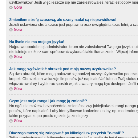
użytkowników. Jeśli więc jeszcze się nie zarejestrowałeś, teraz jest dobry mo
Góra
Zmieniłem strefę czasową, ale czasy nadal są nieprawidłowe!
Jeżeli ustawiona strefa czasu jest poprawna oraz uwzględnia czas letni, a c
Góra
Na liście nie ma mojego języka!
Najprawdopodobniej administrator forum nie zainstalował Twojego języka lub n
nie istnieje możesz sam spróbować wykonać takie tłumaczenie. Więcej inform
Góra
Jak mogę wyświetlać obrazek pod moją nazwą użytkownika?
Są dwa obrazki, które mogą pokazać się poniżej nazwy użytkownika podczas
kropek. Obrazek ten wskazuje ile postów już napisałeś/aś lub na Twój status
włączać awatary i wybierać sposób w jaki awatary mogą być dostępne. Jeśli n
Góra
Czym jest moja ranga i jak mogę ją zmienić?
Na ogół nie możesz bezpośrednio zmienić nazwy jakiejkolwiek rangi (ranga 
postów, które napisałeś, i aby identyfikować konkretne osoby, np. moderator
takim przypadku po prostu ręcznie ją zmniejszy.
Góra
Dlaczego muszę się zalogować po kliknięciu w przycisk "e-mail"?