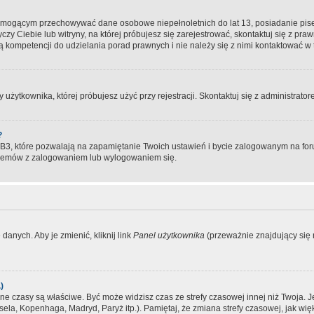
, mogącym przechowywać dane osobowe niepełnoletnich do lat 13, posiadanie pi
yczy Ciebie lub witryny, na której próbujesz się zarejestrować, skontaktuj się z pr
 kompetencji do udzielania porad prawnych i nie należy się z nimi kontaktować w te
użytkownika, której próbujesz użyć przy rejestracji. Skontaktuj się z administrat
?
, które pozwalają na zapamiętanie Twoich ustawień i bycie zalogowanym na forum
blemów z zalogowaniem lub wylogowaniem się.
danych. Aby je zmienić, kliknij link
Panel użytkownika
(przeważnie znajdujący się n
)
czasy są właściwe. Być może widzisz czas ze strefy czasowej innej niż Twoja. Jeże
sela, Kopenhaga, Madryd, Paryż itp.). Pamiętaj, że zmiana strefy czasowej, jak 