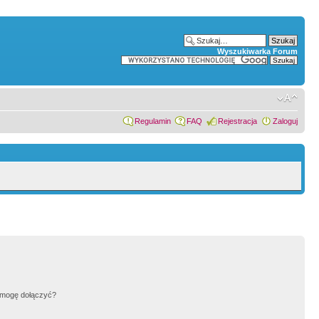
Wyszukiwarka Forum
Regulamin
FAQ
Rejestracja
Zaloguj
h mogę dołączyć?