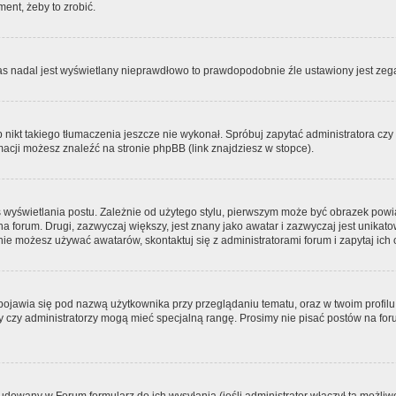
ment, żeby to zrobić.
zas nadal jest wyświetlany nieprawdłowo to prawdopodobnie źle ustawiony jest zega
ikt takiego tłumaczenia jeszcze nie wykonał. Spróbuj zapytać administratora czy m
acji możesz znaleźć na stronie phpBB (link znajdziesz w stopce).
 wyświetlania postu. Zależnie od użytego stylu, pierwszym może być obrazek pow
 na forum. Drugi, zazwyczaj większy, jest znany jako awatar i zazwyczaj jest unik
ie możesz używać awatarów, skontaktuj się z administratorami forum i zapytaj ich 
pojawia się pod nazwą użytkownika przy przeglądaniu tematu, oraz w twoim profilu
zy czy administratorzy mogą mieć specjalną rangę. Prosimy nie pisać postów na for