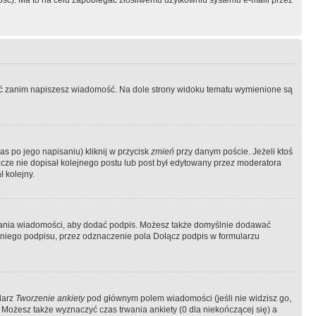
ość). Ma to na celu zapobiegać złośliwemu użytkowniu systemu e-maili przez
ować zanim napiszesz wiadomość. Na dole strony widoku tematu wymienione są
as po jego napisaniu) kliknij w przycisk
zmień
przy danym poście. Jeżeli ktoś
szcze nie dopisał kolejnego postu lub post był edytowany przez moderatora
 kolejny.
łania wiadomości, aby dodać podpis. Możesz także domyślnie dodawać
niego podpisu, przez odznaczenie pola Dołącz podpis w formularzu
larz
Tworzenie ankiety
pod głównym polem wiadomości (jeśli nie widzisz go,
 Możesz także wyznaczyć czas trwania ankiety (0 dla niekończącej się) a