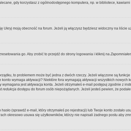
ecane, gdy korzystasz z ogólnodostępnego komputera, np. w bibliotece, kawiarni in
Ukryj moją obecność na forum. Jeżeli ją włączysz będziesz widoczny na liście uży
resetowania go. Aby zrobić to przejdź do strony logowania i kliknij na
Zapomniałem
porządku, to problemem może być jedna z dwóch rzeczy. Jeżeli włączone są funkcj
twoje konto wymaga aktywacji? Niektóre fora wymagają aktywacji wszystkich nowych 
wymagana jest aktywacja konta. Jeżeli otrzymałeś e-mail postępuj zgodnie z instruk
st
redukcja
dostępu do forum osób niepożądanych. Jeżeli jesteś pewien, że podałe
o (sprawdź e-mail, który otrzymałeś po rejestracji) lub Twoje konto zostało usun
rach okresowo usuwa się użytkowników, którzy nie napisali żadnego postu aby zmn