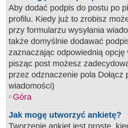
Aby dodać podpis do postu po 
profilu. Kiedy już to zrobisz m
przy formularzu wysyłania wiad
także domyślnie dodawać podpi
zaznaczając odpowiednią opcję 
pisząc post możesz zadecydowa
przez odznaczenie pola Dołącz 
wiadomości)
Góra
Jak mogę utworzyć ankietę?
Tworzenie ankiet jest proste, ki