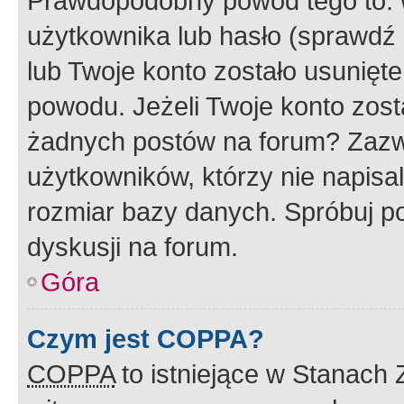
Prawdopodobny powód tego to:
użytkownika lub hasło (sprawdź e
lub Twoje konto zostało usunięte
powodu. Jeżeli Twoje konto zost
żadnych postów na forum? Zazw
użytkowników, którzy nie napisa
rozmiar bazy danych. Spróbuj po
dyskusji na forum.
Góra
Czym jest COPPA?
COPPA
to istniejące w Stanach