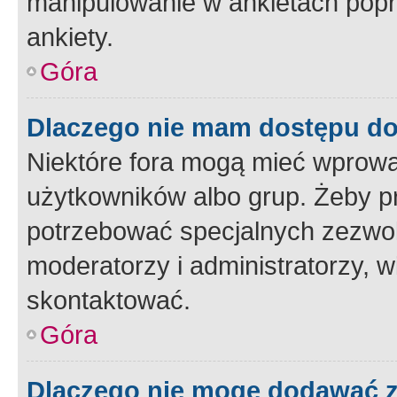
manipulowanie w ankietach popr
ankiety.
Góra
Dlaczego nie mam dostępu d
Niektóre fora mogą mieć wprowa
użytkowników albo grup. Żeby pr
potrzebować specjalnych zezwole
moderatorzy i administratorzy, w
skontaktować.
Góra
Dlaczego nie mogę dodawać 