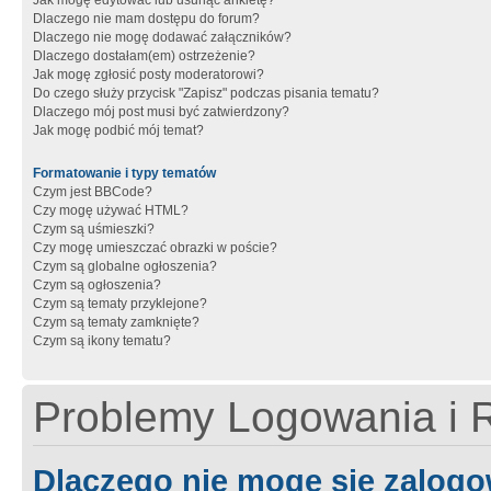
Jak mogę edytować lub usunąć ankietę?
Dlaczego nie mam dostępu do forum?
Dlaczego nie mogę dodawać załączników?
Dlaczego dostałam(em) ostrzeżenie?
Jak mogę zgłosić posty moderatorowi?
Do czego służy przycisk "Zapisz" podczas pisania tematu?
Dlaczego mój post musi być zatwierdzony?
Jak mogę podbić mój temat?
Formatowanie i typy tematów
Czym jest BBCode?
Czy mogę używać HTML?
Czym są uśmieszki?
Czy mogę umieszczać obrazki w poście?
Czym są globalne ogłoszenia?
Czym są ogłoszenia?
Czym są tematy przyklejone?
Czym są tematy zamknięte?
Czym są ikony tematu?
Problemy Logowania i R
Dlaczego nie mogę się zalog