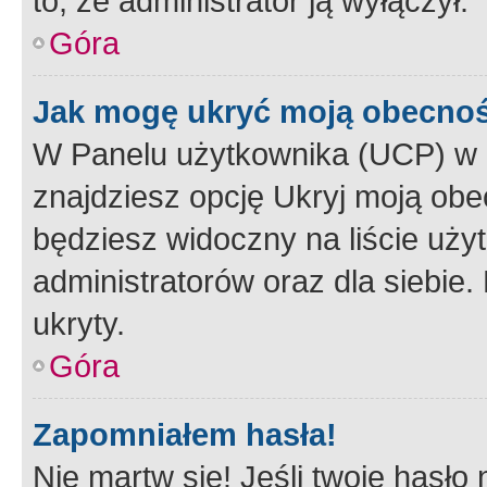
to, że administrator ją wyłączył.
Góra
Jak mogę ukryć moją obecno
W Panelu użytkownika (UCP) w 
znajdziesz opcję Ukryj moją obe
będziesz widoczny na liście użyt
administratorów oraz dla siebie.
ukryty.
Góra
Zapomniałem hasła!
Nie martw się! Jeśli twoje hasło