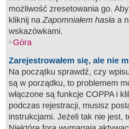
możliwość zresetowania go. Aby 
kliknij na
Zapomniałem hasła
a n
wskazówkami.
Góra
Zarejestrowałem się, ale nie 
Na początku sprawdź, czy wpisuj
są w porządku, to problemem mo
włączone są funkcje COPPA i kl
podczas rejestracji, musisz pos
instrukcjami. Jeżeli tak nie jes
Niektóre fora wymagają aktywac