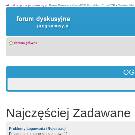
Aktualizacje na programosy.pl
:
Brave Browser
•
CrossFTP Portable
•
CrossFTP
•
System Mec
Strona główna
OG
Najczęściej Zadawane 
Problemy Logowania i Rejestracji
Dlaczego nie mogę się zalogować?