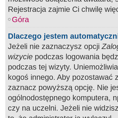
Rejestracja zajmie Ci chwilę wi
Góra
Dlaczego jestem automatycz
Jeżeli nie zaznaczysz opcji
Zalo
wizycie
podczas logowania będzi
podczas tej wizyty. Uniemożliwi
kogoś innego. Aby pozostawać 
zaznacz powyższą opcję. Nie jes
ogólnodostępnego komputera, np.
czy na uczelni. Jeżeli nie widzi