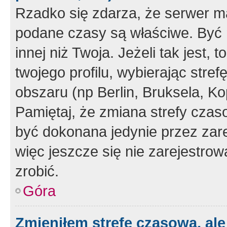
Rzadko się zdarza, że serwer m
podane czasy są właściwe. Być 
innej niż Twoja. Jeżeli tak jest,
twojego profilu, wybierając str
obszaru (np Berlin, Bruksela, Ko
Pamiętaj, że zmiana strefy czas
być dokonana jedynie przez zar
więc jeszcze się nie zarejestrow
zrobić.
Góra
Zmieniłem strefę czasową, ale