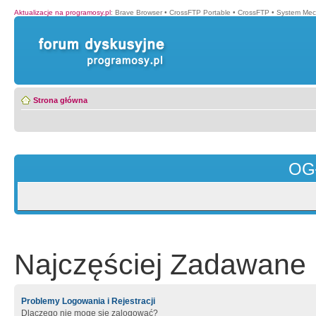
Aktualizacje na programosy.pl
:
Brave Browser
•
CrossFTP Portable
•
CrossFTP
•
System Mec
Strona główna
OG
Najczęściej Zadawane 
Problemy Logowania i Rejestracji
Dlaczego nie mogę się zalogować?