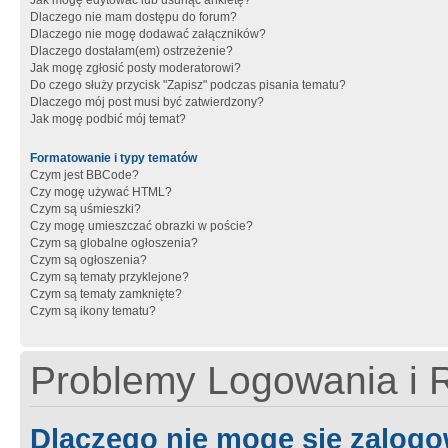
Jak mogę edytować lub usunąć ankietę?
Dlaczego nie mam dostępu do forum?
Dlaczego nie mogę dodawać załączników?
Dlaczego dostałam(em) ostrzeżenie?
Jak mogę zgłosić posty moderatorowi?
Do czego służy przycisk "Zapisz" podczas pisania tematu?
Dlaczego mój post musi być zatwierdzony?
Jak mogę podbić mój temat?
Formatowanie i typy tematów
Czym jest BBCode?
Czy mogę używać HTML?
Czym są uśmieszki?
Czy mogę umieszczać obrazki w poście?
Czym są globalne ogłoszenia?
Czym są ogłoszenia?
Czym są tematy przyklejone?
Czym są tematy zamknięte?
Czym są ikony tematu?
Problemy Logowania i R
Dlaczego nie mogę się zalog