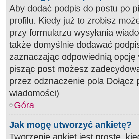
Aby dodać podpis do postu po 
profilu. Kiedy już to zrobisz m
przy formularzu wysyłania wiad
także domyślnie dodawać podpi
zaznaczając odpowiednią opcję 
pisząc post możesz zadecydowa
przez odznaczenie pola Dołącz 
wiadomości)
Góra
Jak mogę utworzyć ankietę?
Tworzenie ankiet jest proste, ki