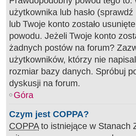
Prawdopodobny powód tego to:
użytkownika lub hasło (sprawdź e
lub Twoje konto zostało usunięte
powodu. Jeżeli Twoje konto zost
żadnych postów na forum? Zazw
użytkowników, którzy nie napisa
rozmiar bazy danych. Spróbuj po
dyskusji na forum.
Góra
Czym jest COPPA?
COPPA
to istniejące w Stanach