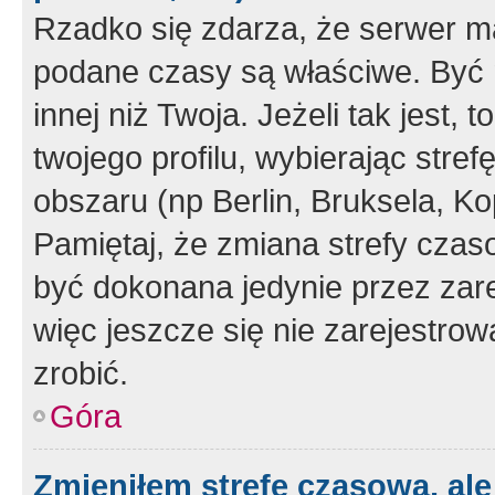
Rzadko się zdarza, że serwer m
podane czasy są właściwe. Być 
innej niż Twoja. Jeżeli tak jest,
twojego profilu, wybierając str
obszaru (np Berlin, Bruksela, Ko
Pamiętaj, że zmiana strefy czas
być dokonana jedynie przez zar
więc jeszcze się nie zarejestrow
zrobić.
Góra
Zmieniłem strefę czasową, ale