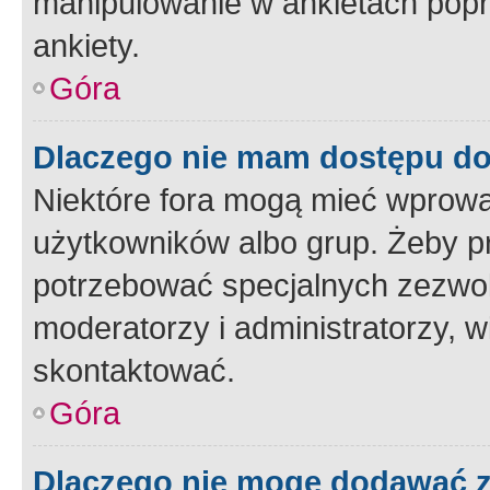
manipulowanie w ankietach popr
ankiety.
Góra
Dlaczego nie mam dostępu d
Niektóre fora mogą mieć wprowa
użytkowników albo grup. Żeby pr
potrzebować specjalnych zezwole
moderatorzy i administratorzy, w
skontaktować.
Góra
Dlaczego nie mogę dodawać 