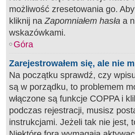
możliwość zresetowania go. Aby 
kliknij na
Zapomniałem hasła
a n
wskazówkami.
Góra
Zarejestrowałem się, ale nie 
Na początku sprawdź, czy wpisuj
są w porządku, to problemem mo
włączone są funkcje COPPA i kl
podczas rejestracji, musisz pos
instrukcjami. Jeżeli tak nie jes
Niektóre fora wymagają aktywac