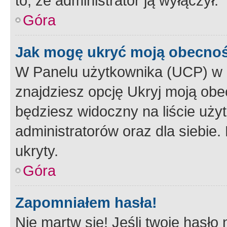
to, że administrator ją wyłączył.
Góra
Jak mogę ukryć moją obecno
W Panelu użytkownika (UCP) w 
znajdziesz opcję Ukryj moją obe
będziesz widoczny na liście użyt
administratorów oraz dla siebie.
ukryty.
Góra
Zapomniałem hasła!
Nie martw się! Jeśli twoje hasło