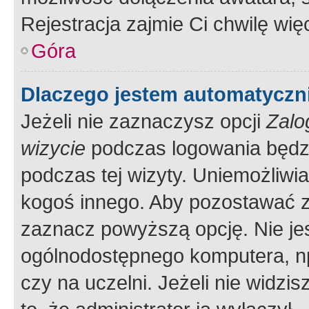
Rejestracja zajmie Ci chwilę wi
Góra
Dlaczego jestem automatycz
Jeżeli nie zaznaczysz opcji
Zalo
wizycie
podczas logowania będzi
podczas tej wizyty. Uniemożliwi
kogoś innego. Aby pozostawać 
zaznacz powyższą opcję. Nie jes
ogólnodostępnego komputera, np.
czy na uczelni. Jeżeli nie widzi