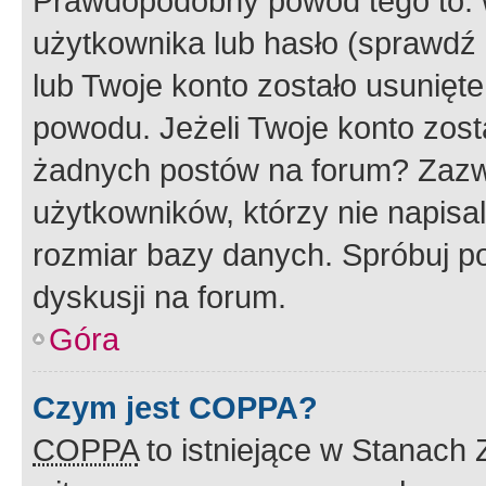
Prawdopodobny powód tego to:
użytkownika lub hasło (sprawdź e
lub Twoje konto zostało usunięte
powodu. Jeżeli Twoje konto zost
żadnych postów na forum? Zazw
użytkowników, którzy nie napisa
rozmiar bazy danych. Spróbuj po
dyskusji na forum.
Góra
Czym jest COPPA?
COPPA
to istniejące w Stanach