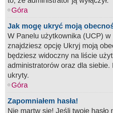
to, że administrator ją wyłączył.
Góra
Jak mogę ukryć moją obecno
W Panelu użytkownika (UCP) w 
znajdziesz opcję Ukryj moją obe
będziesz widoczny na liście użyt
administratorów oraz dla siebie.
ukryty.
Góra
Zapomniałem hasła!
Nie martw się! Jeśli twoje hasło