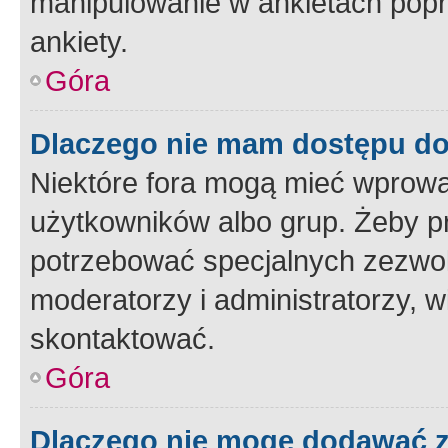
manipulowanie w ankietach popr
ankiety.
Góra
Dlaczego nie mam dostępu d
Niektóre fora mogą mieć wprowa
użytkowników albo grup. Żeby pr
potrzebować specjalnych zezwole
moderatorzy i administratorzy, w
skontaktować.
Góra
Dlaczego nie mogę dodawać 