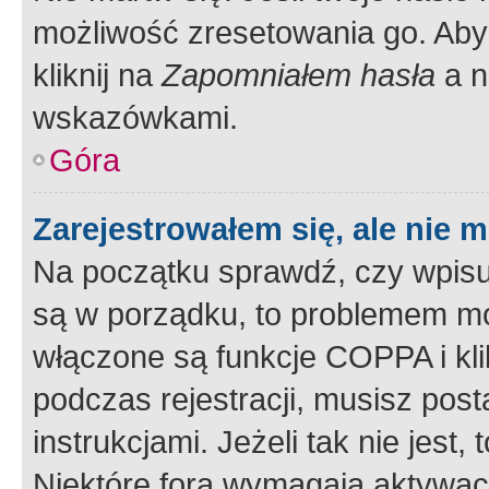
możliwość zresetowania go. Aby 
kliknij na
Zapomniałem hasła
a n
wskazówkami.
Góra
Zarejestrowałem się, ale nie 
Na początku sprawdź, czy wpisuj
są w porządku, to problemem mo
włączone są funkcje COPPA i kl
podczas rejestracji, musisz pos
instrukcjami. Jeżeli tak nie jes
Niektóre fora wymagają aktywac