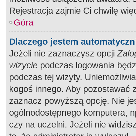
Rejestracja zajmie Ci chwilę wi
Góra
Dlaczego jestem automatycz
Jeżeli nie zaznaczysz opcji
Zalo
wizycie
podczas logowania będzi
podczas tej wizyty. Uniemożliwi
kogoś innego. Aby pozostawać 
zaznacz powyższą opcję. Nie jes
ogólnodostępnego komputera, np.
czy na uczelni. Jeżeli nie widzi