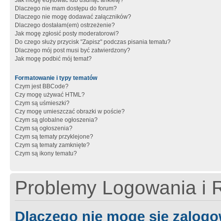
Jak mogę edytować lub usunąć ankietę?
Dlaczego nie mam dostępu do forum?
Dlaczego nie mogę dodawać załączników?
Dlaczego dostałam(em) ostrzeżenie?
Jak mogę zgłosić posty moderatorowi?
Do czego służy przycisk "Zapisz" podczas pisania tematu?
Dlaczego mój post musi być zatwierdzony?
Jak mogę podbić mój temat?
Formatowanie i typy tematów
Czym jest BBCode?
Czy mogę używać HTML?
Czym są uśmieszki?
Czy mogę umieszczać obrazki w poście?
Czym są globalne ogłoszenia?
Czym są ogłoszenia?
Czym są tematy przyklejone?
Czym są tematy zamknięte?
Czym są ikony tematu?
Problemy Logowania i R
Dlaczego nie mogę się zalog