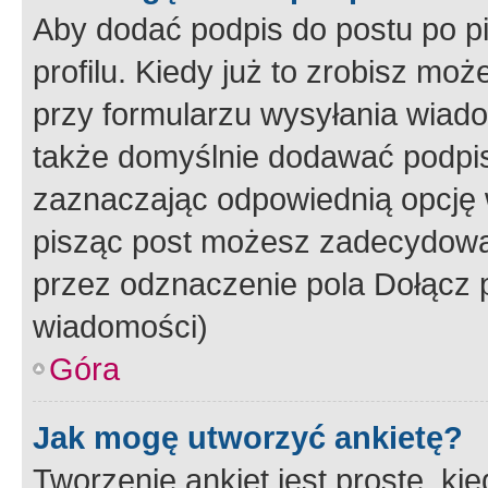
Aby dodać podpis do postu po 
profilu. Kiedy już to zrobisz m
przy formularzu wysyłania wiad
także domyślnie dodawać podpi
zaznaczając odpowiednią opcję 
pisząc post możesz zadecydowa
przez odznaczenie pola Dołącz 
wiadomości)
Góra
Jak mogę utworzyć ankietę?
Tworzenie ankiet jest proste, ki