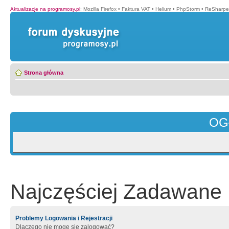
Aktualizacje na programosy.pl
:
Mozilla Firefox
•
Faktura VAT
•
Helium
•
PhpStorm
•
ReSharpe
Strona główna
OG
Najczęściej Zadawane 
Problemy Logowania i Rejestracji
Dlaczego nie mogę się zalogować?