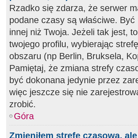
Rzadko się zdarza, że serwer m
podane czasy są właściwe. Być 
innej niż Twoja. Jeżeli tak jest,
twojego profilu, wybierając str
obszaru (np Berlin, Bruksela, Ko
Pamiętaj, że zmiana strefy czas
być dokonana jedynie przez zar
więc jeszcze się nie zarejestrow
zrobić.
Góra
Zmieniłem strefę czasową, ale