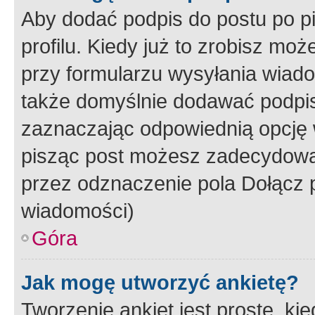
Aby dodać podpis do postu po 
profilu. Kiedy już to zrobisz m
przy formularzu wysyłania wiad
także domyślnie dodawać podpi
zaznaczając odpowiednią opcję 
pisząc post możesz zadecydowa
przez odznaczenie pola Dołącz 
wiadomości)
Góra
Jak mogę utworzyć ankietę?
Tworzenie ankiet jest proste, ki