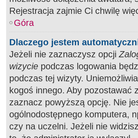
Rejestracja zajmie Ci chwilę wi
Góra
Dlaczego jestem automatycz
Jeżeli nie zaznaczysz opcji
Zalo
wizycie
podczas logowania będzi
podczas tej wizyty. Uniemożliwi
kogoś innego. Aby pozostawać 
zaznacz powyższą opcję. Nie jes
ogólnodostępnego komputera, np.
czy na uczelni. Jeżeli nie widzi