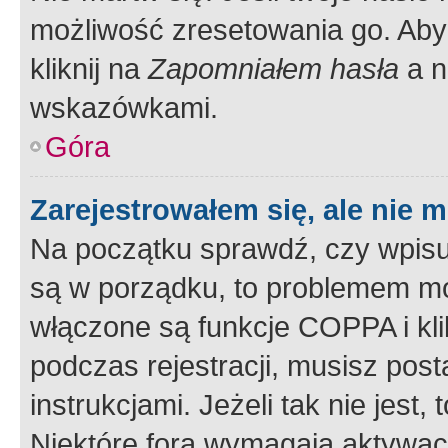
możliwość zresetowania go. Aby 
kliknij na
Zapomniałem hasła
a n
wskazówkami.
Góra
Zarejestrowałem się, ale nie 
Na początku sprawdź, czy wpisuj
są w porządku, to problemem mo
włączone są funkcje COPPA i kl
podczas rejestracji, musisz pos
instrukcjami. Jeżeli tak nie jes
Niektóre fora wymagają aktywac