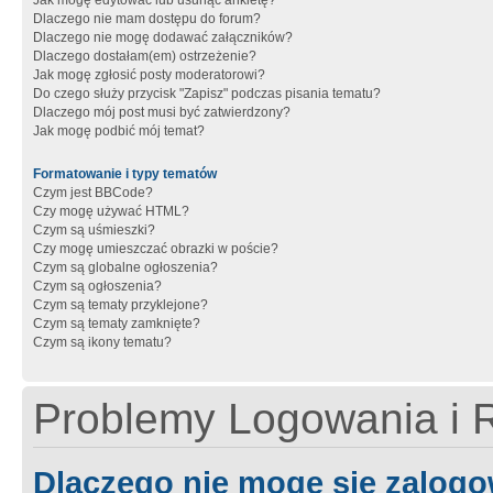
Jak mogę edytować lub usunąć ankietę?
Dlaczego nie mam dostępu do forum?
Dlaczego nie mogę dodawać załączników?
Dlaczego dostałam(em) ostrzeżenie?
Jak mogę zgłosić posty moderatorowi?
Do czego służy przycisk "Zapisz" podczas pisania tematu?
Dlaczego mój post musi być zatwierdzony?
Jak mogę podbić mój temat?
Formatowanie i typy tematów
Czym jest BBCode?
Czy mogę używać HTML?
Czym są uśmieszki?
Czy mogę umieszczać obrazki w poście?
Czym są globalne ogłoszenia?
Czym są ogłoszenia?
Czym są tematy przyklejone?
Czym są tematy zamknięte?
Czym są ikony tematu?
Problemy Logowania i R
Dlaczego nie mogę się zalog