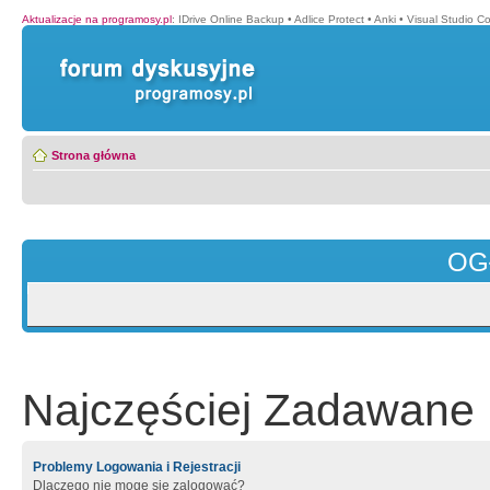
Aktualizacje na programosy.pl
:
IDrive Online Backup
•
Adlice Protect
•
Anki
•
Visual Studio C
Strona główna
OG
Najczęściej Zadawane 
Problemy Logowania i Rejestracji
Dlaczego nie mogę się zalogować?