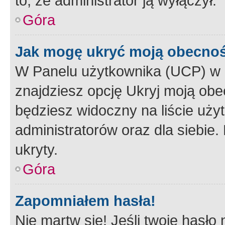
to, że administrator ją wyłączył.
Góra
Jak mogę ukryć moją obecno
W Panelu użytkownika (UCP) w 
znajdziesz opcję Ukryj moją obe
będziesz widoczny na liście użyt
administratorów oraz dla siebie.
ukryty.
Góra
Zapomniałem hasła!
Nie martw się! Jeśli twoje hasło