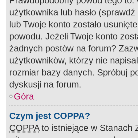
Prawdopodobny powód tego to:
użytkownika lub hasło (sprawdź e
lub Twoje konto zostało usunięte
powodu. Jeżeli Twoje konto zost
żadnych postów na forum? Zazw
użytkowników, którzy nie napisa
rozmiar bazy danych. Spróbuj po
dyskusji na forum.
Góra
Czym jest COPPA?
COPPA
to istniejące w Stanach