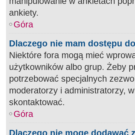
manipulowanie w ankietach popr
ankiety.
Góra
Dlaczego nie mam dostępu d
Niektóre fora mogą mieć wprowa
użytkowników albo grup. Żeby pr
potrzebować specjalnych zezwole
moderatorzy i administratorzy, w
skontaktować.
Góra
Dlaczego nie mogę dodawać 