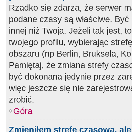
Rzadko się zdarza, że serwer m
podane czasy są właściwe. Być 
innej niż Twoja. Jeżeli tak jest,
twojego profilu, wybierając str
obszaru (np Berlin, Bruksela, Ko
Pamiętaj, że zmiana strefy czas
być dokonana jedynie przez zar
więc jeszcze się nie zarejestrow
zrobić.
Góra
Zmieniłem strefę czasową, ale