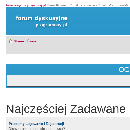
Aktualizacje na programosy.pl
:
Brave Browser
•
CrossFTP Portable
•
CrossFTP
•
System Mec
Strona główna
OG
Najczęściej Zadawane 
Problemy Logowania i Rejestracji
Dlaczego nie mogę się zalogować?