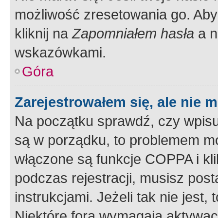
możliwość zresetowania go. Aby 
kliknij na
Zapomniałem hasła
a n
wskazówkami.
Góra
Zarejestrowałem się, ale nie 
Na początku sprawdź, czy wpisuj
są w porządku, to problemem mo
włączone są funkcje COPPA i kl
podczas rejestracji, musisz pos
instrukcjami. Jeżeli tak nie jes
Niektóre fora wymagają aktywac