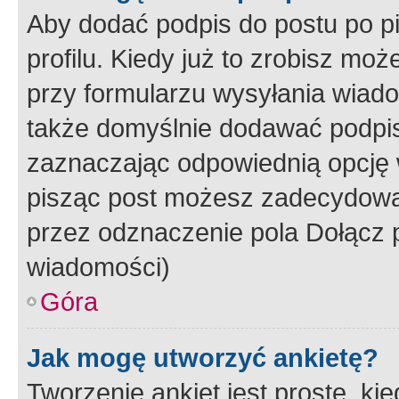
Aby dodać podpis do postu po 
profilu. Kiedy już to zrobisz m
przy formularzu wysyłania wiad
także domyślnie dodawać podpi
zaznaczając odpowiednią opcję 
pisząc post możesz zadecydowa
przez odznaczenie pola Dołącz 
wiadomości)
Góra
Jak mogę utworzyć ankietę?
Tworzenie ankiet jest proste, ki