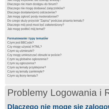
Jak mogę edytować lub usunąć ankietę?
Dlaczego nie mam dostępu do forum?
Dlaczego nie mogę dodawać załączników?
Dlaczego dostałam(em) ostrzeżenie?
Jak mogę zgłosić posty moderatorowi?
Do czego służy przycisk "Zapisz" podczas pisania tematu?
Dlaczego mój post musi być zatwierdzony?
Jak mogę podbić mój temat?
Formatowanie i typy tematów
Czym jest BBCode?
Czy mogę używać HTML?
Czym są uśmieszki?
Czy mogę umieszczać obrazki w poście?
Czym są globalne ogłoszenia?
Czym są ogłoszenia?
Czym są tematy przyklejone?
Czym są tematy zamknięte?
Czym są ikony tematu?
Problemy Logowania i R
Dlaczego nie mogę się zalog