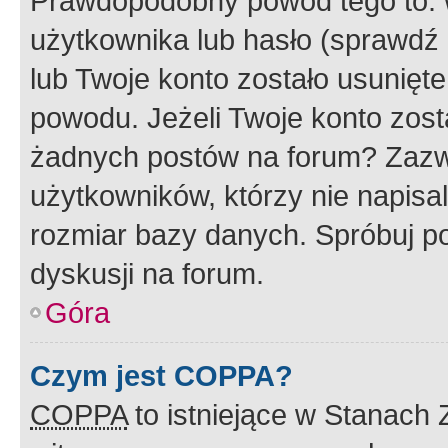
Prawdopodobny powód tego to:
użytkownika lub hasło (sprawdź e
lub Twoje konto zostało usunięte
powodu. Jeżeli Twoje konto zost
żadnych postów na forum? Zazw
użytkowników, którzy nie napisa
rozmiar bazy danych. Spróbuj po
dyskusji na forum.
Góra
Czym jest COPPA?
COPPA
to istniejące w Stanach