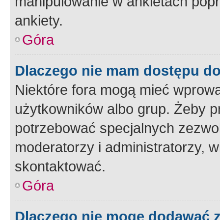
manipulowanie w ankietach popr
ankiety.
Góra
Dlaczego nie mam dostępu d
Niektóre fora mogą mieć wprowa
użytkowników albo grup. Żeby pr
potrzebować specjalnych zezwole
moderatorzy i administratorzy, w
skontaktować.
Góra
Dlaczego nie mogę dodawać 