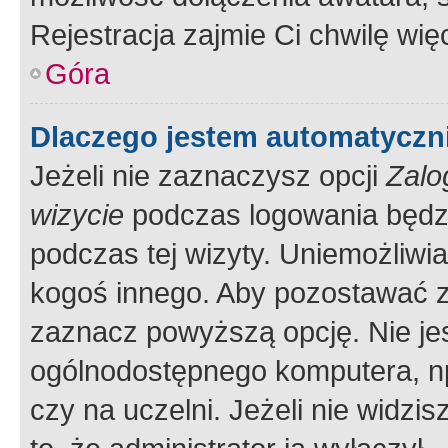
Rejestracja zajmie Ci chwilę wi
Góra
Dlaczego jestem automatycz
Jeżeli nie zaznaczysz opcji
Zalo
wizycie
podczas logowania będzi
podczas tej wizyty. Uniemożliwi
kogoś innego. Aby pozostawać 
zaznacz powyższą opcję. Nie jes
ogólnodostępnego komputera, np.
czy na uczelni. Jeżeli nie widzi