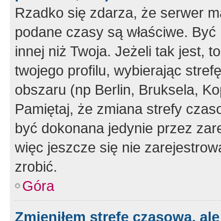
Rzadko się zdarza, że serwer m
podane czasy są właściwe. Być 
innej niż Twoja. Jeżeli tak jest,
twojego profilu, wybierając str
obszaru (np Berlin, Bruksela, Ko
Pamiętaj, że zmiana strefy czas
być dokonana jedynie przez zar
więc jeszcze się nie zarejestrow
zrobić.
Góra
Zmieniłem strefę czasową, ale