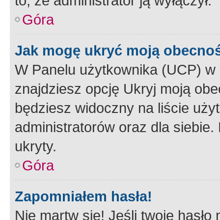
to, że administrator ją wyłączył.
Góra
Jak mogę ukryć moją obecno
W Panelu użytkownika (UCP) w 
znajdziesz opcję Ukryj moją obe
będziesz widoczny na liście użyt
administratorów oraz dla siebie.
ukryty.
Góra
Zapomniałem hasła!
Nie martw się! Jeśli twoje hasło