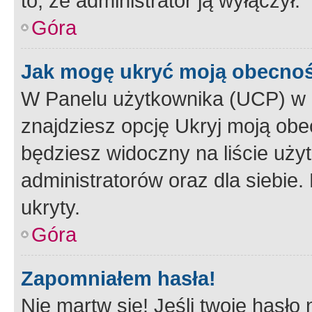
to, że administrator ją wyłączył.
Góra
Jak mogę ukryć moją obecno
W Panelu użytkownika (UCP) w 
znajdziesz opcję Ukryj moją obe
będziesz widoczny na liście użyt
administratorów oraz dla siebie.
ukryty.
Góra
Zapomniałem hasła!
Nie martw się! Jeśli twoje hasło