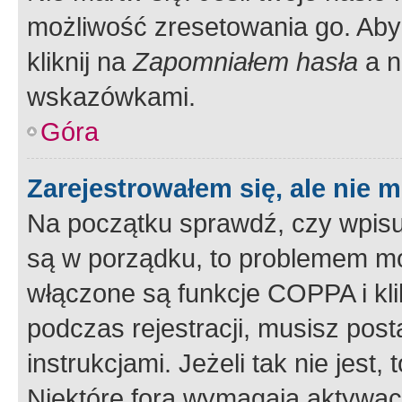
możliwość zresetowania go. Aby 
kliknij na
Zapomniałem hasła
a n
wskazówkami.
Góra
Zarejestrowałem się, ale nie 
Na początku sprawdź, czy wpisuj
są w porządku, to problemem mo
włączone są funkcje COPPA i kl
podczas rejestracji, musisz pos
instrukcjami. Jeżeli tak nie jes
Niektóre fora wymagają aktywac