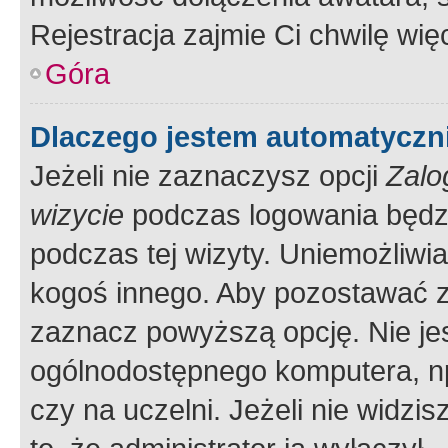
Rejestracja zajmie Ci chwilę wi
Góra
Dlaczego jestem automatycz
Jeżeli nie zaznaczysz opcji
Zalo
wizycie
podczas logowania będzi
podczas tej wizyty. Uniemożliwi
kogoś innego. Aby pozostawać 
zaznacz powyższą opcję. Nie jes
ogólnodostępnego komputera, np.
czy na uczelni. Jeżeli nie widzi