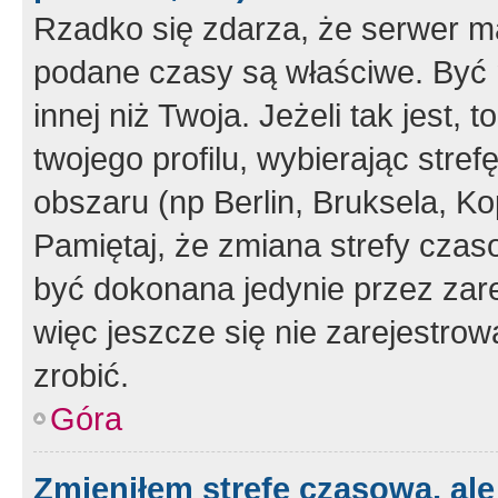
Rzadko się zdarza, że serwer m
podane czasy są właściwe. Być 
innej niż Twoja. Jeżeli tak jest,
twojego profilu, wybierając str
obszaru (np Berlin, Bruksela, Ko
Pamiętaj, że zmiana strefy czas
być dokonana jedynie przez zar
więc jeszcze się nie zarejestrow
zrobić.
Góra
Zmieniłem strefę czasową, ale