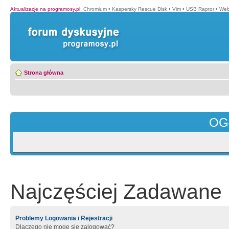
Aktualizacje na programosy.pl
:
Chromium
•
Kaspersky Rescue Disk
•
Vim
•
USB Raptor
•
Web
Strona główna
OG
Najczęściej Zadawane 
Problemy Logowania i Rejestracji
Dlaczego nie mogę się zalogować?