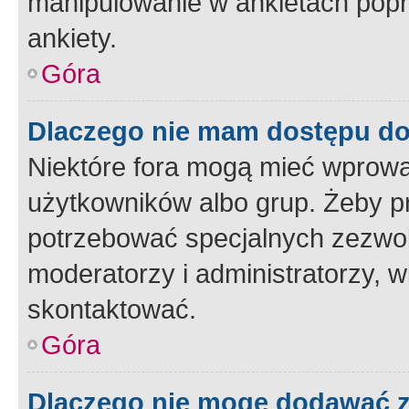
manipulowanie w ankietach popr
ankiety.
Góra
Dlaczego nie mam dostępu d
Niektóre fora mogą mieć wprowa
użytkowników albo grup. Żeby pr
potrzebować specjalnych zezwole
moderatorzy i administratorzy, w
skontaktować.
Góra
Dlaczego nie mogę dodawać 