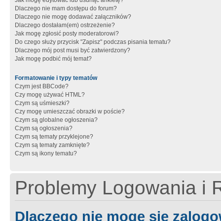
Jak mogę edytować lub usunąć ankietę?
Dlaczego nie mam dostępu do forum?
Dlaczego nie mogę dodawać załączników?
Dlaczego dostałam(em) ostrzeżenie?
Jak mogę zgłosić posty moderatorowi?
Do czego służy przycisk "Zapisz" podczas pisania tematu?
Dlaczego mój post musi być zatwierdzony?
Jak mogę podbić mój temat?
Formatowanie i typy tematów
Czym jest BBCode?
Czy mogę używać HTML?
Czym są uśmieszki?
Czy mogę umieszczać obrazki w poście?
Czym są globalne ogłoszenia?
Czym są ogłoszenia?
Czym są tematy przyklejone?
Czym są tematy zamknięte?
Czym są ikony tematu?
Problemy Logowania i R
Dlaczego nie mogę się zalog