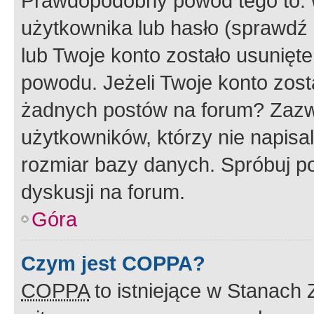
Prawdopodobny powód tego to:
użytkownika lub hasło (sprawdź e
lub Twoje konto zostało usunięte
powodu. Jeżeli Twoje konto zost
żadnych postów na forum? Zazw
użytkowników, którzy nie napisa
rozmiar bazy danych. Spróbuj po
dyskusji na forum.
Góra
Czym jest COPPA?
COPPA
to istniejące w Stanach