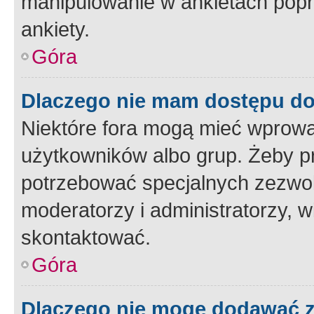
manipulowanie w ankietach popr
ankiety.
Góra
Dlaczego nie mam dostępu d
Niektóre fora mogą mieć wprowa
użytkowników albo grup. Żeby pr
potrzebować specjalnych zezwole
moderatorzy i administratorzy, w
skontaktować.
Góra
Dlaczego nie mogę dodawać 