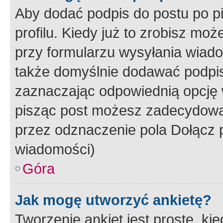
Aby dodać podpis do postu po 
profilu. Kiedy już to zrobisz m
przy formularzu wysyłania wiad
także domyślnie dodawać podpi
zaznaczając odpowiednią opcję 
pisząc post możesz zadecydowa
przez odznaczenie pola Dołącz 
wiadomości)
Góra
Jak mogę utworzyć ankietę?
Tworzenie ankiet jest proste, ki