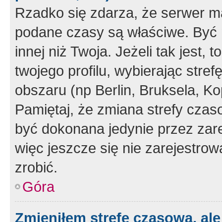
Rzadko się zdarza, że serwer m
podane czasy są właściwe. Być 
innej niż Twoja. Jeżeli tak jest,
twojego profilu, wybierając str
obszaru (np Berlin, Bruksela, Ko
Pamiętaj, że zmiana strefy czas
być dokonana jedynie przez zar
więc jeszcze się nie zarejestrow
zrobić.
Góra
Zmieniłem strefę czasową, ale