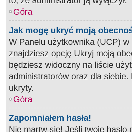
to, że administrator ją wyłączył.
Góra
Jak mogę ukryć moją obecno
W Panelu użytkownika (UCP) w 
znajdziesz opcję Ukryj moją obe
będziesz widoczny na liście użyt
administratorów oraz dla siebie.
ukryty.
Góra
Zapomniałem hasła!
Nie martw się! Jeśli twoje hasło