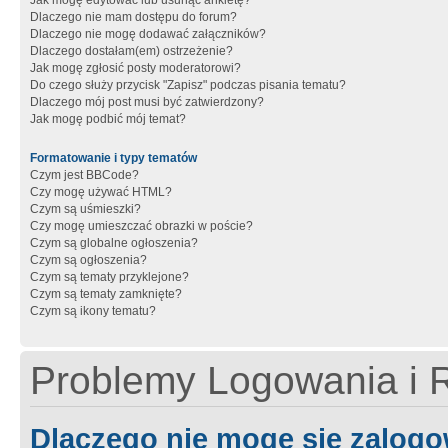
Jak mogę edytować lub usunąć ankietę?
Dlaczego nie mam dostępu do forum?
Dlaczego nie mogę dodawać załączników?
Dlaczego dostałam(em) ostrzeżenie?
Jak mogę zgłosić posty moderatorowi?
Do czego służy przycisk "Zapisz" podczas pisania tematu?
Dlaczego mój post musi być zatwierdzony?
Jak mogę podbić mój temat?
Formatowanie i typy tematów
Czym jest BBCode?
Czy mogę używać HTML?
Czym są uśmieszki?
Czy mogę umieszczać obrazki w poście?
Czym są globalne ogłoszenia?
Czym są ogłoszenia?
Czym są tematy przyklejone?
Czym są tematy zamknięte?
Czym są ikony tematu?
Problemy Logowania i R
Dlaczego nie mogę się zalog