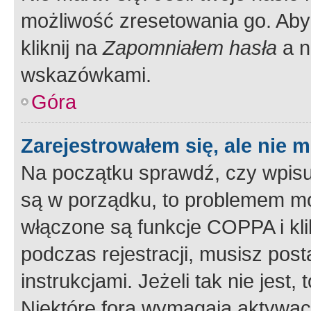
możliwość zresetowania go. Aby 
kliknij na
Zapomniałem hasła
a n
wskazówkami.
Góra
Zarejestrowałem się, ale nie 
Na początku sprawdź, czy wpisuj
są w porządku, to problemem mo
włączone są funkcje COPPA i kl
podczas rejestracji, musisz pos
instrukcjami. Jeżeli tak nie jes
Niektóre fora wymagają aktywac