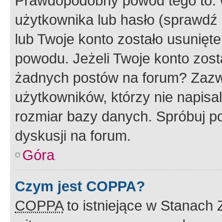
Prawdopodobny powód tego to:
użytkownika lub hasło (sprawdź e
lub Twoje konto zostało usunięte
powodu. Jeżeli Twoje konto zost
żadnych postów na forum? Zazw
użytkowników, którzy nie napisa
rozmiar bazy danych. Spróbuj po
dyskusji na forum.
Góra
Czym jest COPPA?
COPPA
to istniejące w Stanach