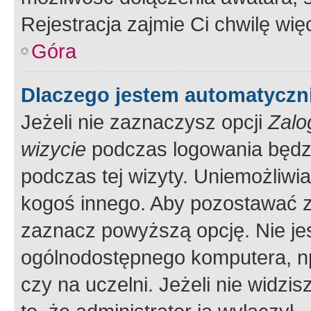
Rejestracja zajmie Ci chwilę wi
Góra
Dlaczego jestem automatycz
Jeżeli nie zaznaczysz opcji
Zalo
wizycie
podczas logowania będzi
podczas tej wizyty. Uniemożliwi
kogoś innego. Aby pozostawać 
zaznacz powyższą opcję. Nie jes
ogólnodostępnego komputera, np.
czy na uczelni. Jeżeli nie widzi