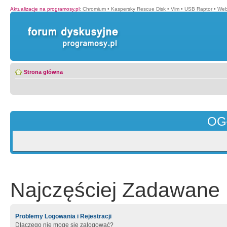
Aktualizacje na programosy.pl
:
Chromium
•
Kaspersky Rescue Disk
•
Vim
•
USB Raptor
•
Web
Strona główna
OG
Najczęściej Zadawane 
Problemy Logowania i Rejestracji
Dlaczego nie mogę się zalogować?