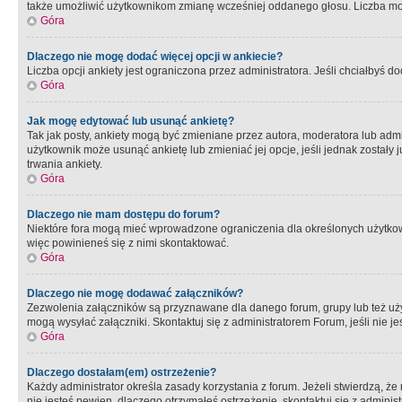
także umożliwić użytkownikom zmianę wcześniej oddanego głosu. Liczba możl
Góra
Dlaczego nie mogę dodać więcej opcji w ankiecie?
Liczba opcji ankiety jest ograniczona przez administratora. Jeśli chciałbyś do
Góra
Jak mogę edytować lub usunąć ankietę?
Tak jak posty, ankiety mogą być zmieniane przez autora, moderatora lub admi
użytkownik może usunąć ankietę lub zmieniać jej opcje, jeśli jednak został
trwania ankiety.
Góra
Dlaczego nie mam dostępu do forum?
Niektóre fora mogą mieć wprowadzone ograniczenia dla określonych użytkowni
więc powinieneś się z nimi skontaktować.
Góra
Dlaczego nie mogę dodawać załączników?
Zezwolenia załączników są przyznawane dla danego forum, grupy lub też uż
mogą wysyłać załączniki. Skontaktuj się z administratorem Forum, jeśli nie
Góra
Dlaczego dostałam(em) ostrzeżenie?
Każdy administrator określa zasady korzystania z forum. Jeżeli stwierdzą, ż
nie jesteś pewien, dlaczego otrzymałeś ostrzeżenie, skontaktuj sie z adminis