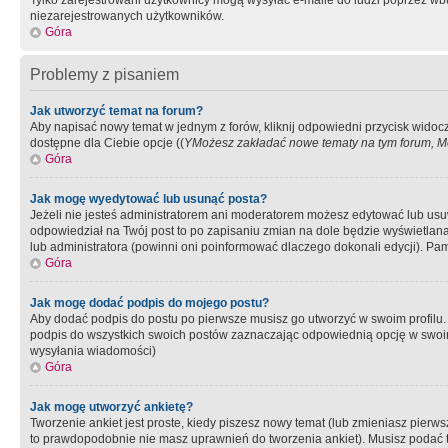
Tylko zarejestrowani użytkownicy mogą wysyłać e-maile do ludzi poprzez wbu
niezarejestrowanych użytkowników.
Góra
Problemy z pisaniem
Jak utworzyć temat na forum?
Aby napisać nowy temat w jednym z forów, kliknij odpowiedni przycisk widoc
dostępne dla Ciebie opcje ((
YMożesz zakładać nowe tematy na tym forum, Mo
Góra
Jak mogę wyedytować lub usunąć posta?
Jeżeli nie jesteś administratorem ani moderatorem możesz edytować lub usuwać
odpowiedział na Twój post to po zapisaniu zmian na dole będzie wyświetlana 
lub administratora (powinni oni poinformować dlaczego dokonali edycji). Pam
Góra
Jak mogę dodać podpis do mojego postu?
Aby dodać podpis do postu po pierwsze musisz go utworzyć w swoim profilu.
podpis do wszystkich swoich postów zaznaczając odpowiednią opcję w swoi
wysyłania wiadomości)
Góra
Jak mogę utworzyć ankietę?
Tworzenie ankiet jest proste, kiedy piszesz nowy temat (lub zmieniasz pier
to prawdopodobnie nie masz uprawnień do tworzenia ankiet). Musisz podać tyt