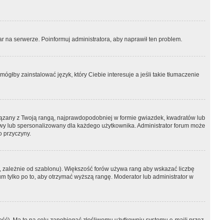
r na serwerze. Poinformuj administratora, aby naprawił ten problem.
ógłby zainstalować język, który Ciebie interesuje a jeśli takie tłumaczenie
iązany z Twoją rangą, najprawdopodobniej w formie gwiazdek, kwadratów lub
atowy lub spersonalizowany dla każdego użytkownika. Administrator forum może
o przyczyny.
, zależnie od szablonu). Większość forów używa rang aby wskazać liczbę
um tylko po to, aby otrzymać wyższą rangę. Moderator lub administrator w