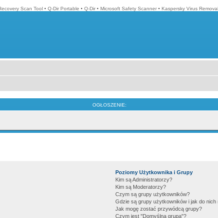
Recovery Scan Tool
•
Q-Dir Portable
•
Q-Dir
•
Microsoft Safety Scanner
•
Kaspersky Virus Removal
OGŁOSZENIE:
Poziomy Użytkownika i Grupy
Kim są Administratorzy?
Kim są Moderatorzy?
Czym są grupy użytkowników?
Gdzie są grupy użytkowników i jak do nic
Jak mogę zostać przywódcą grupy?
Czym jest "Domyślna grupa"?