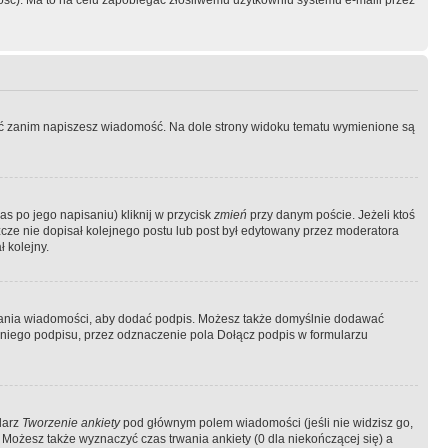
ość). Ma to na celu zapobiegać złośliwemu użytkowniu systemu e-maili przez
ować zanim napiszesz wiadomość. Na dole strony widoku tematu wymienione są
as po jego napisaniu) kliknij w przycisk
zmień
przy danym poście. Jeżeli ktoś
szcze nie dopisał kolejnego postu lub post był edytowany przez moderatora
 kolejny.
łania wiadomości, aby dodać podpis. Możesz także domyślnie dodawać
niego podpisu, przez odznaczenie pola Dołącz podpis w formularzu
larz
Tworzenie ankiety
pod głównym polem wiadomości (jeśli nie widzisz go,
 Możesz także wyznaczyć czas trwania ankiety (0 dla niekończącej się) a