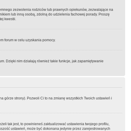
semnego zezwolenia rodziców lub prawnych opiekunów, zezwalające na
awnikiem lub inną osobą, zdolną do udzielenia fachowej porady. Proszę
j kwestii.
orem forum w celu uzyskania pomocy.
. Dzięki nim działają również takie funkcje, jak zapamiętywanie
a górze strony). Pozwoli Ci to na zmianę wszystkich Twoich ustawień i
li tak jest, to powinieneś zaktualizować ustawienia twojego profilu,
większość ustawień, może być dokonana jedynie przez zarejestrowanych