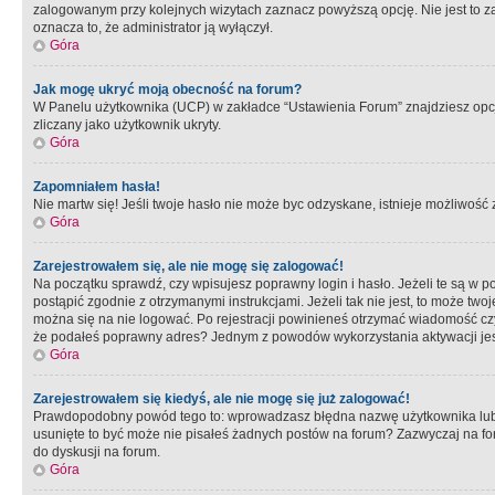
zalogowanym przy kolejnych wizytach zaznacz powyższą opcję. Nie jest to zal
oznacza to, że administrator ją wyłączył.
Góra
Jak mogę ukryć moją obecność na forum?
W Panelu użytkownika (UCP) w zakładce “Ustawienia Forum” znajdziesz opcję 
zliczany jako użytkownik ukryty.
Góra
Zapomniałem hasła!
Nie martw się! Jeśli twoje hasło nie może byc odzyskane, istnieje możliwość z
Góra
Zarejestrowałem się, ale nie mogę się zalogować!
Na początku sprawdź, czy wpisujesz poprawny login i hasło. Jeżeli te są w 
postąpić zgodnie z otrzymanymi instrukcjami. Jeżeli tak nie jest, to może 
można się na nie logować. Po rejestracji powinieneś otrzymać wiadomość czy 
że podałeś poprawny adres? Jednym z powodów wykorzystania aktywacji je
Góra
Zarejestrowałem się kiedyś, ale nie mogę się już zalogować!
Prawdopodobny powód tego to: wprowadzasz błędna nazwę użytkownika lub hasł
usunięte to być może nie pisałeś żadnych postów na forum? Zazwyczaj na fo
do dyskusji na forum.
Góra