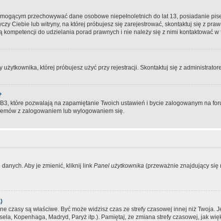
, mogącym przechowywać dane osobowe niepełnoletnich do lat 13, posiadanie pi
yczy Ciebie lub witryny, na której próbujesz się zarejestrować, skontaktuj się z pr
 kompetencji do udzielania porad prawnych i nie należy się z nimi kontaktować w te
użytkownika, której próbujesz użyć przy rejestracji. Skontaktuj się z administrat
?
, które pozwalają na zapamiętanie Twoich ustawień i bycie zalogowanym na forum
blemów z zalogowaniem lub wylogowaniem się.
danych. Aby je zmienić, kliknij link
Panel użytkownika
(przeważnie znajdujący się n
)
czasy są właściwe. Być może widzisz czas ze strefy czasowej innej niż Twoja. Jeże
sela, Kopenhaga, Madryd, Paryż itp.). Pamiętaj, że zmiana strefy czasowej, jak 