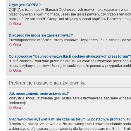
Czym jest COPPA?
COPPA
to istniejące w Stanach Zjednoczonych prawo, nakazujące witrynom
przechowywanie w/w informacji. Jeżeli nie jesteś pewien, czy przepis ten dot
pamiętać, że ani phpBB Group, ani oficjalny support phpBB w Polsce nie mają
Góra
Dlaczego nie mogę się zarejestrować?
Prawdopodobnie właściciel strony zbanował Twój adres IP lub zabronił nazwy 
Góra
Co spowoduje "Usunięcie wszystkich cookies utworzonych przez forum"
“Usuń cookies utworzone przez forum” usuwa cookies utworzone przez phpBB3
nieprzeczytanych postów. Usunięcie cookies może pomóc w przypadku pro
Góra
Preferencje i ustawienia użytkownika
Jak mogę zmienić moje ustawienia?
Wszystkie Twoje ustawienia (jeśli jesteś zarejestrowany) są zapisane w bazie 
preferencji.
Góra
Nieprawidłowo wyświetla mi się czas na forum (w postach, w profilach, itd.
Rzadko się zdarza, że serwer ma źle ustawiony czas i prawdopodobnie podane 
wybierając strefę czasową odpowiednią dla twojego obszaru (np Berlin, Bruk