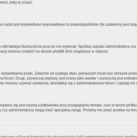
ment, żeby to zrobić.
zas nadal jest wyświetlany nieprawdłowo to prawdopodobnie źle ustawiony jest zega
ikt takiego tłumaczenia jeszcze nie wykonał. Spróbuj zapytać administratora czy m
acji możesz znaleźć na stronie phpBB (link znajdziesz w stopce).
 wyświetlania postu. Zależnie od użytego stylu, pierwszym może być obrazek pow
 na forum. Drugi, zazwyczaj większy, jest znany jako awatar i zazwyczaj jest unik
ie możesz używać awatarów, skontaktuj się z administratorami forum i zapytaj ich 
pojawia się pod nazwą użytkownika przy przeglądaniu tematu, oraz w twoim profilu
zy czy administratorzy mogą mieć specjalną rangę. Prosimy nie pisać postów na for