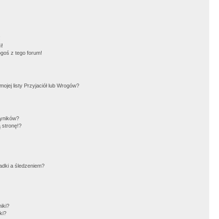
!
i!
goś z tego forum!
jej listy Przyjaciół lub Wrogów?
wyników?
 stronę!?
adki a śledzeniem?
iki?
ki?