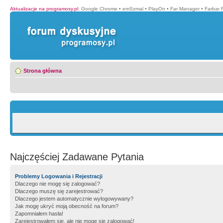
Aktualizacje na programosy.pl
:
Google Chrome
•
emSzmal
•
PlayOn
•
Far Manager
•
Farbar 
Strona główna
Najczęściej Zadawane Pytania
Problemy Logowania i Rejestracji
Dlaczego nie mogę się zalogować?
Dlaczego muszę się zarejestrować?
Dlaczego jestem automatycznie wylogowywany?
Jak mogę ukryć moją obecność na forum?
Zapomniałem hasła!
Zarejestrowałem się, ale nie mogę się zalogować!