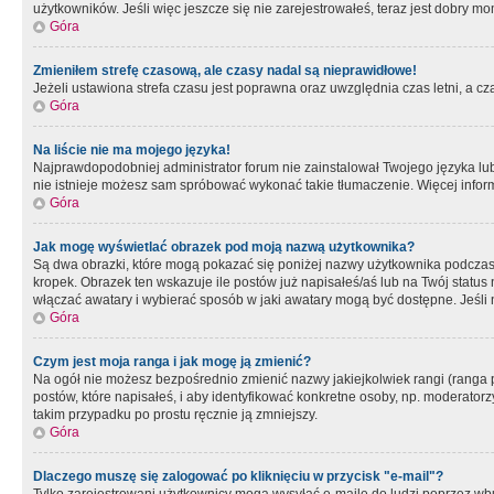
użytkowników. Jeśli więc jeszcze się nie zarejestrowałeś, teraz jest dobry mo
Góra
Zmieniłem strefę czasową, ale czasy nadal są nieprawidłowe!
Jeżeli ustawiona strefa czasu jest poprawna oraz uwzględnia czas letni, a c
Góra
Na liście nie ma mojego języka!
Najprawdopodobniej administrator forum nie zainstalował Twojego języka lub n
nie istnieje możesz sam spróbować wykonać takie tłumaczenie. Więcej inform
Góra
Jak mogę wyświetlać obrazek pod moją nazwą użytkownika?
Są dwa obrazki, które mogą pokazać się poniżej nazwy użytkownika podczas
kropek. Obrazek ten wskazuje ile postów już napisałeś/aś lub na Twój status
włączać awatary i wybierać sposób w jaki awatary mogą być dostępne. Jeśli n
Góra
Czym jest moja ranga i jak mogę ją zmienić?
Na ogół nie możesz bezpośrednio zmienić nazwy jakiejkolwiek rangi (ranga 
postów, które napisałeś, i aby identyfikować konkretne osoby, np. moderator
takim przypadku po prostu ręcznie ją zmniejszy.
Góra
Dlaczego muszę się zalogować po kliknięciu w przycisk "e-mail"?