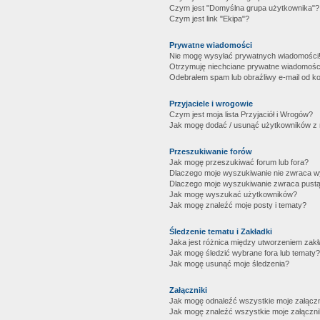
Czym jest "Domyślna grupa użytkownika"?
Czym jest link "Ekipa"?
Prywatne wiadomości
Nie mogę wysyłać prywatnych wiadomości
Otrzymuję niechciane prywatne wiadomośc
Odebrałem spam lub obraźliwy e-mail od ko
Przyjaciele i wrogowie
Czym jest moja lista Przyjaciół i Wrogów?
Jak mogę dodać / usunąć użytkowników z mo
Przeszukiwanie forów
Jak mogę przeszukiwać forum lub fora?
Dlaczego moje wyszukiwanie nie zwraca 
Dlaczego moje wyszukiwanie zwraca pustą
Jak mogę wyszukać użytkowników?
Jak mogę znaleźć moje posty i tematy?
Śledzenie tematu i Zakładki
Jaka jest różnica między utworzeniem zakł
Jak mogę śledzić wybrane fora lub tematy?
Jak mogę usunąć moje śledzenia?
Załączniki
Jak mogę odnaleźć wszystkie moje załączn
Jak mogę znaleźć wszystkie moje załączni