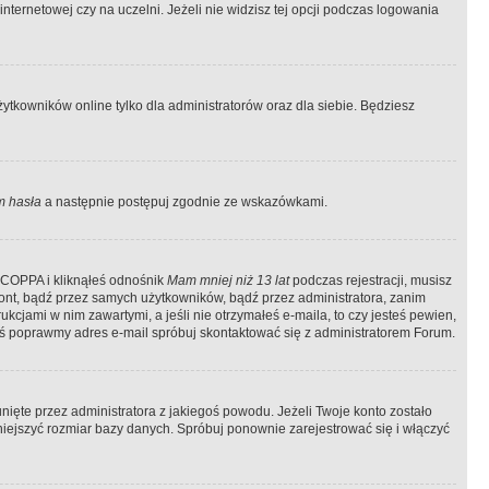
ternetowej czy na uczelni. Jeżeli nie widzisz tej opcji podczas logowania
tkowników online tylko dla administratorów oraz dla siebie. Będziesz
 hasła
a następnie postępuj zgodnie ze wskazówkami.
e COPPA i kliknąłeś odnośnik
Mam mniej niż 13 lat
podczas rejestracji, musisz
kont, bądź przez samych użytkowników, bądź przez administratora, zanim
cjami w nim zawartymi, a jeśli nie otrzymałeś e-maila, to czy jesteś pewien,
ś poprawmy adres e-mail spróbuj skontaktować się z administratorem Forum.
ięte przez administratora z jakiegoś powodu. Jeżeli Twoje konto zostało
iejszyć rozmiar bazy danych. Spróbuj ponownie zarejestrować się i włączyć