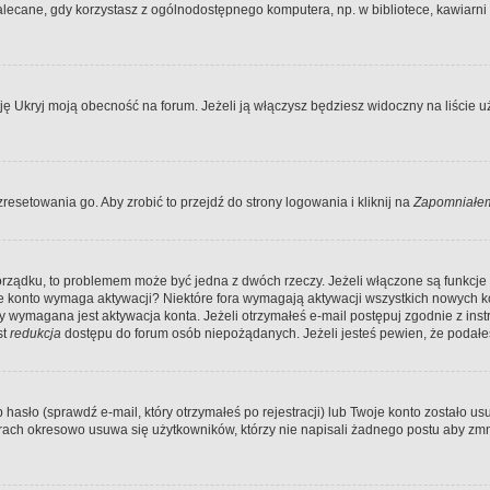
ecane, gdy korzystasz z ogólnodostępnego komputera, np. w bibliotece, kawiarni in
Ukryj moją obecność na forum. Jeżeli ją włączysz będziesz widoczny na liście uży
resetowania go. Aby zrobić to przejdź do strony logowania i kliknij na
Zapomniałem
porządku, to problemem może być jedna z dwóch rzeczy. Jeżeli włączone są funkcj
twoje konto wymaga aktywacji? Niektóre fora wymagają aktywacji wszystkich nowych 
wymagana jest aktywacja konta. Jeżeli otrzymałeś e-mail postępuj zgodnie z instruk
st
redukcja
dostępu do forum osób niepożądanych. Jeżeli jesteś pewien, że podałe
o (sprawdź e-mail, który otrzymałeś po rejestracji) lub Twoje konto zostało usun
rach okresowo usuwa się użytkowników, którzy nie napisali żadnego postu aby zmn