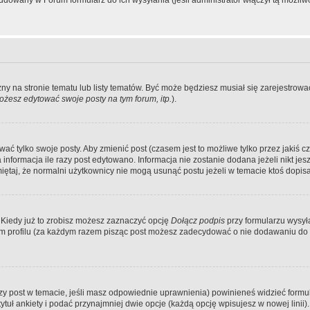
dowany w Forum formularz do ich wysyłania (jeśli administrator włączył tą możliw
zny na stronie tematu lub listy tematów. Być może będziesz musiał się zarejestr
żesz edytować swoje posty na tym forum, itp.
).
 tylko swoje posty. Aby zmienić post (czasem jest to możliwe tylko przez jakiś cz
informacja ile razy post edytowano. Informacja nie zostanie dodana jeżeli nikt je
iętaj, że normalni użytkownicy nie mogą usunąć postu jeżeli w temacie ktoś dopisał
 Kiedy już to zrobisz możesz zaznaczyć opcję
Dołącz podpis
przy formularzu wysy
m profilu (za każdym razem pisząc post możesz zadecydować o nie dodawaniu do 
wszy post w temacie, jeśli masz odpowiednie uprawnienia) powinieneś widzieć formu
uł ankiety i podać przynajmniej dwie opcje (każdą opcję wpisujesz w nowej linii).