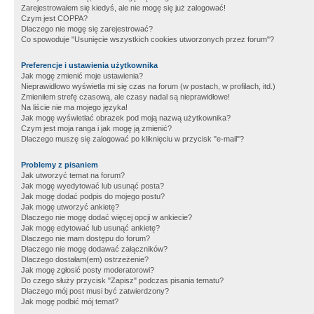
Zarejestrowałem się kiedyś, ale nie mogę się już zalogować!
Czym jest COPPA?
Dlaczego nie mogę się zarejestrować?
Co spowoduje "Usunięcie wszystkich cookies utworzonych przez forum"?
Preferencje i ustawienia użytkownika
Jak mogę zmienić moje ustawienia?
Nieprawidłowo wyświetla mi się czas na forum (w postach, w profilach, itd.)
Zmieniłem strefę czasową, ale czasy nadal są nieprawidłowe!
Na liście nie ma mojego języka!
Jak mogę wyświetlać obrazek pod moją nazwą użytkownika?
Czym jest moja ranga i jak mogę ją zmienić?
Dlaczego muszę się zalogować po kliknięciu w przycisk "e-mail"?
Problemy z pisaniem
Jak utworzyć temat na forum?
Jak mogę wyedytować lub usunąć posta?
Jak mogę dodać podpis do mojego postu?
Jak mogę utworzyć ankietę?
Dlaczego nie mogę dodać więcej opcji w ankiecie?
Jak mogę edytować lub usunąć ankietę?
Dlaczego nie mam dostępu do forum?
Dlaczego nie mogę dodawać załączników?
Dlaczego dostałam(em) ostrzeżenie?
Jak mogę zgłosić posty moderatorowi?
Do czego służy przycisk "Zapisz" podczas pisania tematu?
Dlaczego mój post musi być zatwierdzony?
Jak mogę podbić mój temat?