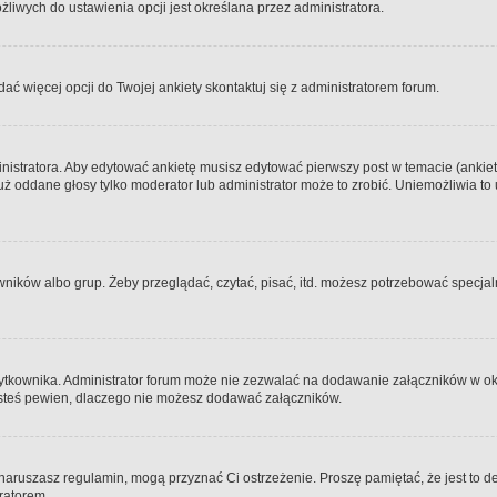
iwych do ustawienia opcji jest określana przez administratora.
dać więcej opcji do Twojej ankiety skontaktuj się z administratorem forum.
nistratora. Aby edytować ankietę musisz edytować pierwszy post w temacie (ankieta
y już oddane głosy tylko moderator lub administrator może to zrobić. Uniemożliwia
ków albo grup. Żeby przeglądać, czytać, pisać, itd. możesz potrzebować specjalny
ytkownika. Administrator forum może nie zezwalać na dodawanie załączników w o
 jesteś pewien, dlaczego nie możesz dodawać załączników.
e naruszasz regulamin, mogą przyznać Ci ostrzeżenie. Proszę pamiętać, że jest to d
tratorem.