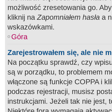
możliwość zresetowania go. Aby 
kliknij na
Zapomniałem hasła
a n
wskazówkami.
Góra
Zarejestrowałem się, ale nie 
Na początku sprawdź, czy wpisuj
są w porządku, to problemem mo
włączone są funkcje COPPA i kl
podczas rejestracji, musisz pos
instrukcjami. Jeżeli tak nie jes
Niektóre fora wymagają aktywac