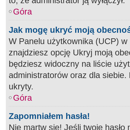
to, że administrator ją wyłączył.
Góra
Jak mogę ukryć moją obecno
W Panelu użytkownika (UCP) w 
znajdziesz opcję Ukryj moją obe
będziesz widoczny na liście użyt
administratorów oraz dla siebie.
ukryty.
Góra
Zapomniałem hasła!
Nie martw się! Jeśli twoje hasło