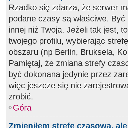
Rzadko się zdarza, że serwer m
podane czasy są właściwe. Być 
innej niż Twoja. Jeżeli tak jest,
twojego profilu, wybierając str
obszaru (np Berlin, Bruksela, Ko
Pamiętaj, że zmiana strefy czas
być dokonana jedynie przez zar
więc jeszcze się nie zarejestrow
zrobić.
Góra
Zmieniłem strefę czasową, ale