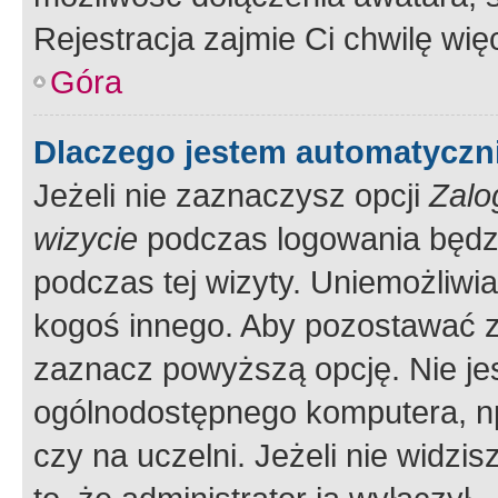
Rejestracja zajmie Ci chwilę wi
Góra
Dlaczego jestem automatycz
Jeżeli nie zaznaczysz opcji
Zalo
wizycie
podczas logowania będzi
podczas tej wizyty. Uniemożliwi
kogoś innego. Aby pozostawać 
zaznacz powyższą opcję. Nie jes
ogólnodostępnego komputera, np.
czy na uczelni. Jeżeli nie widzi