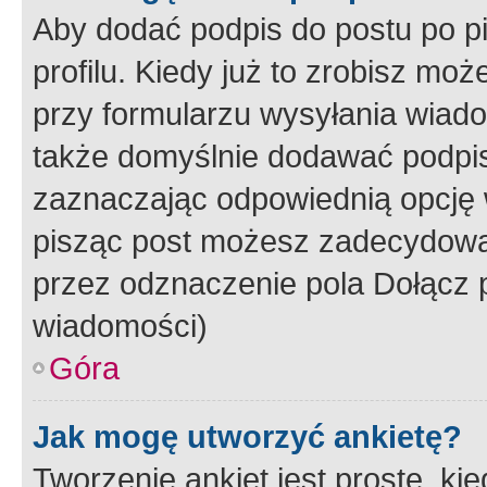
Aby dodać podpis do postu po 
profilu. Kiedy już to zrobisz m
przy formularzu wysyłania wiad
także domyślnie dodawać podpi
zaznaczając odpowiednią opcję 
pisząc post możesz zadecydowa
przez odznaczenie pola Dołącz 
wiadomości)
Góra
Jak mogę utworzyć ankietę?
Tworzenie ankiet jest proste, ki