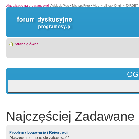
Aktualizacje na programosy.pl
:
Adblock Plus
•
Mixmax Free
•
Viber
•
uBlock Origin
•
TARGET 
Strona główna
OG
Najczęściej Zadawane 
Problemy Logowania i Rejestracji
Dlaczego nie mogę się zalogować?