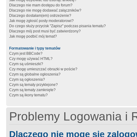
Jak mogę edytować lub usunąć ankietę?
Dlaczego nie mam dostępu do forum?
Dlaczego nie mogę dodawać załączników?
Dlaczego dostałam(em) ostrzeżenie?
Jak mogę zgłosić posty moderatorowi?
Do czego służy przycisk "Zapisz" podczas pisania tematu?
Dlaczego mój post musi być zatwierdzony?
Jak mogę podbić mój temat?
Formatowanie i typy tematów
Czym jest BBCode?
Czy mogę używać HTML?
Czym są uśmieszki?
Czy mogę umieszczać obrazki w poście?
Czym są globalne ogłoszenia?
Czym są ogłoszenia?
Czym są tematy przyklejone?
Czym są tematy zamknięte?
Czym są ikony tematu?
Problemy Logowania i R
Dlaczego nie mogę się zalog