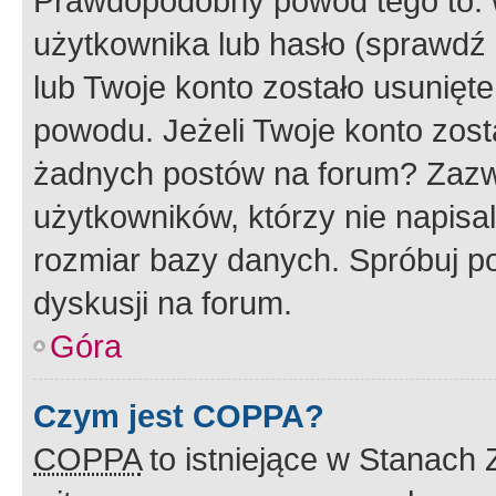
Prawdopodobny powód tego to:
użytkownika lub hasło (sprawdź e
lub Twoje konto zostało usunięte
powodu. Jeżeli Twoje konto zost
żadnych postów na forum? Zazw
użytkowników, którzy nie napisa
rozmiar bazy danych. Spróbuj po
dyskusji na forum.
Góra
Czym jest COPPA?
COPPA
to istniejące w Stanach