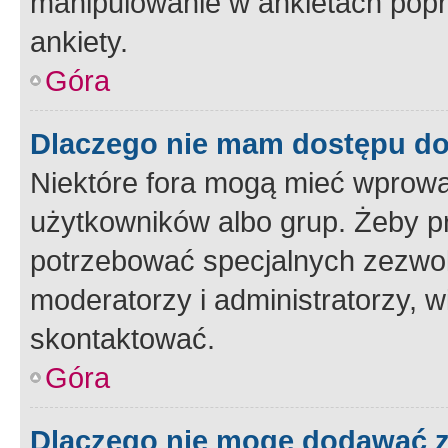
manipulowanie w ankietach popr
ankiety.
Góra
Dlaczego nie mam dostępu d
Niektóre fora mogą mieć wprowa
użytkowników albo grup. Żeby pr
potrzebować specjalnych zezwole
moderatorzy i administratorzy, w
skontaktować.
Góra
Dlaczego nie mogę dodawać 