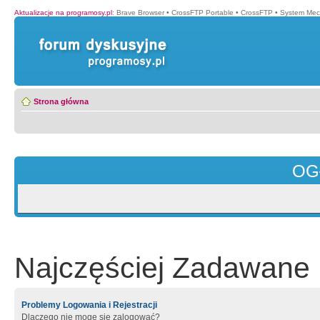
Aktualizacje na programosy.pl
:
Brave Browser
•
CrossFTP Portable
•
CrossFTP
•
System Mec
Strona główna
OG
Najczęściej Zadawane 
Problemy Logowania i Rejestracji
Dlaczego nie mogę się zalogować?