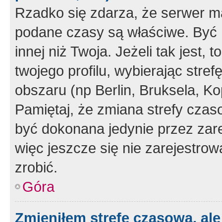
Rzadko się zdarza, że serwer m
podane czasy są właściwe. Być 
innej niż Twoja. Jeżeli tak jest,
twojego profilu, wybierając str
obszaru (np Berlin, Bruksela, Ko
Pamiętaj, że zmiana strefy czas
być dokonana jedynie przez zar
więc jeszcze się nie zarejestrow
zrobić.
Góra
Zmieniłem strefę czasową, ale