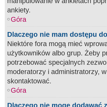
manipulowanie w ankietach popr
ankiety.
Góra
Dlaczego nie mam dostępu d
Niektóre fora mogą mieć wprowa
użytkowników albo grup. Żeby pr
potrzebować specjalnych zezwole
moderatorzy i administratorzy, w
skontaktować.
Góra
Dlaczego nie mogę dodawać 