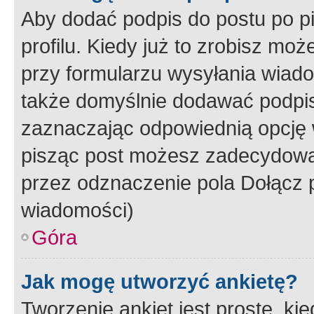
Aby dodać podpis do postu po 
profilu. Kiedy już to zrobisz m
przy formularzu wysyłania wiad
także domyślnie dodawać podpi
zaznaczając odpowiednią opcję 
pisząc post możesz zadecydowa
przez odznaczenie pola Dołącz 
wiadomości)
Góra
Jak mogę utworzyć ankietę?
Tworzenie ankiet jest proste, ki