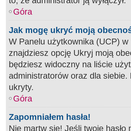
to, że administrator ją wyłączył.
Góra
Jak mogę ukryć moją obecno
W Panelu użytkownika (UCP) w 
znajdziesz opcję Ukryj moją obe
będziesz widoczny na liście użyt
administratorów oraz dla siebie.
ukryty.
Góra
Zapomniałem hasła!
Nie martw się! Jeśli twoje hasło