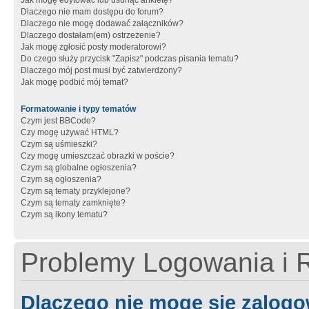
Jak mogę edytować lub usunąć ankietę?
Dlaczego nie mam dostępu do forum?
Dlaczego nie mogę dodawać załączników?
Dlaczego dostałam(em) ostrzeżenie?
Jak mogę zgłosić posty moderatorowi?
Do czego służy przycisk "Zapisz" podczas pisania tematu?
Dlaczego mój post musi być zatwierdzony?
Jak mogę podbić mój temat?
Formatowanie i typy tematów
Czym jest BBCode?
Czy mogę używać HTML?
Czym są uśmieszki?
Czy mogę umieszczać obrazki w poście?
Czym są globalne ogłoszenia?
Czym są ogłoszenia?
Czym są tematy przyklejone?
Czym są tematy zamknięte?
Czym są ikony tematu?
Problemy Logowania i R
Dlaczego nie mogę się zalog