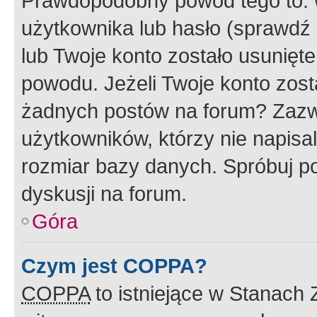
Prawdopodobny powód tego to:
użytkownika lub hasło (sprawdź e
lub Twoje konto zostało usunięte
powodu. Jeżeli Twoje konto zost
żadnych postów na forum? Zazw
użytkowników, którzy nie napisa
rozmiar bazy danych. Spróbuj po
dyskusji na forum.
Góra
Czym jest COPPA?
COPPA
to istniejące w Stanach