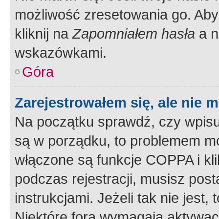
możliwość zresetowania go. Aby 
kliknij na
Zapomniałem hasła
a n
wskazówkami.
Góra
Zarejestrowałem się, ale nie 
Na początku sprawdź, czy wpisuj
są w porządku, to problemem mo
włączone są funkcje COPPA i kl
podczas rejestracji, musisz pos
instrukcjami. Jeżeli tak nie jes
Niektóre fora wymagają aktywac