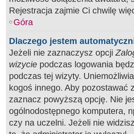
Rejestracja zajmie Ci chwilę wi
Góra
Dlaczego jestem automatycz
Jeżeli nie zaznaczysz opcji
Zalo
wizycie
podczas logowania będzi
podczas tej wizyty. Uniemożliwi
kogoś innego. Aby pozostawać 
zaznacz powyższą opcję. Nie jes
ogólnodostępnego komputera, np.
czy na uczelni. Jeżeli nie widzi