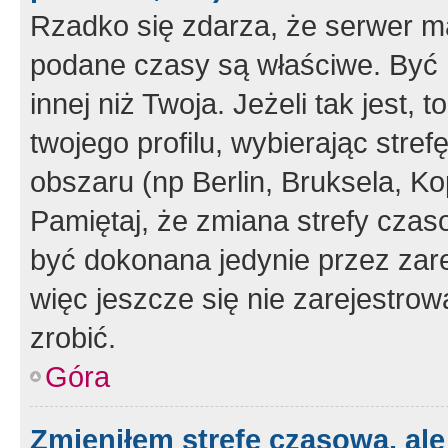
Rzadko się zdarza, że serwer m
podane czasy są właściwe. Być 
innej niż Twoja. Jeżeli tak jest,
twojego profilu, wybierając str
obszaru (np Berlin, Bruksela, Ko
Pamiętaj, że zmiana strefy czas
być dokonana jedynie przez zar
więc jeszcze się nie zarejestrow
zrobić.
Góra
Zmieniłem strefę czasową, ale