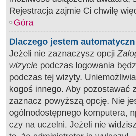
Rejestracja zajmie Ci chwilę wi
Góra
Dlaczego jestem automatycz
Jeżeli nie zaznaczysz opcji
Zalo
wizycie
podczas logowania będzi
podczas tej wizyty. Uniemożliwi
kogoś innego. Aby pozostawać 
zaznacz powyższą opcję. Nie jes
ogólnodostępnego komputera, np.
czy na uczelni. Jeżeli nie widzi