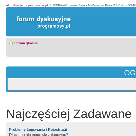
Aktualizacje na programosy.pl
:
SUPERAntiSpyware Free
•
MailWasher Pro
•
GS-Calc
•
GS-B
Strona główna
OG
Najczęściej Zadawane 
Problemy Logowania i Rejestracji
Dlaczego nie mogę się zalogować?