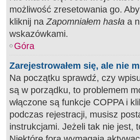
możliwość zresetowania go. Aby 
kliknij na
Zapomniałem hasła
a n
wskazówkami.
Góra
Zarejestrowałem się, ale nie 
Na początku sprawdź, czy wpisuj
są w porządku, to problemem mo
włączone są funkcje COPPA i kl
podczas rejestracji, musisz pos
instrukcjami. Jeżeli tak nie jes
Niektóre fora wymagają aktywac