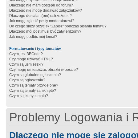
Jak mogę edytować lub usunąć ankietę?
Dlaczego nie mam dostępu do forum?
Dlaczego nie mogę dodawać załączników?
Dlaczego dostałam(em) ostrzeżenie?
Jak mogę zgłosić posty moderatorowi?
Do czego służy przycisk "Zapisz" podczas pisania tematu?
Dlaczego mój post musi być zatwierdzony?
Jak mogę podbić mój temat?
Formatowanie i typy tematów
Czym jest BBCode?
Czy mogę używać HTML?
Czym są uśmieszki?
Czy mogę umieszczać obrazki w poście?
Czym są globalne ogłoszenia?
Czym są ogłoszenia?
Czym są tematy przyklejone?
Czym są tematy zamknięte?
Czym są ikony tematu?
Problemy Logowania i R
Dlaczego nie mogę się zalog