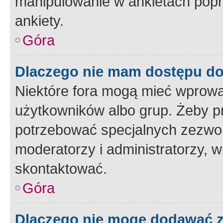
manipulowanie w ankietach popr
ankiety.
Góra
Dlaczego nie mam dostępu d
Niektóre fora mogą mieć wprowa
użytkowników albo grup. Żeby pr
potrzebować specjalnych zezwole
moderatorzy i administratorzy, w
skontaktować.
Góra
Dlaczego nie mogę dodawać 