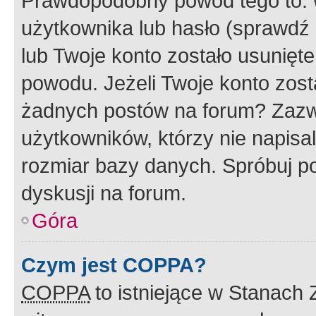
Prawdopodobny powód tego to:
użytkownika lub hasło (sprawdź e
lub Twoje konto zostało usunięte
powodu. Jeżeli Twoje konto zost
żadnych postów na forum? Zazw
użytkowników, którzy nie napisa
rozmiar bazy danych. Spróbuj po
dyskusji na forum.
Góra
Czym jest COPPA?
COPPA
to istniejące w Stanach