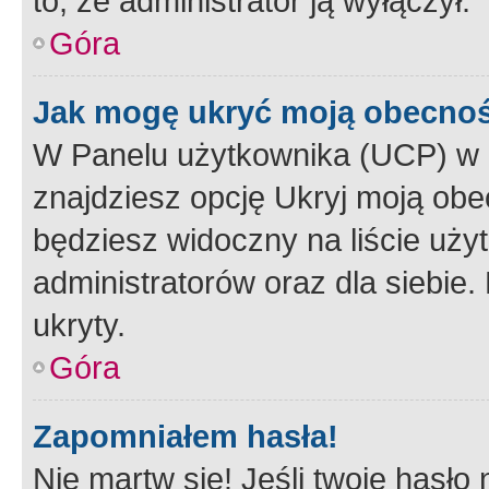
to, że administrator ją wyłączył.
Góra
Jak mogę ukryć moją obecno
W Panelu użytkownika (UCP) w 
znajdziesz opcję Ukryj moją obe
będziesz widoczny na liście użyt
administratorów oraz dla siebie.
ukryty.
Góra
Zapomniałem hasła!
Nie martw się! Jeśli twoje hasło