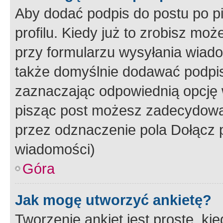
Aby dodać podpis do postu po 
profilu. Kiedy już to zrobisz m
przy formularzu wysyłania wiad
także domyślnie dodawać podpi
zaznaczając odpowiednią opcję 
pisząc post możesz zadecydowa
przez odznaczenie pola Dołącz 
wiadomości)
Góra
Jak mogę utworzyć ankietę?
Tworzenie ankiet jest proste, ki