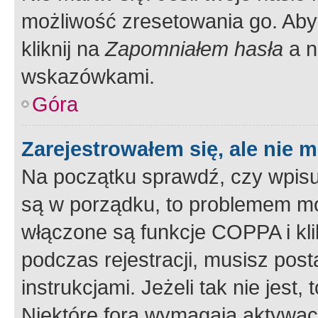
możliwość zresetowania go. Aby 
kliknij na
Zapomniałem hasła
a n
wskazówkami.
Góra
Zarejestrowałem się, ale nie 
Na początku sprawdź, czy wpisuj
są w porządku, to problemem mo
włączone są funkcje COPPA i kl
podczas rejestracji, musisz pos
instrukcjami. Jeżeli tak nie jes
Niektóre fora wymagają aktywac