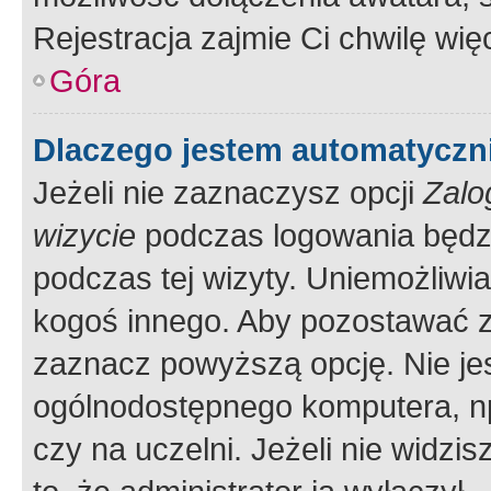
Rejestracja zajmie Ci chwilę wi
Góra
Dlaczego jestem automatycz
Jeżeli nie zaznaczysz opcji
Zalo
wizycie
podczas logowania będzi
podczas tej wizyty. Uniemożliwi
kogoś innego. Aby pozostawać 
zaznacz powyższą opcję. Nie jes
ogólnodostępnego komputera, np.
czy na uczelni. Jeżeli nie widzi