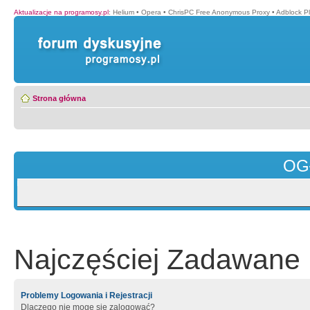
Aktualizacje na programosy.pl
:
Helium
•
Opera
•
ChrisPC Free Anonymous Proxy
•
Adblock P
Strona główna
OG
Najczęściej Zadawane 
Problemy Logowania i Rejestracji
Dlaczego nie mogę się zalogować?