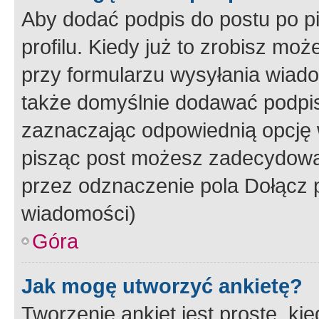
Aby dodać podpis do postu po 
profilu. Kiedy już to zrobisz m
przy formularzu wysyłania wiad
także domyślnie dodawać podpi
zaznaczając odpowiednią opcję 
pisząc post możesz zadecydowa
przez odznaczenie pola Dołącz 
wiadomości)
Góra
Jak mogę utworzyć ankietę?
Tworzenie ankiet jest proste, ki