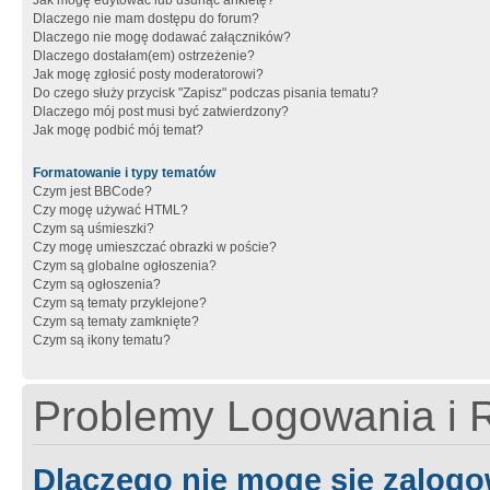
Jak mogę edytować lub usunąć ankietę?
Dlaczego nie mam dostępu do forum?
Dlaczego nie mogę dodawać załączników?
Dlaczego dostałam(em) ostrzeżenie?
Jak mogę zgłosić posty moderatorowi?
Do czego służy przycisk "Zapisz" podczas pisania tematu?
Dlaczego mój post musi być zatwierdzony?
Jak mogę podbić mój temat?
Formatowanie i typy tematów
Czym jest BBCode?
Czy mogę używać HTML?
Czym są uśmieszki?
Czy mogę umieszczać obrazki w poście?
Czym są globalne ogłoszenia?
Czym są ogłoszenia?
Czym są tematy przyklejone?
Czym są tematy zamknięte?
Czym są ikony tematu?
Problemy Logowania i R
Dlaczego nie mogę się zalog