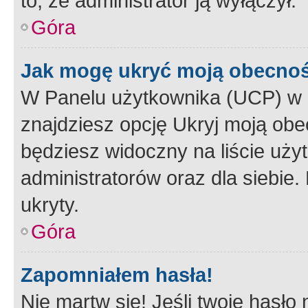
to, że administrator ją wyłączył.
Góra
Jak mogę ukryć moją obecno
W Panelu użytkownika (UCP) w 
znajdziesz opcję Ukryj moją obe
będziesz widoczny na liście użyt
administratorów oraz dla siebie.
ukryty.
Góra
Zapomniałem hasła!
Nie martw się! Jeśli twoje hasło