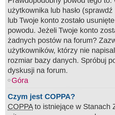
Prawdopodobny powód tego to:
użytkownika lub hasło (sprawdź e
lub Twoje konto zostało usunięte
powodu. Jeżeli Twoje konto zost
żadnych postów na forum? Zazw
użytkowników, którzy nie napisa
rozmiar bazy danych. Spróbuj po
dyskusji na forum.
Góra
Czym jest COPPA?
COPPA
to istniejące w Stanach