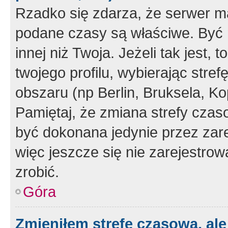
Rzadko się zdarza, że serwer m
podane czasy są właściwe. Być 
innej niż Twoja. Jeżeli tak jest,
twojego profilu, wybierając str
obszaru (np Berlin, Bruksela, Ko
Pamiętaj, że zmiana strefy czas
być dokonana jedynie przez zar
więc jeszcze się nie zarejestrow
zrobić.
Góra
Zmieniłem strefę czasową, ale