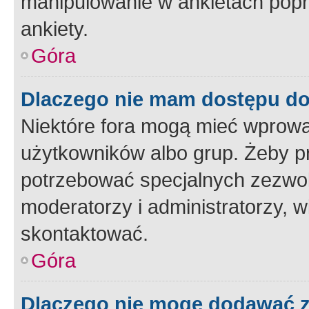
manipulowanie w ankietach popr
ankiety.
Góra
Dlaczego nie mam dostępu d
Niektóre fora mogą mieć wprowa
użytkowników albo grup. Żeby pr
potrzebować specjalnych zezwole
moderatorzy i administratorzy, w
skontaktować.
Góra
Dlaczego nie mogę dodawać 