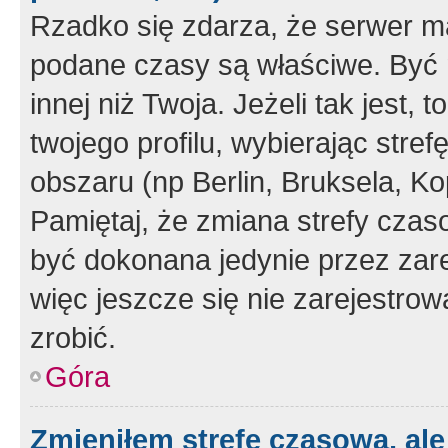
Rzadko się zdarza, że serwer m
podane czasy są właściwe. Być 
innej niż Twoja. Jeżeli tak jest,
twojego profilu, wybierając str
obszaru (np Berlin, Bruksela, Ko
Pamiętaj, że zmiana strefy czas
być dokonana jedynie przez zar
więc jeszcze się nie zarejestrow
zrobić.
Góra
Zmieniłem strefę czasową, ale