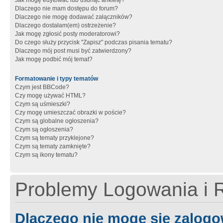
Jak mogę edytować lub usunąć ankietę?
Dlaczego nie mam dostępu do forum?
Dlaczego nie mogę dodawać załączników?
Dlaczego dostałam(em) ostrzeżenie?
Jak mogę zgłosić posty moderatorowi?
Do czego służy przycisk "Zapisz" podczas pisania tematu?
Dlaczego mój post musi być zatwierdzony?
Jak mogę podbić mój temat?
Formatowanie i typy tematów
Czym jest BBCode?
Czy mogę używać HTML?
Czym są uśmieszki?
Czy mogę umieszczać obrazki w poście?
Czym są globalne ogłoszenia?
Czym są ogłoszenia?
Czym są tematy przyklejone?
Czym są tematy zamknięte?
Czym są ikony tematu?
Problemy Logowania i R
Dlaczego nie mogę się zalog