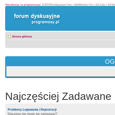
Aktualizacje na programosy.pl
:
SUPERAntiSpyware Free
•
MailWasher Pro
•
GS-Calc
•
GS-B
Strona główna
OG
Najczęściej Zadawane 
Problemy Logowania i Rejestracji
Dlaczego nie mogę się zalogować?