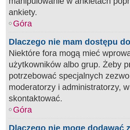
manipulowanie w ankietach popr
ankiety.
Góra
Dlaczego nie mam dostępu d
Niektóre fora mogą mieć wprowa
użytkowników albo grup. Żeby pr
potrzebować specjalnych zezwole
moderatorzy i administratorzy, w
skontaktować.
Góra
Dlaczego nie mogę dodawać 