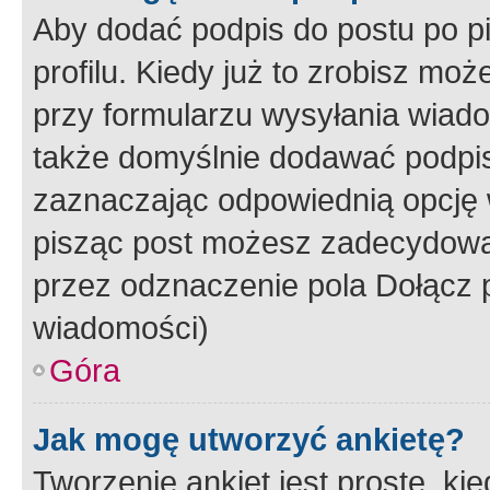
Aby dodać podpis do postu po 
profilu. Kiedy już to zrobisz m
przy formularzu wysyłania wiad
także domyślnie dodawać podpi
zaznaczając odpowiednią opcję 
pisząc post możesz zadecydowa
przez odznaczenie pola Dołącz 
wiadomości)
Góra
Jak mogę utworzyć ankietę?
Tworzenie ankiet jest proste, ki