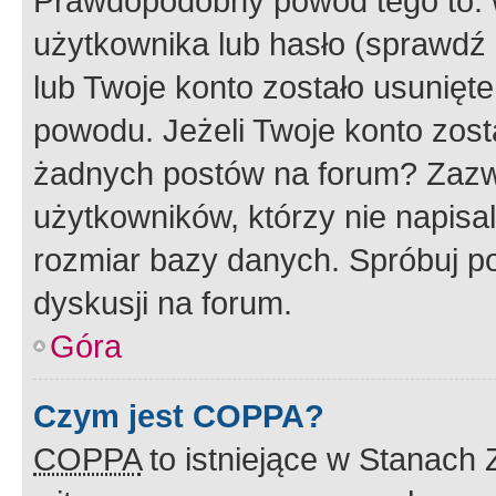
Prawdopodobny powód tego to:
użytkownika lub hasło (sprawdź e
lub Twoje konto zostało usunięte
powodu. Jeżeli Twoje konto zost
żadnych postów na forum? Zazw
użytkowników, którzy nie napisa
rozmiar bazy danych. Spróbuj po
dyskusji na forum.
Góra
Czym jest COPPA?
COPPA
to istniejące w Stanach