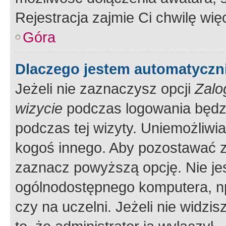
Rejestracja zajmie Ci chwilę wi
Góra
Dlaczego jestem automatycz
Jeżeli nie zaznaczysz opcji
Zalo
wizycie
podczas logowania będzi
podczas tej wizyty. Uniemożliwi
kogoś innego. Aby pozostawać 
zaznacz powyższą opcję. Nie jes
ogólnodostępnego komputera, np.
czy na uczelni. Jeżeli nie widzi