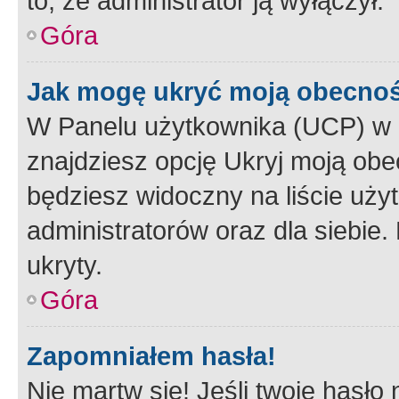
to, że administrator ją wyłączył.
Góra
Jak mogę ukryć moją obecno
W Panelu użytkownika (UCP) w 
znajdziesz opcję Ukryj moją obe
będziesz widoczny na liście użyt
administratorów oraz dla siebie.
ukryty.
Góra
Zapomniałem hasła!
Nie martw się! Jeśli twoje hasło