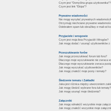
Czym jest "Domyślna grupa użytkownika"?
Czym jest link "Ekipa"?
Prywatne wiadomości
Nie mogę wysyłać prywatnych wiadomości
Otrzymuję niechciane prywatne wiadomośc
Odebrałem spam lub obraźliwy e-mail od ko
Przyjaciele i wrogowie
Czym jest moja lista Przyjaciół i Wrogów?
Jak mogę dodać / usunąć użytkowników z mo
Przeszukiwanie forów
Jak mogę przeszukiwać forum lub fora?
Dlaczego moje wyszukiwanie nie zwraca 
Dlaczego moje wyszukiwanie zwraca pustą
Jak mogę wyszukać użytkowników?
Jak mogę znaleźć moje posty i tematy?
Śledzenie tematu i Zakładki
Jaka jest różnica między utworzeniem zakł
Jak mogę śledzić wybrane fora lub tematy?
Jak mogę usunąć moje śledzenia?
Załączniki
Jak mogę odnaleźć wszystkie moje załączn
Jak mogę znaleźć wszystkie moje załączni