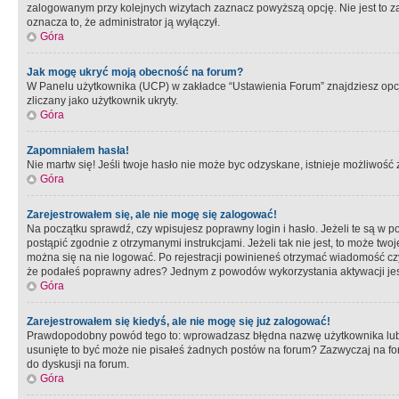
zalogowanym przy kolejnych wizytach zaznacz powyższą opcję. Nie jest to zal
oznacza to, że administrator ją wyłączył.
Góra
Jak mogę ukryć moją obecność na forum?
W Panelu użytkownika (UCP) w zakładce “Ustawienia Forum” znajdziesz opcję 
zliczany jako użytkownik ukryty.
Góra
Zapomniałem hasła!
Nie martw się! Jeśli twoje hasło nie może byc odzyskane, istnieje możliwość z
Góra
Zarejestrowałem się, ale nie mogę się zalogować!
Na początku sprawdź, czy wpisujesz poprawny login i hasło. Jeżeli te są w 
postąpić zgodnie z otrzymanymi instrukcjami. Jeżeli tak nie jest, to może 
można się na nie logować. Po rejestracji powinieneś otrzymać wiadomość czy 
że podałeś poprawny adres? Jednym z powodów wykorzystania aktywacji je
Góra
Zarejestrowałem się kiedyś, ale nie mogę się już zalogować!
Prawdopodobny powód tego to: wprowadzasz błędna nazwę użytkownika lub hasł
usunięte to być może nie pisałeś żadnych postów na forum? Zazwyczaj na fo
do dyskusji na forum.
Góra