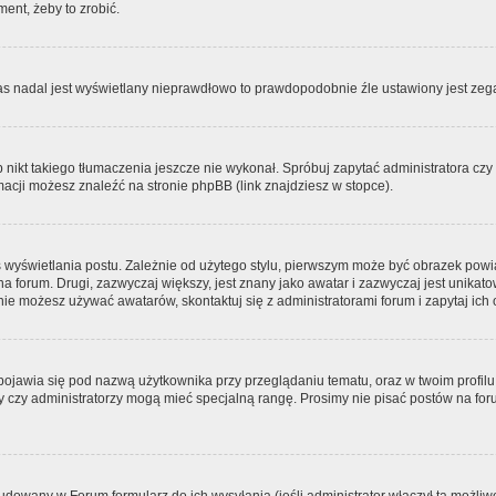
ment, żeby to zrobić.
zas nadal jest wyświetlany nieprawdłowo to prawdopodobnie źle ustawiony jest zega
ikt takiego tłumaczenia jeszcze nie wykonał. Spróbuj zapytać administratora czy m
acji możesz znaleźć na stronie phpBB (link znajdziesz w stopce).
 wyświetlania postu. Zależnie od użytego stylu, pierwszym może być obrazek pow
 na forum. Drugi, zazwyczaj większy, jest znany jako awatar i zazwyczaj jest unik
ie możesz używać awatarów, skontaktuj się z administratorami forum i zapytaj ich 
pojawia się pod nazwą użytkownika przy przeglądaniu tematu, oraz w twoim profilu
zy czy administratorzy mogą mieć specjalną rangę. Prosimy nie pisać postów na for