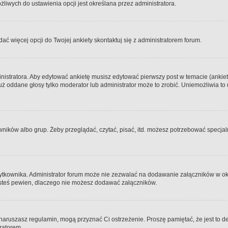
iwych do ustawienia opcji jest określana przez administratora.
dać więcej opcji do Twojej ankiety skontaktuj się z administratorem forum.
nistratora. Aby edytować ankietę musisz edytować pierwszy post w temacie (ankieta
y już oddane głosy tylko moderator lub administrator może to zrobić. Uniemożliwia
ków albo grup. Żeby przeglądać, czytać, pisać, itd. możesz potrzebować specjalny
ytkownika. Administrator forum może nie zezwalać na dodawanie załączników w o
 jesteś pewien, dlaczego nie możesz dodawać załączników.
e naruszasz regulamin, mogą przyznać Ci ostrzeżenie. Proszę pamiętać, że jest to d
tratorem.