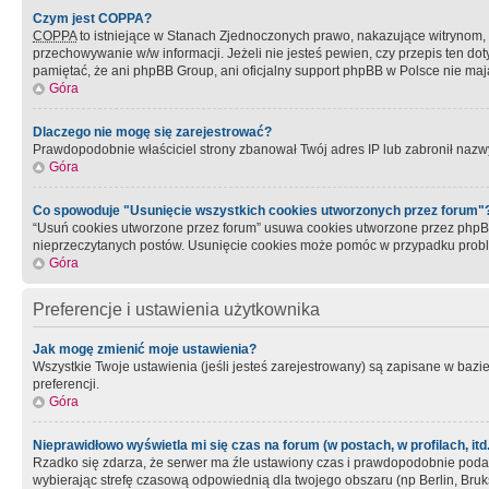
Czym jest COPPA?
COPPA
to istniejące w Stanach Zjednoczonych prawo, nakazujące witrynom
przechowywanie w/w informacji. Jeżeli nie jesteś pewien, czy przepis ten dot
pamiętać, że ani phpBB Group, ani oficjalny support phpBB w Polsce nie mają
Góra
Dlaczego nie mogę się zarejestrować?
Prawdopodobnie właściciel strony zbanował Twój adres IP lub zabronił nazwy 
Góra
Co spowoduje "Usunięcie wszystkich cookies utworzonych przez forum"
“Usuń cookies utworzone przez forum” usuwa cookies utworzone przez phpBB3
nieprzeczytanych postów. Usunięcie cookies może pomóc w przypadku pro
Góra
Preferencje i ustawienia użytkownika
Jak mogę zmienić moje ustawienia?
Wszystkie Twoje ustawienia (jeśli jesteś zarejestrowany) są zapisane w bazie 
preferencji.
Góra
Nieprawidłowo wyświetla mi się czas na forum (w postach, w profilach, itd.
Rzadko się zdarza, że serwer ma źle ustawiony czas i prawdopodobnie podane 
wybierając strefę czasową odpowiednią dla twojego obszaru (np Berlin, Bruk