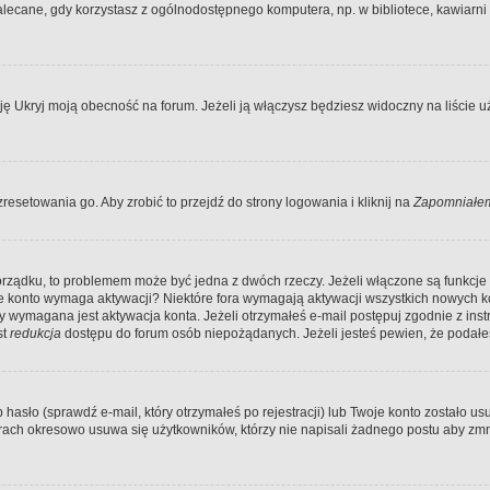
ecane, gdy korzystasz z ogólnodostępnego komputera, np. w bibliotece, kawiarni in
Ukryj moją obecność na forum. Jeżeli ją włączysz będziesz widoczny na liście uży
resetowania go. Aby zrobić to przejdź do strony logowania i kliknij na
Zapomniałem
porządku, to problemem może być jedna z dwóch rzeczy. Jeżeli włączone są funkcj
twoje konto wymaga aktywacji? Niektóre fora wymagają aktywacji wszystkich nowych 
wymagana jest aktywacja konta. Jeżeli otrzymałeś e-mail postępuj zgodnie z instruk
st
redukcja
dostępu do forum osób niepożądanych. Jeżeli jesteś pewien, że podałe
o (sprawdź e-mail, który otrzymałeś po rejestracji) lub Twoje konto zostało usun
rach okresowo usuwa się użytkowników, którzy nie napisali żadnego postu aby zmn