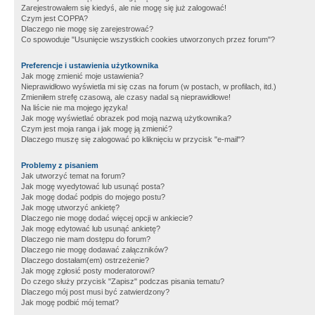
Zarejestrowałem się kiedyś, ale nie mogę się już zalogować!
Czym jest COPPA?
Dlaczego nie mogę się zarejestrować?
Co spowoduje "Usunięcie wszystkich cookies utworzonych przez forum"?
Preferencje i ustawienia użytkownika
Jak mogę zmienić moje ustawienia?
Nieprawidłowo wyświetla mi się czas na forum (w postach, w profilach, itd.)
Zmieniłem strefę czasową, ale czasy nadal są nieprawidłowe!
Na liście nie ma mojego języka!
Jak mogę wyświetlać obrazek pod moją nazwą użytkownika?
Czym jest moja ranga i jak mogę ją zmienić?
Dlaczego muszę się zalogować po kliknięciu w przycisk "e-mail"?
Problemy z pisaniem
Jak utworzyć temat na forum?
Jak mogę wyedytować lub usunąć posta?
Jak mogę dodać podpis do mojego postu?
Jak mogę utworzyć ankietę?
Dlaczego nie mogę dodać więcej opcji w ankiecie?
Jak mogę edytować lub usunąć ankietę?
Dlaczego nie mam dostępu do forum?
Dlaczego nie mogę dodawać załączników?
Dlaczego dostałam(em) ostrzeżenie?
Jak mogę zgłosić posty moderatorowi?
Do czego służy przycisk "Zapisz" podczas pisania tematu?
Dlaczego mój post musi być zatwierdzony?
Jak mogę podbić mój temat?