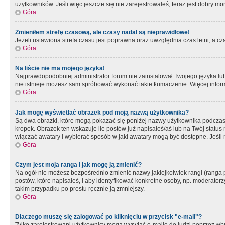
użytkowników. Jeśli więc jeszcze się nie zarejestrowałeś, teraz jest dobry mo
Góra
Zmieniłem strefę czasową, ale czasy nadal są nieprawidłowe!
Jeżeli ustawiona strefa czasu jest poprawna oraz uwzględnia czas letni, a c
Góra
Na liście nie ma mojego języka!
Najprawdopodobniej administrator forum nie zainstalował Twojego języka lub n
nie istnieje możesz sam spróbować wykonać takie tłumaczenie. Więcej inform
Góra
Jak mogę wyświetlać obrazek pod moją nazwą użytkownika?
Są dwa obrazki, które mogą pokazać się poniżej nazwy użytkownika podczas
kropek. Obrazek ten wskazuje ile postów już napisałeś/aś lub na Twój status
włączać awatary i wybierać sposób w jaki awatary mogą być dostępne. Jeśli n
Góra
Czym jest moja ranga i jak mogę ją zmienić?
Na ogół nie możesz bezpośrednio zmienić nazwy jakiejkolwiek rangi (ranga 
postów, które napisałeś, i aby identyfikować konkretne osoby, np. moderator
takim przypadku po prostu ręcznie ją zmniejszy.
Góra
Dlaczego muszę się zalogować po kliknięciu w przycisk "e-mail"?