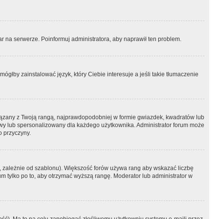
r na serwerze. Poinformuj administratora, aby naprawił ten problem.
ógłby zainstalować język, który Ciebie interesuje a jeśli takie tłumaczenie
iązany z Twoją rangą, najprawdopodobniej w formie gwiazdek, kwadratów lub
atowy lub spersonalizowany dla każdego użytkownika. Administrator forum może
o przyczyny.
, zależnie od szablonu). Większość forów używa rang aby wskazać liczbę
um tylko po to, aby otrzymać wyższą rangę. Moderator lub administrator w