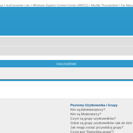
op
•
reaConverter Lite
•
Windows System Control Center (WSCC)
•
Mozilla Thunderbird
•
Far Man
OGŁOSZENIE:
Poziomy Użytkownika i Grupy
Kim są Administratorzy?
Kim są Moderatorzy?
Czym są grupy użytkowników?
Gdzie są grupy użytkowników i jak do nic
Jak mogę zostać przywódcą grupy?
Czym jest "Domyślna grupa"?