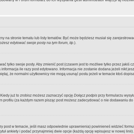
dowany w Forum formularz do ich wysyłania (jeśli administrator włączył tą możliw
zny na stronie tematu lub listy tematów. Być może będziesz musiał się zarejestr
żesz edytować swoje posty na tym forum, itp.
).
 tylko swoje posty. Aby zmienić post (czasem jest to możliwe tylko przez jakiś cz
informacja ile razy post edytowano. Informacja nie zostanie dodana jeżeli nikt je
iętaj, że normalni użytkownicy nie mogą usunąć postu jeżeli w temacie ktoś dopisał
 Kiedy już to zrobisz możesz zaznaczyć opcję
Dołącz podpis
przy formularzu wysy
m profilu (za każdym razem pisząc post możesz zadecydować o nie dodawaniu do 
wszy post w temacie, jeśli masz odpowiednie uprawnienia) powinieneś widzieć formu
uł ankiety i podać przynajmniej dwie opcje (każdą opcję wpisujesz w nowej linii).