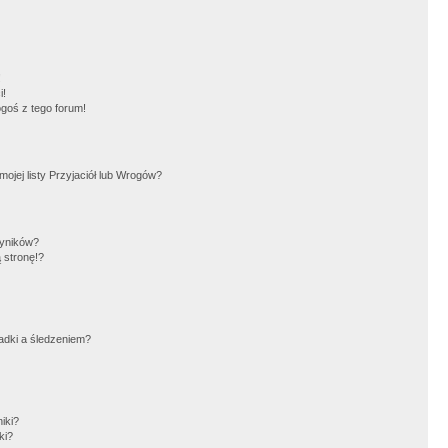
!
i!
goś z tego forum!
jej listy Przyjaciół lub Wrogów?
wyników?
 stronę!?
adki a śledzeniem?
iki?
ki?