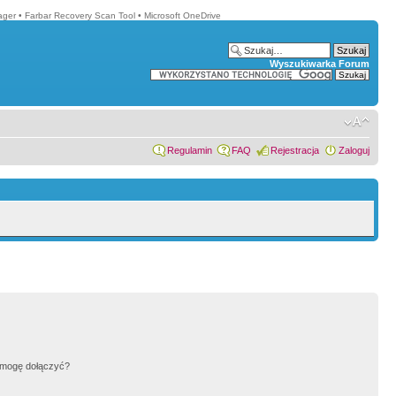
ager
•
Farbar Recovery Scan Tool
•
Microsoft OneDrive
Wyszukiwarka Forum
Regulamin
FAQ
Rejestracja
Zaloguj
h mogę dołączyć?