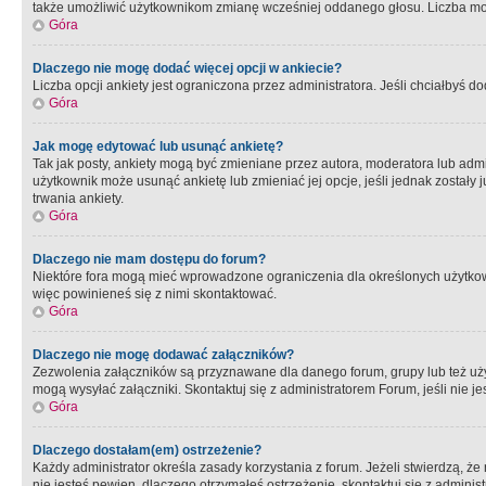
także umożliwić użytkownikom zmianę wcześniej oddanego głosu. Liczba możl
Góra
Dlaczego nie mogę dodać więcej opcji w ankiecie?
Liczba opcji ankiety jest ograniczona przez administratora. Jeśli chciałbyś do
Góra
Jak mogę edytować lub usunąć ankietę?
Tak jak posty, ankiety mogą być zmieniane przez autora, moderatora lub admi
użytkownik może usunąć ankietę lub zmieniać jej opcje, jeśli jednak został
trwania ankiety.
Góra
Dlaczego nie mam dostępu do forum?
Niektóre fora mogą mieć wprowadzone ograniczenia dla określonych użytkowni
więc powinieneś się z nimi skontaktować.
Góra
Dlaczego nie mogę dodawać załączników?
Zezwolenia załączników są przyznawane dla danego forum, grupy lub też uż
mogą wysyłać załączniki. Skontaktuj się z administratorem Forum, jeśli nie
Góra
Dlaczego dostałam(em) ostrzeżenie?
Każdy administrator określa zasady korzystania z forum. Jeżeli stwierdzą, ż
nie jesteś pewien, dlaczego otrzymałeś ostrzeżenie, skontaktuj sie z adminis