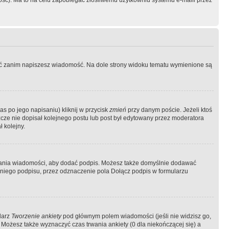
ość). Ma to na celu zapobiegać złośliwemu użytkowniu systemu e-maili przez
ować zanim napiszesz wiadomość. Na dole strony widoku tematu wymienione są
as po jego napisaniu) kliknij w przycisk
zmień
przy danym poście. Jeżeli ktoś
szcze nie dopisał kolejnego postu lub post był edytowany przez moderatora
 kolejny.
łania wiadomości, aby dodać podpis. Możesz także domyślnie dodawać
niego podpisu, przez odznaczenie pola Dołącz podpis w formularzu
larz
Tworzenie ankiety
pod głównym polem wiadomości (jeśli nie widzisz go,
 Możesz także wyznaczyć czas trwania ankiety (0 dla niekończącej się) a