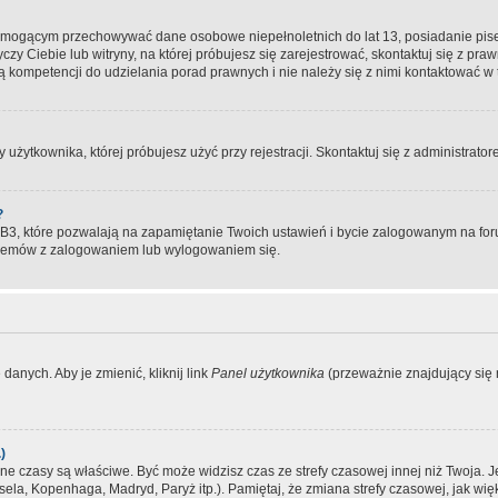
, mogącym przechowywać dane osobowe niepełnoletnich do lat 13, posiadanie pi
yczy Ciebie lub witryny, na której próbujesz się zarejestrować, skontaktuj się z pr
 kompetencji do udzielania porad prawnych i nie należy się z nimi kontaktować w te
użytkownika, której próbujesz użyć przy rejestracji. Skontaktuj się z administrat
?
, które pozwalają na zapamiętanie Twoich ustawień i bycie zalogowanym na forum
blemów z zalogowaniem lub wylogowaniem się.
danych. Aby je zmienić, kliknij link
Panel użytkownika
(przeważnie znajdujący się n
)
czasy są właściwe. Być może widzisz czas ze strefy czasowej innej niż Twoja. Jeże
sela, Kopenhaga, Madryd, Paryż itp.). Pamiętaj, że zmiana strefy czasowej, jak 