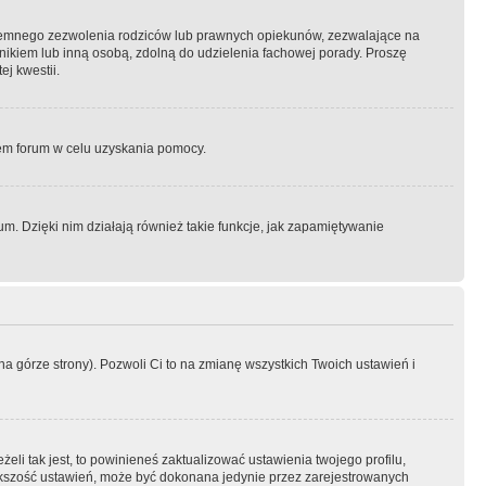
semnego zezwolenia rodziców lub prawnych opiekunów, zezwalające na
awnikiem lub inną osobą, zdolną do udzielenia fachowej porady. Proszę
j kwestii.
orem forum w celu uzyskania pomocy.
. Dzięki nim działają również takie funkcje, jak zapamiętywanie
a górze strony). Pozwoli Ci to na zmianę wszystkich Twoich ustawień i
li tak jest, to powinieneś zaktualizować ustawienia twojego profilu,
większość ustawień, może być dokonana jedynie przez zarejestrowanych