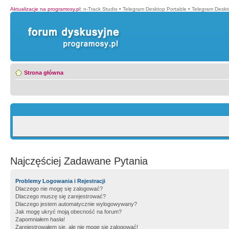
Aktualizacje na programosy.pl
:
n-Track Studio
•
Telegram Desktop Portable
•
Telegram Deskt
Strona główna
Najczęściej Zadawane Pytania
Problemy Logowania i Rejestracji
Dlaczego nie mogę się zalogować?
Dlaczego muszę się zarejestrować?
Dlaczego jestem automatycznie wylogowywany?
Jak mogę ukryć moją obecność na forum?
Zapomniałem hasła!
Zarejestrowałem się, ale nie mogę się zalogować!