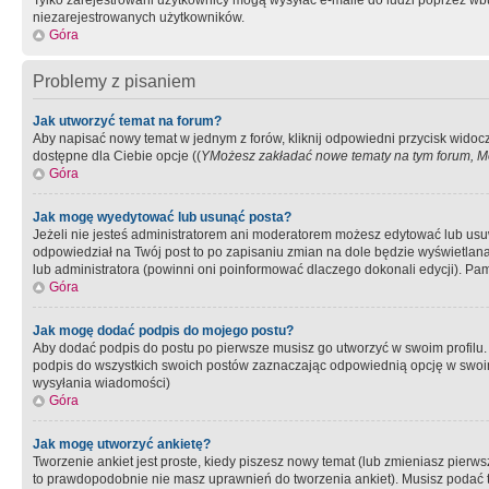
Tylko zarejestrowani użytkownicy mogą wysyłać e-maile do ludzi poprzez wbu
niezarejestrowanych użytkowników.
Góra
Problemy z pisaniem
Jak utworzyć temat na forum?
Aby napisać nowy temat w jednym z forów, kliknij odpowiedni przycisk widoc
dostępne dla Ciebie opcje ((
YMożesz zakładać nowe tematy na tym forum, Mo
Góra
Jak mogę wyedytować lub usunąć posta?
Jeżeli nie jesteś administratorem ani moderatorem możesz edytować lub usuwać
odpowiedział na Twój post to po zapisaniu zmian na dole będzie wyświetlana 
lub administratora (powinni oni poinformować dlaczego dokonali edycji). Pam
Góra
Jak mogę dodać podpis do mojego postu?
Aby dodać podpis do postu po pierwsze musisz go utworzyć w swoim profilu.
podpis do wszystkich swoich postów zaznaczając odpowiednią opcję w swoi
wysyłania wiadomości)
Góra
Jak mogę utworzyć ankietę?
Tworzenie ankiet jest proste, kiedy piszesz nowy temat (lub zmieniasz pier
to prawdopodobnie nie masz uprawnień do tworzenia ankiet). Musisz podać tyt