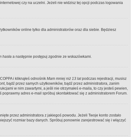
ternetowej czy na uczelni. Jeżeli nie widzisz tej opcji podczas logowania
tkowników online tylko dla administratorów oraz dla siebie. Będziesz
 hasła
a następnie postępuj zgodnie ze wskazówkami.
e COPPA i kliknąłeś odnośnik
Mam mniej niż 13 lat
podczas rejestracji, musisz
kont, bądź przez samych użytkowników, bądź przez administratora, zanim
cjami w nim zawartymi, a jeśli nie otrzymałeś e-maila, to czy jesteś pewien,
ś poprawmy adres e-mail spróbuj skontaktować się z administratorem Forum.
ięte przez administratora z jakiegoś powodu. Jeżeli Twoje konto zostało
iejszyć rozmiar bazy danych. Spróbuj ponownie zarejestrować się i włączyć