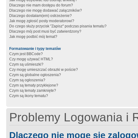
Jak mogę edytować lub usunąć ankietę?
Dlaczego nie mam dostępu do forum?
Dlaczego nie mogę dodawać załączników?
Dlaczego dostałam(em) ostrzeżenie?
Jak mogę zgłosić posty moderatorowi?
Do czego służy przycisk "Zapisz" podczas pisania tematu?
Dlaczego mój post musi być zatwierdzony?
Jak mogę podbić mój temat?
Formatowanie i typy tematów
Czym jest BBCode?
Czy mogę używać HTML?
Czym są uśmieszki?
Czy mogę umieszczać obrazki w poście?
Czym są globalne ogłoszenia?
Czym są ogłoszenia?
Czym są tematy przyklejone?
Czym są tematy zamknięte?
Czym są ikony tematu?
Problemy Logowania i R
Dlaczego nie mogę się zalog