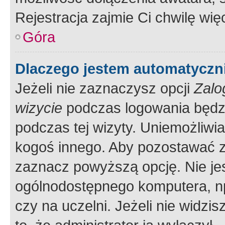
Rejestracja zajmie Ci chwilę wi
Góra
Dlaczego jestem automatycz
Jeżeli nie zaznaczysz opcji
Zalo
wizycie
podczas logowania będzi
podczas tej wizyty. Uniemożliwi
kogoś innego. Aby pozostawać 
zaznacz powyższą opcję. Nie jes
ogólnodostępnego komputera, np.
czy na uczelni. Jeżeli nie widzi