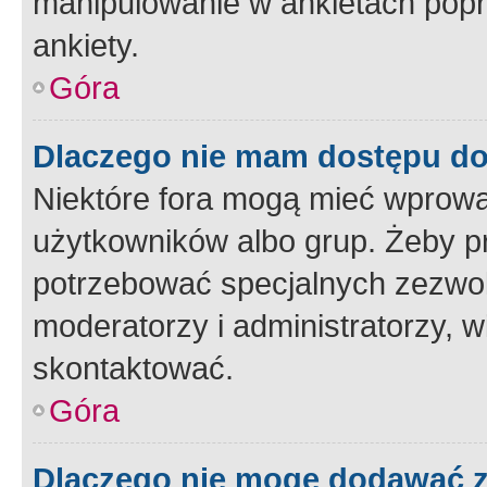
manipulowanie w ankietach popr
ankiety.
Góra
Dlaczego nie mam dostępu d
Niektóre fora mogą mieć wprowa
użytkowników albo grup. Żeby pr
potrzebować specjalnych zezwole
moderatorzy i administratorzy, w
skontaktować.
Góra
Dlaczego nie mogę dodawać 