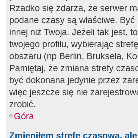
Rzadko się zdarza, że serwer m
podane czasy są właściwe. Być 
innej niż Twoja. Jeżeli tak jest,
twojego profilu, wybierając str
obszaru (np Berlin, Bruksela, Ko
Pamiętaj, że zmiana strefy czas
być dokonana jedynie przez zar
więc jeszcze się nie zarejestrow
zrobić.
Góra
Zmieniłem strefę czasową, ale