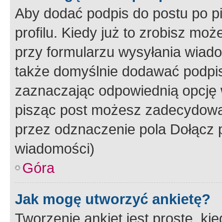
Aby dodać podpis do postu po 
profilu. Kiedy już to zrobisz m
przy formularzu wysyłania wiad
także domyślnie dodawać podpi
zaznaczając odpowiednią opcję 
pisząc post możesz zadecydowa
przez odznaczenie pola Dołącz 
wiadomości)
Góra
Jak mogę utworzyć ankietę?
Tworzenie ankiet jest proste, ki