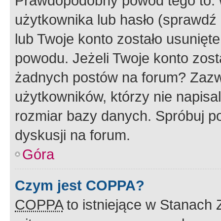
Prawdopodobny powód tego to:
użytkownika lub hasło (sprawdź e
lub Twoje konto zostało usunięte
powodu. Jeżeli Twoje konto zost
żadnych postów na forum? Zazw
użytkowników, którzy nie napisa
rozmiar bazy danych. Spróbuj po
dyskusji na forum.
Góra
Czym jest COPPA?
COPPA
to istniejące w Stanach