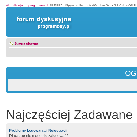
Aktualizacje na programosy.pl
:
SUPERAntiSpyware Free
•
MailWasher Pro
•
GS-Calc
•
GS-B
Strona główna
OG
Najczęściej Zadawane 
Problemy Logowania i Rejestracji
Dlaczego nie mogę się zalogować?