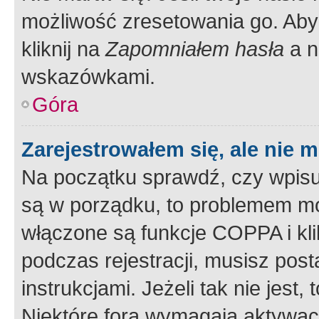
możliwość zresetowania go. Aby 
kliknij na
Zapomniałem hasła
a n
wskazówkami.
Góra
Zarejestrowałem się, ale nie 
Na początku sprawdź, czy wpisuj
są w porządku, to problemem mo
włączone są funkcje COPPA i kl
podczas rejestracji, musisz pos
instrukcjami. Jeżeli tak nie jes
Niektóre fora wymagają aktywac