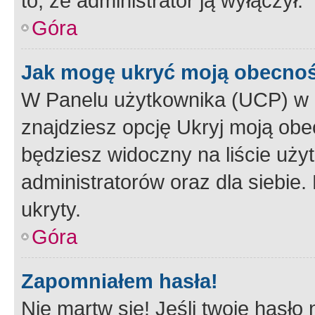
to, że administrator ją wyłączył.
Góra
Jak mogę ukryć moją obecno
W Panelu użytkownika (UCP) w 
znajdziesz opcję Ukryj moją obe
będziesz widoczny na liście użyt
administratorów oraz dla siebie.
ukryty.
Góra
Zapomniałem hasła!
Nie martw się! Jeśli twoje hasło