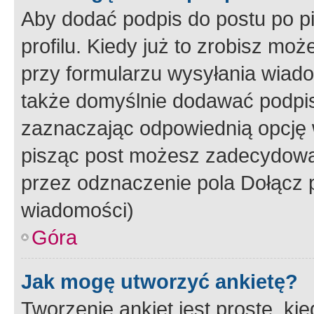
Aby dodać podpis do postu po 
profilu. Kiedy już to zrobisz m
przy formularzu wysyłania wiad
także domyślnie dodawać podpi
zaznaczając odpowiednią opcję 
pisząc post możesz zadecydowa
przez odznaczenie pola Dołącz 
wiadomości)
Góra
Jak mogę utworzyć ankietę?
Tworzenie ankiet jest proste, ki