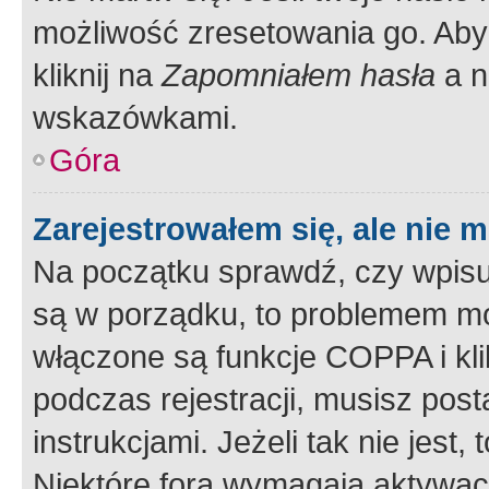
możliwość zresetowania go. Aby 
kliknij na
Zapomniałem hasła
a n
wskazówkami.
Góra
Zarejestrowałem się, ale nie 
Na początku sprawdź, czy wpisuj
są w porządku, to problemem mo
włączone są funkcje COPPA i kl
podczas rejestracji, musisz pos
instrukcjami. Jeżeli tak nie jes
Niektóre fora wymagają aktywac