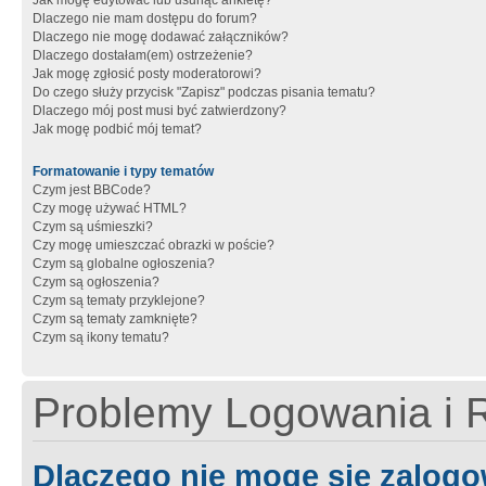
Jak mogę edytować lub usunąć ankietę?
Dlaczego nie mam dostępu do forum?
Dlaczego nie mogę dodawać załączników?
Dlaczego dostałam(em) ostrzeżenie?
Jak mogę zgłosić posty moderatorowi?
Do czego służy przycisk "Zapisz" podczas pisania tematu?
Dlaczego mój post musi być zatwierdzony?
Jak mogę podbić mój temat?
Formatowanie i typy tematów
Czym jest BBCode?
Czy mogę używać HTML?
Czym są uśmieszki?
Czy mogę umieszczać obrazki w poście?
Czym są globalne ogłoszenia?
Czym są ogłoszenia?
Czym są tematy przyklejone?
Czym są tematy zamknięte?
Czym są ikony tematu?
Problemy Logowania i R
Dlaczego nie mogę się zalog