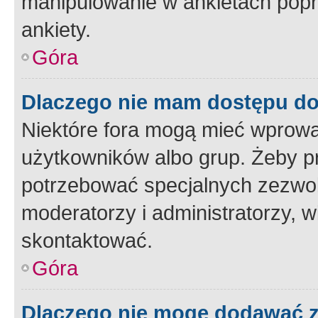
manipulowanie w ankietach popr
ankiety.
Góra
Dlaczego nie mam dostępu d
Niektóre fora mogą mieć wprowa
użytkowników albo grup. Żeby pr
potrzebować specjalnych zezwole
moderatorzy i administratorzy, w
skontaktować.
Góra
Dlaczego nie mogę dodawać 