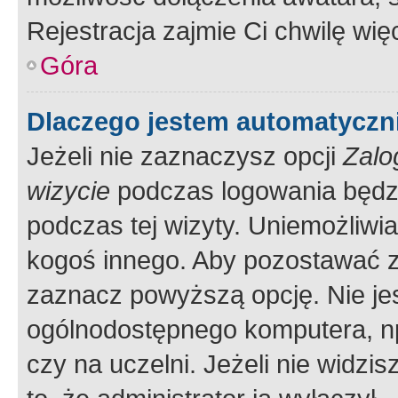
Rejestracja zajmie Ci chwilę wi
Góra
Dlaczego jestem automatycz
Jeżeli nie zaznaczysz opcji
Zalo
wizycie
podczas logowania będzi
podczas tej wizyty. Uniemożliwi
kogoś innego. Aby pozostawać 
zaznacz powyższą opcję. Nie jes
ogólnodostępnego komputera, np.
czy na uczelni. Jeżeli nie widzi