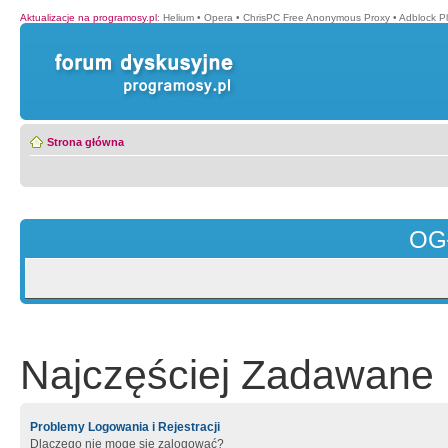
Aktualizacje na programosy.pl
:
Helium
•
Opera
•
ChrisPC Free Anonymous Proxy
•
Adblock P
Strona główna
OG
Najczęściej Zadawane 
Problemy Logowania i Rejestracji
Dlaczego nie mogę się zalogować?