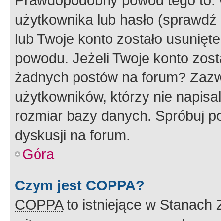
Prawdopodobny powód tego to:
użytkownika lub hasło (sprawdź e
lub Twoje konto zostało usunięte
powodu. Jeżeli Twoje konto zost
żadnych postów na forum? Zazw
użytkowników, którzy nie napisa
rozmiar bazy danych. Spróbuj po
dyskusji na forum.
Góra
Czym jest COPPA?
COPPA
to istniejące w Stanach