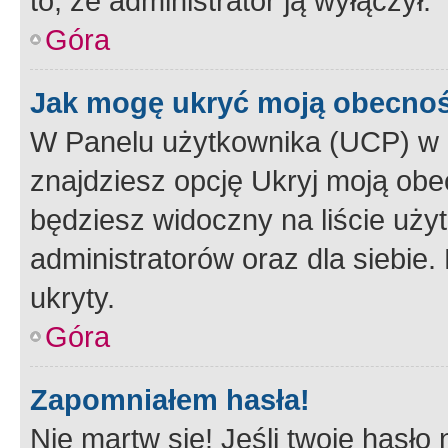
to, że administrator ją wyłączył.
Góra
Jak mogę ukryć moją obecno
W Panelu użytkownika (UCP) w 
znajdziesz opcję Ukryj moją obe
będziesz widoczny na liście użyt
administratorów oraz dla siebie.
ukryty.
Góra
Zapomniałem hasła!
Nie martw się! Jeśli twoje hasło