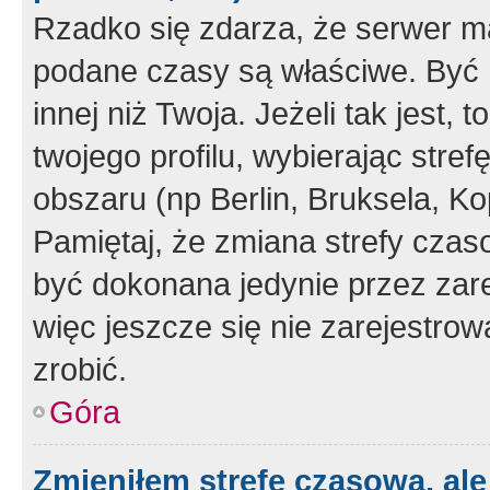
Rzadko się zdarza, że serwer m
podane czasy są właściwe. Być 
innej niż Twoja. Jeżeli tak jest,
twojego profilu, wybierając str
obszaru (np Berlin, Bruksela, Ko
Pamiętaj, że zmiana strefy czas
być dokonana jedynie przez zar
więc jeszcze się nie zarejestrow
zrobić.
Góra
Zmieniłem strefę czasową, ale