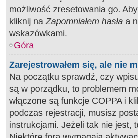
możliwość zresetowania go. Aby 
kliknij na
Zapomniałem hasła
a n
wskazówkami.
Góra
Zarejestrowałem się, ale nie 
Na początku sprawdź, czy wpisuj
są w porządku, to problemem mo
włączone są funkcje COPPA i kl
podczas rejestracji, musisz pos
instrukcjami. Jeżeli tak nie jes
Niektóre fora wymagają aktywac