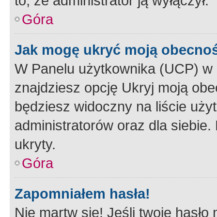
to, że administrator ją wyłączył.
Góra
Jak mogę ukryć moją obecno
W Panelu użytkownika (UCP) w 
znajdziesz opcję Ukryj moją obe
będziesz widoczny na liście użyt
administratorów oraz dla siebie.
ukryty.
Góra
Zapomniałem hasła!
Nie martw się! Jeśli twoje hasło