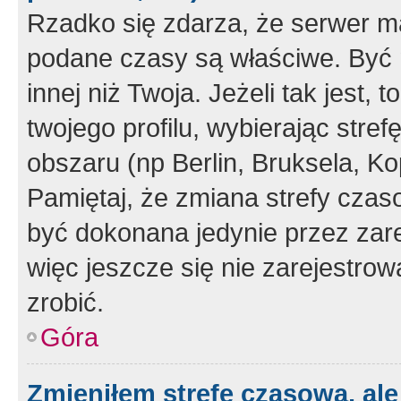
Rzadko się zdarza, że serwer m
podane czasy są właściwe. Być 
innej niż Twoja. Jeżeli tak jest,
twojego profilu, wybierając str
obszaru (np Berlin, Bruksela, Ko
Pamiętaj, że zmiana strefy czas
być dokonana jedynie przez zar
więc jeszcze się nie zarejestrow
zrobić.
Góra
Zmieniłem strefę czasową, ale