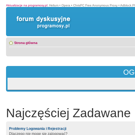
Aktualizacje na programosy.pl
:
Helium
•
Opera
•
ChrisPC Free Anonymous Proxy
•
Adblock P
Strona główna
OG
Najczęściej Zadawane 
Problemy Logowania i Rejestracji
Dlaczego nie mogę się zalogować?