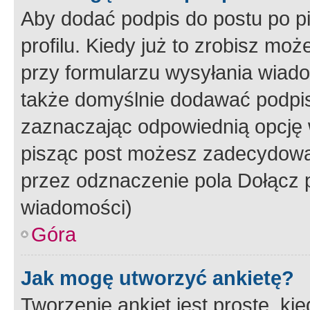
Aby dodać podpis do postu po 
profilu. Kiedy już to zrobisz m
przy formularzu wysyłania wiad
także domyślnie dodawać podpi
zaznaczając odpowiednią opcję 
pisząc post możesz zadecydowa
przez odznaczenie pola Dołącz 
wiadomości)
Góra
Jak mogę utworzyć ankietę?
Tworzenie ankiet jest proste, ki