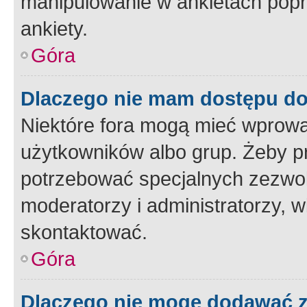
manipulowanie w ankietach popr
ankiety.
Góra
Dlaczego nie mam dostępu d
Niektóre fora mogą mieć wprowa
użytkowników albo grup. Żeby pr
potrzebować specjalnych zezwole
moderatorzy i administratorzy, w
skontaktować.
Góra
Dlaczego nie mogę dodawać 