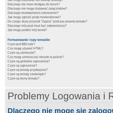
Jak mogę edytować lub usunąć ankietę?
Dlaczego nie mam dostępu do forum?
Dlaczego nie mogę dodawać załączników?
Dlaczego dostałam(em) ostrzeżenie?
Jak mogę zgłosić posty moderatorowi?
Do czego służy przycisk "Zapisz" podczas pisania tematu?
Dlaczego mój post musi być zatwierdzony?
Jak mogę podbić mój temat?
Formatowanie i typy tematów
Czym jest BBCode?
Czy mogę używać HTML?
Czym są uśmieszki?
Czy mogę umieszczać obrazki w poście?
Czym są globalne ogłoszenia?
Czym są ogłoszenia?
Czym są tematy przyklejone?
Czym są tematy zamknięte?
Czym są ikony tematu?
Problemy Logowania i R
Dlaczego nie mogę się zalog