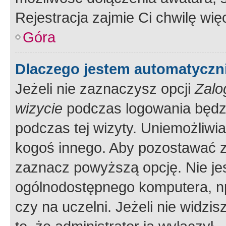
Rejestracja zajmie Ci chwilę wi
Góra
Dlaczego jestem automatycz
Jeżeli nie zaznaczysz opcji
Zalo
wizycie
podczas logowania będzi
podczas tej wizyty. Uniemożliwi
kogoś innego. Aby pozostawać 
zaznacz powyższą opcję. Nie jes
ogólnodostępnego komputera, np.
czy na uczelni. Jeżeli nie widzi