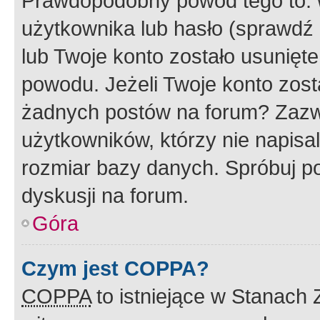
Prawdopodobny powód tego to:
użytkownika lub hasło (sprawdź e
lub Twoje konto zostało usunięte
powodu. Jeżeli Twoje konto zost
żadnych postów na forum? Zazw
użytkowników, którzy nie napisa
rozmiar bazy danych. Spróbuj po
dyskusji na forum.
Góra
Czym jest COPPA?
COPPA
to istniejące w Stanach