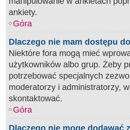
manipulowanie w ankietach popr
ankiety.
Góra
Dlaczego nie mam dostępu d
Niektóre fora mogą mieć wprowa
użytkowników albo grup. Żeby pr
potrzebować specjalnych zezwole
moderatorzy i administratorzy, w
skontaktować.
Góra
Dlaczego nie mogę dodawać 