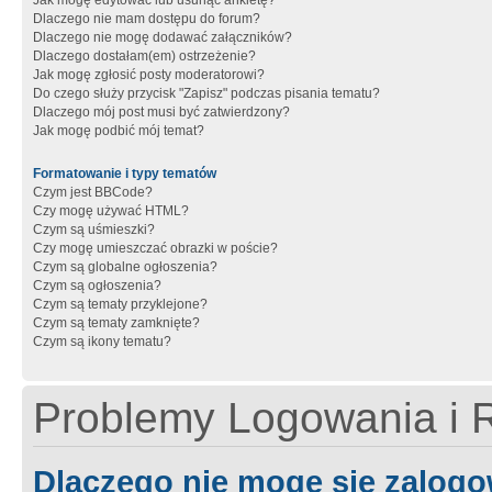
Jak mogę edytować lub usunąć ankietę?
Dlaczego nie mam dostępu do forum?
Dlaczego nie mogę dodawać załączników?
Dlaczego dostałam(em) ostrzeżenie?
Jak mogę zgłosić posty moderatorowi?
Do czego służy przycisk "Zapisz" podczas pisania tematu?
Dlaczego mój post musi być zatwierdzony?
Jak mogę podbić mój temat?
Formatowanie i typy tematów
Czym jest BBCode?
Czy mogę używać HTML?
Czym są uśmieszki?
Czy mogę umieszczać obrazki w poście?
Czym są globalne ogłoszenia?
Czym są ogłoszenia?
Czym są tematy przyklejone?
Czym są tematy zamknięte?
Czym są ikony tematu?
Problemy Logowania i R
Dlaczego nie mogę się zalog