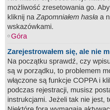
możliwość zresetowania go. Aby 
kliknij na
Zapomniałem hasła
a n
wskazówkami.
Góra
Zarejestrowałem się, ale nie 
Na początku sprawdź, czy wpisuj
są w porządku, to problemem mo
włączone są funkcje COPPA i kl
podczas rejestracji, musisz pos
instrukcjami. Jeżeli tak nie jes
Niektóre fora wymagają aktywac