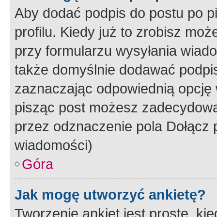
Aby dodać podpis do postu po 
profilu. Kiedy już to zrobisz m
przy formularzu wysyłania wiad
także domyślnie dodawać podpi
zaznaczając odpowiednią opcję 
pisząc post możesz zadecydowa
przez odznaczenie pola Dołącz 
wiadomości)
Góra
Jak mogę utworzyć ankietę?
Tworzenie ankiet jest proste, ki