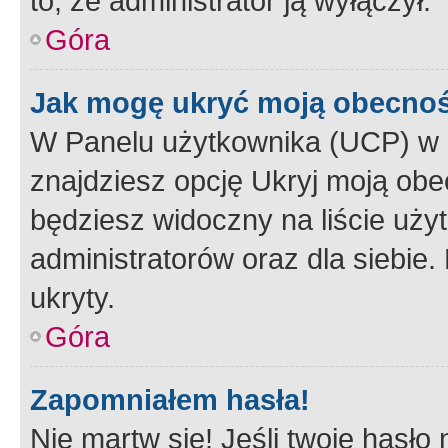
to, że administrator ją wyłączył.
Góra
Jak mogę ukryć moją obecno
W Panelu użytkownika (UCP) w 
znajdziesz opcję Ukryj moją obe
będziesz widoczny na liście użyt
administratorów oraz dla siebie.
ukryty.
Góra
Zapomniałem hasła!
Nie martw się! Jeśli twoje hasło