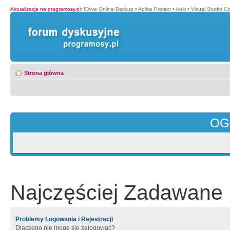
Aktualizacje na programosy.pl
:
IDrive Online Backup
•
Adlice Protect
•
Anki
•
Visual Studio C
Strona główna
OG
Najczęściej Zadawane 
Problemy Logowania i Rejestracji
Dlaczego nie mogę się zalogować?