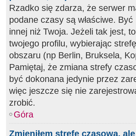
Rzadko się zdarza, że serwer m
podane czasy są właściwe. Być 
innej niż Twoja. Jeżeli tak jest,
twojego profilu, wybierając str
obszaru (np Berlin, Bruksela, Ko
Pamiętaj, że zmiana strefy czas
być dokonana jedynie przez zar
więc jeszcze się nie zarejestrow
zrobić.
Góra
Zmieniłem strefę czasową, ale