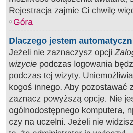
Rejestracja zajmie Ci chwilę wi
Góra
Dlaczego jestem automatycz
Jeżeli nie zaznaczysz opcji
Zalo
wizycie
podczas logowania będzi
podczas tej wizyty. Uniemożliwi
kogoś innego. Aby pozostawać 
zaznacz powyższą opcję. Nie jes
ogólnodostępnego komputera, np.
czy na uczelni. Jeżeli nie widzi