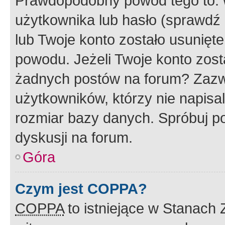
Prawdopodobny powód tego to:
użytkownika lub hasło (sprawdź e
lub Twoje konto zostało usunięte
powodu. Jeżeli Twoje konto zost
żadnych postów na forum? Zazw
użytkowników, którzy nie napisa
rozmiar bazy danych. Spróbuj po
dyskusji na forum.
Góra
Czym jest COPPA?
COPPA
to istniejące w Stanach