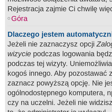
Rejestracja zajmie Ci chwilę wi
Góra
Dlaczego jestem automatycz
Jeżeli nie zaznaczysz opcji
Zalo
wizycie
podczas logowania będzi
podczas tej wizyty. Uniemożliwi
kogoś innego. Aby pozostawać 
zaznacz powyższą opcję. Nie jes
ogólnodostępnego komputera, np.
czy na uczelni. Jeżeli nie widzi