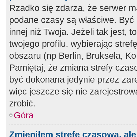
Rzadko się zdarza, że serwer m
podane czasy są właściwe. Być 
innej niż Twoja. Jeżeli tak jest,
twojego profilu, wybierając str
obszaru (np Berlin, Bruksela, Ko
Pamiętaj, że zmiana strefy czas
być dokonana jedynie przez zar
więc jeszcze się nie zarejestrow
zrobić.
Góra
Zmieniłem strefę czasową, ale