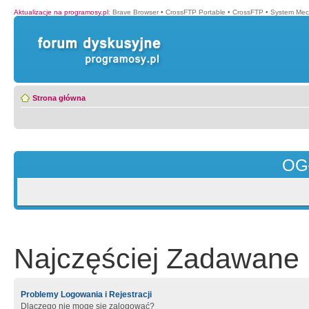
Aktualizacje na programosy.pl
:
Brave Browser
•
CrossFTP Portable
•
CrossFTP
•
System Mec
Strona główna
OG
Najczęściej Zadawane 
Problemy Logowania i Rejestracji
Dlaczego nie mogę się zalogować?