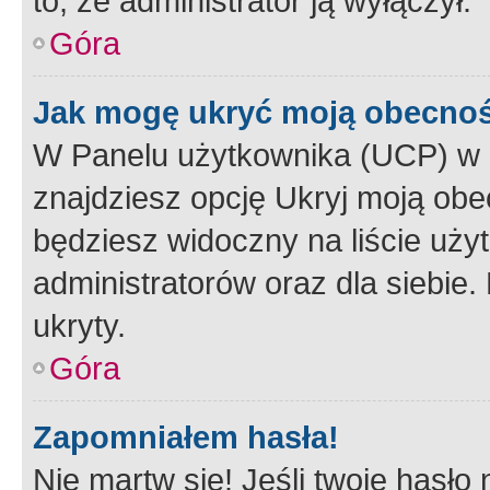
to, że administrator ją wyłączył.
Góra
Jak mogę ukryć moją obecno
W Panelu użytkownika (UCP) w 
znajdziesz opcję Ukryj moją obe
będziesz widoczny na liście użyt
administratorów oraz dla siebie.
ukryty.
Góra
Zapomniałem hasła!
Nie martw się! Jeśli twoje hasło