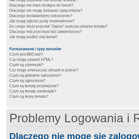
Jak mogę edytować lub usunąć ankietę?
Dlaczego nie mam dostępu do forum?
Dlaczego nie mogę dodawać załączników?
Dlaczego dostałam(em) ostrzeżenie?
Jak mogę zgłosić posty moderatorowi?
Do czego służy przycisk "Zapisz" podczas pisania tematu?
Dlaczego mój post musi być zatwierdzony?
Jak mogę podbić mój temat?
Formatowanie i typy tematów
Czym jest BBCode?
Czy mogę używać HTML?
Czym są uśmieszki?
Czy mogę umieszczać obrazki w poście?
Czym są globalne ogłoszenia?
Czym są ogłoszenia?
Czym są tematy przyklejone?
Czym są tematy zamknięte?
Czym są ikony tematu?
Problemy Logowania i R
Dlaczego nie mogę się zalog