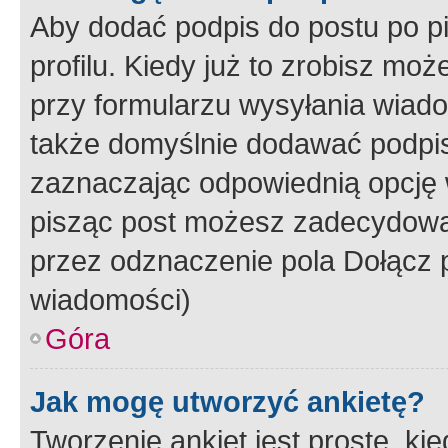
Aby dodać podpis do postu po 
profilu. Kiedy już to zrobisz m
przy formularzu wysyłania wiad
także domyślnie dodawać podpi
zaznaczając odpowiednią opcję 
pisząc post możesz zadecydowa
przez odznaczenie pola Dołącz 
wiadomości)
Góra
Jak mogę utworzyć ankietę?
Tworzenie ankiet jest proste, ki