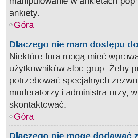
manipulowanie w ankietach popr
ankiety.
Góra
Dlaczego nie mam dostępu d
Niektóre fora mogą mieć wprowa
użytkowników albo grup. Żeby pr
potrzebować specjalnych zezwole
moderatorzy i administratorzy, w
skontaktować.
Góra
Dlaczego nie mogę dodawać 