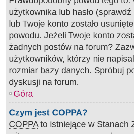
Prawdopodobny powód tego to:
użytkownika lub hasło (sprawdź e
lub Twoje konto zostało usunięte
powodu. Jeżeli Twoje konto zost
żadnych postów na forum? Zazw
użytkowników, którzy nie napisa
rozmiar bazy danych. Spróbuj po
dyskusji na forum.
Góra
Czym jest COPPA?
COPPA
to istniejące w Stanach