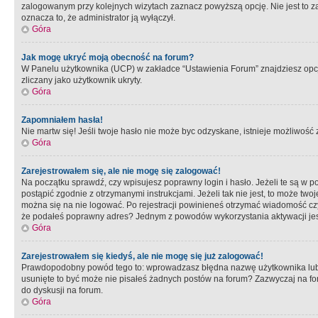
zalogowanym przy kolejnych wizytach zaznacz powyższą opcję. Nie jest to zal
oznacza to, że administrator ją wyłączył.
Góra
Jak mogę ukryć moją obecność na forum?
W Panelu użytkownika (UCP) w zakładce “Ustawienia Forum” znajdziesz opcję 
zliczany jako użytkownik ukryty.
Góra
Zapomniałem hasła!
Nie martw się! Jeśli twoje hasło nie może byc odzyskane, istnieje możliwość z
Góra
Zarejestrowałem się, ale nie mogę się zalogować!
Na początku sprawdź, czy wpisujesz poprawny login i hasło. Jeżeli te są w 
postąpić zgodnie z otrzymanymi instrukcjami. Jeżeli tak nie jest, to może 
można się na nie logować. Po rejestracji powinieneś otrzymać wiadomość czy 
że podałeś poprawny adres? Jednym z powodów wykorzystania aktywacji je
Góra
Zarejestrowałem się kiedyś, ale nie mogę się już zalogować!
Prawdopodobny powód tego to: wprowadzasz błędna nazwę użytkownika lub hasł
usunięte to być może nie pisałeś żadnych postów na forum? Zazwyczaj na fo
do dyskusji na forum.
Góra