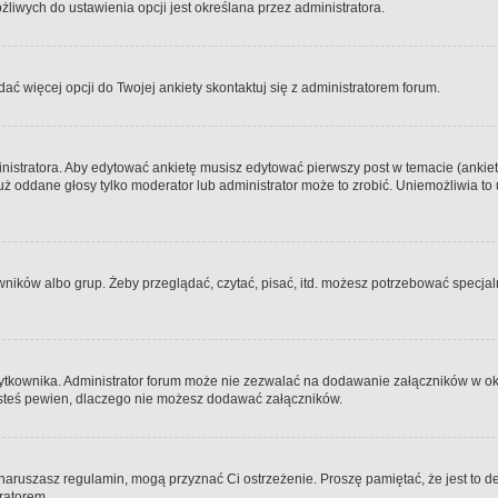
iwych do ustawienia opcji jest określana przez administratora.
dać więcej opcji do Twojej ankiety skontaktuj się z administratorem forum.
nistratora. Aby edytować ankietę musisz edytować pierwszy post w temacie (ankieta
y już oddane głosy tylko moderator lub administrator może to zrobić. Uniemożliwia
ków albo grup. Żeby przeglądać, czytać, pisać, itd. możesz potrzebować specjalny
ytkownika. Administrator forum może nie zezwalać na dodawanie załączników w o
 jesteś pewien, dlaczego nie możesz dodawać załączników.
e naruszasz regulamin, mogą przyznać Ci ostrzeżenie. Proszę pamiętać, że jest to d
tratorem.