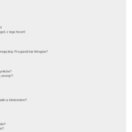
!
i!
goś z tego forum!
jej listy Przyjaciół lub Wrogów?
wyników?
 stronę!?
adki a śledzeniem?
iki?
ki?