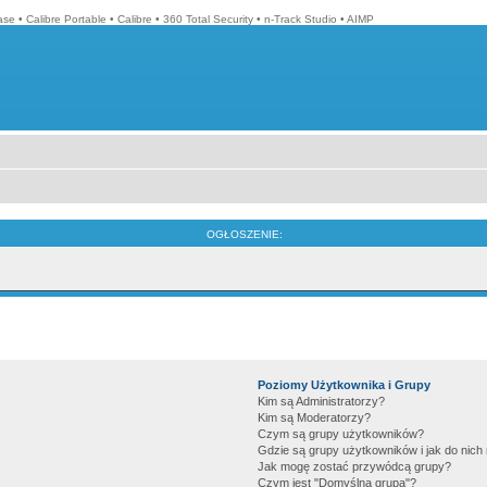
ase
•
Calibre Portable
•
Calibre
•
360 Total Security
•
n-Track Studio
•
AIMP
OGŁOSZENIE:
Poziomy Użytkownika i Grupy
Kim są Administratorzy?
Kim są Moderatorzy?
Czym są grupy użytkowników?
Gdzie są grupy użytkowników i jak do nic
Jak mogę zostać przywódcą grupy?
Czym jest "Domyślna grupa"?