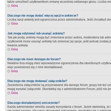
także umożliwić użytkownikom zmianę wcześniej oddanego głosu. Liczba możl
Góra
Dlaczego nie mogę dodać więcej opcji w ankiecie?
Liczba opcji ankiety jest ograniczona przez administratora. Jeśli chciałbyś do
Góra
Jak mogę edytować lub usunąć ankietę?
Tak jak posty, ankiety mogą być zmieniane przez autora, moderatora lub admi
użytkownik może usunąć ankietę lub zmieniać jej opcje, jeśli jednak został
trwania ankiety.
Góra
Dlaczego nie mam dostępu do forum?
Niektóre fora mogą mieć wprowadzone ograniczenia dla określonych użytkowni
więc powinieneś się z nimi skontaktować.
Góra
Dlaczego nie mogę dodawać załączników?
Zezwolenia załączników są przyznawane dla danego forum, grupy lub też uż
mogą wysyłać załączniki. Skontaktuj się z administratorem Forum, jeśli nie
Góra
Dlaczego dostałam(em) ostrzeżenie?
Każdy administrator określa zasady korzystania z forum. Jeżeli stwierdzą, ż
nie jesteś pewien, dlaczego otrzymałeś ostrzeżenie, skontaktuj sie z adminis