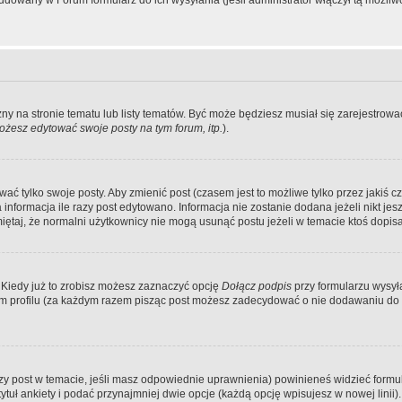
dowany w Forum formularz do ich wysyłania (jeśli administrator włączył tą możliw
zny na stronie tematu lub listy tematów. Być może będziesz musiał się zarejestr
żesz edytować swoje posty na tym forum, itp.
).
 tylko swoje posty. Aby zmienić post (czasem jest to możliwe tylko przez jakiś cz
informacja ile razy post edytowano. Informacja nie zostanie dodana jeżeli nikt je
iętaj, że normalni użytkownicy nie mogą usunąć postu jeżeli w temacie ktoś dopisał
 Kiedy już to zrobisz możesz zaznaczyć opcję
Dołącz podpis
przy formularzu wysy
m profilu (za każdym razem pisząc post możesz zadecydować o nie dodawaniu do 
wszy post w temacie, jeśli masz odpowiednie uprawnienia) powinieneś widzieć formu
uł ankiety i podać przynajmniej dwie opcje (każdą opcję wpisujesz w nowej linii).