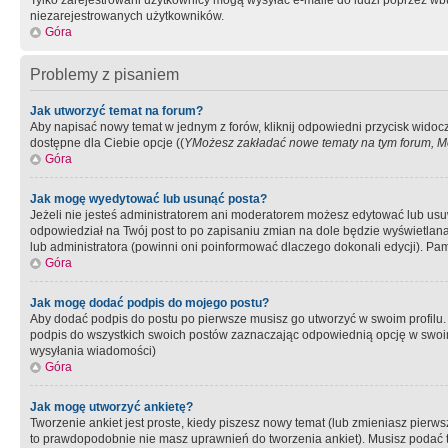
Tylko zarejestrowani użytkownicy mogą wysyłać e-maile do ludzi poprzez wbu
niezarejestrowanych użytkowników.
Góra
Problemy z pisaniem
Jak utworzyć temat na forum?
Aby napisać nowy temat w jednym z forów, kliknij odpowiedni przycisk widoc
dostępne dla Ciebie opcje ((
YMożesz zakładać nowe tematy na tym forum, Mo
Góra
Jak mogę wyedytować lub usunąć posta?
Jeżeli nie jesteś administratorem ani moderatorem możesz edytować lub usuwać
odpowiedział na Twój post to po zapisaniu zmian na dole będzie wyświetlana 
lub administratora (powinni oni poinformować dlaczego dokonali edycji). Pam
Góra
Jak mogę dodać podpis do mojego postu?
Aby dodać podpis do postu po pierwsze musisz go utworzyć w swoim profilu.
podpis do wszystkich swoich postów zaznaczając odpowiednią opcję w swoi
wysyłania wiadomości)
Góra
Jak mogę utworzyć ankietę?
Tworzenie ankiet jest proste, kiedy piszesz nowy temat (lub zmieniasz pier
to prawdopodobnie nie masz uprawnień do tworzenia ankiet). Musisz podać tyt