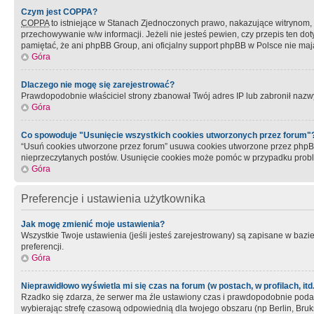
Czym jest COPPA?
COPPA
to istniejące w Stanach Zjednoczonych prawo, nakazujące witrynom
przechowywanie w/w informacji. Jeżeli nie jesteś pewien, czy przepis ten dot
pamiętać, że ani phpBB Group, ani oficjalny support phpBB w Polsce nie mają
Góra
Dlaczego nie mogę się zarejestrować?
Prawdopodobnie właściciel strony zbanował Twój adres IP lub zabronił nazwy 
Góra
Co spowoduje "Usunięcie wszystkich cookies utworzonych przez forum"
“Usuń cookies utworzone przez forum” usuwa cookies utworzone przez phpBB3
nieprzeczytanych postów. Usunięcie cookies może pomóc w przypadku pro
Góra
Preferencje i ustawienia użytkownika
Jak mogę zmienić moje ustawienia?
Wszystkie Twoje ustawienia (jeśli jesteś zarejestrowany) są zapisane w bazie 
preferencji.
Góra
Nieprawidłowo wyświetla mi się czas na forum (w postach, w profilach, itd.
Rzadko się zdarza, że serwer ma źle ustawiony czas i prawdopodobnie podane 
wybierając strefę czasową odpowiednią dla twojego obszaru (np Berlin, Bruk