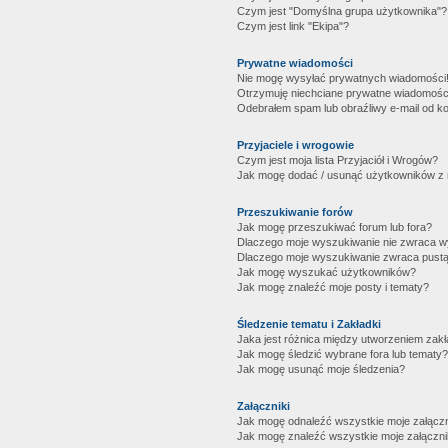
Czym jest "Domyślna grupa użytkownika"?
Czym jest link "Ekipa"?
Prywatne wiadomości
Nie mogę wysyłać prywatnych wiadomości
Otrzymuję niechciane prywatne wiadomośc
Odebrałem spam lub obraźliwy e-mail od ko
Przyjaciele i wrogowie
Czym jest moja lista Przyjaciół i Wrogów?
Jak mogę dodać / usunąć użytkowników z mo
Przeszukiwanie forów
Jak mogę przeszukiwać forum lub fora?
Dlaczego moje wyszukiwanie nie zwraca 
Dlaczego moje wyszukiwanie zwraca pustą
Jak mogę wyszukać użytkowników?
Jak mogę znaleźć moje posty i tematy?
Śledzenie tematu i Zakładki
Jaka jest różnica między utworzeniem zakł
Jak mogę śledzić wybrane fora lub tematy?
Jak mogę usunąć moje śledzenia?
Załączniki
Jak mogę odnaleźć wszystkie moje załączn
Jak mogę znaleźć wszystkie moje załączni