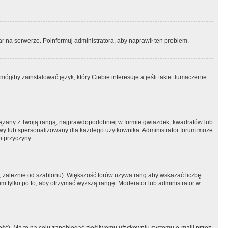
r na serwerze. Poinformuj administratora, aby naprawił ten problem.
ógłby zainstalować język, który Ciebie interesuje a jeśli takie tłumaczenie
iązany z Twoją rangą, najprawdopodobniej w formie gwiazdek, kwadratów lub
atowy lub spersonalizowany dla każdego użytkownika. Administrator forum może
o przyczyny.
, zależnie od szablonu). Większość forów używa rang aby wskazać liczbę
um tylko po to, aby otrzymać wyższą rangę. Moderator lub administrator w