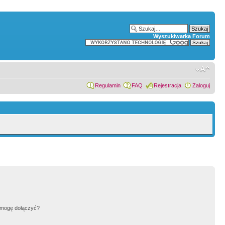
Wyszukiwarka Forum
Regulamin
FAQ
Rejestracja
Zaloguj
h mogę dołączyć?