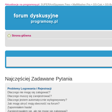
Aktualizacje na programosy.pl
:
SUPERAntiSpyware Free
•
MailWasher Pro
•
GS-Calc
•
GS-B
Strona główna
Najczęściej Zadawane Pytania
Problemy Logowania i Rejestracji
Dlaczego nie mogę się zalogować?
Dlaczego muszę się zarejestrować?
Dlaczego jestem automatycznie wylogowywany?
Jak mogę ukryć moją obecność na forum?
Zapomniałem hasła!
Zarejestrowałem się, ale nie mogę się zalogować!