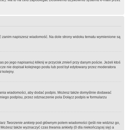
ość). Ma to na celu zapobiegać złośliwemu użytkowniu systemu e-maili przez
ować zanim napiszesz wiadomość. Na dole strony widoku tematu wymienione są
as po jego napisaniu) kliknij w przycisk
zmień
przy danym poście. Jeżeli ktoś
szcze nie dopisał kolejnego postu lub post był edytowany przez moderatora
 kolejny.
łania wiadomości, aby dodać podpis. Możesz także domyślnie dodawać
niego podpisu, przez odznaczenie pola Dołącz podpis w formularzu
larz
Tworzenie ankiety
pod głównym polem wiadomości (jeśli nie widzisz go,
 Możesz także wyznaczyć czas trwania ankiety (0 dla niekończącej się) a