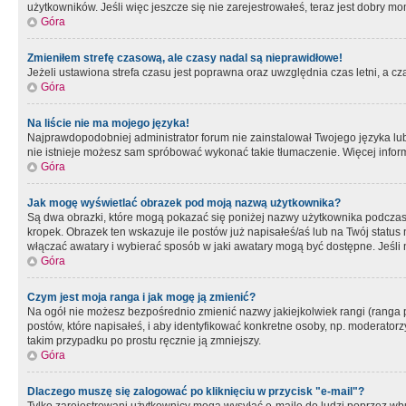
użytkowników. Jeśli więc jeszcze się nie zarejestrowałeś, teraz jest dobry mo
Góra
Zmieniłem strefę czasową, ale czasy nadal są nieprawidłowe!
Jeżeli ustawiona strefa czasu jest poprawna oraz uwzględnia czas letni, a c
Góra
Na liście nie ma mojego języka!
Najprawdopodobniej administrator forum nie zainstalował Twojego języka lub n
nie istnieje możesz sam spróbować wykonać takie tłumaczenie. Więcej inform
Góra
Jak mogę wyświetlać obrazek pod moją nazwą użytkownika?
Są dwa obrazki, które mogą pokazać się poniżej nazwy użytkownika podczas
kropek. Obrazek ten wskazuje ile postów już napisałeś/aś lub na Twój status
włączać awatary i wybierać sposób w jaki awatary mogą być dostępne. Jeśli n
Góra
Czym jest moja ranga i jak mogę ją zmienić?
Na ogół nie możesz bezpośrednio zmienić nazwy jakiejkolwiek rangi (ranga 
postów, które napisałeś, i aby identyfikować konkretne osoby, np. moderator
takim przypadku po prostu ręcznie ją zmniejszy.
Góra
Dlaczego muszę się zalogować po kliknięciu w przycisk "e-mail"?