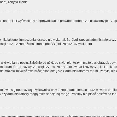
ment, żeby to zrobić.
zas nadal jest wyświetlany nieprawdłowo to prawdopodobnie źle ustawiony jest zega
ikt takiego tłumaczenia jeszcze nie wykonał. Spróbuj zapytać administratora czy m
acji możesz znaleźć na stronie phpBB (link znajdziesz w stopce).
 wyświetlania postu. Zależnie od użytego stylu, pierwszym może być obrazek pow
 na forum. Drugi, zazwyczaj większy, jest znany jako awatar i zazwyczaj jest unik
ie możesz używać awatarów, skontaktuj się z administratorami forum i zapytaj ich 
pojawia się pod nazwą użytkownika przy przeglądaniu tematu, oraz w twoim profilu
zy czy administratorzy mogą mieć specjalną rangę. Prosimy nie pisać postów na for