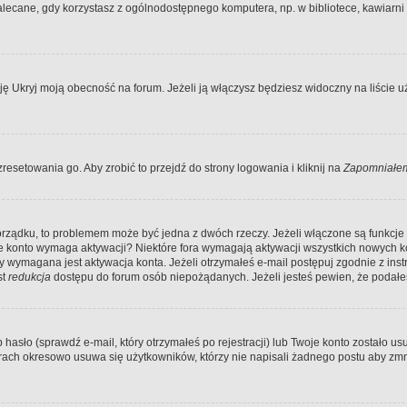
ecane, gdy korzystasz z ogólnodostępnego komputera, np. w bibliotece, kawiarni in
Ukryj moją obecność na forum. Jeżeli ją włączysz będziesz widoczny na liście uży
resetowania go. Aby zrobić to przejdź do strony logowania i kliknij na
Zapomniałem
porządku, to problemem może być jedna z dwóch rzeczy. Jeżeli włączone są funkcj
twoje konto wymaga aktywacji? Niektóre fora wymagają aktywacji wszystkich nowych 
wymagana jest aktywacja konta. Jeżeli otrzymałeś e-mail postępuj zgodnie z instruk
st
redukcja
dostępu do forum osób niepożądanych. Jeżeli jesteś pewien, że podałe
o (sprawdź e-mail, który otrzymałeś po rejestracji) lub Twoje konto zostało usun
rach okresowo usuwa się użytkowników, którzy nie napisali żadnego postu aby zmn