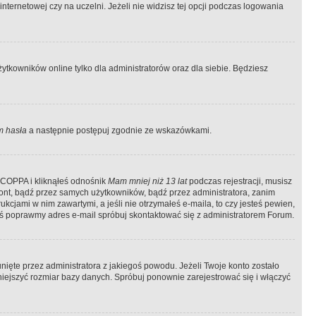
ternetowej czy na uczelni. Jeżeli nie widzisz tej opcji podczas logowania
tkowników online tylko dla administratorów oraz dla siebie. Będziesz
 hasła
a następnie postępuj zgodnie ze wskazówkami.
e COPPA i kliknąłeś odnośnik
Mam mniej niż 13 lat
podczas rejestracji, musisz
kont, bądź przez samych użytkowników, bądź przez administratora, zanim
cjami w nim zawartymi, a jeśli nie otrzymałeś e-maila, to czy jesteś pewien,
ś poprawmy adres e-mail spróbuj skontaktować się z administratorem Forum.
ięte przez administratora z jakiegoś powodu. Jeżeli Twoje konto zostało
iejszyć rozmiar bazy danych. Spróbuj ponownie zarejestrować się i włączyć