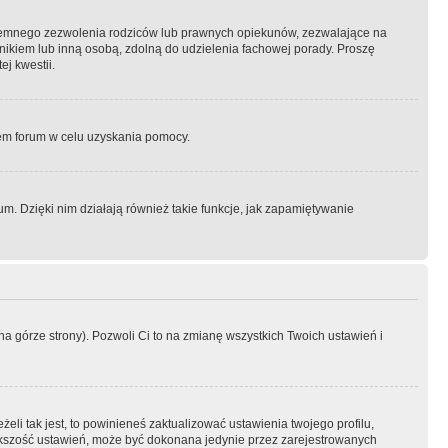
semnego zezwolenia rodziców lub prawnych opiekunów, zezwalające na
awnikiem lub inną osobą, zdolną do udzielenia fachowej porady. Proszę
j kwestii.
orem forum w celu uzyskania pomocy.
. Dzięki nim działają również takie funkcje, jak zapamiętywanie
a górze strony). Pozwoli Ci to na zmianę wszystkich Twoich ustawień i
li tak jest, to powinieneś zaktualizować ustawienia twojego profilu,
większość ustawień, może być dokonana jedynie przez zarejestrowanych