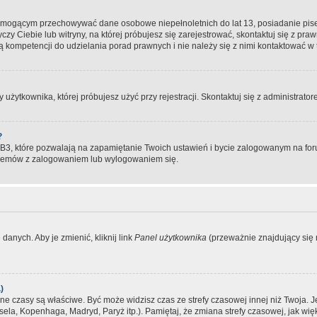
, mogącym przechowywać dane osobowe niepełnoletnich do lat 13, posiadanie pi
yczy Ciebie lub witryny, na której próbujesz się zarejestrować, skontaktuj się z pr
 kompetencji do udzielania porad prawnych i nie należy się z nimi kontaktować w te
użytkownika, której próbujesz użyć przy rejestracji. Skontaktuj się z administrat
?
, które pozwalają na zapamiętanie Twoich ustawień i bycie zalogowanym na forum
blemów z zalogowaniem lub wylogowaniem się.
danych. Aby je zmienić, kliknij link
Panel użytkownika
(przeważnie znajdujący się n
)
czasy są właściwe. Być może widzisz czas ze strefy czasowej innej niż Twoja. Jeże
sela, Kopenhaga, Madryd, Paryż itp.). Pamiętaj, że zmiana strefy czasowej, jak 