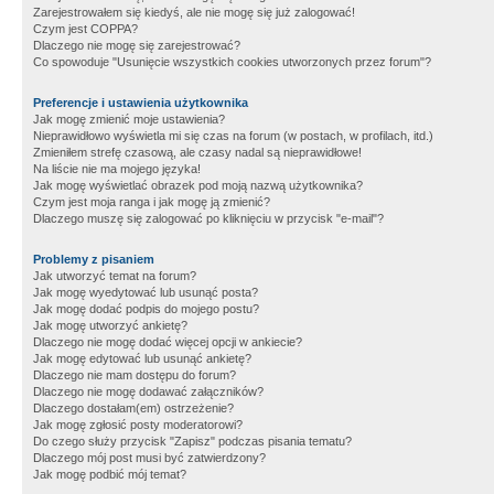
Zarejestrowałem się kiedyś, ale nie mogę się już zalogować!
Czym jest COPPA?
Dlaczego nie mogę się zarejestrować?
Co spowoduje "Usunięcie wszystkich cookies utworzonych przez forum"?
Preferencje i ustawienia użytkownika
Jak mogę zmienić moje ustawienia?
Nieprawidłowo wyświetla mi się czas na forum (w postach, w profilach, itd.)
Zmieniłem strefę czasową, ale czasy nadal są nieprawidłowe!
Na liście nie ma mojego języka!
Jak mogę wyświetlać obrazek pod moją nazwą użytkownika?
Czym jest moja ranga i jak mogę ją zmienić?
Dlaczego muszę się zalogować po kliknięciu w przycisk "e-mail"?
Problemy z pisaniem
Jak utworzyć temat na forum?
Jak mogę wyedytować lub usunąć posta?
Jak mogę dodać podpis do mojego postu?
Jak mogę utworzyć ankietę?
Dlaczego nie mogę dodać więcej opcji w ankiecie?
Jak mogę edytować lub usunąć ankietę?
Dlaczego nie mam dostępu do forum?
Dlaczego nie mogę dodawać załączników?
Dlaczego dostałam(em) ostrzeżenie?
Jak mogę zgłosić posty moderatorowi?
Do czego służy przycisk "Zapisz" podczas pisania tematu?
Dlaczego mój post musi być zatwierdzony?
Jak mogę podbić mój temat?