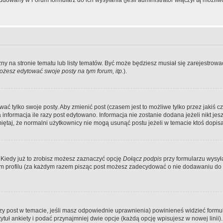
dowany w Forum formularz do ich wysyłania (jeśli administrator włączył tą możliw
zny na stronie tematu lub listy tematów. Być może będziesz musiał się zarejestr
żesz edytować swoje posty na tym forum, itp.
).
 tylko swoje posty. Aby zmienić post (czasem jest to możliwe tylko przez jakiś cz
informacja ile razy post edytowano. Informacja nie zostanie dodana jeżeli nikt je
iętaj, że normalni użytkownicy nie mogą usunąć postu jeżeli w temacie ktoś dopisał
 Kiedy już to zrobisz możesz zaznaczyć opcję
Dołącz podpis
przy formularzu wysy
m profilu (za każdym razem pisząc post możesz zadecydować o nie dodawaniu do 
wszy post w temacie, jeśli masz odpowiednie uprawnienia) powinieneś widzieć formu
uł ankiety i podać przynajmniej dwie opcje (każdą opcję wpisujesz w nowej linii).