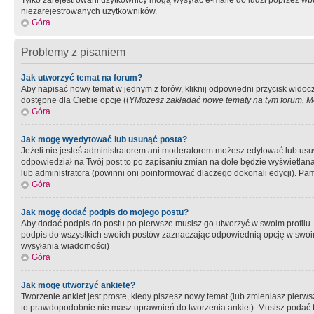
Tylko zarejestrowani użytkownicy mogą wysyłać e-maile do ludzi poprzez wbu
niezarejestrowanych użytkowników.
Góra
Problemy z pisaniem
Jak utworzyć temat na forum?
Aby napisać nowy temat w jednym z forów, kliknij odpowiedni przycisk widoc
dostępne dla Ciebie opcje ((
YMożesz zakładać nowe tematy na tym forum, Mo
Góra
Jak mogę wyedytować lub usunąć posta?
Jeżeli nie jesteś administratorem ani moderatorem możesz edytować lub usuwać
odpowiedział na Twój post to po zapisaniu zmian na dole będzie wyświetlana 
lub administratora (powinni oni poinformować dlaczego dokonali edycji). Pam
Góra
Jak mogę dodać podpis do mojego postu?
Aby dodać podpis do postu po pierwsze musisz go utworzyć w swoim profilu.
podpis do wszystkich swoich postów zaznaczając odpowiednią opcję w swoi
wysyłania wiadomości)
Góra
Jak mogę utworzyć ankietę?
Tworzenie ankiet jest proste, kiedy piszesz nowy temat (lub zmieniasz pier
to prawdopodobnie nie masz uprawnień do tworzenia ankiet). Musisz podać tyt