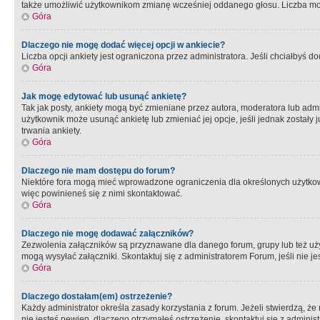
także umożliwić użytkownikom zmianę wcześniej oddanego głosu. Liczba możl
Góra
Dlaczego nie mogę dodać więcej opcji w ankiecie?
Liczba opcji ankiety jest ograniczona przez administratora. Jeśli chciałbyś do
Góra
Jak mogę edytować lub usunąć ankietę?
Tak jak posty, ankiety mogą być zmieniane przez autora, moderatora lub admi
użytkownik może usunąć ankietę lub zmieniać jej opcje, jeśli jednak został
trwania ankiety.
Góra
Dlaczego nie mam dostępu do forum?
Niektóre fora mogą mieć wprowadzone ograniczenia dla określonych użytkowni
więc powinieneś się z nimi skontaktować.
Góra
Dlaczego nie mogę dodawać załączników?
Zezwolenia załączników są przyznawane dla danego forum, grupy lub też uż
mogą wysyłać załączniki. Skontaktuj się z administratorem Forum, jeśli nie
Góra
Dlaczego dostałam(em) ostrzeżenie?
Każdy administrator określa zasady korzystania z forum. Jeżeli stwierdzą, ż
nie jesteś pewien, dlaczego otrzymałeś ostrzeżenie, skontaktuj sie z adminis