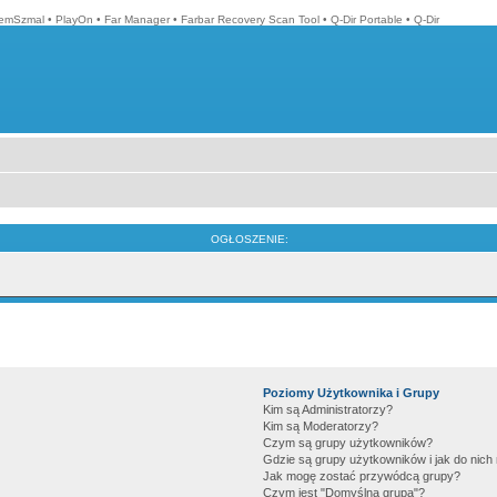
emSzmal
•
PlayOn
•
Far Manager
•
Farbar Recovery Scan Tool
•
Q-Dir Portable
•
Q-Dir
OGŁOSZENIE:
Poziomy Użytkownika i Grupy
Kim są Administratorzy?
Kim są Moderatorzy?
Czym są grupy użytkowników?
Gdzie są grupy użytkowników i jak do nic
Jak mogę zostać przywódcą grupy?
Czym jest "Domyślna grupa"?