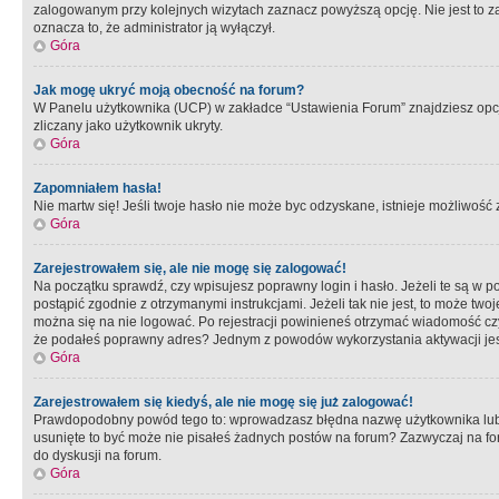
zalogowanym przy kolejnych wizytach zaznacz powyższą opcję. Nie jest to zal
oznacza to, że administrator ją wyłączył.
Góra
Jak mogę ukryć moją obecność na forum?
W Panelu użytkownika (UCP) w zakładce “Ustawienia Forum” znajdziesz opcję 
zliczany jako użytkownik ukryty.
Góra
Zapomniałem hasła!
Nie martw się! Jeśli twoje hasło nie może byc odzyskane, istnieje możliwość z
Góra
Zarejestrowałem się, ale nie mogę się zalogować!
Na początku sprawdź, czy wpisujesz poprawny login i hasło. Jeżeli te są w 
postąpić zgodnie z otrzymanymi instrukcjami. Jeżeli tak nie jest, to może 
można się na nie logować. Po rejestracji powinieneś otrzymać wiadomość czy 
że podałeś poprawny adres? Jednym z powodów wykorzystania aktywacji je
Góra
Zarejestrowałem się kiedyś, ale nie mogę się już zalogować!
Prawdopodobny powód tego to: wprowadzasz błędna nazwę użytkownika lub hasł
usunięte to być może nie pisałeś żadnych postów na forum? Zazwyczaj na fo
do dyskusji na forum.
Góra