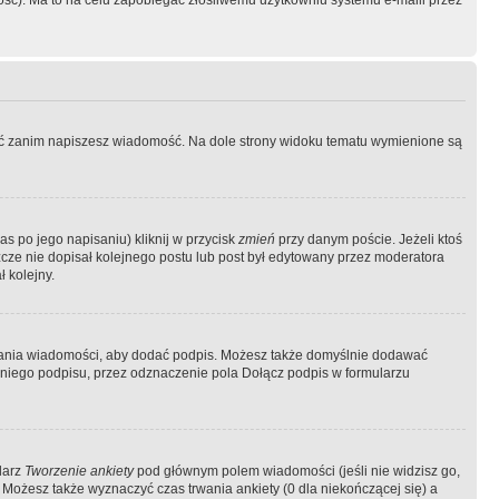
ość). Ma to na celu zapobiegać złośliwemu użytkowniu systemu e-maili przez
ować zanim napiszesz wiadomość. Na dole strony widoku tematu wymienione są
as po jego napisaniu) kliknij w przycisk
zmień
przy danym poście. Jeżeli ktoś
szcze nie dopisał kolejnego postu lub post był edytowany przez moderatora
 kolejny.
łania wiadomości, aby dodać podpis. Możesz także domyślnie dodawać
niego podpisu, przez odznaczenie pola Dołącz podpis w formularzu
larz
Tworzenie ankiety
pod głównym polem wiadomości (jeśli nie widzisz go,
 Możesz także wyznaczyć czas trwania ankiety (0 dla niekończącej się) a