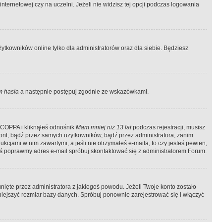
ternetowej czy na uczelni. Jeżeli nie widzisz tej opcji podczas logowania
tkowników online tylko dla administratorów oraz dla siebie. Będziesz
 hasła
a następnie postępuj zgodnie ze wskazówkami.
e COPPA i kliknąłeś odnośnik
Mam mniej niż 13 lat
podczas rejestracji, musisz
kont, bądź przez samych użytkowników, bądź przez administratora, zanim
cjami w nim zawartymi, a jeśli nie otrzymałeś e-maila, to czy jesteś pewien,
ś poprawmy adres e-mail spróbuj skontaktować się z administratorem Forum.
ięte przez administratora z jakiegoś powodu. Jeżeli Twoje konto zostało
iejszyć rozmiar bazy danych. Spróbuj ponownie zarejestrować się i włączyć