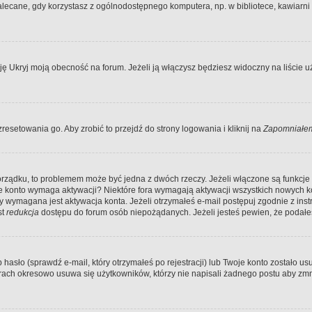
ecane, gdy korzystasz z ogólnodostępnego komputera, np. w bibliotece, kawiarni in
Ukryj moją obecność na forum. Jeżeli ją włączysz będziesz widoczny na liście uży
resetowania go. Aby zrobić to przejdź do strony logowania i kliknij na
Zapomniałem
porządku, to problemem może być jedna z dwóch rzeczy. Jeżeli włączone są funkcj
twoje konto wymaga aktywacji? Niektóre fora wymagają aktywacji wszystkich nowych 
wymagana jest aktywacja konta. Jeżeli otrzymałeś e-mail postępuj zgodnie z instruk
st
redukcja
dostępu do forum osób niepożądanych. Jeżeli jesteś pewien, że podałe
o (sprawdź e-mail, który otrzymałeś po rejestracji) lub Twoje konto zostało usun
rach okresowo usuwa się użytkowników, którzy nie napisali żadnego postu aby zmn