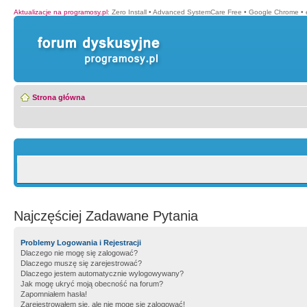
Aktualizacje na programosy.pl
:
Zero Install
•
Advanced SystemCare Free
•
Google Chrome
•
Strona główna
Najczęściej Zadawane Pytania
Problemy Logowania i Rejestracji
Dlaczego nie mogę się zalogować?
Dlaczego muszę się zarejestrować?
Dlaczego jestem automatycznie wylogowywany?
Jak mogę ukryć moją obecność na forum?
Zapomniałem hasła!
Zarejestrowałem się, ale nie mogę się zalogować!