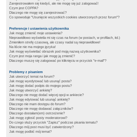
Zarejestrowałem się kiedyś, ale nie mogę się już zalogować!
Czym jest COPPA?
Dlaczego nie mogę się zarejestrować?
Co spowoduje "Usunięcie wszystkich cookies utworzonych przez forum"?
Preferencje i ustawienia użytkownika
Jak mogę zmienić moje ustawienia?
Nieprawidłowo wyświetla mi się czas na forum (w postach, w profilach, itd.)
Zmieniłem strefę czasową, ale czasy nadal są nieprawidłowe!
Na liście nie ma mojego języka!
Jak mogę wyświetlać obrazek pod moją nazwą użytkownika?
Czym jest moja ranga i jak mogę ją zmienić?
Dlaczego muszę się zalogować po kliknięciu w przycisk "e-mail"?
Problemy z pisaniem
Jak utworzyć temat na forum?
Jak mogę wyedytować lub usunąć posta?
Jak mogę dodać podpis do mojego postu?
Jak mogę utworzyć ankietę?
Dlaczego nie mogę dodać więcej opcji w ankiecie?
Jak mogę edytować lub usunąć ankietę?
Dlaczego nie mam dostępu do forum?
Dlaczego nie mogę dodawać załączników?
Dlaczego dostałam(em) ostrzeżenie?
Jak mogę zgłosić posty moderatorowi?
Do czego służy przycisk "Zapisz" podczas pisania tematu?
Dlaczego mój post musi być zatwierdzony?
Jak mogę podbić mój temat?