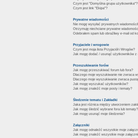
Czym jest "Domyślna grupa użytkownika"?
Czym jest link "Ekipa"?
Prywatne wiadomości
Nie mogę wysyłać prywatnych wiadomości
Otrzymuję niechciane prywatne wiadomośc
Odebrałem spam lub obraźliwy e-mail od ko
Przyjaciele i wrogowie
Czym jest moja lista Przyjaciół i Wrogów?
Jak mogę dodać / usunąć użytkowników z mo
Przeszukiwanie forów
Jak mogę przeszukiwać forum lub fora?
Dlaczego moje wyszukiwanie nie zwraca 
Dlaczego moje wyszukiwanie zwraca pustą
Jak mogę wyszukać użytkowników?
Jak mogę znaleźć moje posty i tematy?
Śledzenie tematu i Zakładki
Jaka jest różnica między utworzeniem zakł
Jak mogę śledzić wybrane fora lub tematy?
Jak mogę usunąć moje śledzenia?
Załączniki
Jak mogę odnaleźć wszystkie moje załączn
Jak mogę znaleźć wszystkie moje załączni