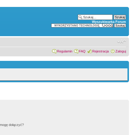
Wyszukiwarka Forum
Regulamin
FAQ
Rejestracja
Zaloguj
h mogę dołączyć?