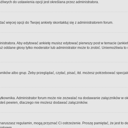
iwych do ustawienia opcji jest określana przez administratora.
dać więcej opcji do Twojej ankiety skontaktuj się z administratorem forum.
nistratora. Aby edytować ankietę musisz edytować pierwszy post w temacie (ankieta
y już oddane głosy tylko moderator lub administrator może to zrobić. Uniemożliwia
ków albo grup. Żeby przeglądać, czytać, pisać, itd. możesz potrzebować specjalny
ytkownika. Administrator forum może nie zezwalać na dodawanie załączników w o
 jesteś pewien, dlaczego nie możesz dodawać załączników.
e naruszasz regulamin, mogą przyznać Ci ostrzeżenie. Proszę pamiętać, że jest to d
tratorem.