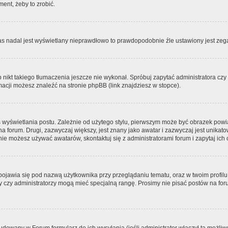
ment, żeby to zrobić.
zas nadal jest wyświetlany nieprawdłowo to prawdopodobnie źle ustawiony jest zega
ikt takiego tłumaczenia jeszcze nie wykonał. Spróbuj zapytać administratora czy m
acji możesz znaleźć na stronie phpBB (link znajdziesz w stopce).
 wyświetlania postu. Zależnie od użytego stylu, pierwszym może być obrazek pow
 na forum. Drugi, zazwyczaj większy, jest znany jako awatar i zazwyczaj jest unik
ie możesz używać awatarów, skontaktuj się z administratorami forum i zapytaj ich 
pojawia się pod nazwą użytkownika przy przeglądaniu tematu, oraz w twoim profilu
zy czy administratorzy mogą mieć specjalną rangę. Prosimy nie pisać postów na for