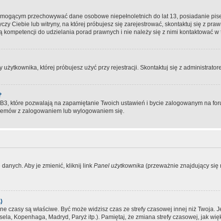
, mogącym przechowywać dane osobowe niepełnoletnich do lat 13, posiadanie pi
yczy Ciebie lub witryny, na której próbujesz się zarejestrować, skontaktuj się z pr
 kompetencji do udzielania porad prawnych i nie należy się z nimi kontaktować w te
użytkownika, której próbujesz użyć przy rejestracji. Skontaktuj się z administrat
?
, które pozwalają na zapamiętanie Twoich ustawień i bycie zalogowanym na forum
blemów z zalogowaniem lub wylogowaniem się.
danych. Aby je zmienić, kliknij link
Panel użytkownika
(przeważnie znajdujący się n
)
czasy są właściwe. Być może widzisz czas ze strefy czasowej innej niż Twoja. Jeże
sela, Kopenhaga, Madryd, Paryż itp.). Pamiętaj, że zmiana strefy czasowej, jak 