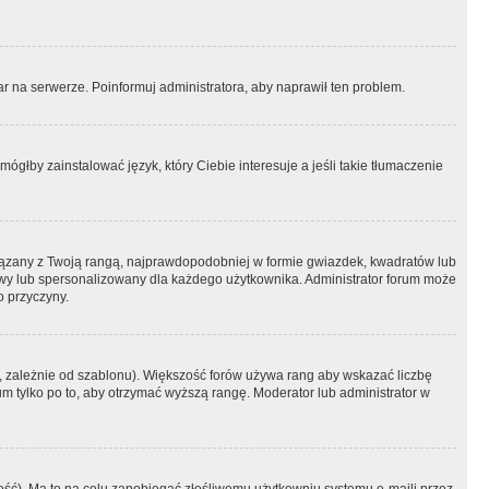
r na serwerze. Poinformuj administratora, aby naprawił ten problem.
ógłby zainstalować język, który Ciebie interesuje a jeśli takie tłumaczenie
iązany z Twoją rangą, najprawdopodobniej w formie gwiazdek, kwadratów lub
atowy lub spersonalizowany dla każdego użytkownika. Administrator forum może
o przyczyny.
, zależnie od szablonu). Większość forów używa rang aby wskazać liczbę
um tylko po to, aby otrzymać wyższą rangę. Moderator lub administrator w