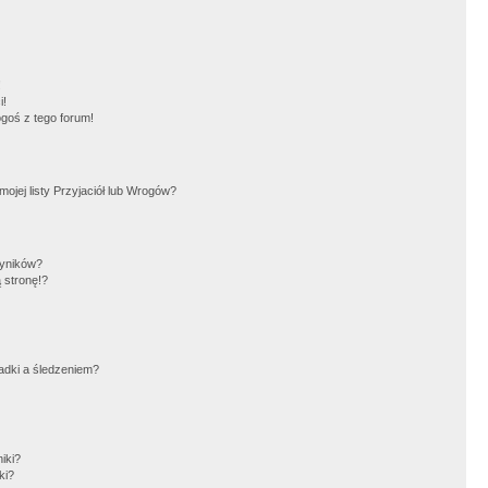
!
i!
goś z tego forum!
jej listy Przyjaciół lub Wrogów?
wyników?
 stronę!?
adki a śledzeniem?
iki?
ki?