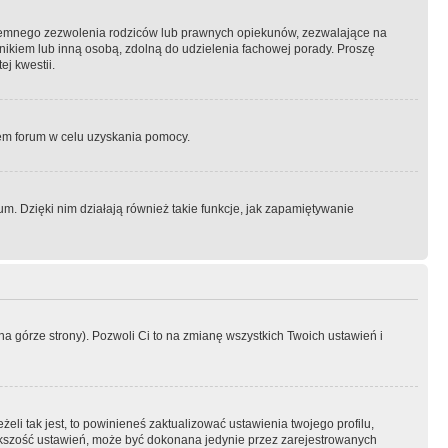
semnego zezwolenia rodziców lub prawnych opiekunów, zezwalające na
awnikiem lub inną osobą, zdolną do udzielenia fachowej porady. Proszę
j kwestii.
orem forum w celu uzyskania pomocy.
. Dzięki nim działają również takie funkcje, jak zapamiętywanie
a górze strony). Pozwoli Ci to na zmianę wszystkich Twoich ustawień i
li tak jest, to powinieneś zaktualizować ustawienia twojego profilu,
większość ustawień, może być dokonana jedynie przez zarejestrowanych