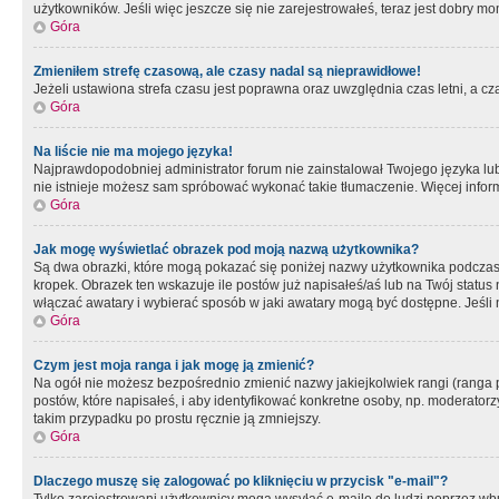
użytkowników. Jeśli więc jeszcze się nie zarejestrowałeś, teraz jest dobry mo
Góra
Zmieniłem strefę czasową, ale czasy nadal są nieprawidłowe!
Jeżeli ustawiona strefa czasu jest poprawna oraz uwzględnia czas letni, a c
Góra
Na liście nie ma mojego języka!
Najprawdopodobniej administrator forum nie zainstalował Twojego języka lub n
nie istnieje możesz sam spróbować wykonać takie tłumaczenie. Więcej inform
Góra
Jak mogę wyświetlać obrazek pod moją nazwą użytkownika?
Są dwa obrazki, które mogą pokazać się poniżej nazwy użytkownika podczas
kropek. Obrazek ten wskazuje ile postów już napisałeś/aś lub na Twój status
włączać awatary i wybierać sposób w jaki awatary mogą być dostępne. Jeśli n
Góra
Czym jest moja ranga i jak mogę ją zmienić?
Na ogół nie możesz bezpośrednio zmienić nazwy jakiejkolwiek rangi (ranga 
postów, które napisałeś, i aby identyfikować konkretne osoby, np. moderator
takim przypadku po prostu ręcznie ją zmniejszy.
Góra
Dlaczego muszę się zalogować po kliknięciu w przycisk "e-mail"?