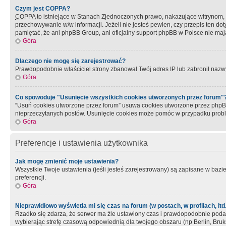
Czym jest COPPA?
COPPA
to istniejące w Stanach Zjednoczonych prawo, nakazujące witrynom
przechowywanie w/w informacji. Jeżeli nie jesteś pewien, czy przepis ten dot
pamiętać, że ani phpBB Group, ani oficjalny support phpBB w Polsce nie mają
Góra
Dlaczego nie mogę się zarejestrować?
Prawdopodobnie właściciel strony zbanował Twój adres IP lub zabronił nazwy 
Góra
Co spowoduje "Usunięcie wszystkich cookies utworzonych przez forum"
“Usuń cookies utworzone przez forum” usuwa cookies utworzone przez phpBB3
nieprzeczytanych postów. Usunięcie cookies może pomóc w przypadku pro
Góra
Preferencje i ustawienia użytkownika
Jak mogę zmienić moje ustawienia?
Wszystkie Twoje ustawienia (jeśli jesteś zarejestrowany) są zapisane w bazie 
preferencji.
Góra
Nieprawidłowo wyświetla mi się czas na forum (w postach, w profilach, itd.
Rzadko się zdarza, że serwer ma źle ustawiony czas i prawdopodobnie podane 
wybierając strefę czasową odpowiednią dla twojego obszaru (np Berlin, Bruk