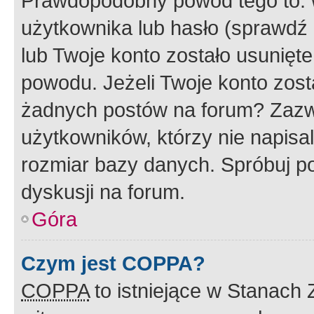
Prawdopodobny powód tego to:
użytkownika lub hasło (sprawdź e
lub Twoje konto zostało usunięte
powodu. Jeżeli Twoje konto zost
żadnych postów na forum? Zazw
użytkowników, którzy nie napisa
rozmiar bazy danych. Spróbuj po
dyskusji na forum.
Góra
Czym jest COPPA?
COPPA
to istniejące w Stanach