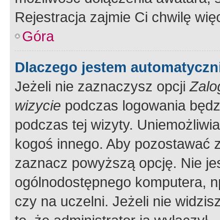
Rejestracja zajmie Ci chwilę wi
Góra
Dlaczego jestem automatycz
Jeżeli nie zaznaczysz opcji
Zalo
wizycie
podczas logowania będzi
podczas tej wizyty. Uniemożliwi
kogoś innego. Aby pozostawać 
zaznacz powyższą opcję. Nie jes
ogólnodostępnego komputera, np.
czy na uczelni. Jeżeli nie widzi