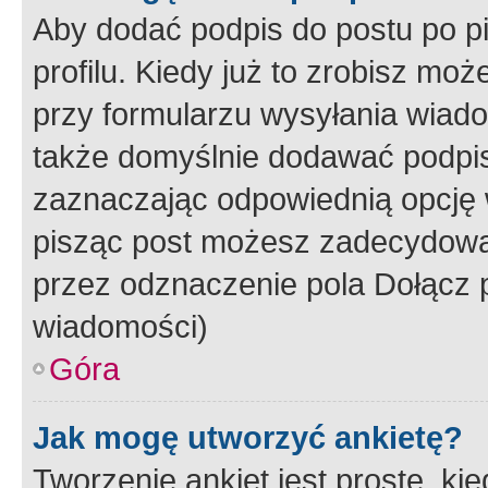
Aby dodać podpis do postu po 
profilu. Kiedy już to zrobisz m
przy formularzu wysyłania wiad
także domyślnie dodawać podpi
zaznaczając odpowiednią opcję 
pisząc post możesz zadecydowa
przez odznaczenie pola Dołącz 
wiadomości)
Góra
Jak mogę utworzyć ankietę?
Tworzenie ankiet jest proste, ki