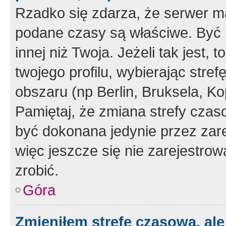
Rzadko się zdarza, że serwer m
podane czasy są właściwe. Być 
innej niż Twoja. Jeżeli tak jest,
twojego profilu, wybierając str
obszaru (np Berlin, Bruksela, Ko
Pamiętaj, że zmiana strefy czas
być dokonana jedynie przez zar
więc jeszcze się nie zarejestrow
zrobić.
Góra
Zmieniłem strefę czasową, ale