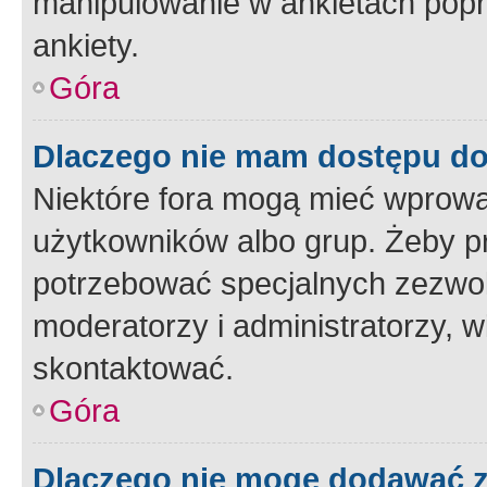
manipulowanie w ankietach popr
ankiety.
Góra
Dlaczego nie mam dostępu d
Niektóre fora mogą mieć wprowa
użytkowników albo grup. Żeby pr
potrzebować specjalnych zezwole
moderatorzy i administratorzy, w
skontaktować.
Góra
Dlaczego nie mogę dodawać 