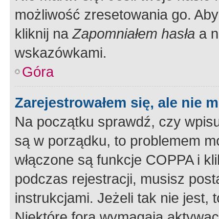
możliwość zresetowania go. Aby 
kliknij na
Zapomniałem hasła
a n
wskazówkami.
Góra
Zarejestrowałem się, ale nie 
Na początku sprawdź, czy wpisuj
są w porządku, to problemem mo
włączone są funkcje COPPA i kl
podczas rejestracji, musisz pos
instrukcjami. Jeżeli tak nie jes
Niektóre fora wymagają aktywac