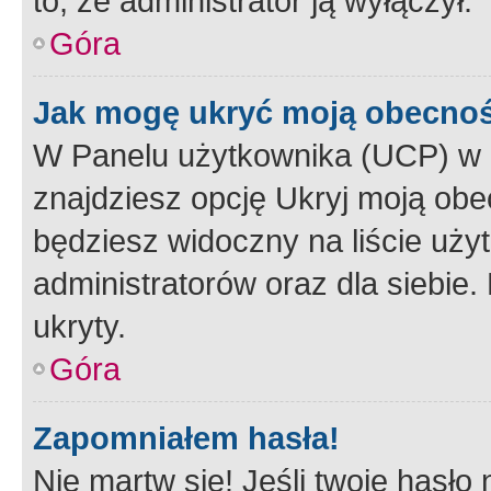
to, że administrator ją wyłączył.
Góra
Jak mogę ukryć moją obecno
W Panelu użytkownika (UCP) w 
znajdziesz opcję Ukryj moją obe
będziesz widoczny na liście użyt
administratorów oraz dla siebie.
ukryty.
Góra
Zapomniałem hasła!
Nie martw się! Jeśli twoje hasło