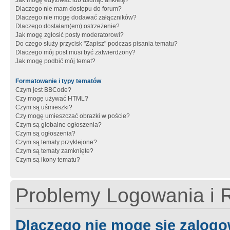
Jak mogę edytować lub usunąć ankietę?
Dlaczego nie mam dostępu do forum?
Dlaczego nie mogę dodawać załączników?
Dlaczego dostałam(em) ostrzeżenie?
Jak mogę zgłosić posty moderatorowi?
Do czego służy przycisk "Zapisz" podczas pisania tematu?
Dlaczego mój post musi być zatwierdzony?
Jak mogę podbić mój temat?
Formatowanie i typy tematów
Czym jest BBCode?
Czy mogę używać HTML?
Czym są uśmieszki?
Czy mogę umieszczać obrazki w poście?
Czym są globalne ogłoszenia?
Czym są ogłoszenia?
Czym są tematy przyklejone?
Czym są tematy zamknięte?
Czym są ikony tematu?
Problemy Logowania i R
Dlaczego nie mogę się zalog