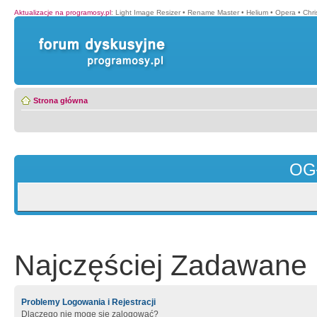
Aktualizacje na programosy.pl
:
Light Image Resizer
•
Rename Master
•
Helium
•
Opera
•
Chr
Strona główna
OG
Najczęściej Zadawane 
Problemy Logowania i Rejestracji
Dlaczego nie mogę się zalogować?