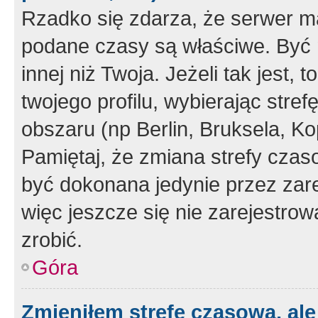
Rzadko się zdarza, że serwer m
podane czasy są właściwe. Być 
innej niż Twoja. Jeżeli tak jest,
twojego profilu, wybierając str
obszaru (np Berlin, Bruksela, Ko
Pamiętaj, że zmiana strefy czas
być dokonana jedynie przez zar
więc jeszcze się nie zarejestrow
zrobić.
Góra
Zmieniłem strefę czasową, ale