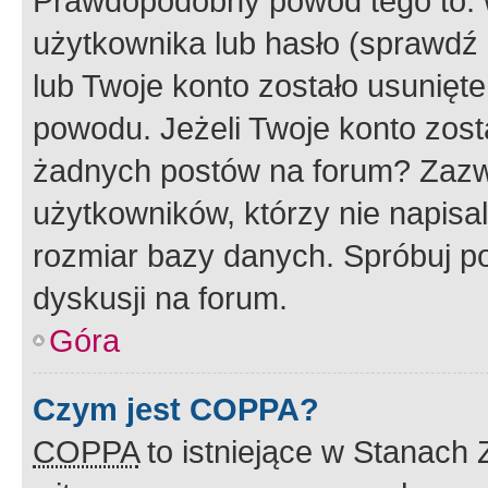
Prawdopodobny powód tego to:
użytkownika lub hasło (sprawdź e
lub Twoje konto zostało usunięte
powodu. Jeżeli Twoje konto zost
żadnych postów na forum? Zazw
użytkowników, którzy nie napisa
rozmiar bazy danych. Spróbuj po
dyskusji na forum.
Góra
Czym jest COPPA?
COPPA
to istniejące w Stanach