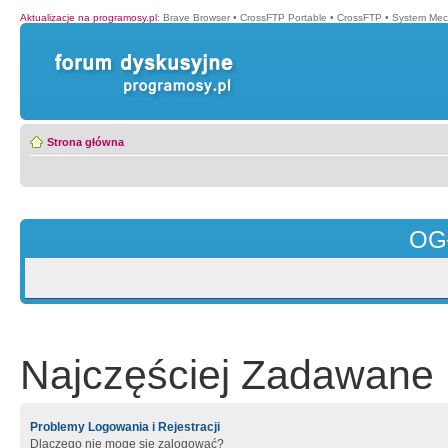
Aktualizacje na programosy.pl
:
Brave Browser
•
CrossFTP Portable
•
CrossFTP
•
System Mec
Strona główna
OG
Najczęściej Zadawane 
Problemy Logowania i Rejestracji
Dlaczego nie mogę się zalogować?