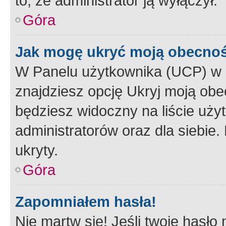
to, że administrator ją wyłączył.
Góra
Jak mogę ukryć moją obecno
W Panelu użytkownika (UCP) w 
znajdziesz opcję Ukryj moją obe
będziesz widoczny na liście użyt
administratorów oraz dla siebie.
ukryty.
Góra
Zapomniałem hasła!
Nie martw się! Jeśli twoje hasło