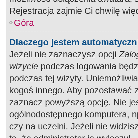
Rejestracja zajmie Ci chwilę wi
Góra
Dlaczego jestem automatycz
Jeżeli nie zaznaczysz opcji
Zalo
wizycie
podczas logowania będzi
podczas tej wizyty. Uniemożliwi
kogoś innego. Aby pozostawać 
zaznacz powyższą opcję. Nie jes
ogólnodostępnego komputera, np.
czy na uczelni. Jeżeli nie widzi