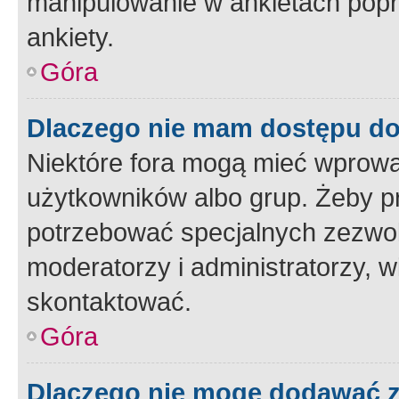
manipulowanie w ankietach popr
ankiety.
Góra
Dlaczego nie mam dostępu d
Niektóre fora mogą mieć wprowa
użytkowników albo grup. Żeby pr
potrzebować specjalnych zezwole
moderatorzy i administratorzy, w
skontaktować.
Góra
Dlaczego nie mogę dodawać 