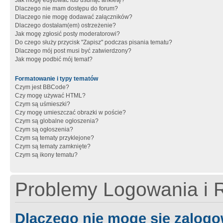
Jak mogę edytować lub usunąć ankietę?
Dlaczego nie mam dostępu do forum?
Dlaczego nie mogę dodawać załączników?
Dlaczego dostałam(em) ostrzeżenie?
Jak mogę zgłosić posty moderatorowi?
Do czego służy przycisk "Zapisz" podczas pisania tematu?
Dlaczego mój post musi być zatwierdzony?
Jak mogę podbić mój temat?
Formatowanie i typy tematów
Czym jest BBCode?
Czy mogę używać HTML?
Czym są uśmieszki?
Czy mogę umieszczać obrazki w poście?
Czym są globalne ogłoszenia?
Czym są ogłoszenia?
Czym są tematy przyklejone?
Czym są tematy zamknięte?
Czym są ikony tematu?
Problemy Logowania i R
Dlaczego nie mogę się zalog