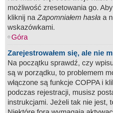
możliwość zresetowania go. Aby 
kliknij na
Zapomniałem hasła
a n
wskazówkami.
Góra
Zarejestrowałem się, ale nie 
Na początku sprawdź, czy wpisuj
są w porządku, to problemem mo
włączone są funkcje COPPA i kl
podczas rejestracji, musisz pos
instrukcjami. Jeżeli tak nie jes
Niektóre fora wymagają aktywac