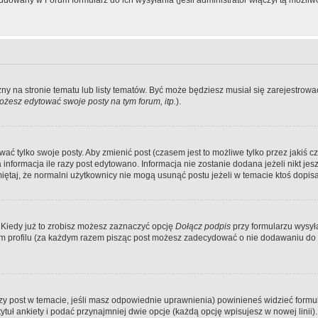
dowany w Forum formularz do ich wysyłania (jeśli administrator włączył tą możliw
zny na stronie tematu lub listy tematów. Być może będziesz musiał się zarejestr
żesz edytować swoje posty na tym forum, itp.
).
 tylko swoje posty. Aby zmienić post (czasem jest to możliwe tylko przez jakiś cz
informacja ile razy post edytowano. Informacja nie zostanie dodana jeżeli nikt je
iętaj, że normalni użytkownicy nie mogą usunąć postu jeżeli w temacie ktoś dopisał
 Kiedy już to zrobisz możesz zaznaczyć opcję
Dołącz podpis
przy formularzu wysy
m profilu (za każdym razem pisząc post możesz zadecydować o nie dodawaniu do 
wszy post w temacie, jeśli masz odpowiednie uprawnienia) powinieneś widzieć formu
uł ankiety i podać przynajmniej dwie opcje (każdą opcję wpisujesz w nowej linii).