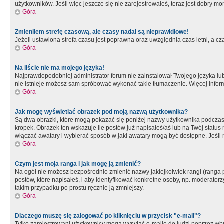
użytkowników. Jeśli więc jeszcze się nie zarejestrowałeś, teraz jest dobry mo
Góra
Zmieniłem strefę czasową, ale czasy nadal są nieprawidłowe!
Jeżeli ustawiona strefa czasu jest poprawna oraz uwzględnia czas letni, a c
Góra
Na liście nie ma mojego języka!
Najprawdopodobniej administrator forum nie zainstalował Twojego języka lub n
nie istnieje możesz sam spróbować wykonać takie tłumaczenie. Więcej inform
Góra
Jak mogę wyświetlać obrazek pod moją nazwą użytkownika?
Są dwa obrazki, które mogą pokazać się poniżej nazwy użytkownika podczas
kropek. Obrazek ten wskazuje ile postów już napisałeś/aś lub na Twój status
włączać awatary i wybierać sposób w jaki awatary mogą być dostępne. Jeśli n
Góra
Czym jest moja ranga i jak mogę ją zmienić?
Na ogół nie możesz bezpośrednio zmienić nazwy jakiejkolwiek rangi (ranga 
postów, które napisałeś, i aby identyfikować konkretne osoby, np. moderator
takim przypadku po prostu ręcznie ją zmniejszy.
Góra
Dlaczego muszę się zalogować po kliknięciu w przycisk "e-mail"?