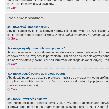
Tylko zarejestrowani użytkownicy mogą wysyłać e-maile do ludzi poprzez wbu
niezarejestrowanych użytkowników.
Góra
Problemy z pisaniem
Jak utworzyć temat na forum?
Aby napisać nowy temat w jednym z forów, kliknij odpowiedni przycisk widoc
dostępne dla Ciebie opcje ((
YMożesz zakładać nowe tematy na tym forum, Mo
Góra
Jak mogę wyedytować lub usunąć posta?
Jeżeli nie jesteś administratorem ani moderatorem możesz edytować lub usuwać
odpowiedział na Twój post to po zapisaniu zmian na dole będzie wyświetlana 
lub administratora (powinni oni poinformować dlaczego dokonali edycji). Pam
Góra
Jak mogę dodać podpis do mojego postu?
Aby dodać podpis do postu po pierwsze musisz go utworzyć w swoim profilu.
podpis do wszystkich swoich postów zaznaczając odpowiednią opcję w swoi
wysyłania wiadomości)
Góra
Jak mogę utworzyć ankietę?
Tworzenie ankiet jest proste, kiedy piszesz nowy temat (lub zmieniasz pier
to prawdopodobnie nie masz uprawnień do tworzenia ankiet). Musisz podać tyt