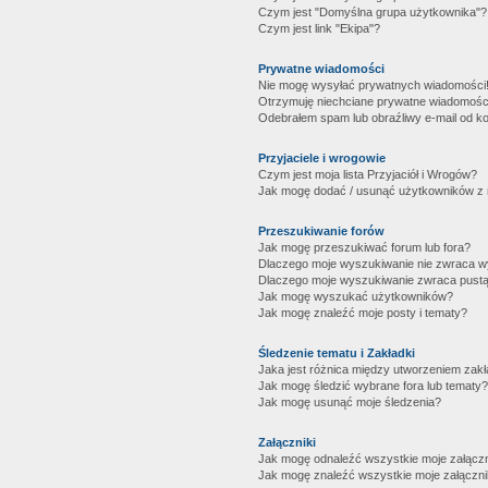
Czym jest "Domyślna grupa użytkownika"?
Czym jest link "Ekipa"?
Prywatne wiadomości
Nie mogę wysyłać prywatnych wiadomości
Otrzymuję niechciane prywatne wiadomośc
Odebrałem spam lub obraźliwy e-mail od ko
Przyjaciele i wrogowie
Czym jest moja lista Przyjaciół i Wrogów?
Jak mogę dodać / usunąć użytkowników z mo
Przeszukiwanie forów
Jak mogę przeszukiwać forum lub fora?
Dlaczego moje wyszukiwanie nie zwraca 
Dlaczego moje wyszukiwanie zwraca pustą
Jak mogę wyszukać użytkowników?
Jak mogę znaleźć moje posty i tematy?
Śledzenie tematu i Zakładki
Jaka jest różnica między utworzeniem zakł
Jak mogę śledzić wybrane fora lub tematy?
Jak mogę usunąć moje śledzenia?
Załączniki
Jak mogę odnaleźć wszystkie moje załączn
Jak mogę znaleźć wszystkie moje załączni