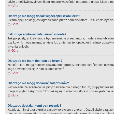
także umożliwić użytkownikom zmianę wcześniej oddanego głosu. Liczba możl
Góra
Dlaczego nie mogę dodać więcej opcji w ankiecie?
Liczba opcji ankiety jest ograniczona przez administratora. Jeśli chciałbyś do
Góra
Jak mogę edytować lub usunąć ankietę?
Tak jak posty, ankiety mogą być zmieniane przez autora, moderatora lub admi
użytkownik może usunąć ankietę lub zmieniać jej opcje, jeśli jednak został
trwania ankiety.
Góra
Dlaczego nie mam dostępu do forum?
Niektóre fora mogą mieć wprowadzone ograniczenia dla określonych użytkowni
więc powinieneś się z nimi skontaktować.
Góra
Dlaczego nie mogę dodawać załączników?
Zezwolenia załączników są przyznawane dla danego forum, grupy lub też uż
mogą wysyłać załączniki. Skontaktuj się z administratorem Forum, jeśli nie
Góra
Dlaczego dostałam(em) ostrzeżenie?
Każdy administrator określa zasady korzystania z forum. Jeżeli stwierdzą, ż
nie jesteś pewien, dlaczego otrzymałeś ostrzeżenie, skontaktuj sie z adminis