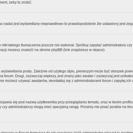
ment, żeby to zrobić.
zas nadal jest wyświetlany nieprawdłowo to prawdopodobnie źle ustawiony jest zega
ikt takiego tłumaczenia jeszcze nie wykonał. Spróbuj zapytać administratora czy m
acji możesz znaleźć na stronie phpBB (link znajdziesz w stopce).
 wyświetlania postu. Zależnie od użytego stylu, pierwszym może być obrazek pow
 na forum. Drugi, zazwyczaj większy, jest znany jako awatar i zazwyczaj jest unik
ie możesz używać awatarów, skontaktuj się z administratorami forum i zapytaj ich 
pojawia się pod nazwą użytkownika przy przeglądaniu tematu, oraz w twoim profilu
zy czy administratorzy mogą mieć specjalną rangę. Prosimy nie pisać postów na for