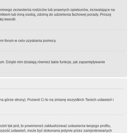
semnego zezwolenia rodziców lub prawnych opiekunów, zezwalające na
awnikiem lub inną osobą, zdolną do udzielenia fachowej porady. Proszę
j kwestii.
orem forum w celu uzyskania pomocy.
. Dzięki nim działają również takie funkcje, jak zapamiętywanie
a górze strony). Pozwoli Ci to na zmianę wszystkich Twoich ustawień i
li tak jest, to powinieneś zaktualizować ustawienia twojego profilu,
większość ustawień, może być dokonana jedynie przez zarejestrowanych