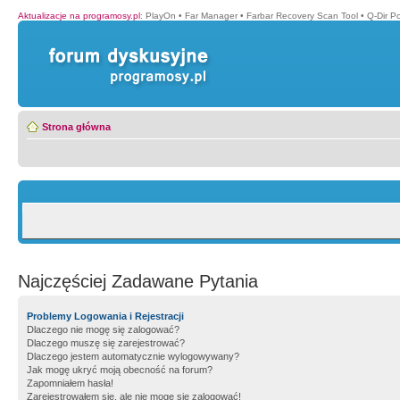
Aktualizacje na programosy.pl
:
PlayOn
•
Far Manager
•
Farbar Recovery Scan Tool
•
Q-Dir P
Strona główna
Najczęściej Zadawane Pytania
Problemy Logowania i Rejestracji
Dlaczego nie mogę się zalogować?
Dlaczego muszę się zarejestrować?
Dlaczego jestem automatycznie wylogowywany?
Jak mogę ukryć moją obecność na forum?
Zapomniałem hasła!
Zarejestrowałem się, ale nie mogę się zalogować!