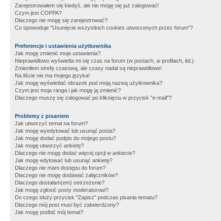
Zarejestrowałem się kiedyś, ale nie mogę się już zalogować!
Czym jest COPPA?
Dlaczego nie mogę się zarejestrować?
Co spowoduje "Usunięcie wszystkich cookies utworzonych przez forum"?
Preferencje i ustawienia użytkownika
Jak mogę zmienić moje ustawienia?
Nieprawidłowo wyświetla mi się czas na forum (w postach, w profilach, itd.)
Zmieniłem strefę czasową, ale czasy nadal są nieprawidłowe!
Na liście nie ma mojego języka!
Jak mogę wyświetlać obrazek pod moją nazwą użytkownika?
Czym jest moja ranga i jak mogę ją zmienić?
Dlaczego muszę się zalogować po kliknięciu w przycisk "e-mail"?
Problemy z pisaniem
Jak utworzyć temat na forum?
Jak mogę wyedytować lub usunąć posta?
Jak mogę dodać podpis do mojego postu?
Jak mogę utworzyć ankietę?
Dlaczego nie mogę dodać więcej opcji w ankiecie?
Jak mogę edytować lub usunąć ankietę?
Dlaczego nie mam dostępu do forum?
Dlaczego nie mogę dodawać załączników?
Dlaczego dostałam(em) ostrzeżenie?
Jak mogę zgłosić posty moderatorowi?
Do czego służy przycisk "Zapisz" podczas pisania tematu?
Dlaczego mój post musi być zatwierdzony?
Jak mogę podbić mój temat?