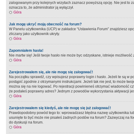
zalogowanym przy kolejnych wizytach zaznacz powyższą opcję. Nie jest to zal
oznacza to, że administrator ją wyłączył.
Góra
Jak mogę ukryć moją obecność na forum?
W Panelu użytkownika (UCP) w zakładce “Ustawienia Forum” znajdziesz opcję 
zliczany jako użytkownik ukryty.
Góra
Zapomniałem hasła!
Nie martw się! Jeśli twoje hasło nie może byc odzyskane, istnieje możliwość z
Góra
Zarejestrowałem się, ale nie mogę się zalogować!
Na początku sprawdź, czy wpisujesz poprawny login i hasło. Jeżeli te są w 
postąpić zgodnie z otrzymanymi instrukcjami. Jeżeli tak nie jest, to może 
można się na nie logować. Po rejestracji powinieneś otrzymać wiadomość czy 
że podałeś poprawny adres? Jednym z powodów wykorzystania aktywacji je
Góra
Zarejestrowałem się kiedyś, ale nie mogę się już zalogować!
Prawdopodobny powód tego to: wprowadzasz błędna nazwę użytkownika lub hasł
usunięte to być może nie pisałeś żadnych postów na forum? Zazwyczaj na fo
do dyskusji na forum.
Góra