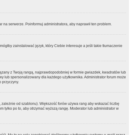
r na serwerze. Poinformuj administratora, aby naprawił ten problem.
ógłby zainstalować język, który Ciebie interesuje a jeśli takie tłumaczenie
iązany z Twoją rangą, najprawdopodobniej w formie gwiazdek, kwadratów lub
atowy lub spersonalizowany dla każdego użytkownika. Administrator forum może
o przyczyny.
, zależnie od szablonu). Większość forów używa rang aby wskazać liczbę
um tylko po to, aby otrzymać wyższą rangę. Moderator lub administrator w