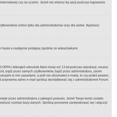
ternetowej czy na uczelni. Jeżeli nie widzisz tej opcji podczas logowania
tkowników online tylko dla administratorów oraz dla siebie. Będziesz
 hasła
a następnie postępuj zgodnie ze wskazówkami.
e COPPA i kliknąłeś odnośnik
Mam mniej niż 13 lat
podczas rejestracji, musisz
kont, bądź przez samych użytkowników, bądź przez administratora, zanim
cjami w nim zawartymi, a jeśli nie otrzymałeś e-maila, to czy jesteś pewien,
ś poprawmy adres e-mail spróbuj skontaktować się z administratorem Forum.
ięte przez administratora z jakiegoś powodu. Jeżeli Twoje konto zostało
iejszyć rozmiar bazy danych. Spróbuj ponownie zarejestrować się i włączyć