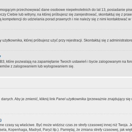
, mogącym przechowywać dane osobowe niepełnoletnich do lat 13, posiadanie pi
yczy Ciebie lub witryny, na której próbujesz się zarejestrować, skontaktuj się z pr
 kompetencji do udzielania porad prawnych i nie należy się z nimi kontaktować w te
użytkownika, której próbujesz użyć przy rejestracji. Skontaktuj się z administrat
?
, które pozwalają na zapamiętanie Twoich ustawień i bycie zalogowanym na forum
blemów z zalogowaniem lub wylogowaniem się.
danych. Aby je zmienić, kliknij link
Panel użytkownika
(przeważnie znajdujący się n
)
czasy są właściwe. Być może widzisz czas ze strefy czasowej innej niż Twoja. Jeże
sela, Kopenhaga, Madryd, Paryż itp.). Pamiętaj, że zmiana strefy czasowej, jak 