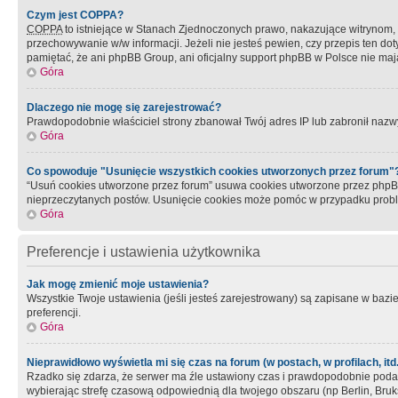
Czym jest COPPA?
COPPA
to istniejące w Stanach Zjednoczonych prawo, nakazujące witrynom
przechowywanie w/w informacji. Jeżeli nie jesteś pewien, czy przepis ten dot
pamiętać, że ani phpBB Group, ani oficjalny support phpBB w Polsce nie mają
Góra
Dlaczego nie mogę się zarejestrować?
Prawdopodobnie właściciel strony zbanował Twój adres IP lub zabronił nazwy 
Góra
Co spowoduje "Usunięcie wszystkich cookies utworzonych przez forum"
“Usuń cookies utworzone przez forum” usuwa cookies utworzone przez phpBB3
nieprzeczytanych postów. Usunięcie cookies może pomóc w przypadku pro
Góra
Preferencje i ustawienia użytkownika
Jak mogę zmienić moje ustawienia?
Wszystkie Twoje ustawienia (jeśli jesteś zarejestrowany) są zapisane w bazie 
preferencji.
Góra
Nieprawidłowo wyświetla mi się czas na forum (w postach, w profilach, itd.
Rzadko się zdarza, że serwer ma źle ustawiony czas i prawdopodobnie podane 
wybierając strefę czasową odpowiednią dla twojego obszaru (np Berlin, Bruk