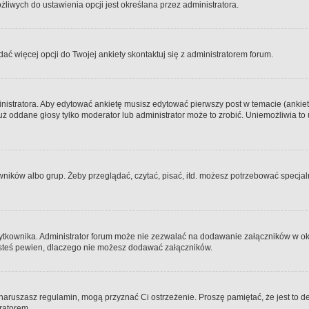
iwych do ustawienia opcji jest określana przez administratora.
dać więcej opcji do Twojej ankiety skontaktuj się z administratorem forum.
nistratora. Aby edytować ankietę musisz edytować pierwszy post w temacie (ankieta
y już oddane głosy tylko moderator lub administrator może to zrobić. Uniemożliwia
ków albo grup. Żeby przeglądać, czytać, pisać, itd. możesz potrzebować specjalny
ytkownika. Administrator forum może nie zezwalać na dodawanie załączników w o
 jesteś pewien, dlaczego nie możesz dodawać załączników.
e naruszasz regulamin, mogą przyznać Ci ostrzeżenie. Proszę pamiętać, że jest to d
tratorem.