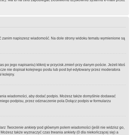
ość). Ma to na celu zapobiegać złośliwemu użytkowniu systemu e-maili przez
ować zanim napiszesz wiadomość. Na dole strony widoku tematu wymienione są
as po jego napisaniu) kliknij w przycisk
zmień
przy danym poście. Jeżeli ktoś
szcze nie dopisał kolejnego postu lub post był edytowany przez moderatora
 kolejny.
łania wiadomości, aby dodać podpis. Możesz także domyślnie dodawać
niego podpisu, przez odznaczenie pola Dołącz podpis w formularzu
larz
Tworzenie ankiety
pod głównym polem wiadomości (jeśli nie widzisz go,
 Możesz także wyznaczyć czas trwania ankiety (0 dla niekończącej się) a