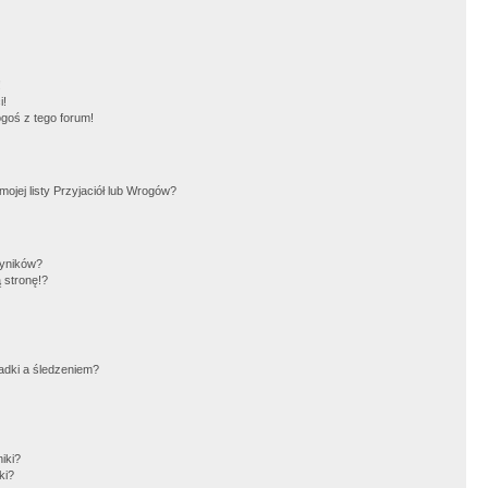
!
i!
goś z tego forum!
jej listy Przyjaciół lub Wrogów?
wyników?
 stronę!?
adki a śledzeniem?
iki?
ki?