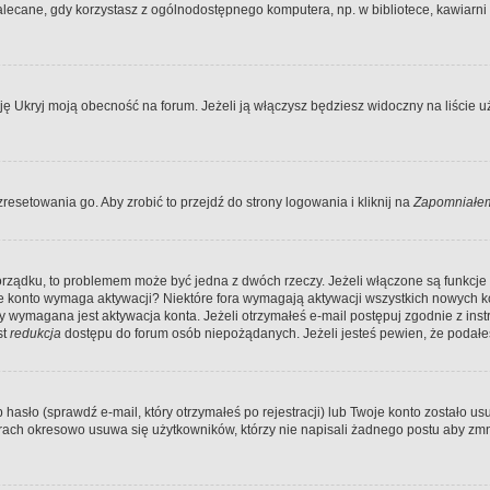
ecane, gdy korzystasz z ogólnodostępnego komputera, np. w bibliotece, kawiarni in
Ukryj moją obecność na forum. Jeżeli ją włączysz będziesz widoczny na liście uży
resetowania go. Aby zrobić to przejdź do strony logowania i kliknij na
Zapomniałem
porządku, to problemem może być jedna z dwóch rzeczy. Jeżeli włączone są funkcj
twoje konto wymaga aktywacji? Niektóre fora wymagają aktywacji wszystkich nowych 
wymagana jest aktywacja konta. Jeżeli otrzymałeś e-mail postępuj zgodnie z instruk
st
redukcja
dostępu do forum osób niepożądanych. Jeżeli jesteś pewien, że podałe
o (sprawdź e-mail, który otrzymałeś po rejestracji) lub Twoje konto zostało usun
rach okresowo usuwa się użytkowników, którzy nie napisali żadnego postu aby zmn