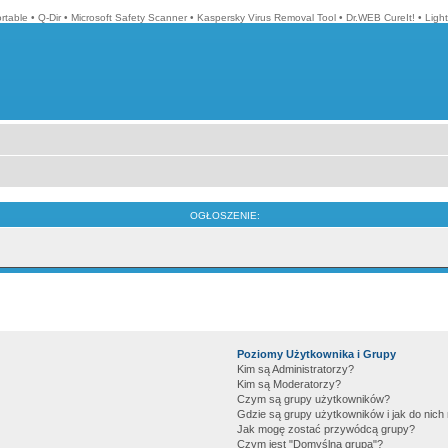
ortable
•
Q-Dir
•
Microsoft Safety Scanner
•
Kaspersky Virus Removal Tool
•
Dr.WEB CureIt!
•
Ligh
OGŁOSZENIE:
Poziomy Użytkownika i Grupy
Kim są Administratorzy?
Kim są Moderatorzy?
Czym są grupy użytkowników?
Gdzie są grupy użytkowników i jak do nic
Jak mogę zostać przywódcą grupy?
Czym jest "Domyślna grupa"?