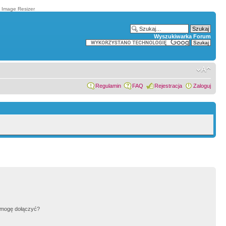
t Image Resizer
Wyszukiwarka Forum
Regulamin
FAQ
Rejestracja
Zaloguj
h mogę dołączyć?