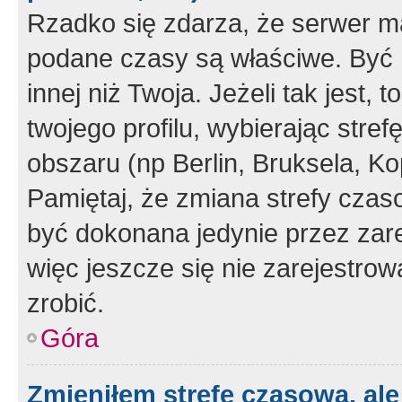
Rzadko się zdarza, że serwer m
podane czasy są właściwe. Być 
innej niż Twoja. Jeżeli tak jest,
twojego profilu, wybierając str
obszaru (np Berlin, Bruksela, Ko
Pamiętaj, że zmiana strefy czas
być dokonana jedynie przez zar
więc jeszcze się nie zarejestrow
zrobić.
Góra
Zmieniłem strefę czasową, ale