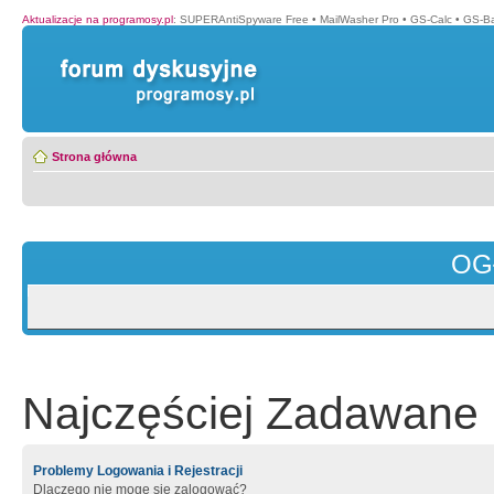
Aktualizacje na programosy.pl
:
SUPERAntiSpyware Free
•
MailWasher Pro
•
GS-Calc
•
GS-B
Strona główna
OG
Najczęściej Zadawane 
Problemy Logowania i Rejestracji
Dlaczego nie mogę się zalogować?