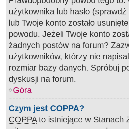
Prawdopodobny powód tego to:
użytkownika lub hasło (sprawdź e
lub Twoje konto zostało usunięte
powodu. Jeżeli Twoje konto zost
żadnych postów na forum? Zazw
użytkowników, którzy nie napisa
rozmiar bazy danych. Spróbuj po
dyskusji na forum.
Góra
Czym jest COPPA?
COPPA
to istniejące w Stanach