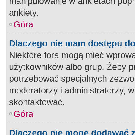
manipulowanie w ankietach popr
ankiety.
Góra
Dlaczego nie mam dostępu d
Niektóre fora mogą mieć wprowa
użytkowników albo grup. Żeby pr
potrzebować specjalnych zezwole
moderatorzy i administratorzy, w
skontaktować.
Góra
Dlaczego nie mogę dodawać 