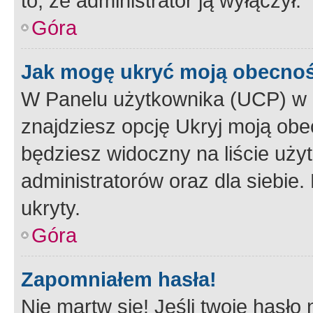
to, że administrator ją wyłączył.
Góra
Jak mogę ukryć moją obecno
W Panelu użytkownika (UCP) w 
znajdziesz opcję Ukryj moją obe
będziesz widoczny na liście użyt
administratorów oraz dla siebie.
ukryty.
Góra
Zapomniałem hasła!
Nie martw się! Jeśli twoje hasło