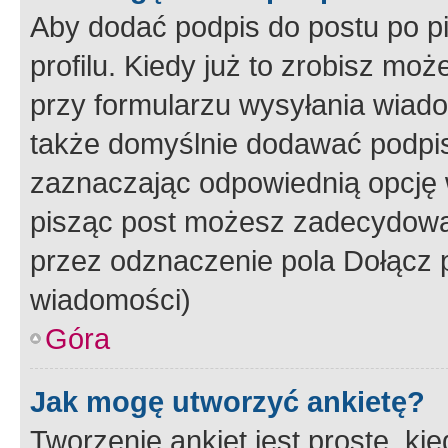
Aby dodać podpis do postu po 
profilu. Kiedy już to zrobisz m
przy formularzu wysyłania wiad
także domyślnie dodawać podpi
zaznaczając odpowiednią opcję 
pisząc post możesz zadecydowa
przez odznaczenie pola Dołącz 
wiadomości)
Góra
Jak mogę utworzyć ankietę?
Tworzenie ankiet jest proste, ki