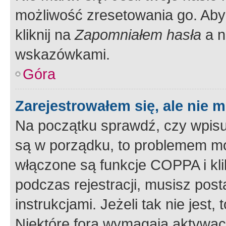
możliwość zresetowania go. Aby 
kliknij na
Zapomniałem hasła
a n
wskazówkami.
Góra
Zarejestrowałem się, ale nie 
Na początku sprawdź, czy wpisuj
są w porządku, to problemem mo
włączone są funkcje COPPA i kl
podczas rejestracji, musisz pos
instrukcjami. Jeżeli tak nie jes
Niektóre fora wymagają aktywac