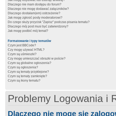
Jak mogę edytować lub usunąć ankietę?
Dlaczego nie mam dostępu do forum?
Dlaczego nie mogę dodawać załączników?
Dlaczego dostałam(em) ostrzeżenie?
Jak mogę zgłosić posty moderatorowi?
Do czego służy przycisk "Zapisz" podczas pisania tematu?
Dlaczego mój post musi być zatwierdzony?
Jak mogę podbić mój temat?
Formatowanie i typy tematów
Czym jest BBCode?
Czy mogę używać HTML?
Czym są uśmieszki?
Czy mogę umieszczać obrazki w poście?
Czym są globalne ogłoszenia?
Czym są ogłoszenia?
Czym są tematy przyklejone?
Czym są tematy zamknięte?
Czym są ikony tematu?
Problemy Logowania i R
Dlaczego nie mogę się zalog