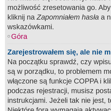
możliwość zresetowania go. Aby 
kliknij na
Zapomniałem hasła
a n
wskazówkami.
Góra
Zarejestrowałem się, ale nie 
Na początku sprawdź, czy wpisuj
są w porządku, to problemem mo
włączone są funkcje COPPA i kl
podczas rejestracji, musisz pos
instrukcjami. Jeżeli tak nie jes
Niektóre fora wymagają aktywac