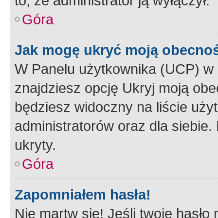
to, że administrator ją wyłączył.
Góra
Jak mogę ukryć moją obecno
W Panelu użytkownika (UCP) w 
znajdziesz opcję Ukryj moją obe
będziesz widoczny na liście użyt
administratorów oraz dla siebie.
ukryty.
Góra
Zapomniałem hasła!
Nie martw się! Jeśli twoje hasło