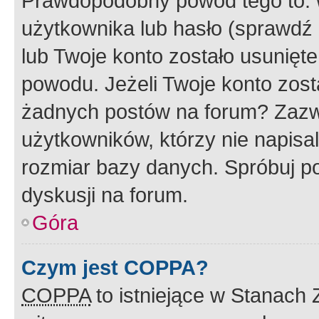
Prawdopodobny powód tego to:
użytkownika lub hasło (sprawdź e
lub Twoje konto zostało usunięte
powodu. Jeżeli Twoje konto zost
żadnych postów na forum? Zazw
użytkowników, którzy nie napisa
rozmiar bazy danych. Spróbuj po
dyskusji na forum.
Góra
Czym jest COPPA?
COPPA
to istniejące w Stanach