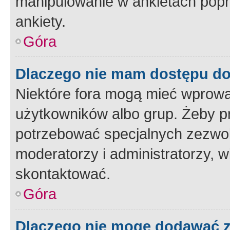
manipulowanie w ankietach popr
ankiety.
Góra
Dlaczego nie mam dostępu d
Niektóre fora mogą mieć wprowa
użytkowników albo grup. Żeby pr
potrzebować specjalnych zezwole
moderatorzy i administratorzy, w
skontaktować.
Góra
Dlaczego nie mogę dodawać 