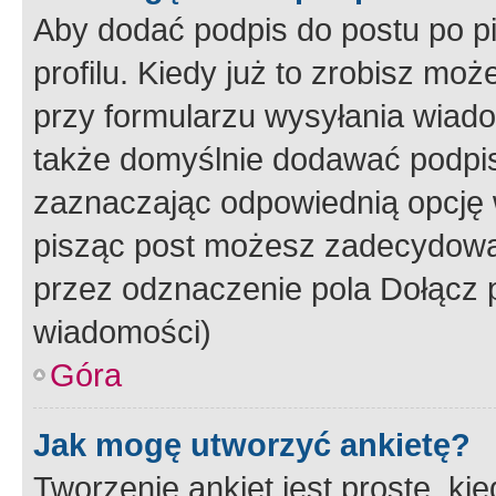
Aby dodać podpis do postu po 
profilu. Kiedy już to zrobisz m
przy formularzu wysyłania wiad
także domyślnie dodawać podpi
zaznaczając odpowiednią opcję 
pisząc post możesz zadecydowa
przez odznaczenie pola Dołącz 
wiadomości)
Góra
Jak mogę utworzyć ankietę?
Tworzenie ankiet jest proste, ki