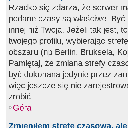
Rzadko się zdarza, że serwer m
podane czasy są właściwe. Być 
innej niż Twoja. Jeżeli tak jest,
twojego profilu, wybierając str
obszaru (np Berlin, Bruksela, Ko
Pamiętaj, że zmiana strefy czas
być dokonana jedynie przez zar
więc jeszcze się nie zarejestrow
zrobić.
Góra
Zmieniłem strefę czasową, ale