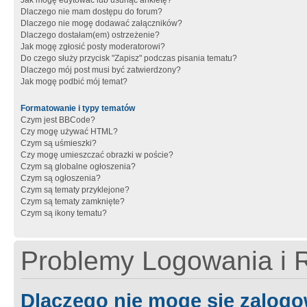
Jak mogę edytować lub usunąć ankietę?
Dlaczego nie mam dostępu do forum?
Dlaczego nie mogę dodawać załączników?
Dlaczego dostałam(em) ostrzeżenie?
Jak mogę zgłosić posty moderatorowi?
Do czego służy przycisk "Zapisz" podczas pisania tematu?
Dlaczego mój post musi być zatwierdzony?
Jak mogę podbić mój temat?
Formatowanie i typy tematów
Czym jest BBCode?
Czy mogę używać HTML?
Czym są uśmieszki?
Czy mogę umieszczać obrazki w poście?
Czym są globalne ogłoszenia?
Czym są ogłoszenia?
Czym są tematy przyklejone?
Czym są tematy zamknięte?
Czym są ikony tematu?
Problemy Logowania i R
Dlaczego nie mogę się zalog