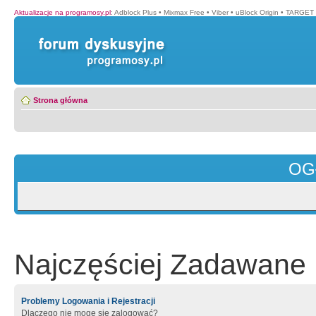
Aktualizacje na programosy.pl
:
Adblock Plus
•
Mixmax Free
•
Viber
•
uBlock Origin
•
TARGET 
Strona główna
OG
Najczęściej Zadawane 
Problemy Logowania i Rejestracji
Dlaczego nie mogę się zalogować?