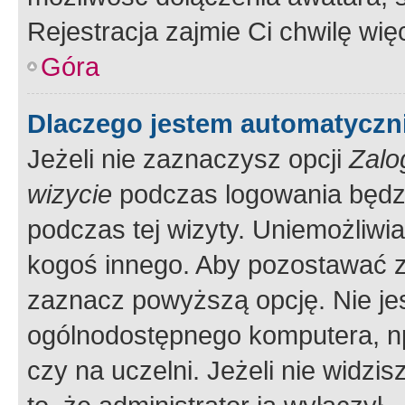
Rejestracja zajmie Ci chwilę wi
Góra
Dlaczego jestem automatycz
Jeżeli nie zaznaczysz opcji
Zalo
wizycie
podczas logowania będzi
podczas tej wizyty. Uniemożliwi
kogoś innego. Aby pozostawać 
zaznacz powyższą opcję. Nie jes
ogólnodostępnego komputera, np.
czy na uczelni. Jeżeli nie widzi