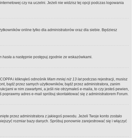
ternetowej czy na uczelni. Jeżeli nie widzisz tej opcji podczas logowania
tkowników online tylko dla administratorów oraz dla siebie. Będziesz
 hasła
a następnie postępuj zgodnie ze wskazówkami.
e COPPA i kliknąłeś odnośnik
Mam mniej niż 13 lat
podczas rejestracji, musisz
kont, bądź przez samych użytkowników, bądź przez administratora, zanim
cjami w nim zawartymi, a jeśli nie otrzymałeś e-maila, to czy jesteś pewien,
ś poprawmy adres e-mail spróbuj skontaktować się z administratorem Forum.
ięte przez administratora z jakiegoś powodu. Jeżeli Twoje konto zostało
iejszyć rozmiar bazy danych. Spróbuj ponownie zarejestrować się i włączyć