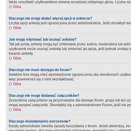
także umożliwić użytkownikom zmianę wcześniej oddanego głosu. Liczba możl
Góra
Dlaczego nie mogę dodać więcej opcji w ankiecie?
Liczba opcji ankiety jest ograniczona przez administratora. Jeśli chciałbyś do
Góra
Jak mogę edytować lub usunąć ankietę?
Tak jak posty, ankiety mogą być zmieniane przez autora, moderatora lub admi
użytkownik może usunąć ankietę lub zmieniać jej opcje, jeśli jednak został
trwania ankiety.
Góra
Dlaczego nie mam dostępu do forum?
Niektóre fora mogą mieć wprowadzone ograniczenia dla określonych użytkowni
więc powinieneś się z nimi skontaktować.
Góra
Dlaczego nie mogę dodawać załączników?
Zezwolenia załączników są przyznawane dla danego forum, grupy lub też uż
mogą wysyłać załączniki. Skontaktuj się z administratorem Forum, jeśli nie
Góra
Dlaczego dostałam(em) ostrzeżenie?
Każdy administrator określa zasady korzystania z forum. Jeżeli stwierdzą, ż
nie jesteś pewien, dlaczego otrzymałeś ostrzeżenie, skontaktuj sie z adminis