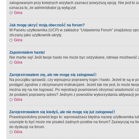
zalogowanym przy kolejnych wizytach zaznacz powyższą opcję. Nie jest to zal
oznacza to, że administrator ją wyłączył.
Góra
Jak mogę ukryć moją obecność na forum?
W Panelu użytkownika (UCP) w zakładce “Ustawienia Forum” znajdziesz opcję 
zliczany jako użytkownik ukryty.
Góra
Zapomniałem hasła!
Nie martw się! Jeśli twoje hasło nie może byc odzyskane, istnieje możliwość z
Góra
Zarejestrowałem się, ale nie mogę się zalogować!
Na początku sprawdź, czy wpisujesz poprawny login i hasło. Jeżeli te są w 
postąpić zgodnie z otrzymanymi instrukcjami. Jeżeli tak nie jest, to może 
można się na nie logować. Po rejestracji powinieneś otrzymać wiadomość czy 
że podałeś poprawny adres? Jednym z powodów wykorzystania aktywacji je
Góra
Zarejestrowałem się kiedyś, ale nie mogę się już zalogować!
Prawdopodobny powód tego to: wprowadzasz błędna nazwę użytkownika lub hasł
usunięte to być może nie pisałeś żadnych postów na forum? Zazwyczaj na fo
do dyskusji na forum.
Góra