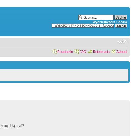
Wyszukiwarka Forum
Regulamin
FAQ
Rejestracja
Zaloguj
h mogę dołączyć?