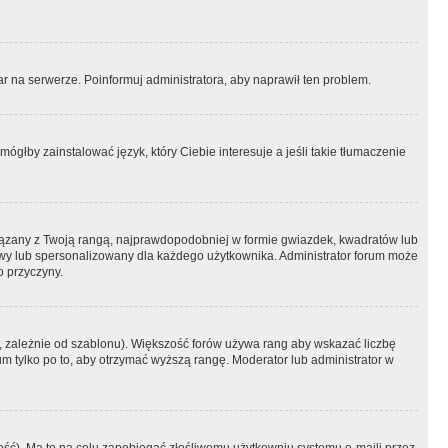
r na serwerze. Poinformuj administratora, aby naprawił ten problem.
ógłby zainstalować język, który Ciebie interesuje a jeśli takie tłumaczenie
iązany z Twoją rangą, najprawdopodobniej w formie gwiazdek, kwadratów lub
atowy lub spersonalizowany dla każdego użytkownika. Administrator forum może
o przyczyny.
, zależnie od szablonu). Większość forów używa rang aby wskazać liczbę
um tylko po to, aby otrzymać wyższą rangę. Moderator lub administrator w