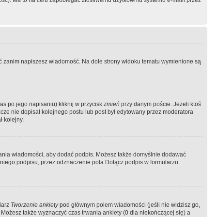
ość). Ma to na celu zapobiegać złośliwemu użytkowniu systemu e-maili przez
ować zanim napiszesz wiadomość. Na dole strony widoku tematu wymienione są
as po jego napisaniu) kliknij w przycisk
zmień
przy danym poście. Jeżeli ktoś
szcze nie dopisał kolejnego postu lub post był edytowany przez moderatora
 kolejny.
łania wiadomości, aby dodać podpis. Możesz także domyślnie dodawać
niego podpisu, przez odznaczenie pola Dołącz podpis w formularzu
larz
Tworzenie ankiety
pod głównym polem wiadomości (jeśli nie widzisz go,
 Możesz także wyznaczyć czas trwania ankiety (0 dla niekończącej się) a