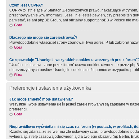
Czym jest COPPA?
COPPA
to istniejące w Stanach Zjednoczonych prawo, nakazujące witrynom
przechowywanie w/w informacji. Jeżeli nie jesteś pewien, czy przepis ten dot
pamiętać, że ani phpBB Group, ani oficjalny support phpBB w Polsce nie mają
Góra
Dlaczego nie mogę się zarejestrować?
Prawdopodobnie właściciel strony zbanował Twój adres IP lub zabronił nazwy 
Góra
Co spowoduje "Usunięcie wszystkich cookies utworzonych przez forum"
“Usuń cookies utworzone przez forum” usuwa cookies utworzone przez phpBB3
nieprzeczytanych postów. Usunięcie cookies może pomóc w przypadku pro
Góra
Preferencje i ustawienia użytkownika
Jak mogę zmienić moje ustawienia?
Wszystkie Twoje ustawienia (jeśli jesteś zarejestrowany) są zapisane w bazie 
preferencji.
Góra
Nieprawidłowo wyświetla mi się czas na forum (w postach, w profilach, itd.
Rzadko się zdarza, że serwer ma źle ustawiony czas i prawdopodobnie podane 
wybierając strefę czasową odpowiednią dla twojego obszaru (np Berlin, Bruk