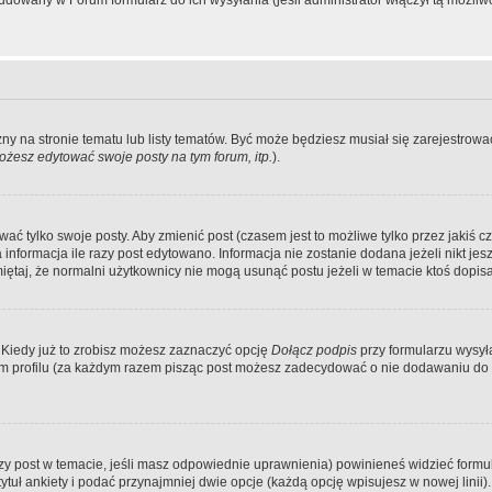
dowany w Forum formularz do ich wysyłania (jeśli administrator włączył tą możliw
zny na stronie tematu lub listy tematów. Być może będziesz musiał się zarejestr
żesz edytować swoje posty na tym forum, itp.
).
 tylko swoje posty. Aby zmienić post (czasem jest to możliwe tylko przez jakiś cz
informacja ile razy post edytowano. Informacja nie zostanie dodana jeżeli nikt je
iętaj, że normalni użytkownicy nie mogą usunąć postu jeżeli w temacie ktoś dopisał
 Kiedy już to zrobisz możesz zaznaczyć opcję
Dołącz podpis
przy formularzu wysy
m profilu (za każdym razem pisząc post możesz zadecydować o nie dodawaniu do 
wszy post w temacie, jeśli masz odpowiednie uprawnienia) powinieneś widzieć formu
uł ankiety i podać przynajmniej dwie opcje (każdą opcję wpisujesz w nowej linii).