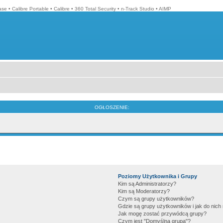
ase
•
Calibre Portable
•
Calibre
•
360 Total Security
•
n-Track Studio
•
AIMP
OGŁOSZENIE:
Poziomy Użytkownika i Grupy
Kim są Administratorzy?
Kim są Moderatorzy?
Czym są grupy użytkowników?
Gdzie są grupy użytkowników i jak do nic
Jak mogę zostać przywódcą grupy?
Czym jest "Domyślna grupa"?