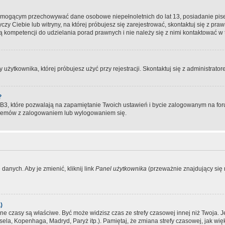
, mogącym przechowywać dane osobowe niepełnoletnich do lat 13, posiadanie pi
yczy Ciebie lub witryny, na której próbujesz się zarejestrować, skontaktuj się z pr
 kompetencji do udzielania porad prawnych i nie należy się z nimi kontaktować w te
użytkownika, której próbujesz użyć przy rejestracji. Skontaktuj się z administrat
?
, które pozwalają na zapamiętanie Twoich ustawień i bycie zalogowanym na forum
blemów z zalogowaniem lub wylogowaniem się.
danych. Aby je zmienić, kliknij link
Panel użytkownika
(przeważnie znajdujący się n
)
czasy są właściwe. Być może widzisz czas ze strefy czasowej innej niż Twoja. Jeże
sela, Kopenhaga, Madryd, Paryż itp.). Pamiętaj, że zmiana strefy czasowej, jak 