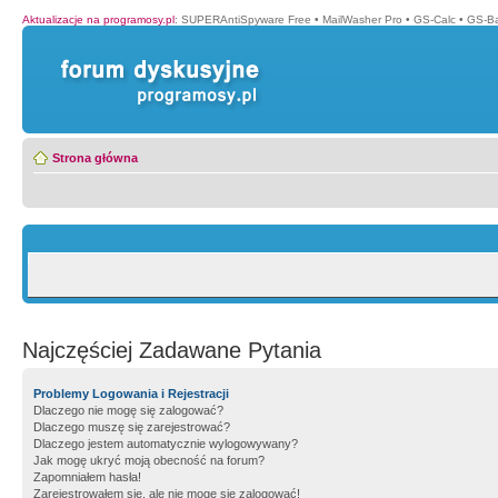
Aktualizacje na programosy.pl
:
SUPERAntiSpyware Free
•
MailWasher Pro
•
GS-Calc
•
GS-B
Strona główna
Najczęściej Zadawane Pytania
Problemy Logowania i Rejestracji
Dlaczego nie mogę się zalogować?
Dlaczego muszę się zarejestrować?
Dlaczego jestem automatycznie wylogowywany?
Jak mogę ukryć moją obecność na forum?
Zapomniałem hasła!
Zarejestrowałem się, ale nie mogę się zalogować!