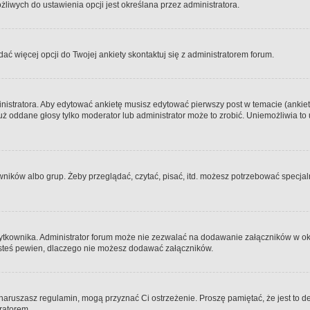
iwych do ustawienia opcji jest określana przez administratora.
dać więcej opcji do Twojej ankiety skontaktuj się z administratorem forum.
nistratora. Aby edytować ankietę musisz edytować pierwszy post w temacie (ankieta
y już oddane głosy tylko moderator lub administrator może to zrobić. Uniemożliwia
ków albo grup. Żeby przeglądać, czytać, pisać, itd. możesz potrzebować specjalny
ytkownika. Administrator forum może nie zezwalać na dodawanie załączników w o
 jesteś pewien, dlaczego nie możesz dodawać załączników.
e naruszasz regulamin, mogą przyznać Ci ostrzeżenie. Proszę pamiętać, że jest to d
tratorem.