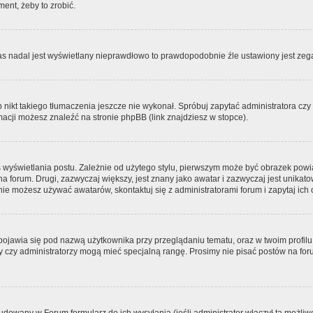
ment, żeby to zrobić.
zas nadal jest wyświetlany nieprawdłowo to prawdopodobnie źle ustawiony jest zega
ikt takiego tłumaczenia jeszcze nie wykonał. Spróbuj zapytać administratora czy m
acji możesz znaleźć na stronie phpBB (link znajdziesz w stopce).
 wyświetlania postu. Zależnie od użytego stylu, pierwszym może być obrazek pow
 na forum. Drugi, zazwyczaj większy, jest znany jako awatar i zazwyczaj jest unik
ie możesz używać awatarów, skontaktuj się z administratorami forum i zapytaj ich 
pojawia się pod nazwą użytkownika przy przeglądaniu tematu, oraz w twoim profilu
zy czy administratorzy mogą mieć specjalną rangę. Prosimy nie pisać postów na for