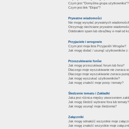
Czym jest "Domyślna grupa użytkownika"?
Czym jest link "Ekipa"?
Prywatne wiadomości
Nie mogę wysyłać prywatnych wiadomości
Otrzymuję niechciane prywatne wiadomośc
Odebrałem spam lub obraźliwy e-mail od ko
Przyjaciele i wrogowie
Czym jest moja lista Przyjaciół i Wrogów?
Jak mogę dodać / usunąć użytkowników z mo
Przeszukiwanie forów
Jak mogę przeszukiwać forum lub fora?
Dlaczego moje wyszukiwanie nie zwraca 
Dlaczego moje wyszukiwanie zwraca pustą
Jak mogę wyszukać użytkowników?
Jak mogę znaleźć moje posty i tematy?
Śledzenie tematu i Zakładki
Jaka jest różnica między utworzeniem zakł
Jak mogę śledzić wybrane fora lub tematy?
Jak mogę usunąć moje śledzenia?
Załączniki
Jak mogę odnaleźć wszystkie moje załączn
Jak mogę znaleźć wszystkie moje załączni