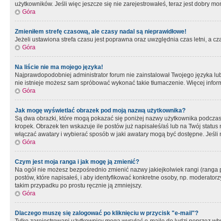
użytkowników. Jeśli więc jeszcze się nie zarejestrowałeś, teraz jest dobry mo
Góra
Zmieniłem strefę czasową, ale czasy nadal są nieprawidłowe!
Jeżeli ustawiona strefa czasu jest poprawna oraz uwzględnia czas letni, a c
Góra
Na liście nie ma mojego języka!
Najprawdopodobniej administrator forum nie zainstalował Twojego języka lub n
nie istnieje możesz sam spróbować wykonać takie tłumaczenie. Więcej inform
Góra
Jak mogę wyświetlać obrazek pod moją nazwą użytkownika?
Są dwa obrazki, które mogą pokazać się poniżej nazwy użytkownika podczas
kropek. Obrazek ten wskazuje ile postów już napisałeś/aś lub na Twój status
włączać awatary i wybierać sposób w jaki awatary mogą być dostępne. Jeśli n
Góra
Czym jest moja ranga i jak mogę ją zmienić?
Na ogół nie możesz bezpośrednio zmienić nazwy jakiejkolwiek rangi (ranga 
postów, które napisałeś, i aby identyfikować konkretne osoby, np. moderator
takim przypadku po prostu ręcznie ją zmniejszy.
Góra
Dlaczego muszę się zalogować po kliknięciu w przycisk "e-mail"?