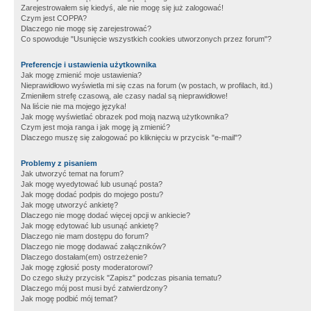
Zarejestrowałem się kiedyś, ale nie mogę się już zalogować!
Czym jest COPPA?
Dlaczego nie mogę się zarejestrować?
Co spowoduje "Usunięcie wszystkich cookies utworzonych przez forum"?
Preferencje i ustawienia użytkownika
Jak mogę zmienić moje ustawienia?
Nieprawidłowo wyświetla mi się czas na forum (w postach, w profilach, itd.)
Zmieniłem strefę czasową, ale czasy nadal są nieprawidłowe!
Na liście nie ma mojego języka!
Jak mogę wyświetlać obrazek pod moją nazwą użytkownika?
Czym jest moja ranga i jak mogę ją zmienić?
Dlaczego muszę się zalogować po kliknięciu w przycisk "e-mail"?
Problemy z pisaniem
Jak utworzyć temat na forum?
Jak mogę wyedytować lub usunąć posta?
Jak mogę dodać podpis do mojego postu?
Jak mogę utworzyć ankietę?
Dlaczego nie mogę dodać więcej opcji w ankiecie?
Jak mogę edytować lub usunąć ankietę?
Dlaczego nie mam dostępu do forum?
Dlaczego nie mogę dodawać załączników?
Dlaczego dostałam(em) ostrzeżenie?
Jak mogę zgłosić posty moderatorowi?
Do czego służy przycisk "Zapisz" podczas pisania tematu?
Dlaczego mój post musi być zatwierdzony?
Jak mogę podbić mój temat?