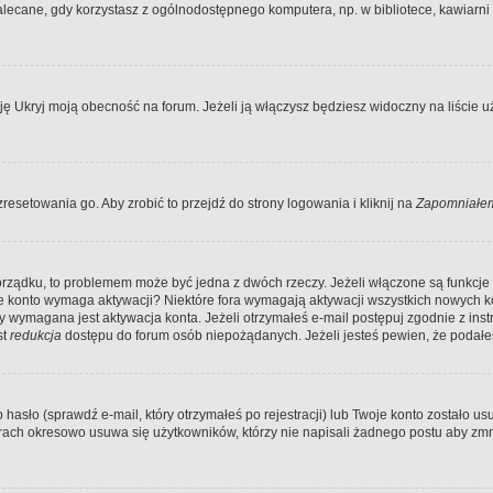
ecane, gdy korzystasz z ogólnodostępnego komputera, np. w bibliotece, kawiarni in
Ukryj moją obecność na forum. Jeżeli ją włączysz będziesz widoczny na liście uży
resetowania go. Aby zrobić to przejdź do strony logowania i kliknij na
Zapomniałem
porządku, to problemem może być jedna z dwóch rzeczy. Jeżeli włączone są funkcj
twoje konto wymaga aktywacji? Niektóre fora wymagają aktywacji wszystkich nowych 
wymagana jest aktywacja konta. Jeżeli otrzymałeś e-mail postępuj zgodnie z instruk
st
redukcja
dostępu do forum osób niepożądanych. Jeżeli jesteś pewien, że podałe
o (sprawdź e-mail, który otrzymałeś po rejestracji) lub Twoje konto zostało usun
rach okresowo usuwa się użytkowników, którzy nie napisali żadnego postu aby zmn