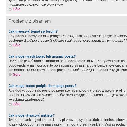
Tylko zarejestrowani użytkownicy mogą wysyłać e-maile do ludzi poprzez wbu
niezarejestrowanych użytkowników.
Góra
Problemy z pisaniem
Jak utworzyć temat na forum?
Aby napisać nowy temat w jednym z forów, kliknij odpowiedni przycisk widoc
dostępne dla Ciebie opcje ((
YMożesz zakładać nowe tematy na tym forum, Mo
Góra
Jak mogę wyedytować lub usunąć posta?
Jeżeli nie jesteś administratorem ani moderatorem możesz edytować lub usuwać
odpowiedział na Twój post to po zapisaniu zmian na dole będzie wyświetlana 
lub administratora (powinni oni poinformować dlaczego dokonali edycji). Pam
Góra
Jak mogę dodać podpis do mojego postu?
Aby dodać podpis do postu po pierwsze musisz go utworzyć w swoim profilu.
podpis do wszystkich swoich postów zaznaczając odpowiednią opcję w swoi
wysyłania wiadomości)
Góra
Jak mogę utworzyć ankietę?
Tworzenie ankiet jest proste, kiedy piszesz nowy temat (lub zmieniasz pier
to prawdopodobnie nie masz uprawnień do tworzenia ankiet). Musisz podać tyt