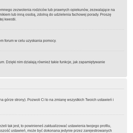
semnego zezwolenia rodziców lub prawnych opiekunów, zezwalające na
awnikiem lub inną osobą, zdolną do udzielenia fachowej porady. Proszę
j kwestii.
orem forum w celu uzyskania pomocy.
. Dzięki nim działają również takie funkcje, jak zapamiętywanie
a górze strony). Pozwoli Ci to na zmianę wszystkich Twoich ustawień i
li tak jest, to powinieneś zaktualizować ustawienia twojego profilu,
większość ustawień, może być dokonana jedynie przez zarejestrowanych