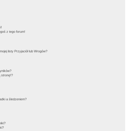
!
i!
goś z tego forum!
jej listy Przyjaciół lub Wrogów?
wyników?
 stronę!?
adki a śledzeniem?
iki?
ki?