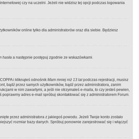
ternetowej czy na uczelni. Jeżeli nie widzisz tej opcji podczas logowania
tkowników online tylko dla administratorów oraz dla siebie. Będziesz
 hasła
a następnie postępuj zgodnie ze wskazówkami.
e COPPA i kliknąłeś odnośnik
Mam mniej niż 13 lat
podczas rejestracji, musisz
kont, bądź przez samych użytkowników, bądź przez administratora, zanim
cjami w nim zawartymi, a jeśli nie otrzymałeś e-maila, to czy jesteś pewien,
ś poprawmy adres e-mail spróbuj skontaktować się z administratorem Forum.
ięte przez administratora z jakiegoś powodu. Jeżeli Twoje konto zostało
iejszyć rozmiar bazy danych. Spróbuj ponownie zarejestrować się i włączyć