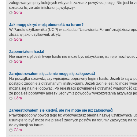
zalogowanym przy kolejnych wizytach zaznacz powyższą opcję. Nie jest to zal
oznacza to, że administrator ją wyłączył.
Góra
Jak mogę ukryć moją obecność na forum?
W Panelu użytkownika (UCP) w zakładce “Ustawienia Forum” znajdziesz opcję 
zliczany jako użytkownik ukryty.
Góra
Zapomniałem hasła!
Nie martw się! Jeśli twoje hasło nie może byc odzyskane, istnieje możliwość z
Góra
Zarejestrowałem się, ale nie mogę się zalogować!
Na początku sprawdź, czy wpisujesz poprawny login i hasło. Jeżeli te są w 
postąpić zgodnie z otrzymanymi instrukcjami. Jeżeli tak nie jest, to może 
można się na nie logować. Po rejestracji powinieneś otrzymać wiadomość czy 
że podałeś poprawny adres? Jednym z powodów wykorzystania aktywacji je
Góra
Zarejestrowałem się kiedyś, ale nie mogę się już zalogować!
Prawdopodobny powód tego to: wprowadzasz błędna nazwę użytkownika lub hasł
usunięte to być może nie pisałeś żadnych postów na forum? Zazwyczaj na fo
do dyskusji na forum.
Góra