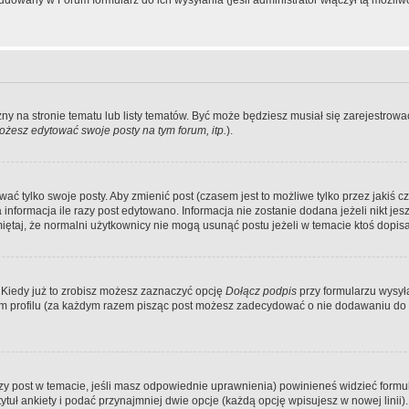
dowany w Forum formularz do ich wysyłania (jeśli administrator włączył tą możliw
zny na stronie tematu lub listy tematów. Być może będziesz musiał się zarejestr
żesz edytować swoje posty na tym forum, itp.
).
 tylko swoje posty. Aby zmienić post (czasem jest to możliwe tylko przez jakiś cz
informacja ile razy post edytowano. Informacja nie zostanie dodana jeżeli nikt je
iętaj, że normalni użytkownicy nie mogą usunąć postu jeżeli w temacie ktoś dopisał
 Kiedy już to zrobisz możesz zaznaczyć opcję
Dołącz podpis
przy formularzu wysy
m profilu (za każdym razem pisząc post możesz zadecydować o nie dodawaniu do 
wszy post w temacie, jeśli masz odpowiednie uprawnienia) powinieneś widzieć formu
uł ankiety i podać przynajmniej dwie opcje (każdą opcję wpisujesz w nowej linii).