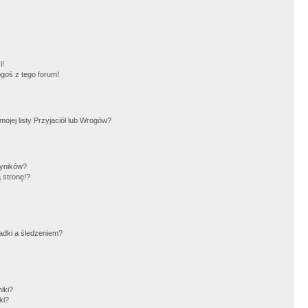
!
i!
goś z tego forum!
jej listy Przyjaciół lub Wrogów?
wyników?
 stronę!?
adki a śledzeniem?
iki?
ki?