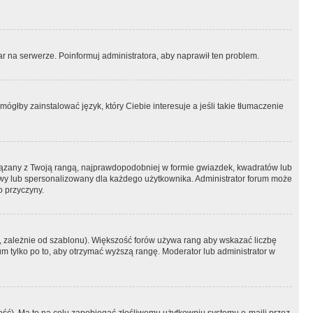
r na serwerze. Poinformuj administratora, aby naprawił ten problem.
ógłby zainstalować język, który Ciebie interesuje a jeśli takie tłumaczenie
iązany z Twoją rangą, najprawdopodobniej w formie gwiazdek, kwadratów lub
atowy lub spersonalizowany dla każdego użytkownika. Administrator forum może
o przyczyny.
, zależnie od szablonu). Większość forów używa rang aby wskazać liczbę
um tylko po to, aby otrzymać wyższą rangę. Moderator lub administrator w