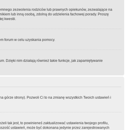
semnego zezwolenia rodziców lub prawnych opiekunów, zezwalające na
awnikiem lub inną osobą, zdolną do udzielenia fachowej porady. Proszę
j kwestii.
orem forum w celu uzyskania pomocy.
. Dzięki nim działają również takie funkcje, jak zapamiętywanie
a górze strony). Pozwoli Ci to na zmianę wszystkich Twoich ustawień i
li tak jest, to powinieneś zaktualizować ustawienia twojego profilu,
większość ustawień, może być dokonana jedynie przez zarejestrowanych