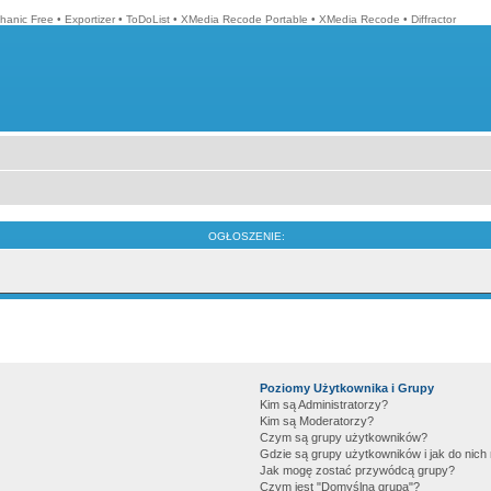
hanic Free
•
Exportizer
•
ToDoList
•
XMedia Recode Portable
•
XMedia Recode
•
Diffractor
OGŁOSZENIE:
Poziomy Użytkownika i Grupy
Kim są Administratorzy?
Kim są Moderatorzy?
Czym są grupy użytkowników?
Gdzie są grupy użytkowników i jak do nic
Jak mogę zostać przywódcą grupy?
Czym jest "Domyślna grupa"?