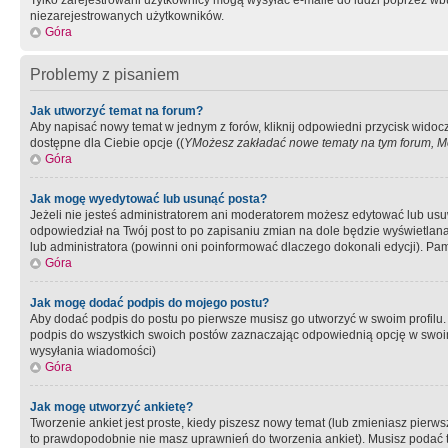
Tylko zarejestrowani użytkownicy mogą wysyłać e-maile do ludzi poprzez wbu
niezarejestrowanych użytkowników.
Góra
Problemy z pisaniem
Jak utworzyć temat na forum?
Aby napisać nowy temat w jednym z forów, kliknij odpowiedni przycisk widoc
dostępne dla Ciebie opcje ((
YMożesz zakładać nowe tematy na tym forum, Mo
Góra
Jak mogę wyedytować lub usunąć posta?
Jeżeli nie jesteś administratorem ani moderatorem możesz edytować lub usuwać
odpowiedział na Twój post to po zapisaniu zmian na dole będzie wyświetlana 
lub administratora (powinni oni poinformować dlaczego dokonali edycji). Pam
Góra
Jak mogę dodać podpis do mojego postu?
Aby dodać podpis do postu po pierwsze musisz go utworzyć w swoim profilu.
podpis do wszystkich swoich postów zaznaczając odpowiednią opcję w swoi
wysyłania wiadomości)
Góra
Jak mogę utworzyć ankietę?
Tworzenie ankiet jest proste, kiedy piszesz nowy temat (lub zmieniasz pier
to prawdopodobnie nie masz uprawnień do tworzenia ankiet). Musisz podać tyt