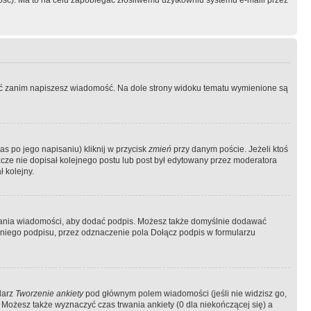
ość). Ma to na celu zapobiegać złośliwemu użytkowniu systemu e-maili przez
ować zanim napiszesz wiadomość. Na dole strony widoku tematu wymienione są
as po jego napisaniu) kliknij w przycisk
zmień
przy danym poście. Jeżeli ktoś
szcze nie dopisał kolejnego postu lub post był edytowany przez moderatora
 kolejny.
łania wiadomości, aby dodać podpis. Możesz także domyślnie dodawać
niego podpisu, przez odznaczenie pola Dołącz podpis w formularzu
larz
Tworzenie ankiety
pod głównym polem wiadomości (jeśli nie widzisz go,
 Możesz także wyznaczyć czas trwania ankiety (0 dla niekończącej się) a