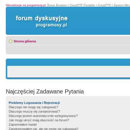
Aktualizacje na programosy.pl
:
Brave Browser
•
CrossFTP Portable
•
CrossFTP
•
System Mec
Strona główna
Najczęściej Zadawane Pytania
Problemy Logowania i Rejestracji
Dlaczego nie mogę się zalogować?
Dlaczego muszę się zarejestrować?
Dlaczego jestem automatycznie wylogowywany?
Jak mogę ukryć moją obecność na forum?
Zapomniałem hasła!
Zarejestrowałem się, ale nie mogę się zalogować!