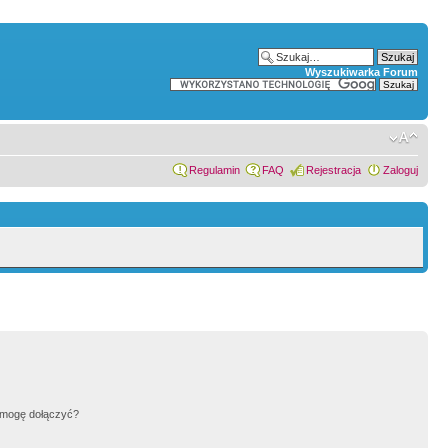
Wyszukiwarka Forum
Regulamin
FAQ
Rejestracja
Zaloguj
h mogę dołączyć?