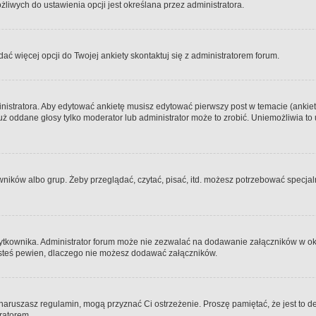
iwych do ustawienia opcji jest określana przez administratora.
dać więcej opcji do Twojej ankiety skontaktuj się z administratorem forum.
nistratora. Aby edytować ankietę musisz edytować pierwszy post w temacie (ankieta
y już oddane głosy tylko moderator lub administrator może to zrobić. Uniemożliwia
ków albo grup. Żeby przeglądać, czytać, pisać, itd. możesz potrzebować specjalny
ytkownika. Administrator forum może nie zezwalać na dodawanie załączników w o
 jesteś pewien, dlaczego nie możesz dodawać załączników.
e naruszasz regulamin, mogą przyznać Ci ostrzeżenie. Proszę pamiętać, że jest to d
tratorem.