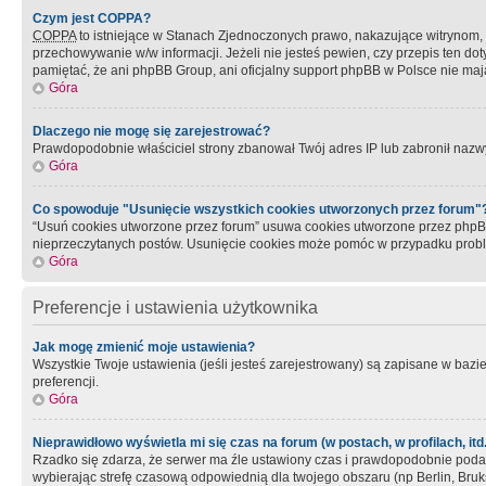
Czym jest COPPA?
COPPA
to istniejące w Stanach Zjednoczonych prawo, nakazujące witrynom
przechowywanie w/w informacji. Jeżeli nie jesteś pewien, czy przepis ten dot
pamiętać, że ani phpBB Group, ani oficjalny support phpBB w Polsce nie mają
Góra
Dlaczego nie mogę się zarejestrować?
Prawdopodobnie właściciel strony zbanował Twój adres IP lub zabronił nazwy 
Góra
Co spowoduje "Usunięcie wszystkich cookies utworzonych przez forum"
“Usuń cookies utworzone przez forum” usuwa cookies utworzone przez phpBB3
nieprzeczytanych postów. Usunięcie cookies może pomóc w przypadku pro
Góra
Preferencje i ustawienia użytkownika
Jak mogę zmienić moje ustawienia?
Wszystkie Twoje ustawienia (jeśli jesteś zarejestrowany) są zapisane w bazie 
preferencji.
Góra
Nieprawidłowo wyświetla mi się czas na forum (w postach, w profilach, itd.
Rzadko się zdarza, że serwer ma źle ustawiony czas i prawdopodobnie podane 
wybierając strefę czasową odpowiednią dla twojego obszaru (np Berlin, Bruk