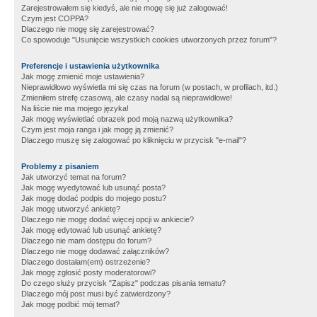
Zarejestrowałem się kiedyś, ale nie mogę się już zalogować!
Czym jest COPPA?
Dlaczego nie mogę się zarejestrować?
Co spowoduje "Usunięcie wszystkich cookies utworzonych przez forum"?
Preferencje i ustawienia użytkownika
Jak mogę zmienić moje ustawienia?
Nieprawidłowo wyświetla mi się czas na forum (w postach, w profilach, itd.)
Zmieniłem strefę czasową, ale czasy nadal są nieprawidłowe!
Na liście nie ma mojego języka!
Jak mogę wyświetlać obrazek pod moją nazwą użytkownika?
Czym jest moja ranga i jak mogę ją zmienić?
Dlaczego muszę się zalogować po kliknięciu w przycisk "e-mail"?
Problemy z pisaniem
Jak utworzyć temat na forum?
Jak mogę wyedytować lub usunąć posta?
Jak mogę dodać podpis do mojego postu?
Jak mogę utworzyć ankietę?
Dlaczego nie mogę dodać więcej opcji w ankiecie?
Jak mogę edytować lub usunąć ankietę?
Dlaczego nie mam dostępu do forum?
Dlaczego nie mogę dodawać załączników?
Dlaczego dostałam(em) ostrzeżenie?
Jak mogę zgłosić posty moderatorowi?
Do czego służy przycisk "Zapisz" podczas pisania tematu?
Dlaczego mój post musi być zatwierdzony?
Jak mogę podbić mój temat?