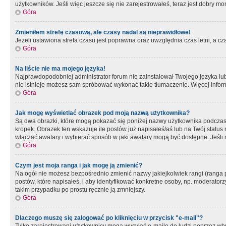
użytkowników. Jeśli więc jeszcze się nie zarejestrowałeś, teraz jest dobry mo
Góra
Zmieniłem strefę czasową, ale czasy nadal są nieprawidłowe!
Jeżeli ustawiona strefa czasu jest poprawna oraz uwzględnia czas letni, a c
Góra
Na liście nie ma mojego języka!
Najprawdopodobniej administrator forum nie zainstalował Twojego języka lub n
nie istnieje możesz sam spróbować wykonać takie tłumaczenie. Więcej inform
Góra
Jak mogę wyświetlać obrazek pod moją nazwą użytkownika?
Są dwa obrazki, które mogą pokazać się poniżej nazwy użytkownika podczas
kropek. Obrazek ten wskazuje ile postów już napisałeś/aś lub na Twój status
włączać awatary i wybierać sposób w jaki awatary mogą być dostępne. Jeśli n
Góra
Czym jest moja ranga i jak mogę ją zmienić?
Na ogół nie możesz bezpośrednio zmienić nazwy jakiejkolwiek rangi (ranga 
postów, które napisałeś, i aby identyfikować konkretne osoby, np. moderator
takim przypadku po prostu ręcznie ją zmniejszy.
Góra
Dlaczego muszę się zalogować po kliknięciu w przycisk "e-mail"?