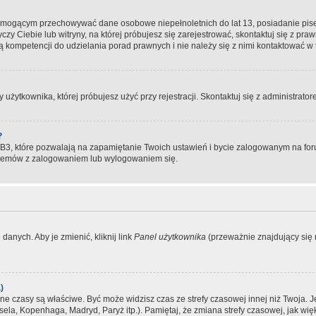
, mogącym przechowywać dane osobowe niepełnoletnich do lat 13, posiadanie pi
yczy Ciebie lub witryny, na której próbujesz się zarejestrować, skontaktuj się z pr
 kompetencji do udzielania porad prawnych i nie należy się z nimi kontaktować w te
użytkownika, której próbujesz użyć przy rejestracji. Skontaktuj się z administrat
?
, które pozwalają na zapamiętanie Twoich ustawień i bycie zalogowanym na forum
blemów z zalogowaniem lub wylogowaniem się.
danych. Aby je zmienić, kliknij link
Panel użytkownika
(przeważnie znajdujący się n
)
czasy są właściwe. Być może widzisz czas ze strefy czasowej innej niż Twoja. Jeże
sela, Kopenhaga, Madryd, Paryż itp.). Pamiętaj, że zmiana strefy czasowej, jak 