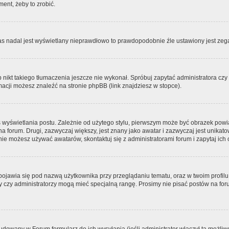
ment, żeby to zrobić.
zas nadal jest wyświetlany nieprawdłowo to prawdopodobnie źle ustawiony jest zega
ikt takiego tłumaczenia jeszcze nie wykonał. Spróbuj zapytać administratora czy m
acji możesz znaleźć na stronie phpBB (link znajdziesz w stopce).
 wyświetlania postu. Zależnie od użytego stylu, pierwszym może być obrazek pow
 na forum. Drugi, zazwyczaj większy, jest znany jako awatar i zazwyczaj jest unik
ie możesz używać awatarów, skontaktuj się z administratorami forum i zapytaj ich 
pojawia się pod nazwą użytkownika przy przeglądaniu tematu, oraz w twoim profilu
zy czy administratorzy mogą mieć specjalną rangę. Prosimy nie pisać postów na for