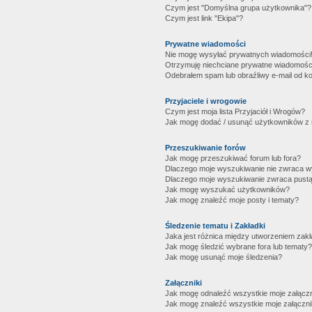
Czym jest "Domyślna grupa użytkownika"?
Czym jest link "Ekipa"?
Prywatne wiadomości
Nie mogę wysyłać prywatnych wiadomości
Otrzymuję niechciane prywatne wiadomośc
Odebrałem spam lub obraźliwy e-mail od ko
Przyjaciele i wrogowie
Czym jest moja lista Przyjaciół i Wrogów?
Jak mogę dodać / usunąć użytkowników z mo
Przeszukiwanie forów
Jak mogę przeszukiwać forum lub fora?
Dlaczego moje wyszukiwanie nie zwraca 
Dlaczego moje wyszukiwanie zwraca pustą
Jak mogę wyszukać użytkowników?
Jak mogę znaleźć moje posty i tematy?
Śledzenie tematu i Zakładki
Jaka jest różnica między utworzeniem zakł
Jak mogę śledzić wybrane fora lub tematy?
Jak mogę usunąć moje śledzenia?
Załączniki
Jak mogę odnaleźć wszystkie moje załączn
Jak mogę znaleźć wszystkie moje załączni