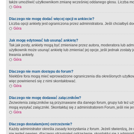
także umożliwić użytkownikom zmianę wcześniej oddanego głosu. Liczba możl
Góra
Dlaczego nie mogę dodać więcej opcji w ankiecie?
Liczba opcji ankiety jest ograniczona przez administratora. Jeśli chciałbyś do
Góra
Jak mogę edytować lub usunąć ankietę?
Tak jak posty, ankiety mogą być zmieniane przez autora, moderatora lub admi
użytkownik może usunąć ankietę lub zmieniać jej opcje, jeśli jednak został
trwania ankiety.
Góra
Dlaczego nie mam dostępu do forum?
Niektóre fora mogą mieć wprowadzone ograniczenia dla określonych użytkowni
więc powinieneś się z nimi skontaktować.
Góra
Dlaczego nie mogę dodawać załączników?
Zezwolenia załączników są przyznawane dla danego forum, grupy lub też uż
mogą wysyłać załączniki. Skontaktuj się z administratorem Forum, jeśli nie
Góra
Dlaczego dostałam(em) ostrzeżenie?
Każdy administrator określa zasady korzystania z forum. Jeżeli stwierdzą, ż
nie jesteś pewien, dlaczego otrzymałeś ostrzeżenie, skontaktuj sie z adminis