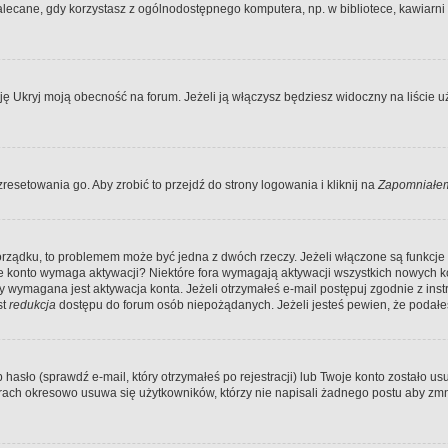
ecane, gdy korzystasz z ogólnodostępnego komputera, np. w bibliotece, kawiarni in
Ukryj moją obecność na forum. Jeżeli ją włączysz będziesz widoczny na liście uży
resetowania go. Aby zrobić to przejdź do strony logowania i kliknij na
Zapomniałem
porządku, to problemem może być jedna z dwóch rzeczy. Jeżeli włączone są funkcj
twoje konto wymaga aktywacji? Niektóre fora wymagają aktywacji wszystkich nowych 
wymagana jest aktywacja konta. Jeżeli otrzymałeś e-mail postępuj zgodnie z instruk
st
redukcja
dostępu do forum osób niepożądanych. Jeżeli jesteś pewien, że podałe
o (sprawdź e-mail, który otrzymałeś po rejestracji) lub Twoje konto zostało usun
rach okresowo usuwa się użytkowników, którzy nie napisali żadnego postu aby zmn