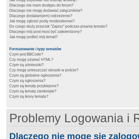
Jak mogę edytować lub usunąć ankietę?
Dlaczego nie mam dostępu do forum?
Dlaczego nie mogę dodawać załączników?
Dlaczego dostałam(em) ostrzeżenie?
Jak mogę zgłosić posty moderatorowi?
Do czego służy przycisk "Zapisz" podczas pisania tematu?
Dlaczego mój post musi być zatwierdzony?
Jak mogę podbić mój temat?
Formatowanie i typy tematów
Czym jest BBCode?
Czy mogę używać HTML?
Czym są uśmieszki?
Czy mogę umieszczać obrazki w poście?
Czym są globalne ogłoszenia?
Czym są ogłoszenia?
Czym są tematy przyklejone?
Czym są tematy zamknięte?
Czym są ikony tematu?
Problemy Logowania i R
Dlaczego nie mogę się zalog