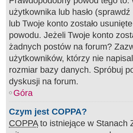
Prawdopodobny powód tego to:
użytkownika lub hasło (sprawdź e
lub Twoje konto zostało usunięte
powodu. Jeżeli Twoje konto zost
żadnych postów na forum? Zazw
użytkowników, którzy nie napisa
rozmiar bazy danych. Spróbuj po
dyskusji na forum.
Góra
Czym jest COPPA?
COPPA
to istniejące w Stanach