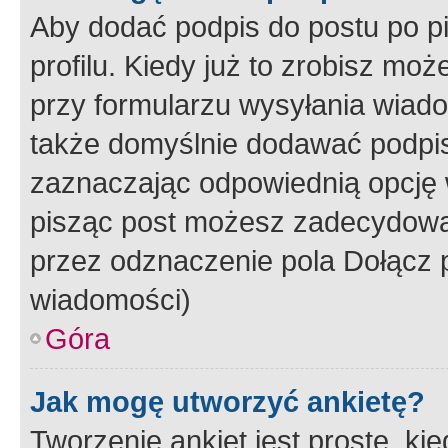
Aby dodać podpis do postu po 
profilu. Kiedy już to zrobisz m
przy formularzu wysyłania wiad
także domyślnie dodawać podpi
zaznaczając odpowiednią opcję 
pisząc post możesz zadecydowa
przez odznaczenie pola Dołącz 
wiadomości)
Góra
Jak mogę utworzyć ankietę?
Tworzenie ankiet jest proste, ki