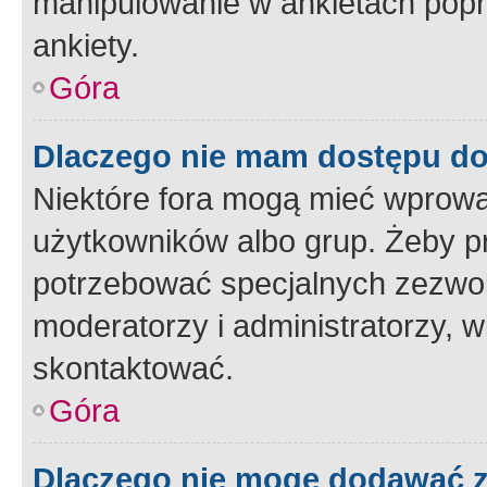
manipulowanie w ankietach popr
ankiety.
Góra
Dlaczego nie mam dostępu d
Niektóre fora mogą mieć wprowa
użytkowników albo grup. Żeby pr
potrzebować specjalnych zezwole
moderatorzy i administratorzy, w
skontaktować.
Góra
Dlaczego nie mogę dodawać 