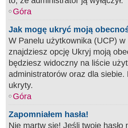
to, że administrator ją wyłączył.
Góra
Jak mogę ukryć moją obecno
W Panelu użytkownika (UCP) w 
znajdziesz opcję Ukryj moją obe
będziesz widoczny na liście użyt
administratorów oraz dla siebie.
ukryty.
Góra
Zapomniałem hasła!
Nie martw się! Jeśli twoje hasło