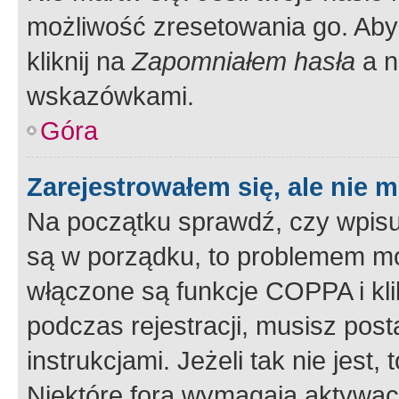
możliwość zresetowania go. Aby 
kliknij na
Zapomniałem hasła
a n
wskazówkami.
Góra
Zarejestrowałem się, ale nie 
Na początku sprawdź, czy wpisuj
są w porządku, to problemem mo
włączone są funkcje COPPA i kl
podczas rejestracji, musisz pos
instrukcjami. Jeżeli tak nie jes
Niektóre fora wymagają aktywac