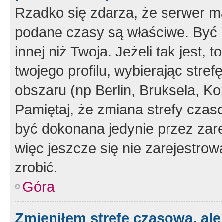
Rzadko się zdarza, że serwer m
podane czasy są właściwe. Być 
innej niż Twoja. Jeżeli tak jest,
twojego profilu, wybierając str
obszaru (np Berlin, Bruksela, Ko
Pamiętaj, że zmiana strefy czas
być dokonana jedynie przez zar
więc jeszcze się nie zarejestrow
zrobić.
Góra
Zmieniłem strefę czasową, ale