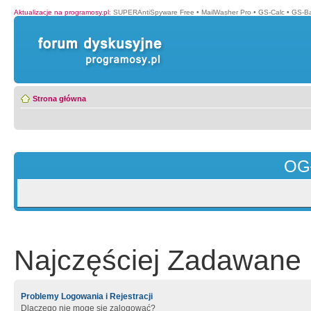
Aktualizacje na programosy.pl
:
SUPERAntiSpyware Free
•
MailWasher Pro
•
GS-Calc
•
GS-B
Strona główna
OG
Najczęściej Zadawane 
Problemy Logowania i Rejestracji
Dlaczego nie mogę się zalogować?