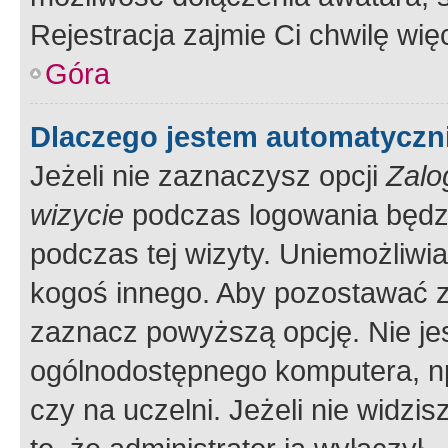
Rejestracja zajmie Ci chwilę wi
Góra
Dlaczego jestem automatycz
Jeżeli nie zaznaczysz opcji
Zalo
wizycie
podczas logowania będzi
podczas tej wizyty. Uniemożliwi
kogoś innego. Aby pozostawać 
zaznacz powyższą opcję. Nie jes
ogólnodostępnego komputera, np.
czy na uczelni. Jeżeli nie widzi