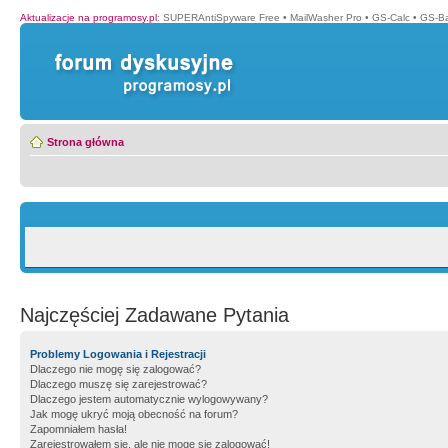
Aktualizacje na programosy.pl
:
SUPERAntiSpyware Free
•
MailWasher Pro
•
GS-Calc
•
GS-B
Strona główna
Najczęściej Zadawane Pytania
Problemy Logowania i Rejestracji
Dlaczego nie mogę się zalogować?
Dlaczego muszę się zarejestrować?
Dlaczego jestem automatycznie wylogowywany?
Jak mogę ukryć moją obecność na forum?
Zapomniałem hasła!
Zarejestrowałem się, ale nie mogę się zalogować!