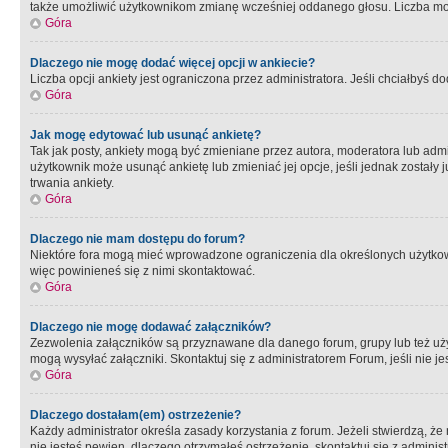
także umożliwić użytkownikom zmianę wcześniej oddanego głosu. Liczba możl
Góra
Dlaczego nie mogę dodać więcej opcji w ankiecie?
Liczba opcji ankiety jest ograniczona przez administratora. Jeśli chciałbyś do
Góra
Jak mogę edytować lub usunąć ankietę?
Tak jak posty, ankiety mogą być zmieniane przez autora, moderatora lub admi
użytkownik może usunąć ankietę lub zmieniać jej opcje, jeśli jednak został
trwania ankiety.
Góra
Dlaczego nie mam dostępu do forum?
Niektóre fora mogą mieć wprowadzone ograniczenia dla określonych użytkowni
więc powinieneś się z nimi skontaktować.
Góra
Dlaczego nie mogę dodawać załączników?
Zezwolenia załączników są przyznawane dla danego forum, grupy lub też uż
mogą wysyłać załączniki. Skontaktuj się z administratorem Forum, jeśli nie
Góra
Dlaczego dostałam(em) ostrzeżenie?
Każdy administrator określa zasady korzystania z forum. Jeżeli stwierdzą, ż
nie jesteś pewien, dlaczego otrzymałeś ostrzeżenie, skontaktuj sie z adminis