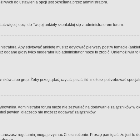
iwych do ustawienia opcji jest określana przez administratora.
dać więcej opcji do Twojej ankiety skontaktuj się z administratorem forum.
nistratora. Aby edytować ankietę musisz edytować pierwszy post w temacie (ankieta
y już oddane głosy tylko moderator lub administrator może to zrobić. Uniemożliwia
ków albo grup. Żeby przeglądać, czytać, pisać, itd. możesz potrzebować specjalny
ytkownika. Administrator forum może nie zezwalać na dodawanie załączników w o
 jesteś pewien, dlaczego nie możesz dodawać załączników.
e naruszasz regulamin, mogą przyznać Ci ostrzeżenie. Proszę pamiętać, że jest to d
tratorem.