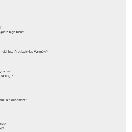
!
i!
goś z tego forum!
jej listy Przyjaciół lub Wrogów?
wyników?
 stronę!?
adki a śledzeniem?
iki?
ki?