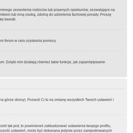
semnego zezwolenia rodziców lub prawnych opiekunów, zezwalające na
awnikiem lub inną osobą, zdolną do udzielenia fachowej porady. Proszę
j kwestii.
orem forum w celu uzyskania pomocy.
. Dzięki nim działają również takie funkcje, jak zapamiętywanie
a górze strony). Pozwoli Ci to na zmianę wszystkich Twoich ustawień i
li tak jest, to powinieneś zaktualizować ustawienia twojego profilu,
większość ustawień, może być dokonana jedynie przez zarejestrowanych