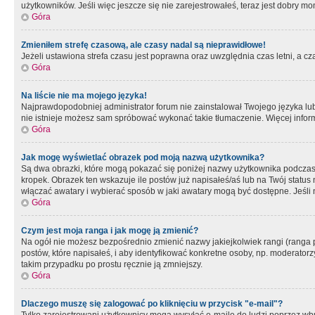
użytkowników. Jeśli więc jeszcze się nie zarejestrowałeś, teraz jest dobry mo
Góra
Zmieniłem strefę czasową, ale czasy nadal są nieprawidłowe!
Jeżeli ustawiona strefa czasu jest poprawna oraz uwzględnia czas letni, a c
Góra
Na liście nie ma mojego języka!
Najprawdopodobniej administrator forum nie zainstalował Twojego języka lub n
nie istnieje możesz sam spróbować wykonać takie tłumaczenie. Więcej inform
Góra
Jak mogę wyświetlać obrazek pod moją nazwą użytkownika?
Są dwa obrazki, które mogą pokazać się poniżej nazwy użytkownika podczas
kropek. Obrazek ten wskazuje ile postów już napisałeś/aś lub na Twój status
włączać awatary i wybierać sposób w jaki awatary mogą być dostępne. Jeśli n
Góra
Czym jest moja ranga i jak mogę ją zmienić?
Na ogół nie możesz bezpośrednio zmienić nazwy jakiejkolwiek rangi (ranga 
postów, które napisałeś, i aby identyfikować konkretne osoby, np. moderator
takim przypadku po prostu ręcznie ją zmniejszy.
Góra
Dlaczego muszę się zalogować po kliknięciu w przycisk "e-mail"?