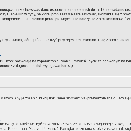
, mogącym przechowywać dane osobowe niepełnoletnich do lat 13, posiadanie pi
yczy Ciebie lub witryny, na której próbujesz się zarejestrować, skontaktuj się z pr
 kompetencji do udzielania porad prawnych i nie należy się z nimi kontaktować w te
użytkownika, której próbujesz użyć przy rejestracji. Skontaktuj się z administrat
?
, które pozwalają na zapamiętanie Twoich ustawień i bycie zalogowanym na forum
blemów z zalogowaniem lub wylogowaniem się.
danych. Aby je zmienić, kliknij link
Panel użytkownika
(przeważnie znajdujący się n
)
czasy są właściwe. Być może widzisz czas ze strefy czasowej innej niż Twoja. Jeże
sela, Kopenhaga, Madryd, Paryż itp.). Pamiętaj, że zmiana strefy czasowej, jak 