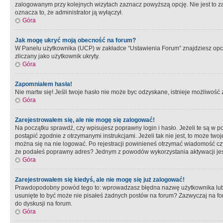
zalogowanym przy kolejnych wizytach zaznacz powyższą opcję. Nie jest to zal
oznacza to, że administrator ją wyłączył.
Góra
Jak mogę ukryć moją obecność na forum?
W Panelu użytkownika (UCP) w zakładce “Ustawienia Forum” znajdziesz opcję 
zliczany jako użytkownik ukryty.
Góra
Zapomniałem hasła!
Nie martw się! Jeśli twoje hasło nie może byc odzyskane, istnieje możliwość z
Góra
Zarejestrowałem się, ale nie mogę się zalogować!
Na początku sprawdź, czy wpisujesz poprawny login i hasło. Jeżeli te są w 
postąpić zgodnie z otrzymanymi instrukcjami. Jeżeli tak nie jest, to może 
można się na nie logować. Po rejestracji powinieneś otrzymać wiadomość czy 
że podałeś poprawny adres? Jednym z powodów wykorzystania aktywacji je
Góra
Zarejestrowałem się kiedyś, ale nie mogę się już zalogować!
Prawdopodobny powód tego to: wprowadzasz błędna nazwę użytkownika lub hasł
usunięte to być może nie pisałeś żadnych postów na forum? Zazwyczaj na fo
do dyskusji na forum.
Góra