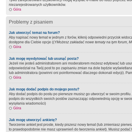
Tylko zarejestrowani użytkownicy mogą wysyłać e-maile do ludzi poprzez wbu
niezarejestrowanych użytkowników.
Góra
Problemy z pisaniem
Jak utworzyć temat na forum?
Aby napisać nowy temat w jednym z forów, kliknij odpowiedni przycisk widoc
dostępne dla Ciebie opcje ((
YMożesz zakładać nowe tematy na tym forum, Mo
Góra
Jak mogę wyedytować lub usunąć posta?
Jeżeli nie jesteś administratorem ani moderatorem możesz edytować lub usuwać
odpowiedział na Twój post to po zapisaniu zmian na dole będzie wyświetlana 
lub administratora (powinni oni poinformować dlaczego dokonali edycji). Pam
Góra
Jak mogę dodać podpis do mojego postu?
Aby dodać podpis do postu po pierwsze musisz go utworzyć w swoim profilu.
podpis do wszystkich swoich postów zaznaczając odpowiednią opcję w swoi
wysyłania wiadomości)
Góra
Jak mogę utworzyć ankietę?
Tworzenie ankiet jest proste, kiedy piszesz nowy temat (lub zmieniasz pier
to prawdopodobnie nie masz uprawnień do tworzenia ankiet). Musisz podać tyt