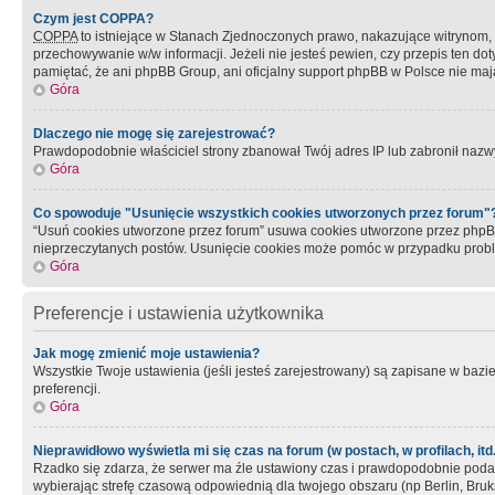
Czym jest COPPA?
COPPA
to istniejące w Stanach Zjednoczonych prawo, nakazujące witrynom
przechowywanie w/w informacji. Jeżeli nie jesteś pewien, czy przepis ten dot
pamiętać, że ani phpBB Group, ani oficjalny support phpBB w Polsce nie mają
Góra
Dlaczego nie mogę się zarejestrować?
Prawdopodobnie właściciel strony zbanował Twój adres IP lub zabronił nazwy 
Góra
Co spowoduje "Usunięcie wszystkich cookies utworzonych przez forum"
“Usuń cookies utworzone przez forum” usuwa cookies utworzone przez phpBB3
nieprzeczytanych postów. Usunięcie cookies może pomóc w przypadku pro
Góra
Preferencje i ustawienia użytkownika
Jak mogę zmienić moje ustawienia?
Wszystkie Twoje ustawienia (jeśli jesteś zarejestrowany) są zapisane w bazie 
preferencji.
Góra
Nieprawidłowo wyświetla mi się czas na forum (w postach, w profilach, itd.
Rzadko się zdarza, że serwer ma źle ustawiony czas i prawdopodobnie podane 
wybierając strefę czasową odpowiednią dla twojego obszaru (np Berlin, Bruk