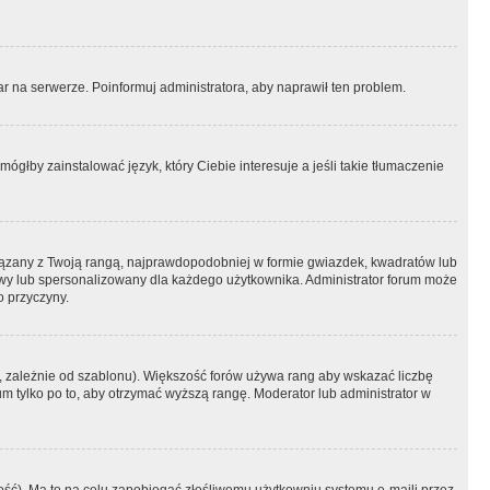
r na serwerze. Poinformuj administratora, aby naprawił ten problem.
ógłby zainstalować język, który Ciebie interesuje a jeśli takie tłumaczenie
iązany z Twoją rangą, najprawdopodobniej w formie gwiazdek, kwadratów lub
atowy lub spersonalizowany dla każdego użytkownika. Administrator forum może
o przyczyny.
, zależnie od szablonu). Większość forów używa rang aby wskazać liczbę
um tylko po to, aby otrzymać wyższą rangę. Moderator lub administrator w