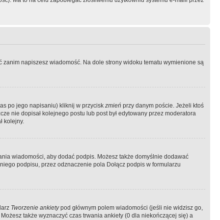
ość). Ma to na celu zapobiegać złośliwemu użytkowniu systemu e-maili przez
ować zanim napiszesz wiadomość. Na dole strony widoku tematu wymienione są
as po jego napisaniu) kliknij w przycisk
zmień
przy danym poście. Jeżeli ktoś
szcze nie dopisał kolejnego postu lub post był edytowany przez moderatora
 kolejny.
łania wiadomości, aby dodać podpis. Możesz także domyślnie dodawać
niego podpisu, przez odznaczenie pola Dołącz podpis w formularzu
larz
Tworzenie ankiety
pod głównym polem wiadomości (jeśli nie widzisz go,
 Możesz także wyznaczyć czas trwania ankiety (0 dla niekończącej się) a