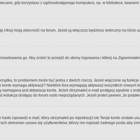
ecane, gdy korzystasz z ogólnodostępnego komputera, np. w bibliotece, kawiarni in
Ukryj moją obecność na forum. Jeżeli ją włączysz będziesz widoczny na liście uży
resetowania go. Aby zrobić to przejdź do strony logowania i kliknij na
Zapomniałem
porządku, to problemem może być jedna z dwóch rzeczy. Jeżeli włączone są funkcj
twoje konto wymaga aktywacji? Niektóre fora wymagają aktywacji wszystkich nowych 
wymagana jest aktywacja konta. Jeżeli otrzymałeś e-mail postępuj zgodnie z instruk
st
redukcja
dostępu do forum osób niepożądanych. Jeżeli jesteś pewien, że podałe
o (sprawdź e-mail, który otrzymałeś po rejestracji) lub Twoje konto zostało usun
rach okresowo usuwa się użytkowników, którzy nie napisali żadnego postu aby zmn