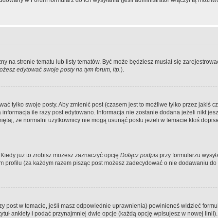
dowany w Forum formularz do ich wysyłania (jeśli administrator włączył tą możliw
zny na stronie tematu lub listy tematów. Być może będziesz musiał się zarejestr
żesz edytować swoje posty na tym forum, itp.
).
 tylko swoje posty. Aby zmienić post (czasem jest to możliwe tylko przez jakiś cz
informacja ile razy post edytowano. Informacja nie zostanie dodana jeżeli nikt je
iętaj, że normalni użytkownicy nie mogą usunąć postu jeżeli w temacie ktoś dopisał
 Kiedy już to zrobisz możesz zaznaczyć opcję
Dołącz podpis
przy formularzu wysy
m profilu (za każdym razem pisząc post możesz zadecydować o nie dodawaniu do 
wszy post w temacie, jeśli masz odpowiednie uprawnienia) powinieneś widzieć formu
uł ankiety i podać przynajmniej dwie opcje (każdą opcję wpisujesz w nowej linii).