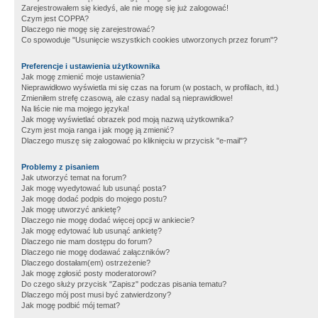
Zarejestrowałem się kiedyś, ale nie mogę się już zalogować!
Czym jest COPPA?
Dlaczego nie mogę się zarejestrować?
Co spowoduje "Usunięcie wszystkich cookies utworzonych przez forum"?
Preferencje i ustawienia użytkownika
Jak mogę zmienić moje ustawienia?
Nieprawidłowo wyświetla mi się czas na forum (w postach, w profilach, itd.)
Zmieniłem strefę czasową, ale czasy nadal są nieprawidłowe!
Na liście nie ma mojego języka!
Jak mogę wyświetlać obrazek pod moją nazwą użytkownika?
Czym jest moja ranga i jak mogę ją zmienić?
Dlaczego muszę się zalogować po kliknięciu w przycisk "e-mail"?
Problemy z pisaniem
Jak utworzyć temat na forum?
Jak mogę wyedytować lub usunąć posta?
Jak mogę dodać podpis do mojego postu?
Jak mogę utworzyć ankietę?
Dlaczego nie mogę dodać więcej opcji w ankiecie?
Jak mogę edytować lub usunąć ankietę?
Dlaczego nie mam dostępu do forum?
Dlaczego nie mogę dodawać załączników?
Dlaczego dostałam(em) ostrzeżenie?
Jak mogę zgłosić posty moderatorowi?
Do czego służy przycisk "Zapisz" podczas pisania tematu?
Dlaczego mój post musi być zatwierdzony?
Jak mogę podbić mój temat?