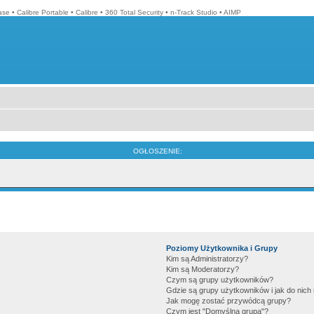
ase
•
Calibre Portable
•
Calibre
•
360 Total Security
•
n-Track Studio
•
AIMP
OGŁOSZENIE:
Poziomy Użytkownika i Grupy
Kim są Administratorzy?
Kim są Moderatorzy?
Czym są grupy użytkowników?
Gdzie są grupy użytkowników i jak do nic
Jak mogę zostać przywódcą grupy?
Czym jest "Domyślna grupa"?