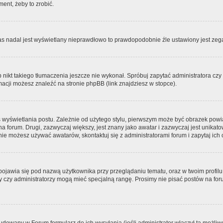
ment, żeby to zrobić.
zas nadal jest wyświetlany nieprawdłowo to prawdopodobnie źle ustawiony jest zega
ikt takiego tłumaczenia jeszcze nie wykonał. Spróbuj zapytać administratora czy m
acji możesz znaleźć na stronie phpBB (link znajdziesz w stopce).
 wyświetlania postu. Zależnie od użytego stylu, pierwszym może być obrazek pow
 na forum. Drugi, zazwyczaj większy, jest znany jako awatar i zazwyczaj jest unik
ie możesz używać awatarów, skontaktuj się z administratorami forum i zapytaj ich 
pojawia się pod nazwą użytkownika przy przeglądaniu tematu, oraz w twoim profilu
zy czy administratorzy mogą mieć specjalną rangę. Prosimy nie pisać postów na for