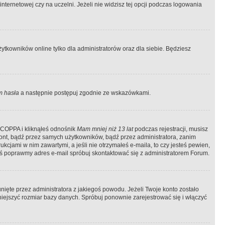
ternetowej czy na uczelni. Jeżeli nie widzisz tej opcji podczas logowania
tkowników online tylko dla administratorów oraz dla siebie. Będziesz
 hasła
a następnie postępuj zgodnie ze wskazówkami.
e COPPA i kliknąłeś odnośnik
Mam mniej niż 13 lat
podczas rejestracji, musisz
kont, bądź przez samych użytkowników, bądź przez administratora, zanim
cjami w nim zawartymi, a jeśli nie otrzymałeś e-maila, to czy jesteś pewien,
ś poprawmy adres e-mail spróbuj skontaktować się z administratorem Forum.
ięte przez administratora z jakiegoś powodu. Jeżeli Twoje konto zostało
iejszyć rozmiar bazy danych. Spróbuj ponownie zarejestrować się i włączyć