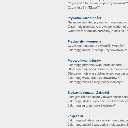
Czym jest "Domyślna grupa użytkownika"?
Czym jest link "Ekipa"?
Prywatne wiadomości
Nie mogę wysyłać prywatnych wiadomości
Otrzymuję niechciane prywatne wiadomośc
Odebrałem spam lub obraźliwy e-mail od ko
Przyjaciele i wrogowie
Czym jest moja lista Przyjaciół i Wrogów?
Jak mogę dodać / usunąć użytkowników z mo
Przeszukiwanie forów
Jak mogę przeszukiwać forum lub fora?
Dlaczego moje wyszukiwanie nie zwraca 
Dlaczego moje wyszukiwanie zwraca pustą
Jak mogę wyszukać użytkowników?
Jak mogę znaleźć moje posty i tematy?
Śledzenie tematu i Zakładki
Jaka jest różnica między utworzeniem zakł
Jak mogę śledzić wybrane fora lub tematy?
Jak mogę usunąć moje śledzenia?
Załączniki
Jak mogę odnaleźć wszystkie moje załączn
Jak mogę znaleźć wszystkie moje załączni