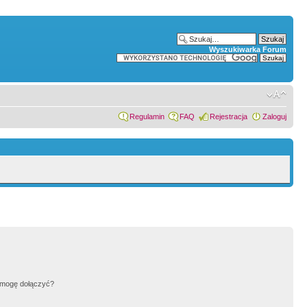
Wyszukiwarka Forum
Regulamin
FAQ
Rejestracja
Zaloguj
h mogę dołączyć?