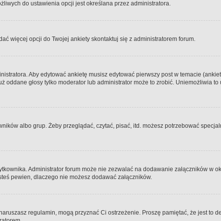
iwych do ustawienia opcji jest określana przez administratora.
dać więcej opcji do Twojej ankiety skontaktuj się z administratorem forum.
nistratora. Aby edytować ankietę musisz edytować pierwszy post w temacie (ankieta
y już oddane głosy tylko moderator lub administrator może to zrobić. Uniemożliwia
ków albo grup. Żeby przeglądać, czytać, pisać, itd. możesz potrzebować specjalny
ytkownika. Administrator forum może nie zezwalać na dodawanie załączników w o
 jesteś pewien, dlaczego nie możesz dodawać załączników.
e naruszasz regulamin, mogą przyznać Ci ostrzeżenie. Proszę pamiętać, że jest to d
tratorem.