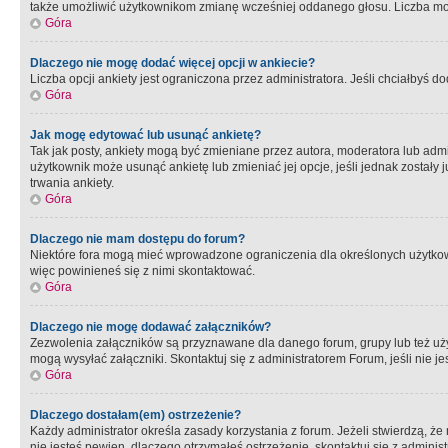
także umożliwić użytkownikom zmianę wcześniej oddanego głosu. Liczba możl
Góra
Dlaczego nie mogę dodać więcej opcji w ankiecie?
Liczba opcji ankiety jest ograniczona przez administratora. Jeśli chciałbyś do
Góra
Jak mogę edytować lub usunąć ankietę?
Tak jak posty, ankiety mogą być zmieniane przez autora, moderatora lub admi
użytkownik może usunąć ankietę lub zmieniać jej opcje, jeśli jednak został
trwania ankiety.
Góra
Dlaczego nie mam dostępu do forum?
Niektóre fora mogą mieć wprowadzone ograniczenia dla określonych użytkowni
więc powinieneś się z nimi skontaktować.
Góra
Dlaczego nie mogę dodawać załączników?
Zezwolenia załączników są przyznawane dla danego forum, grupy lub też uż
mogą wysyłać załączniki. Skontaktuj się z administratorem Forum, jeśli nie
Góra
Dlaczego dostałam(em) ostrzeżenie?
Każdy administrator określa zasady korzystania z forum. Jeżeli stwierdzą, ż
nie jesteś pewien, dlaczego otrzymałeś ostrzeżenie, skontaktuj sie z adminis