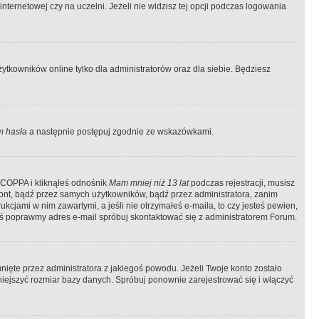
ternetowej czy na uczelni. Jeżeli nie widzisz tej opcji podczas logowania
tkowników online tylko dla administratorów oraz dla siebie. Będziesz
 hasła
a następnie postępuj zgodnie ze wskazówkami.
e COPPA i kliknąłeś odnośnik
Mam mniej niż 13 lat
podczas rejestracji, musisz
kont, bądź przez samych użytkowników, bądź przez administratora, zanim
cjami w nim zawartymi, a jeśli nie otrzymałeś e-maila, to czy jesteś pewien,
ś poprawmy adres e-mail spróbuj skontaktować się z administratorem Forum.
ięte przez administratora z jakiegoś powodu. Jeżeli Twoje konto zostało
iejszyć rozmiar bazy danych. Spróbuj ponownie zarejestrować się i włączyć