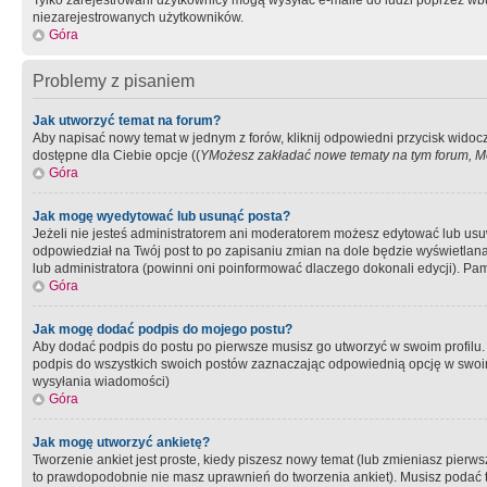
Tylko zarejestrowani użytkownicy mogą wysyłać e-maile do ludzi poprzez wbu
niezarejestrowanych użytkowników.
Góra
Problemy z pisaniem
Jak utworzyć temat na forum?
Aby napisać nowy temat w jednym z forów, kliknij odpowiedni przycisk widoc
dostępne dla Ciebie opcje ((
YMożesz zakładać nowe tematy na tym forum, Mo
Góra
Jak mogę wyedytować lub usunąć posta?
Jeżeli nie jesteś administratorem ani moderatorem możesz edytować lub usuwać
odpowiedział na Twój post to po zapisaniu zmian na dole będzie wyświetlana 
lub administratora (powinni oni poinformować dlaczego dokonali edycji). Pam
Góra
Jak mogę dodać podpis do mojego postu?
Aby dodać podpis do postu po pierwsze musisz go utworzyć w swoim profilu.
podpis do wszystkich swoich postów zaznaczając odpowiednią opcję w swoi
wysyłania wiadomości)
Góra
Jak mogę utworzyć ankietę?
Tworzenie ankiet jest proste, kiedy piszesz nowy temat (lub zmieniasz pier
to prawdopodobnie nie masz uprawnień do tworzenia ankiet). Musisz podać tyt