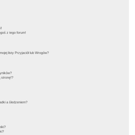
!
i!
goś z tego forum!
jej listy Przyjaciół lub Wrogów?
wyników?
 stronę!?
adki a śledzeniem?
iki?
ki?