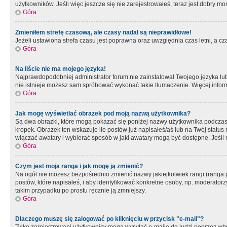
użytkowników. Jeśli więc jeszcze się nie zarejestrowałeś, teraz jest dobry mo
Góra
Zmieniłem strefę czasową, ale czasy nadal są nieprawidłowe!
Jeżeli ustawiona strefa czasu jest poprawna oraz uwzględnia czas letni, a c
Góra
Na liście nie ma mojego języka!
Najprawdopodobniej administrator forum nie zainstalował Twojego języka lub n
nie istnieje możesz sam spróbować wykonać takie tłumaczenie. Więcej inform
Góra
Jak mogę wyświetlać obrazek pod moją nazwą użytkownika?
Są dwa obrazki, które mogą pokazać się poniżej nazwy użytkownika podczas
kropek. Obrazek ten wskazuje ile postów już napisałeś/aś lub na Twój status
włączać awatary i wybierać sposób w jaki awatary mogą być dostępne. Jeśli n
Góra
Czym jest moja ranga i jak mogę ją zmienić?
Na ogół nie możesz bezpośrednio zmienić nazwy jakiejkolwiek rangi (ranga 
postów, które napisałeś, i aby identyfikować konkretne osoby, np. moderator
takim przypadku po prostu ręcznie ją zmniejszy.
Góra
Dlaczego muszę się zalogować po kliknięciu w przycisk "e-mail"?