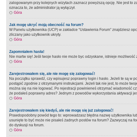
zalogowanym przy kolejnych wizytach zaznacz powyższą opcję. Nie jest to zal
oznacza to, że administrator ją wyłączył.
Góra
Jak mogę ukryć moją obecność na forum?
W Panelu użytkownika (UCP) w zakładce “Ustawienia Forum” znajdziesz opcję 
zliczany jako użytkownik ukryty.
Góra
Zapomniałem hasła!
Nie martw się! Jeśli twoje hasło nie może byc odzyskane, istnieje możliwość z
Góra
Zarejestrowałem się, ale nie mogę się zalogować!
Na początku sprawdź, czy wpisujesz poprawny login i hasło. Jeżeli te są w 
postąpić zgodnie z otrzymanymi instrukcjami. Jeżeli tak nie jest, to może 
można się na nie logować. Po rejestracji powinieneś otrzymać wiadomość czy 
że podałeś poprawny adres? Jednym z powodów wykorzystania aktywacji je
Góra
Zarejestrowałem się kiedyś, ale nie mogę się już zalogować!
Prawdopodobny powód tego to: wprowadzasz błędna nazwę użytkownika lub hasł
usunięte to być może nie pisałeś żadnych postów na forum? Zazwyczaj na fo
do dyskusji na forum.
Góra