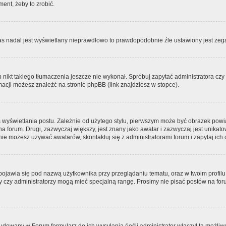
ment, żeby to zrobić.
zas nadal jest wyświetlany nieprawdłowo to prawdopodobnie źle ustawiony jest zega
ikt takiego tłumaczenia jeszcze nie wykonał. Spróbuj zapytać administratora czy m
acji możesz znaleźć na stronie phpBB (link znajdziesz w stopce).
 wyświetlania postu. Zależnie od użytego stylu, pierwszym może być obrazek pow
 na forum. Drugi, zazwyczaj większy, jest znany jako awatar i zazwyczaj jest unik
ie możesz używać awatarów, skontaktuj się z administratorami forum i zapytaj ich 
pojawia się pod nazwą użytkownika przy przeglądaniu tematu, oraz w twoim profilu
zy czy administratorzy mogą mieć specjalną rangę. Prosimy nie pisać postów na for