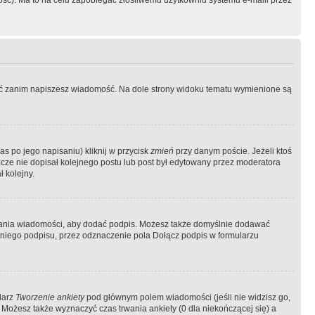
ość). Ma to na celu zapobiegać złośliwemu użytkowniu systemu e-maili przez
ować zanim napiszesz wiadomość. Na dole strony widoku tematu wymienione są
as po jego napisaniu) kliknij w przycisk
zmień
przy danym poście. Jeżeli ktoś
szcze nie dopisał kolejnego postu lub post był edytowany przez moderatora
 kolejny.
łania wiadomości, aby dodać podpis. Możesz także domyślnie dodawać
niego podpisu, przez odznaczenie pola Dołącz podpis w formularzu
larz
Tworzenie ankiety
pod głównym polem wiadomości (jeśli nie widzisz go,
 Możesz także wyznaczyć czas trwania ankiety (0 dla niekończącej się) a