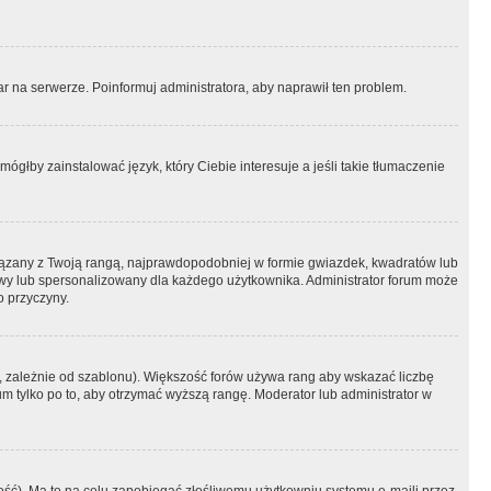
r na serwerze. Poinformuj administratora, aby naprawił ten problem.
ógłby zainstalować język, który Ciebie interesuje a jeśli takie tłumaczenie
iązany z Twoją rangą, najprawdopodobniej w formie gwiazdek, kwadratów lub
atowy lub spersonalizowany dla każdego użytkownika. Administrator forum może
o przyczyny.
, zależnie od szablonu). Większość forów używa rang aby wskazać liczbę
um tylko po to, aby otrzymać wyższą rangę. Moderator lub administrator w