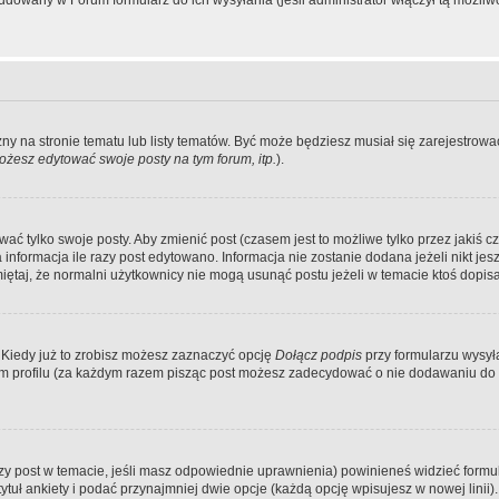
dowany w Forum formularz do ich wysyłania (jeśli administrator włączył tą możliw
zny na stronie tematu lub listy tematów. Być może będziesz musiał się zarejestr
żesz edytować swoje posty na tym forum, itp.
).
 tylko swoje posty. Aby zmienić post (czasem jest to możliwe tylko przez jakiś cz
informacja ile razy post edytowano. Informacja nie zostanie dodana jeżeli nikt je
iętaj, że normalni użytkownicy nie mogą usunąć postu jeżeli w temacie ktoś dopisał
 Kiedy już to zrobisz możesz zaznaczyć opcję
Dołącz podpis
przy formularzu wysy
m profilu (za każdym razem pisząc post możesz zadecydować o nie dodawaniu do 
wszy post w temacie, jeśli masz odpowiednie uprawnienia) powinieneś widzieć formu
uł ankiety i podać przynajmniej dwie opcje (każdą opcję wpisujesz w nowej linii).