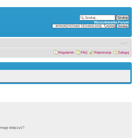
Wyszukiwarka Forum
Regulamin
FAQ
Rejestracja
Zaloguj
h mogę dołączyć?