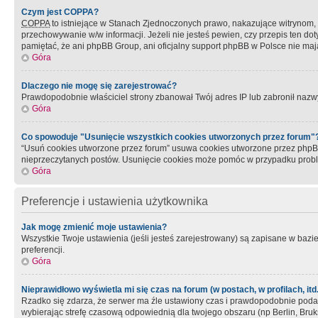
Czym jest COPPA?
COPPA
to istniejące w Stanach Zjednoczonych prawo, nakazujące witrynom
przechowywanie w/w informacji. Jeżeli nie jesteś pewien, czy przepis ten dot
pamiętać, że ani phpBB Group, ani oficjalny support phpBB w Polsce nie mają
Góra
Dlaczego nie mogę się zarejestrować?
Prawdopodobnie właściciel strony zbanował Twój adres IP lub zabronił nazwy 
Góra
Co spowoduje "Usunięcie wszystkich cookies utworzonych przez forum"
“Usuń cookies utworzone przez forum” usuwa cookies utworzone przez phpBB3
nieprzeczytanych postów. Usunięcie cookies może pomóc w przypadku pro
Góra
Preferencje i ustawienia użytkownika
Jak mogę zmienić moje ustawienia?
Wszystkie Twoje ustawienia (jeśli jesteś zarejestrowany) są zapisane w bazie 
preferencji.
Góra
Nieprawidłowo wyświetla mi się czas na forum (w postach, w profilach, itd.
Rzadko się zdarza, że serwer ma źle ustawiony czas i prawdopodobnie podane 
wybierając strefę czasową odpowiednią dla twojego obszaru (np Berlin, Bruk