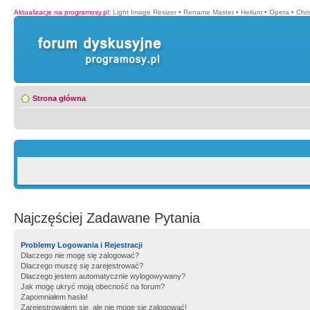
Aktualizacje na programosy.pl
:
Light Image Resizer
•
Rename Master
•
Helium
•
Opera
•
Chr
Strona główna
Najczęściej Zadawane Pytania
Problemy Logowania i Rejestracji
Dlaczego nie mogę się zalogować?
Dlaczego muszę się zarejestrować?
Dlaczego jestem automatycznie wylogowywany?
Jak mogę ukryć moją obecność na forum?
Zapomniałem hasła!
Zarejestrowałem się, ale nie mogę się zalogować!