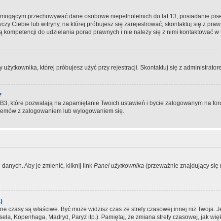
, mogącym przechowywać dane osobowe niepełnoletnich do lat 13, posiadanie pi
yczy Ciebie lub witryny, na której próbujesz się zarejestrować, skontaktuj się z pr
 kompetencji do udzielania porad prawnych i nie należy się z nimi kontaktować w te
użytkownika, której próbujesz użyć przy rejestracji. Skontaktuj się z administrat
?
, które pozwalają na zapamiętanie Twoich ustawień i bycie zalogowanym na forum
blemów z zalogowaniem lub wylogowaniem się.
danych. Aby je zmienić, kliknij link
Panel użytkownika
(przeważnie znajdujący się n
)
czasy są właściwe. Być może widzisz czas ze strefy czasowej innej niż Twoja. Jeże
sela, Kopenhaga, Madryd, Paryż itp.). Pamiętaj, że zmiana strefy czasowej, jak 