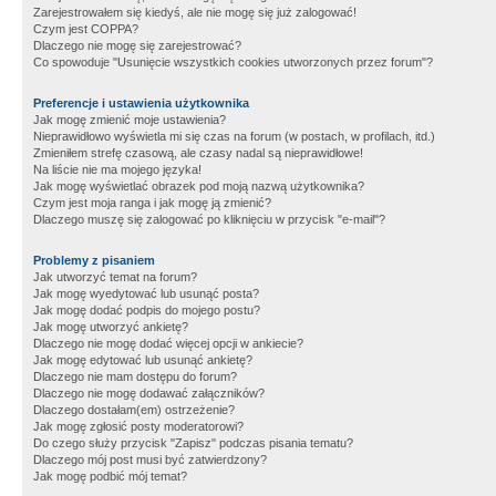
Zarejestrowałem się kiedyś, ale nie mogę się już zalogować!
Czym jest COPPA?
Dlaczego nie mogę się zarejestrować?
Co spowoduje "Usunięcie wszystkich cookies utworzonych przez forum"?
Preferencje i ustawienia użytkownika
Jak mogę zmienić moje ustawienia?
Nieprawidłowo wyświetla mi się czas na forum (w postach, w profilach, itd.)
Zmieniłem strefę czasową, ale czasy nadal są nieprawidłowe!
Na liście nie ma mojego języka!
Jak mogę wyświetlać obrazek pod moją nazwą użytkownika?
Czym jest moja ranga i jak mogę ją zmienić?
Dlaczego muszę się zalogować po kliknięciu w przycisk "e-mail"?
Problemy z pisaniem
Jak utworzyć temat na forum?
Jak mogę wyedytować lub usunąć posta?
Jak mogę dodać podpis do mojego postu?
Jak mogę utworzyć ankietę?
Dlaczego nie mogę dodać więcej opcji w ankiecie?
Jak mogę edytować lub usunąć ankietę?
Dlaczego nie mam dostępu do forum?
Dlaczego nie mogę dodawać załączników?
Dlaczego dostałam(em) ostrzeżenie?
Jak mogę zgłosić posty moderatorowi?
Do czego służy przycisk "Zapisz" podczas pisania tematu?
Dlaczego mój post musi być zatwierdzony?
Jak mogę podbić mój temat?