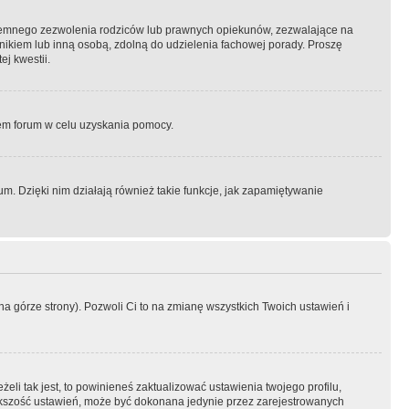
semnego zezwolenia rodziców lub prawnych opiekunów, zezwalające na
awnikiem lub inną osobą, zdolną do udzielenia fachowej porady. Proszę
j kwestii.
orem forum w celu uzyskania pomocy.
. Dzięki nim działają również takie funkcje, jak zapamiętywanie
a górze strony). Pozwoli Ci to na zmianę wszystkich Twoich ustawień i
li tak jest, to powinieneś zaktualizować ustawienia twojego profilu,
większość ustawień, może być dokonana jedynie przez zarejestrowanych