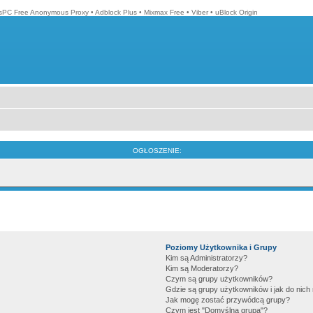
isPC Free Anonymous Proxy
•
Adblock Plus
•
Mixmax Free
•
Viber
•
uBlock Origin
OGŁOSZENIE:
Poziomy Użytkownika i Grupy
Kim są Administratorzy?
Kim są Moderatorzy?
Czym są grupy użytkowników?
Gdzie są grupy użytkowników i jak do nic
Jak mogę zostać przywódcą grupy?
Czym jest "Domyślna grupa"?