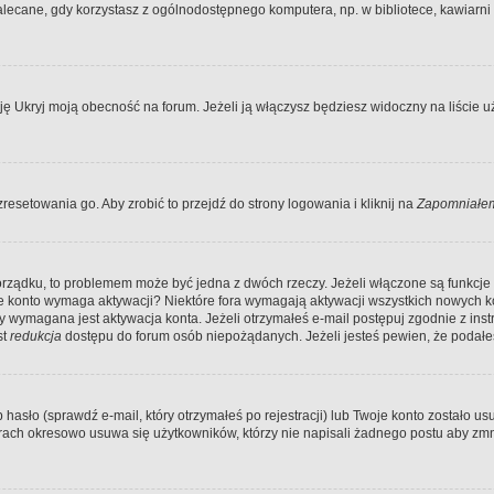
ecane, gdy korzystasz z ogólnodostępnego komputera, np. w bibliotece, kawiarni in
Ukryj moją obecność na forum. Jeżeli ją włączysz będziesz widoczny na liście uży
resetowania go. Aby zrobić to przejdź do strony logowania i kliknij na
Zapomniałem
porządku, to problemem może być jedna z dwóch rzeczy. Jeżeli włączone są funkcj
twoje konto wymaga aktywacji? Niektóre fora wymagają aktywacji wszystkich nowych 
wymagana jest aktywacja konta. Jeżeli otrzymałeś e-mail postępuj zgodnie z instruk
st
redukcja
dostępu do forum osób niepożądanych. Jeżeli jesteś pewien, że podałe
o (sprawdź e-mail, który otrzymałeś po rejestracji) lub Twoje konto zostało usun
rach okresowo usuwa się użytkowników, którzy nie napisali żadnego postu aby zmn