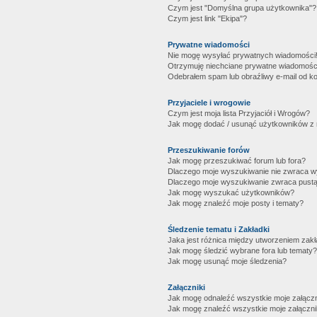
Czym jest "Domyślna grupa użytkownika"?
Czym jest link "Ekipa"?
Prywatne wiadomości
Nie mogę wysyłać prywatnych wiadomości
Otrzymuję niechciane prywatne wiadomośc
Odebrałem spam lub obraźliwy e-mail od ko
Przyjaciele i wrogowie
Czym jest moja lista Przyjaciół i Wrogów?
Jak mogę dodać / usunąć użytkowników z mo
Przeszukiwanie forów
Jak mogę przeszukiwać forum lub fora?
Dlaczego moje wyszukiwanie nie zwraca 
Dlaczego moje wyszukiwanie zwraca pustą
Jak mogę wyszukać użytkowników?
Jak mogę znaleźć moje posty i tematy?
Śledzenie tematu i Zakładki
Jaka jest różnica między utworzeniem zakł
Jak mogę śledzić wybrane fora lub tematy?
Jak mogę usunąć moje śledzenia?
Załączniki
Jak mogę odnaleźć wszystkie moje załączn
Jak mogę znaleźć wszystkie moje załączni