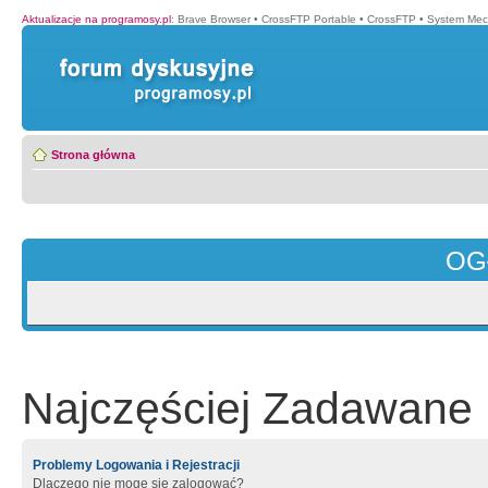
Aktualizacje na programosy.pl
:
Brave Browser
•
CrossFTP Portable
•
CrossFTP
•
System Mec
Strona główna
OG
Najczęściej Zadawane 
Problemy Logowania i Rejestracji
Dlaczego nie mogę się zalogować?