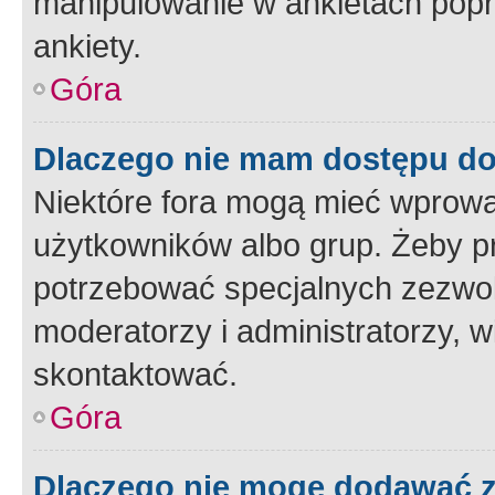
manipulowanie w ankietach popr
ankiety.
Góra
Dlaczego nie mam dostępu d
Niektóre fora mogą mieć wprowa
użytkowników albo grup. Żeby pr
potrzebować specjalnych zezwole
moderatorzy i administratorzy, w
skontaktować.
Góra
Dlaczego nie mogę dodawać 