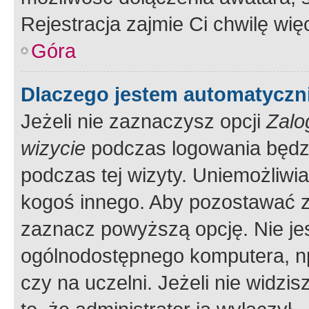
Rejestracja zajmie Ci chwilę wi
Góra
Dlaczego jestem automatycz
Jeżeli nie zaznaczysz opcji
Zalo
wizycie
podczas logowania będzi
podczas tej wizyty. Uniemożliwi
kogoś innego. Aby pozostawać 
zaznacz powyższą opcję. Nie jes
ogólnodostępnego komputera, np.
czy na uczelni. Jeżeli nie widzi