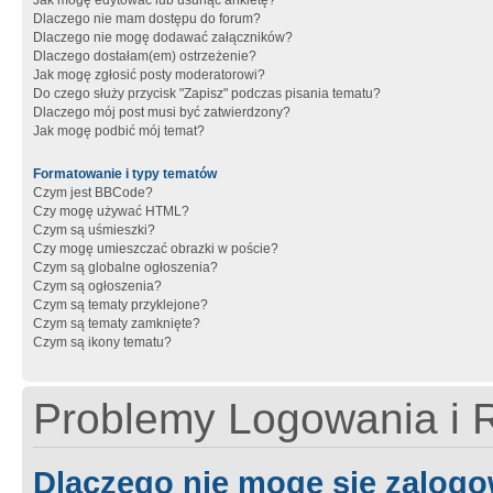
Jak mogę edytować lub usunąć ankietę?
Dlaczego nie mam dostępu do forum?
Dlaczego nie mogę dodawać załączników?
Dlaczego dostałam(em) ostrzeżenie?
Jak mogę zgłosić posty moderatorowi?
Do czego służy przycisk "Zapisz" podczas pisania tematu?
Dlaczego mój post musi być zatwierdzony?
Jak mogę podbić mój temat?
Formatowanie i typy tematów
Czym jest BBCode?
Czy mogę używać HTML?
Czym są uśmieszki?
Czy mogę umieszczać obrazki w poście?
Czym są globalne ogłoszenia?
Czym są ogłoszenia?
Czym są tematy przyklejone?
Czym są tematy zamknięte?
Czym są ikony tematu?
Problemy Logowania i R
Dlaczego nie mogę się zalog