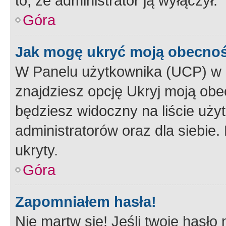
to, że administrator ją wyłączył.
Góra
Jak mogę ukryć moją obecno
W Panelu użytkownika (UCP) w 
znajdziesz opcję Ukryj moją obe
będziesz widoczny na liście użyt
administratorów oraz dla siebie.
ukryty.
Góra
Zapomniałem hasła!
Nie martw się! Jeśli twoje hasło