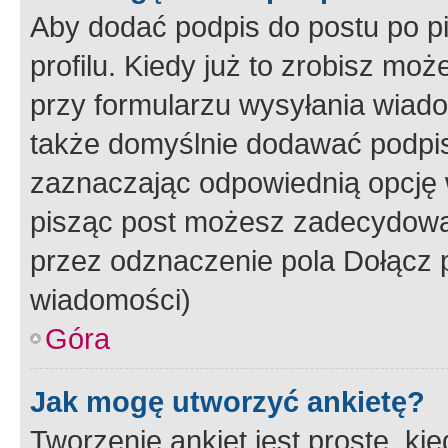
Aby dodać podpis do postu po 
profilu. Kiedy już to zrobisz m
przy formularzu wysyłania wiad
także domyślnie dodawać podpi
zaznaczając odpowiednią opcję 
pisząc post możesz zadecydowa
przez odznaczenie pola Dołącz 
wiadomości)
Góra
Jak mogę utworzyć ankietę?
Tworzenie ankiet jest proste, ki