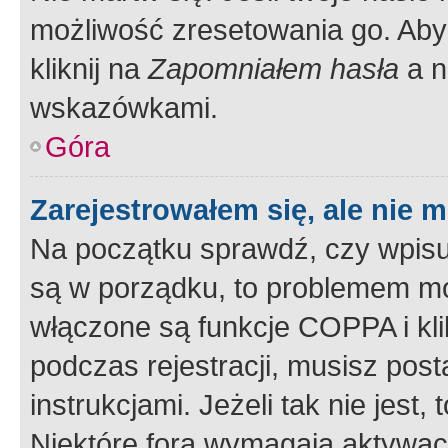
możliwość zresetowania go. Aby 
kliknij na
Zapomniałem hasła
a n
wskazówkami.
Góra
Zarejestrowałem się, ale nie 
Na początku sprawdź, czy wpisuj
są w porządku, to problemem mo
włączone są funkcje COPPA i kl
podczas rejestracji, musisz pos
instrukcjami. Jeżeli tak nie jes
Niektóre fora wymagają aktywac