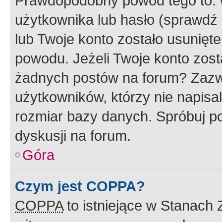
Prawdopodobny powód tego to:
użytkownika lub hasło (sprawdź e
lub Twoje konto zostało usunięte
powodu. Jeżeli Twoje konto zost
żadnych postów na forum? Zazw
użytkowników, którzy nie napisa
rozmiar bazy danych. Spróbuj po
dyskusji na forum.
Góra
Czym jest COPPA?
COPPA
to istniejące w Stanach