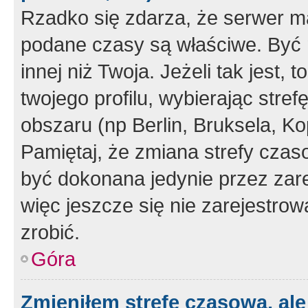
Rzadko się zdarza, że serwer m
podane czasy są właściwe. Być 
innej niż Twoja. Jeżeli tak jest,
twojego profilu, wybierając str
obszaru (np Berlin, Bruksela, Ko
Pamiętaj, że zmiana strefy czas
być dokonana jedynie przez zar
więc jeszcze się nie zarejestrow
zrobić.
Góra
Zmieniłem strefę czasową, ale