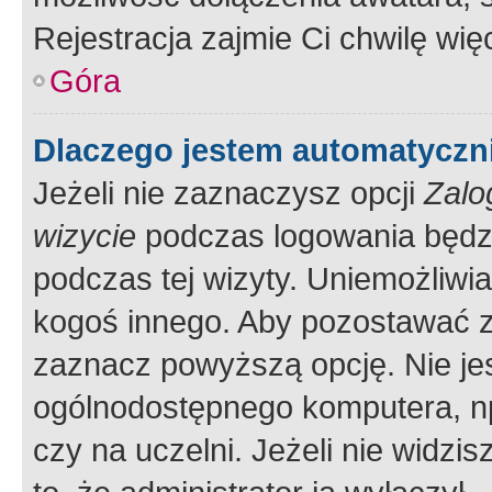
Rejestracja zajmie Ci chwilę wi
Góra
Dlaczego jestem automatycz
Jeżeli nie zaznaczysz opcji
Zalo
wizycie
podczas logowania będzi
podczas tej wizyty. Uniemożliwi
kogoś innego. Aby pozostawać 
zaznacz powyższą opcję. Nie jes
ogólnodostępnego komputera, np.
czy na uczelni. Jeżeli nie widzi