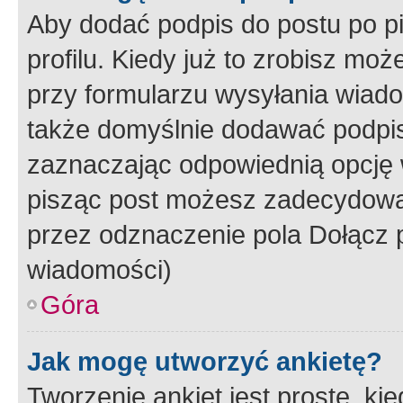
Aby dodać podpis do postu po 
profilu. Kiedy już to zrobisz m
przy formularzu wysyłania wiad
także domyślnie dodawać podpi
zaznaczając odpowiednią opcję 
pisząc post możesz zadecydowa
przez odznaczenie pola Dołącz 
wiadomości)
Góra
Jak mogę utworzyć ankietę?
Tworzenie ankiet jest proste, ki