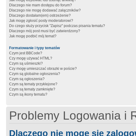
Jak mogę edytować lub usunąć ankietę?
Dlaczego nie mam dostępu do forum?
Dlaczego nie mogę dodawać załączników?
Dlaczego dostałam(em) ostrzeżenie?
Jak mogę zgłosić posty moderatorowi?
Do czego służy przycisk "Zapisz" podczas pisania tematu?
Dlaczego mój post musi być zatwierdzony?
Jak mogę podbić mój temat?
Formatowanie i typy tematów
Czym jest BBCode?
Czy mogę używać HTML?
Czym są uśmieszki?
Czy mogę umieszczać obrazki w poście?
Czym są globalne ogłoszenia?
Czym są ogłoszenia?
Czym są tematy przyklejone?
Czym są tematy zamknięte?
Czym są ikony tematu?
Problemy Logowania i R
Dlaczego nie mogę się zalog