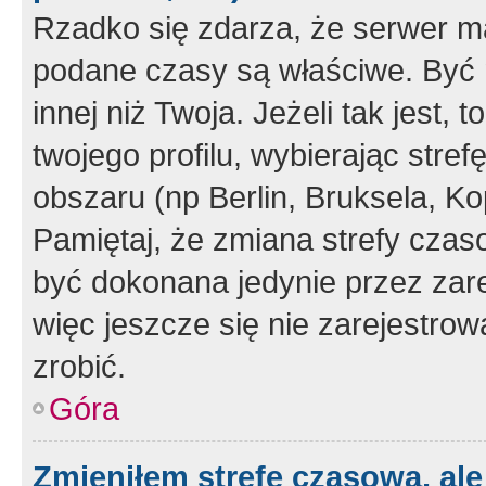
Rzadko się zdarza, że serwer m
podane czasy są właściwe. Być 
innej niż Twoja. Jeżeli tak jest,
twojego profilu, wybierając str
obszaru (np Berlin, Bruksela, Ko
Pamiętaj, że zmiana strefy czas
być dokonana jedynie przez zar
więc jeszcze się nie zarejestrow
zrobić.
Góra
Zmieniłem strefę czasową, ale