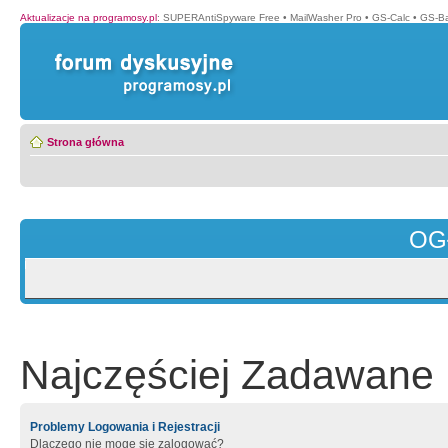
Aktualizacje na programosy.pl
:
SUPERAntiSpyware Free
•
MailWasher Pro
•
GS-Calc
•
GS-B
Strona główna
OG
Najczęściej Zadawane 
Problemy Logowania i Rejestracji
Dlaczego nie mogę się zalogować?