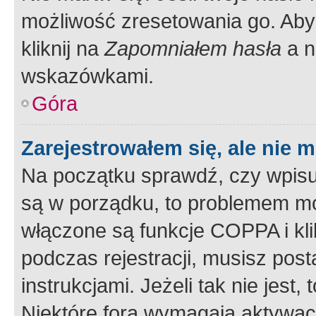
możliwość zresetowania go. Aby 
kliknij na
Zapomniałem hasła
a n
wskazówkami.
Góra
Zarejestrowałem się, ale nie 
Na początku sprawdź, czy wpisuj
są w porządku, to problemem mo
włączone są funkcje COPPA i kl
podczas rejestracji, musisz pos
instrukcjami. Jeżeli tak nie jes
Niektóre fora wymagają aktywac