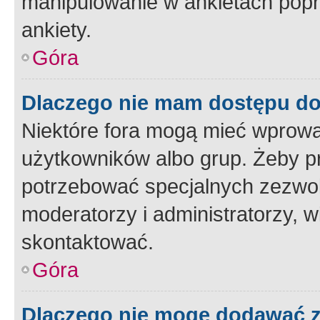
manipulowanie w ankietach popr
ankiety.
Góra
Dlaczego nie mam dostępu d
Niektóre fora mogą mieć wprowa
użytkowników albo grup. Żeby pr
potrzebować specjalnych zezwole
moderatorzy i administratorzy, w
skontaktować.
Góra
Dlaczego nie mogę dodawać 