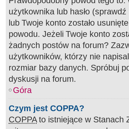
Prawdopodobny powód tego to:
użytkownika lub hasło (sprawdź e
lub Twoje konto zostało usunięte
powodu. Jeżeli Twoje konto zost
żadnych postów na forum? Zazw
użytkowników, którzy nie napisa
rozmiar bazy danych. Spróbuj po
dyskusji na forum.
Góra
Czym jest COPPA?
COPPA
to istniejące w Stanach