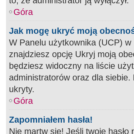
to, że administrator ją wyłączył.
Góra
Jak mogę ukryć moją obecno
W Panelu użytkownika (UCP) w 
znajdziesz opcję Ukryj moją obe
będziesz widoczny na liście użyt
administratorów oraz dla siebie.
ukryty.
Góra
Zapomniałem hasła!
Nie martw się! Jeśli twoje hasło