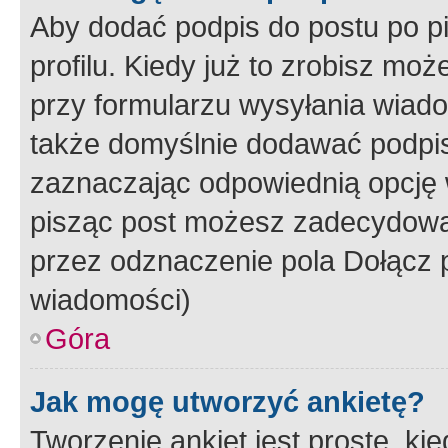
Aby dodać podpis do postu po 
profilu. Kiedy już to zrobisz m
przy formularzu wysyłania wiad
także domyślnie dodawać podpi
zaznaczając odpowiednią opcję 
pisząc post możesz zadecydowa
przez odznaczenie pola Dołącz 
wiadomości)
Góra
Jak mogę utworzyć ankietę?
Tworzenie ankiet jest proste, ki