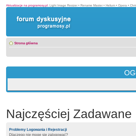
Aktualizacje na programosy.pl
:
Light Image Resizer
•
Rename Master
•
Helium
•
Opera
•
Chr
Strona główna
OG
Najczęściej Zadawane 
Problemy Logowania i Rejestracji
Dlaczego nie mogę się zalogować?