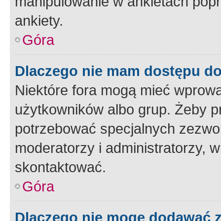
manipulowanie w ankietach popr
ankiety.
Góra
Dlaczego nie mam dostępu d
Niektóre fora mogą mieć wprowa
użytkowników albo grup. Żeby pr
potrzebować specjalnych zezwole
moderatorzy i administratorzy, w
skontaktować.
Góra
Dlaczego nie mogę dodawać 