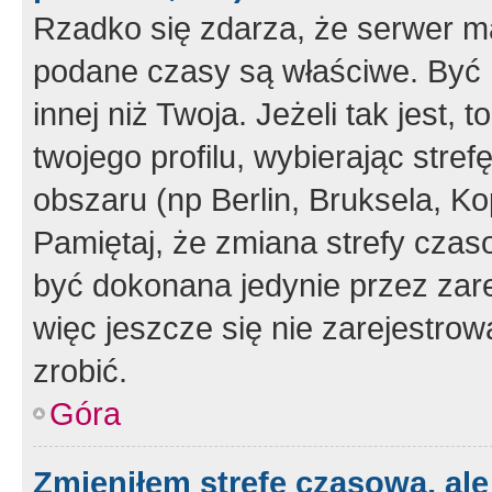
Rzadko się zdarza, że serwer m
podane czasy są właściwe. Być 
innej niż Twoja. Jeżeli tak jest,
twojego profilu, wybierając str
obszaru (np Berlin, Bruksela, Ko
Pamiętaj, że zmiana strefy czas
być dokonana jedynie przez zar
więc jeszcze się nie zarejestrow
zrobić.
Góra
Zmieniłem strefę czasową, ale