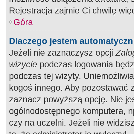
Rejestracja zajmie Ci chwilę wi
Góra
Dlaczego jestem automatycz
Jeżeli nie zaznaczysz opcji
Zalo
wizycie
podczas logowania będzi
podczas tej wizyty. Uniemożliwi
kogoś innego. Aby pozostawać 
zaznacz powyższą opcję. Nie jes
ogólnodostępnego komputera, np.
czy na uczelni. Jeżeli nie widzi