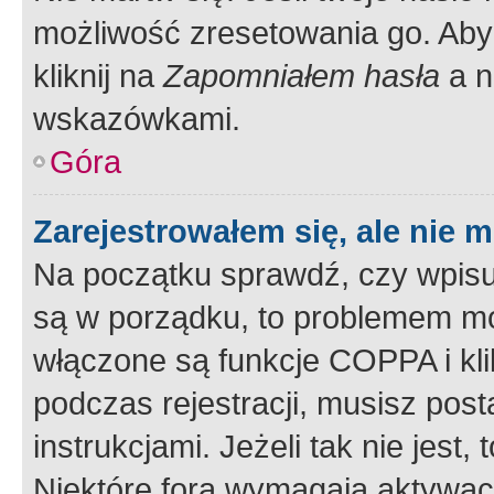
możliwość zresetowania go. Aby 
kliknij na
Zapomniałem hasła
a n
wskazówkami.
Góra
Zarejestrowałem się, ale nie 
Na początku sprawdź, czy wpisuj
są w porządku, to problemem mo
włączone są funkcje COPPA i kl
podczas rejestracji, musisz pos
instrukcjami. Jeżeli tak nie jes
Niektóre fora wymagają aktywac