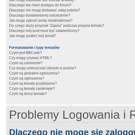
Jak mogę edytować lub usunąć ankietę?
Dlaczego nie mam dostępu do forum?
Dlaczego nie mogę dodawać załączników?
Dlaczego dostałam(em) ostrzeżenie?
Jak mogę zgłosić posty moderatorowi?
Do czego służy przycisk "Zapisz" podczas pisania tematu?
Dlaczego mój post musi być zatwierdzony?
Jak mogę podbić mój temat?
Formatowanie i typy tematów
Czym jest BBCode?
Czy mogę używać HTML?
Czym są uśmieszki?
Czy mogę umieszczać obrazki w poście?
Czym są globalne ogłoszenia?
Czym są ogłoszenia?
Czym są tematy przyklejone?
Czym są tematy zamknięte?
Czym są ikony tematu?
Problemy Logowania i R
Dlaczego nie mogę się zalog