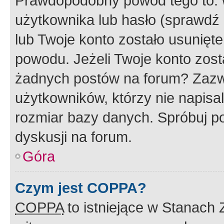
Prawdopodobny powód tego to:
użytkownika lub hasło (sprawdź e
lub Twoje konto zostało usunięte
powodu. Jeżeli Twoje konto zost
żadnych postów na forum? Zazw
użytkowników, którzy nie napisa
rozmiar bazy danych. Spróbuj po
dyskusji na forum.
Góra
Czym jest COPPA?
COPPA
to istniejące w Stanach