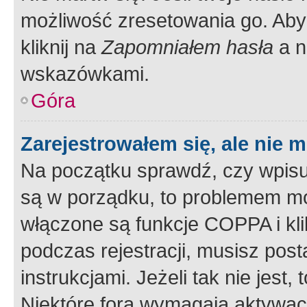
możliwość zresetowania go. Aby 
kliknij na
Zapomniałem hasła
a n
wskazówkami.
Góra
Zarejestrowałem się, ale nie 
Na początku sprawdź, czy wpisuj
są w porządku, to problemem mo
włączone są funkcje COPPA i kl
podczas rejestracji, musisz pos
instrukcjami. Jeżeli tak nie jes
Niektóre fora wymagają aktywac