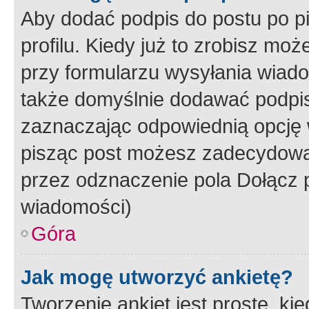
Aby dodać podpis do postu po 
profilu. Kiedy już to zrobisz m
przy formularzu wysyłania wiad
także domyślnie dodawać podpi
zaznaczając odpowiednią opcję 
pisząc post możesz zadecydowa
przez odznaczenie pola Dołącz 
wiadomości)
Góra
Jak mogę utworzyć ankietę?
Tworzenie ankiet jest proste, ki