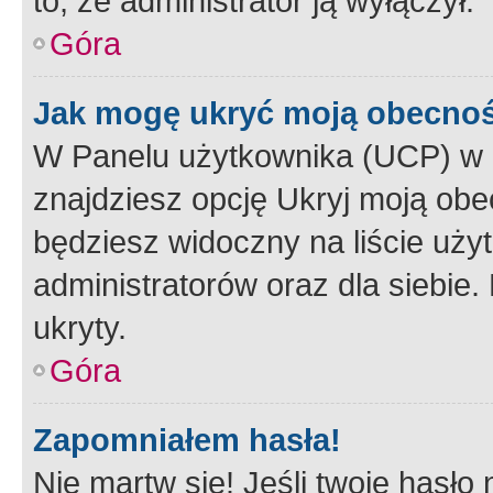
to, że administrator ją wyłączył.
Góra
Jak mogę ukryć moją obecno
W Panelu użytkownika (UCP) w 
znajdziesz opcję Ukryj moją obe
będziesz widoczny na liście użyt
administratorów oraz dla siebie.
ukryty.
Góra
Zapomniałem hasła!
Nie martw się! Jeśli twoje hasło