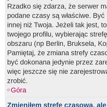
Rzadko się zdarza, że serwer m
podane czasy są właściwe. Być 
innej niż Twoja. Jeżeli tak jest,
twojego profilu, wybierając str
obszaru (np Berlin, Bruksela, Ko
Pamiętaj, że zmiana strefy czas
być dokonana jedynie przez zar
więc jeszcze się nie zarejestrow
zrobić.
Góra
Zmieniłem strefę czasową, ale