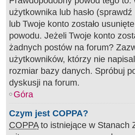
Prawdopodobny powód tego to:
użytkownika lub hasło (sprawdź e
lub Twoje konto zostało usunięte
powodu. Jeżeli Twoje konto zost
żadnych postów na forum? Zazw
użytkowników, którzy nie napisa
rozmiar bazy danych. Spróbuj po
dyskusji na forum.
Góra
Czym jest COPPA?
COPPA
to istniejące w Stanach