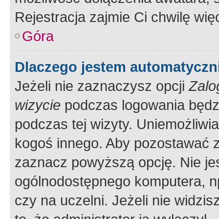
Rejestracja zajmie Ci chwilę wi
Góra
Dlaczego jestem automatycz
Jeżeli nie zaznaczysz opcji
Zalo
wizycie
podczas logowania będzi
podczas tej wizyty. Uniemożliwi
kogoś innego. Aby pozostawać 
zaznacz powyższą opcję. Nie jes
ogólnodostępnego komputera, np.
czy na uczelni. Jeżeli nie widzi