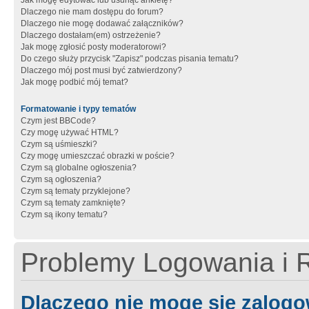
Jak mogę edytować lub usunąć ankietę?
Dlaczego nie mam dostępu do forum?
Dlaczego nie mogę dodawać załączników?
Dlaczego dostałam(em) ostrzeżenie?
Jak mogę zgłosić posty moderatorowi?
Do czego służy przycisk "Zapisz" podczas pisania tematu?
Dlaczego mój post musi być zatwierdzony?
Jak mogę podbić mój temat?
Formatowanie i typy tematów
Czym jest BBCode?
Czy mogę używać HTML?
Czym są uśmieszki?
Czy mogę umieszczać obrazki w poście?
Czym są globalne ogłoszenia?
Czym są ogłoszenia?
Czym są tematy przyklejone?
Czym są tematy zamknięte?
Czym są ikony tematu?
Problemy Logowania i R
Dlaczego nie mogę się zalog