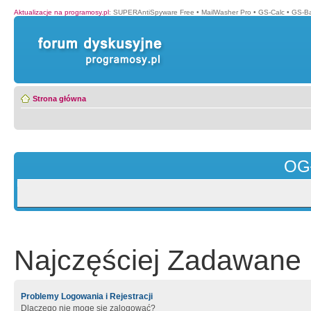
Aktualizacje na programosy.pl
:
SUPERAntiSpyware Free
•
MailWasher Pro
•
GS-Calc
•
GS-B
Strona główna
OG
Najczęściej Zadawane 
Problemy Logowania i Rejestracji
Dlaczego nie mogę się zalogować?