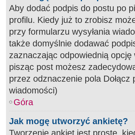
Aby dodać podpis do postu po 
profilu. Kiedy już to zrobisz m
przy formularzu wysyłania wiad
także domyślnie dodawać podpi
zaznaczając odpowiednią opcję 
pisząc post możesz zadecydowa
przez odznaczenie pola Dołącz 
wiadomości)
Góra
Jak mogę utworzyć ankietę?
Tworzenie ankiet jest proste, ki