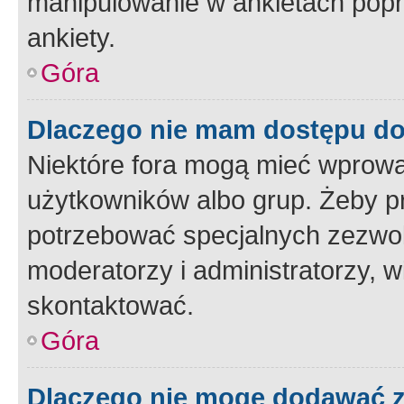
manipulowanie w ankietach popr
ankiety.
Góra
Dlaczego nie mam dostępu d
Niektóre fora mogą mieć wprowa
użytkowników albo grup. Żeby pr
potrzebować specjalnych zezwole
moderatorzy i administratorzy, w
skontaktować.
Góra
Dlaczego nie mogę dodawać 