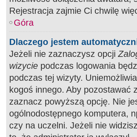
Rejestracja zajmie Ci chwilę wi
Góra
Dlaczego jestem automatycz
Jeżeli nie zaznaczysz opcji
Zalo
wizycie
podczas logowania będzi
podczas tej wizyty. Uniemożliwi
kogoś innego. Aby pozostawać 
zaznacz powyższą opcję. Nie jes
ogólnodostępnego komputera, np.
czy na uczelni. Jeżeli nie widzi