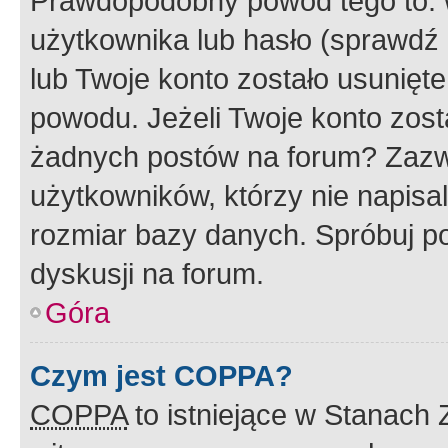
Prawdopodobny powód tego to:
użytkownika lub hasło (sprawdź e
lub Twoje konto zostało usunięte
powodu. Jeżeli Twoje konto zost
żadnych postów na forum? Zazw
użytkowników, którzy nie napisa
rozmiar bazy danych. Spróbuj po
dyskusji na forum.
Góra
Czym jest COPPA?
COPPA
to istniejące w Stanach