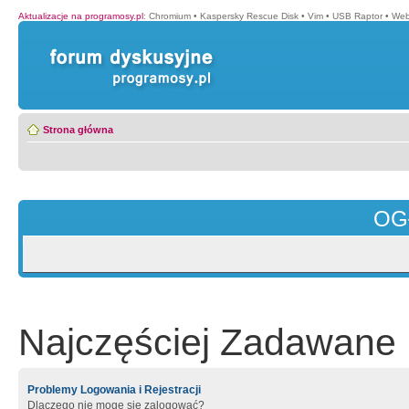
Aktualizacje na programosy.pl
:
Chromium
•
Kaspersky Rescue Disk
•
Vim
•
USB Raptor
•
Web
Strona główna
OG
Najczęściej Zadawane 
Problemy Logowania i Rejestracji
Dlaczego nie mogę się zalogować?