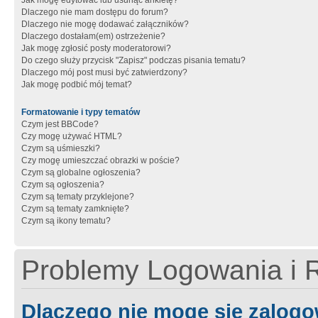
Jak mogę edytować lub usunąć ankietę?
Dlaczego nie mam dostępu do forum?
Dlaczego nie mogę dodawać załączników?
Dlaczego dostałam(em) ostrzeżenie?
Jak mogę zgłosić posty moderatorowi?
Do czego służy przycisk "Zapisz" podczas pisania tematu?
Dlaczego mój post musi być zatwierdzony?
Jak mogę podbić mój temat?
Formatowanie i typy tematów
Czym jest BBCode?
Czy mogę używać HTML?
Czym są uśmieszki?
Czy mogę umieszczać obrazki w poście?
Czym są globalne ogłoszenia?
Czym są ogłoszenia?
Czym są tematy przyklejone?
Czym są tematy zamknięte?
Czym są ikony tematu?
Problemy Logowania i R
Dlaczego nie mogę się zalog