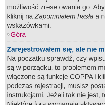
możliwość zresetowania go. Aby 
kliknij na
Zapomniałem hasła
a n
wskazówkami.
Góra
Zarejestrowałem się, ale nie 
Na początku sprawdź, czy wpisuj
są w porządku, to problemem mo
włączone są funkcje COPPA i kl
podczas rejestracji, musisz pos
instrukcjami. Jeżeli tak nie jes
Niektóre fora wymagają aktywac