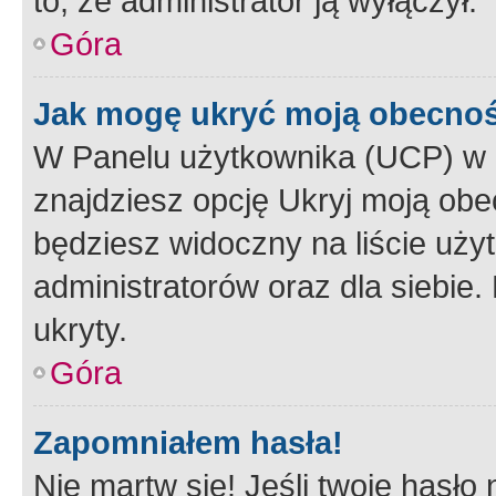
to, że administrator ją wyłączył.
Góra
Jak mogę ukryć moją obecno
W Panelu użytkownika (UCP) w 
znajdziesz opcję Ukryj moją obe
będziesz widoczny na liście użyt
administratorów oraz dla siebie.
ukryty.
Góra
Zapomniałem hasła!
Nie martw się! Jeśli twoje hasło