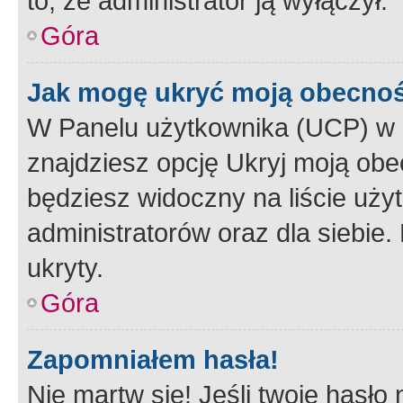
to, że administrator ją wyłączył.
Góra
Jak mogę ukryć moją obecno
W Panelu użytkownika (UCP) w 
znajdziesz opcję Ukryj moją obe
będziesz widoczny na liście użyt
administratorów oraz dla siebie.
ukryty.
Góra
Zapomniałem hasła!
Nie martw się! Jeśli twoje hasło