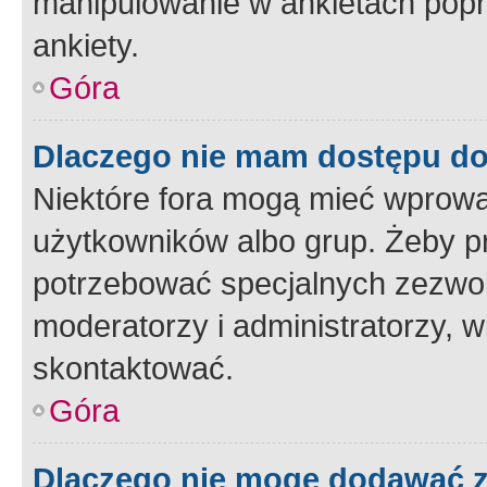
manipulowanie w ankietach popr
ankiety.
Góra
Dlaczego nie mam dostępu d
Niektóre fora mogą mieć wprowa
użytkowników albo grup. Żeby pr
potrzebować specjalnych zezwole
moderatorzy i administratorzy, w
skontaktować.
Góra
Dlaczego nie mogę dodawać 