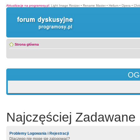
Aktualizacje na programosy.pl
:
Light Image Resizer
•
Rename Master
•
Helium
•
Opera
•
Chr
Strona główna
OG
Najczęściej Zadawane 
Problemy Logowania i Rejestracji
Dlaczego nie mogę się zalogować?