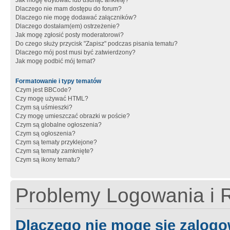
Jak mogę edytować lub usunąć ankietę?
Dlaczego nie mam dostępu do forum?
Dlaczego nie mogę dodawać załączników?
Dlaczego dostałam(em) ostrzeżenie?
Jak mogę zgłosić posty moderatorowi?
Do czego służy przycisk "Zapisz" podczas pisania tematu?
Dlaczego mój post musi być zatwierdzony?
Jak mogę podbić mój temat?
Formatowanie i typy tematów
Czym jest BBCode?
Czy mogę używać HTML?
Czym są uśmieszki?
Czy mogę umieszczać obrazki w poście?
Czym są globalne ogłoszenia?
Czym są ogłoszenia?
Czym są tematy przyklejone?
Czym są tematy zamknięte?
Czym są ikony tematu?
Problemy Logowania i R
Dlaczego nie mogę się zalog