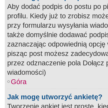
Aby dodać podpis do postu po 
profilu. Kiedy już to zrobisz m
przy formularzu wysyłania wiad
także domyślnie dodawać podpi
zaznaczając odpowiednią opcję 
pisząc post możesz zadecydowa
przez odznaczenie pola Dołącz 
wiadomości)
Góra
Jak mogę utworzyć ankietę?
Tworzenie ankiet jest proste, ki