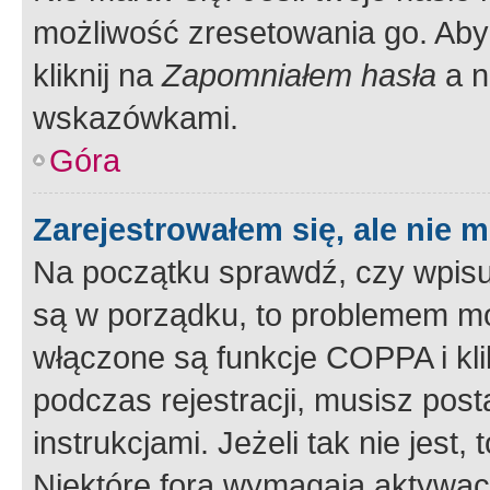
możliwość zresetowania go. Aby 
kliknij na
Zapomniałem hasła
a n
wskazówkami.
Góra
Zarejestrowałem się, ale nie 
Na początku sprawdź, czy wpisuj
są w porządku, to problemem mo
włączone są funkcje COPPA i kl
podczas rejestracji, musisz pos
instrukcjami. Jeżeli tak nie jes
Niektóre fora wymagają aktywac