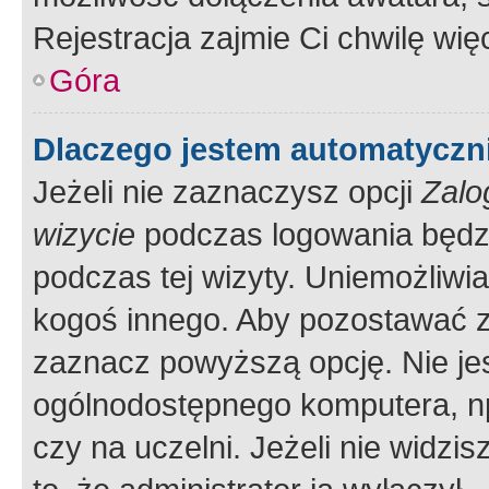
Rejestracja zajmie Ci chwilę wi
Góra
Dlaczego jestem automatycz
Jeżeli nie zaznaczysz opcji
Zalo
wizycie
podczas logowania będzi
podczas tej wizyty. Uniemożliwi
kogoś innego. Aby pozostawać 
zaznacz powyższą opcję. Nie jes
ogólnodostępnego komputera, np.
czy na uczelni. Jeżeli nie widzi