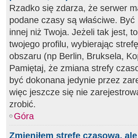
Rzadko się zdarza, że serwer m
podane czasy są właściwe. Być 
innej niż Twoja. Jeżeli tak jest,
twojego profilu, wybierając str
obszaru (np Berlin, Bruksela, Ko
Pamiętaj, że zmiana strefy czas
być dokonana jedynie przez zar
więc jeszcze się nie zarejestrow
zrobić.
Góra
Zmieniłem strefę czasową, ale