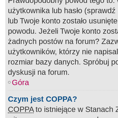
Prawdopodobny powód tego to:
użytkownika lub hasło (sprawdź e
lub Twoje konto zostało usunięte
powodu. Jeżeli Twoje konto zost
żadnych postów na forum? Zazw
użytkowników, którzy nie napisa
rozmiar bazy danych. Spróbuj po
dyskusji na forum.
Góra
Czym jest COPPA?
COPPA
to istniejące w Stanach