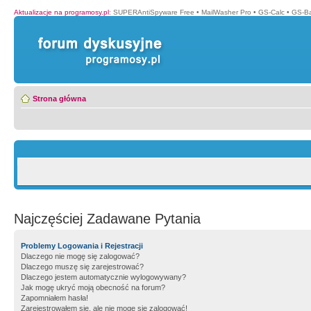
Aktualizacje na programosy.pl
:
SUPERAntiSpyware Free
•
MailWasher Pro
•
GS-Calc
•
GS-B
Strona główna
Najczęściej Zadawane Pytania
Problemy Logowania i Rejestracji
Dlaczego nie mogę się zalogować?
Dlaczego muszę się zarejestrować?
Dlaczego jestem automatycznie wylogowywany?
Jak mogę ukryć moją obecność na forum?
Zapomniałem hasła!
Zarejestrowałem się, ale nie mogę się zalogować!