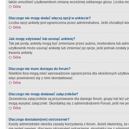
także umożliwić użytkownikom zmianę wcześniej oddanego głosu. Liczba możl
Góra
Dlaczego nie mogę dodać więcej opcji w ankiecie?
Liczba opcji ankiety jest ograniczona przez administratora. Jeśli chciałbyś do
Góra
Jak mogę edytować lub usunąć ankietę?
Tak jak posty, ankiety mogą być zmieniane przez autora, moderatora lub admi
użytkownik może usunąć ankietę lub zmieniać jej opcje, jeśli jednak został
trwania ankiety.
Góra
Dlaczego nie mam dostępu do forum?
Niektóre fora mogą mieć wprowadzone ograniczenia dla określonych użytkowni
więc powinieneś się z nimi skontaktować.
Góra
Dlaczego nie mogę dodawać załączników?
Zezwolenia załączników są przyznawane dla danego forum, grupy lub też uż
mogą wysyłać załączniki. Skontaktuj się z administratorem Forum, jeśli nie
Góra
Dlaczego dostałam(em) ostrzeżenie?
Każdy administrator określa zasady korzystania z forum. Jeżeli stwierdzą, ż
nie jesteś pewien, dlaczego otrzymałeś ostrzeżenie, skontaktuj sie z adminis