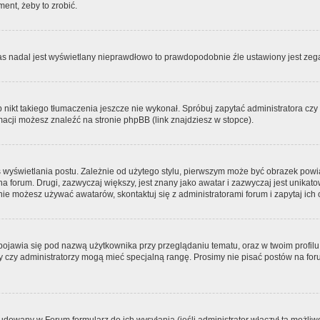
ment, żeby to zrobić.
zas nadal jest wyświetlany nieprawdłowo to prawdopodobnie źle ustawiony jest zega
ikt takiego tłumaczenia jeszcze nie wykonał. Spróbuj zapytać administratora czy m
acji możesz znaleźć na stronie phpBB (link znajdziesz w stopce).
 wyświetlania postu. Zależnie od użytego stylu, pierwszym może być obrazek pow
 na forum. Drugi, zazwyczaj większy, jest znany jako awatar i zazwyczaj jest unik
ie możesz używać awatarów, skontaktuj się z administratorami forum i zapytaj ich 
pojawia się pod nazwą użytkownika przy przeglądaniu tematu, oraz w twoim profilu
zy czy administratorzy mogą mieć specjalną rangę. Prosimy nie pisać postów na for