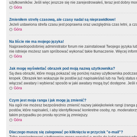
użytkowników. Jeśli więc jeszcze się nie zarejestrowałeś, teraz jest dobry mo
Góra
Zmieniłem strefę czasową, ale czasy nadal są nieprawidłowe!
Jeżeli ustawiona strefa czasu jest poprawna oraz uwzględnia czas letni, a c
Góra
Na liście nie ma mojego języka!
Najprawdopodobniej administrator forum nie zainstalował Twojego języka lub n
nie istnieje możesz sam spróbować wykonać takie tłumaczenie. Więcej inform
Góra
Jak mogę wyświetlać obrazek pod moją nazwą użytkownika?
Są dwa obrazki, które mogą pokazać się poniżej nazwy użytkownika podczas
kropek. Obrazek ten wskazuje ile postów już napisałeś/aś lub na Twój status
włączać awatary i wybierać sposób w jaki awatary mogą być dostępne. Jeśli n
Góra
Czym jest moja ranga i jak mogę ją zmienić?
Na ogół nie możesz bezpośrednio zmienić nazwy jakiejkolwiek rangi (ranga 
postów, które napisałeś, i aby identyfikować konkretne osoby, np. moderator
takim przypadku po prostu ręcznie ją zmniejszy.
Góra
Dlaczego muszę się zalogować po kliknięciu w przycisk "e-mail"?