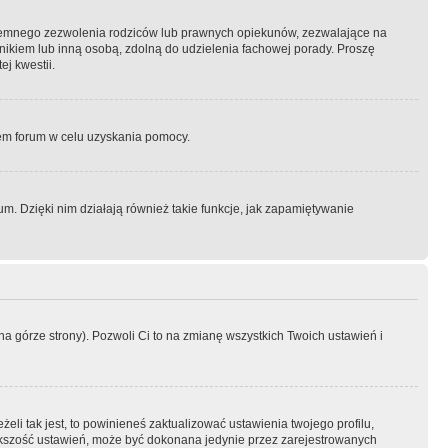
semnego zezwolenia rodziców lub prawnych opiekunów, zezwalające na
awnikiem lub inną osobą, zdolną do udzielenia fachowej porady. Proszę
j kwestii.
orem forum w celu uzyskania pomocy.
. Dzięki nim działają również takie funkcje, jak zapamiętywanie
a górze strony). Pozwoli Ci to na zmianę wszystkich Twoich ustawień i
li tak jest, to powinieneś zaktualizować ustawienia twojego profilu,
większość ustawień, może być dokonana jedynie przez zarejestrowanych