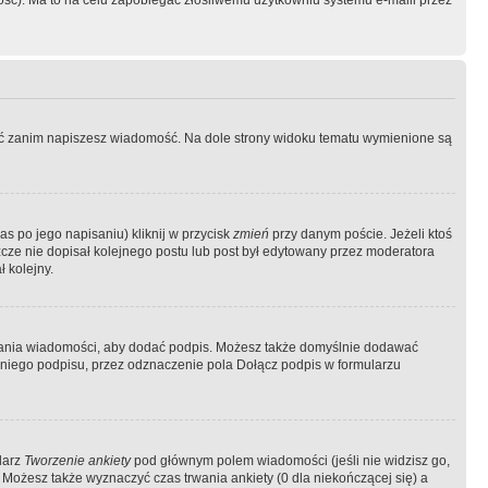
ość). Ma to na celu zapobiegać złośliwemu użytkowniu systemu e-maili przez
ować zanim napiszesz wiadomość. Na dole strony widoku tematu wymienione są
as po jego napisaniu) kliknij w przycisk
zmień
przy danym poście. Jeżeli ktoś
szcze nie dopisał kolejnego postu lub post był edytowany przez moderatora
 kolejny.
łania wiadomości, aby dodać podpis. Możesz także domyślnie dodawać
niego podpisu, przez odznaczenie pola Dołącz podpis w formularzu
larz
Tworzenie ankiety
pod głównym polem wiadomości (jeśli nie widzisz go,
 Możesz także wyznaczyć czas trwania ankiety (0 dla niekończącej się) a