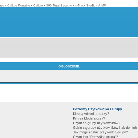
ase
•
Calibre Portable
•
Calibre
•
360 Total Security
•
n-Track Studio
•
AIMP
OGŁOSZENIE:
Poziomy Użytkownika i Grupy
Kim są Administratorzy?
Kim są Moderatorzy?
Czym są grupy użytkowników?
Gdzie są grupy użytkowników i jak do nic
Jak mogę zostać przywódcą grupy?
Czym jest "Domyślna grupa"?