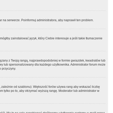
r na serwerze. Poinformuj administratora, aby naprawił ten problem.
ógłby zainstalować język, który Ciebie interesuje a jeśli takie tłumaczenie
iązany z Twoją rangą, najprawdopodobniej w formie gwiazdek, kwadratów lub
atowy lub spersonalizowany dla każdego użytkownika. Administrator forum może
o przyczyny.
, zależnie od szablonu). Większość forów używa rang aby wskazać liczbę
um tylko po to, aby otrzymać wyższą rangę. Moderator lub administrator w