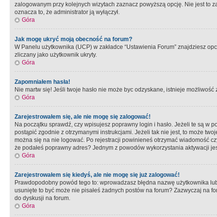
zalogowanym przy kolejnych wizytach zaznacz powyższą opcję. Nie jest to zal
oznacza to, że administrator ją wyłączył.
Góra
Jak mogę ukryć moją obecność na forum?
W Panelu użytkownika (UCP) w zakładce “Ustawienia Forum” znajdziesz opcję 
zliczany jako użytkownik ukryty.
Góra
Zapomniałem hasła!
Nie martw się! Jeśli twoje hasło nie może byc odzyskane, istnieje możliwość z
Góra
Zarejestrowałem się, ale nie mogę się zalogować!
Na początku sprawdź, czy wpisujesz poprawny login i hasło. Jeżeli te są w 
postąpić zgodnie z otrzymanymi instrukcjami. Jeżeli tak nie jest, to może 
można się na nie logować. Po rejestracji powinieneś otrzymać wiadomość czy 
że podałeś poprawny adres? Jednym z powodów wykorzystania aktywacji je
Góra
Zarejestrowałem się kiedyś, ale nie mogę się już zalogować!
Prawdopodobny powód tego to: wprowadzasz błędna nazwę użytkownika lub hasł
usunięte to być może nie pisałeś żadnych postów na forum? Zazwyczaj na fo
do dyskusji na forum.
Góra