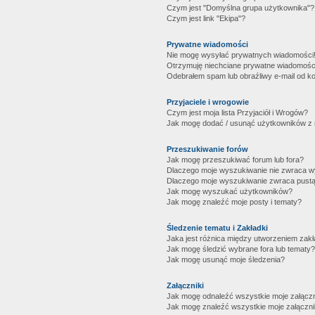
Czym jest "Domyślna grupa użytkownika"?
Czym jest link "Ekipa"?
Prywatne wiadomości
Nie mogę wysyłać prywatnych wiadomości
Otrzymuję niechciane prywatne wiadomośc
Odebrałem spam lub obraźliwy e-mail od ko
Przyjaciele i wrogowie
Czym jest moja lista Przyjaciół i Wrogów?
Jak mogę dodać / usunąć użytkowników z mo
Przeszukiwanie forów
Jak mogę przeszukiwać forum lub fora?
Dlaczego moje wyszukiwanie nie zwraca 
Dlaczego moje wyszukiwanie zwraca pustą
Jak mogę wyszukać użytkowników?
Jak mogę znaleźć moje posty i tematy?
Śledzenie tematu i Zakładki
Jaka jest różnica między utworzeniem zakł
Jak mogę śledzić wybrane fora lub tematy?
Jak mogę usunąć moje śledzenia?
Załączniki
Jak mogę odnaleźć wszystkie moje załączn
Jak mogę znaleźć wszystkie moje załączni