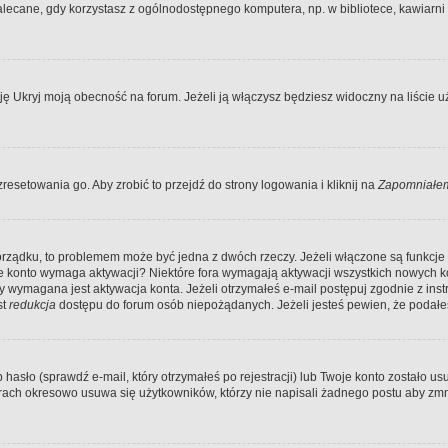
ecane, gdy korzystasz z ogólnodostępnego komputera, np. w bibliotece, kawiarni in
Ukryj moją obecność na forum. Jeżeli ją włączysz będziesz widoczny na liście uży
resetowania go. Aby zrobić to przejdź do strony logowania i kliknij na
Zapomniałem
porządku, to problemem może być jedna z dwóch rzeczy. Jeżeli włączone są funkcj
twoje konto wymaga aktywacji? Niektóre fora wymagają aktywacji wszystkich nowych 
wymagana jest aktywacja konta. Jeżeli otrzymałeś e-mail postępuj zgodnie z instruk
st
redukcja
dostępu do forum osób niepożądanych. Jeżeli jesteś pewien, że podałe
o (sprawdź e-mail, który otrzymałeś po rejestracji) lub Twoje konto zostało usun
rach okresowo usuwa się użytkowników, którzy nie napisali żadnego postu aby zmn