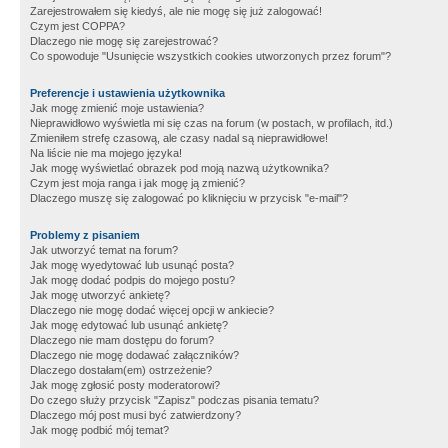
Zarejestrowałem się kiedyś, ale nie mogę się już zalogować!
Czym jest COPPA?
Dlaczego nie mogę się zarejestrować?
Co spowoduje "Usunięcie wszystkich cookies utworzonych przez forum"?
Preferencje i ustawienia użytkownika
Jak mogę zmienić moje ustawienia?
Nieprawidłowo wyświetla mi się czas na forum (w postach, w profilach, itd.)
Zmieniłem strefę czasową, ale czasy nadal są nieprawidłowe!
Na liście nie ma mojego języka!
Jak mogę wyświetlać obrazek pod moją nazwą użytkownika?
Czym jest moja ranga i jak mogę ją zmienić?
Dlaczego muszę się zalogować po kliknięciu w przycisk "e-mail"?
Problemy z pisaniem
Jak utworzyć temat na forum?
Jak mogę wyedytować lub usunąć posta?
Jak mogę dodać podpis do mojego postu?
Jak mogę utworzyć ankietę?
Dlaczego nie mogę dodać więcej opcji w ankiecie?
Jak mogę edytować lub usunąć ankietę?
Dlaczego nie mam dostępu do forum?
Dlaczego nie mogę dodawać załączników?
Dlaczego dostałam(em) ostrzeżenie?
Jak mogę zgłosić posty moderatorowi?
Do czego służy przycisk "Zapisz" podczas pisania tematu?
Dlaczego mój post musi być zatwierdzony?
Jak mogę podbić mój temat?