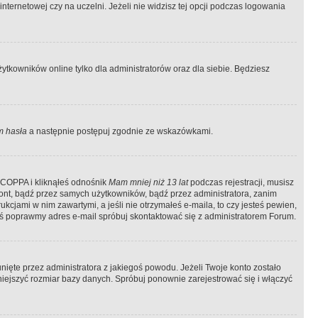
ternetowej czy na uczelni. Jeżeli nie widzisz tej opcji podczas logowania
tkowników online tylko dla administratorów oraz dla siebie. Będziesz
 hasła
a następnie postępuj zgodnie ze wskazówkami.
e COPPA i kliknąłeś odnośnik
Mam mniej niż 13 lat
podczas rejestracji, musisz
kont, bądź przez samych użytkowników, bądź przez administratora, zanim
cjami w nim zawartymi, a jeśli nie otrzymałeś e-maila, to czy jesteś pewien,
ś poprawmy adres e-mail spróbuj skontaktować się z administratorem Forum.
ięte przez administratora z jakiegoś powodu. Jeżeli Twoje konto zostało
iejszyć rozmiar bazy danych. Spróbuj ponownie zarejestrować się i włączyć