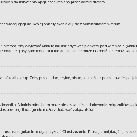
iwych do ustawienia opcji jest określana przez administratora.
dać więcej opcji do Twojej ankiety skontaktuj się z administratorem forum.
nistratora. Aby edytować ankietę musisz edytować pierwszy post w temacie (ankieta
y już oddane głosy tylko moderator lub administrator może to zrobić. Uniemożliwia
ków albo grup. Żeby przeglądać, czytać, pisać, itd. możesz potrzebować specjalny
ytkownika. Administrator forum może nie zezwalać na dodawanie załączników w o
 jesteś pewien, dlaczego nie możesz dodawać załączników.
e naruszasz regulamin, mogą przyznać Ci ostrzeżenie. Proszę pamiętać, że jest to d
tratorem.