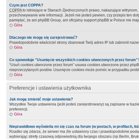
Czym jest COPPA?
COPPA
to istniejące w Stanach Zjednoczonych prawo, nakazujące witrynom
przechowywanie w/w informacji. Jeżeli nie jesteś pewien, czy przepis ten dot
pamiętać, że ani phpBB Group, ani oficjalny support phpBB w Polsce nie mają
Góra
Dlaczego nie mogę się zarejestrować?
Prawdopodobnie właściciel strony zbanował Twój adres IP lub zabronił nazwy 
Góra
Co spowoduje "Usunięcie wszystkich cookies utworzonych przez forum"
“Usuń cookies utworzone przez forum” usuwa cookies utworzone przez phpBB3
nieprzeczytanych postów. Usunięcie cookies może pomóc w przypadku pro
Góra
Preferencje i ustawienia użytkownika
Jak mogę zmienić moje ustawienia?
Wszystkie Twoje ustawienia (jeśli jesteś zarejestrowany) są zapisane w bazie 
preferencji.
Góra
Nieprawidłowo wyświetla mi się czas na forum (w postach, w profilach, itd.
Rzadko się zdarza, że serwer ma źle ustawiony czas i prawdopodobnie podane 
wybierając strefę czasową odpowiednią dla twojego obszaru (np Berlin, Bruk