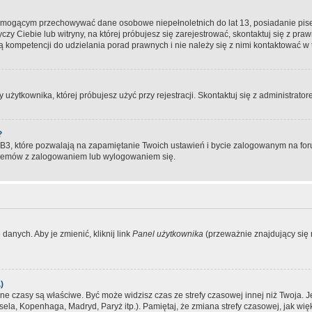
, mogącym przechowywać dane osobowe niepełnoletnich do lat 13, posiadanie pi
yczy Ciebie lub witryny, na której próbujesz się zarejestrować, skontaktuj się z pr
 kompetencji do udzielania porad prawnych i nie należy się z nimi kontaktować w te
użytkownika, której próbujesz użyć przy rejestracji. Skontaktuj się z administrat
?
, które pozwalają na zapamiętanie Twoich ustawień i bycie zalogowanym na forum
blemów z zalogowaniem lub wylogowaniem się.
danych. Aby je zmienić, kliknij link
Panel użytkownika
(przeważnie znajdujący się n
)
czasy są właściwe. Być może widzisz czas ze strefy czasowej innej niż Twoja. Jeże
sela, Kopenhaga, Madryd, Paryż itp.). Pamiętaj, że zmiana strefy czasowej, jak 