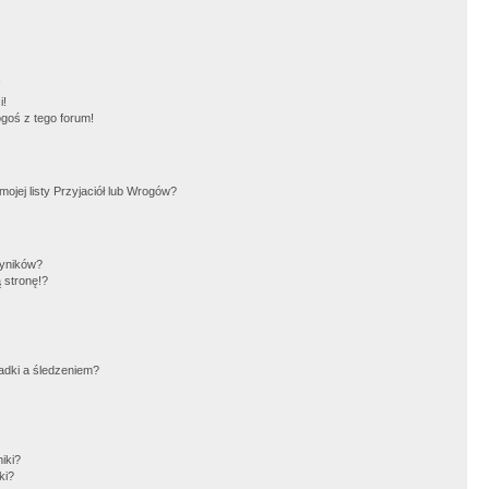
!
i!
goś z tego forum!
jej listy Przyjaciół lub Wrogów?
wyników?
 stronę!?
adki a śledzeniem?
iki?
ki?