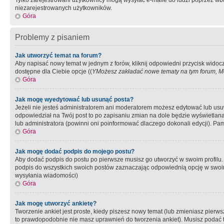
Tylko zarejestrowani użytkownicy mogą wysyłać e-maile do ludzi poprzez wbu
niezarejestrowanych użytkowników.
Góra
Problemy z pisaniem
Jak utworzyć temat na forum?
Aby napisać nowy temat w jednym z forów, kliknij odpowiedni przycisk widoc
dostępne dla Ciebie opcje ((
YMożesz zakładać nowe tematy na tym forum, Mo
Góra
Jak mogę wyedytować lub usunąć posta?
Jeżeli nie jesteś administratorem ani moderatorem możesz edytować lub usuwać
odpowiedział na Twój post to po zapisaniu zmian na dole będzie wyświetlana 
lub administratora (powinni oni poinformować dlaczego dokonali edycji). Pam
Góra
Jak mogę dodać podpis do mojego postu?
Aby dodać podpis do postu po pierwsze musisz go utworzyć w swoim profilu.
podpis do wszystkich swoich postów zaznaczając odpowiednią opcję w swoi
wysyłania wiadomości)
Góra
Jak mogę utworzyć ankietę?
Tworzenie ankiet jest proste, kiedy piszesz nowy temat (lub zmieniasz pier
to prawdopodobnie nie masz uprawnień do tworzenia ankiet). Musisz podać tyt