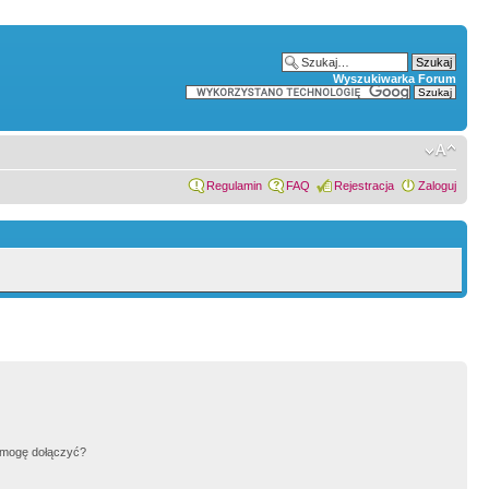
Wyszukiwarka Forum
Regulamin
FAQ
Rejestracja
Zaloguj
h mogę dołączyć?