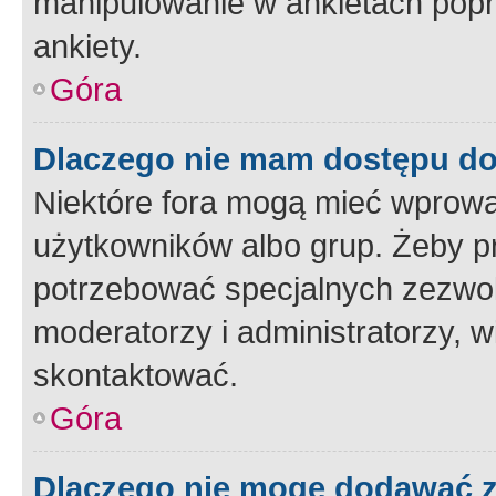
manipulowanie w ankietach popr
ankiety.
Góra
Dlaczego nie mam dostępu d
Niektóre fora mogą mieć wprowa
użytkowników albo grup. Żeby pr
potrzebować specjalnych zezwole
moderatorzy i administratorzy, w
skontaktować.
Góra
Dlaczego nie mogę dodawać 