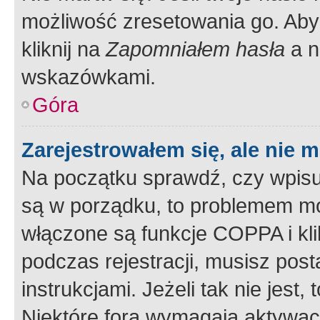
możliwość zresetowania go. Aby 
kliknij na
Zapomniałem hasła
a n
wskazówkami.
Góra
Zarejestrowałem się, ale nie 
Na początku sprawdź, czy wpisuj
są w porządku, to problemem mo
włączone są funkcje COPPA i kl
podczas rejestracji, musisz pos
instrukcjami. Jeżeli tak nie jes
Niektóre fora wymagają aktywac