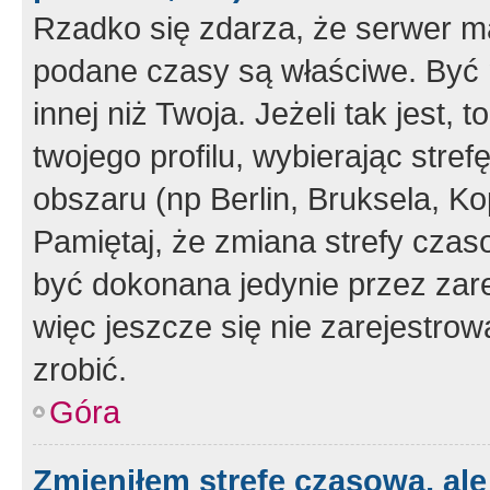
Rzadko się zdarza, że serwer m
podane czasy są właściwe. Być 
innej niż Twoja. Jeżeli tak jest,
twojego profilu, wybierając str
obszaru (np Berlin, Bruksela, Ko
Pamiętaj, że zmiana strefy czas
być dokonana jedynie przez zar
więc jeszcze się nie zarejestrow
zrobić.
Góra
Zmieniłem strefę czasową, ale