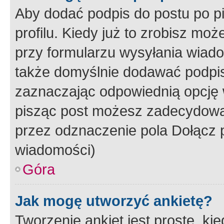
Aby dodać podpis do postu po 
profilu. Kiedy już to zrobisz m
przy formularzu wysyłania wiad
także domyślnie dodawać podpi
zaznaczając odpowiednią opcję 
pisząc post możesz zadecydowa
przez odznaczenie pola Dołącz 
wiadomości)
Góra
Jak mogę utworzyć ankietę?
Tworzenie ankiet jest proste, ki