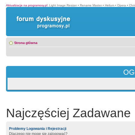
Aktualizacje na programosy.pl
:
Light Image Resizer
•
Rename Master
•
Helium
•
Opera
•
Chr
Strona główna
OG
Najczęściej Zadawane 
Problemy Logowania i Rejestracji
Dlaczego nie mogę się zalogować?