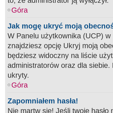
to, że administrator ją wyłączył.
Góra
Jak mogę ukryć moją obecno
W Panelu użytkownika (UCP) w 
znajdziesz opcję Ukryj moją obe
będziesz widoczny na liście użyt
administratorów oraz dla siebie.
ukryty.
Góra
Zapomniałem hasła!
Nie martw się! Jeśli twoje hasło