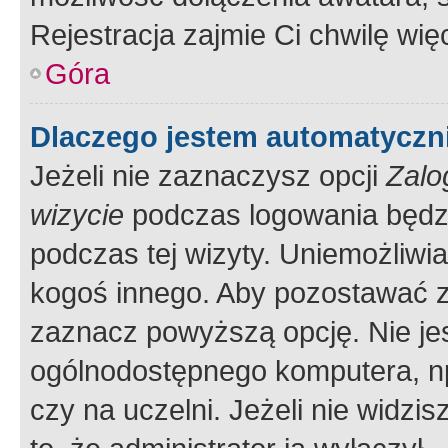
Rejestracja zajmie Ci chwilę wi
Góra
Dlaczego jestem automatycz
Jeżeli nie zaznaczysz opcji
Zalo
wizycie
podczas logowania będzi
podczas tej wizyty. Uniemożliwi
kogoś innego. Aby pozostawać 
zaznacz powyższą opcję. Nie jes
ogólnodostępnego komputera, np.
czy na uczelni. Jeżeli nie widzi