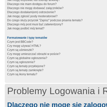
Jak mogę edytować lub usunąć ankietę?
Dlaczego nie mam dostępu do forum?
Dlaczego nie mogę dodawać załączników?
Dlaczego dostałam(em) ostrzeżenie?
Jak mogę zgłosić posty moderatorowi?
Do czego służy przycisk "Zapisz" podczas pisania tematu?
Dlaczego mój post musi być zatwierdzony?
Jak mogę podbić mój temat?
Formatowanie i typy tematów
Czym jest BBCode?
Czy mogę używać HTML?
Czym są uśmieszki?
Czy mogę umieszczać obrazki w poście?
Czym są globalne ogłoszenia?
Czym są ogłoszenia?
Czym są tematy przyklejone?
Czym są tematy zamknięte?
Czym są ikony tematu?
Problemy Logowania i R
Dlaczego nie mogę się zalog