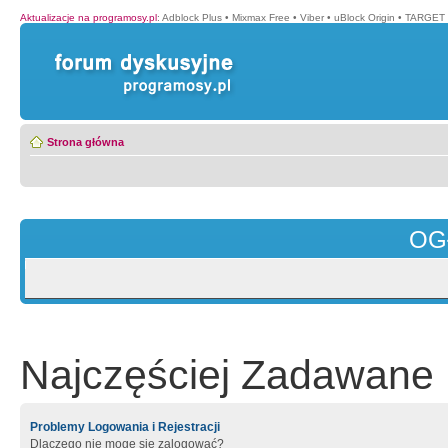
Aktualizacje na programosy.pl
:
Adblock Plus
•
Mixmax Free
•
Viber
•
uBlock Origin
•
TARGET 
Strona główna
OG
Najczęściej Zadawane 
Problemy Logowania i Rejestracji
Dlaczego nie mogę się zalogować?