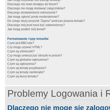
Jak mogę edytować lub usunąć ankietę?
Dlaczego nie mam dostępu do forum?
Dlaczego nie mogę dodawać załączników?
Dlaczego dostałam(em) ostrzeżenie?
Jak mogę zgłosić posty moderatorowi?
Do czego służy przycisk "Zapisz" podczas pisania tematu?
Dlaczego mój post musi być zatwierdzony?
Jak mogę podbić mój temat?
Formatowanie i typy tematów
Czym jest BBCode?
Czy mogę używać HTML?
Czym są uśmieszki?
Czy mogę umieszczać obrazki w poście?
Czym są globalne ogłoszenia?
Czym są ogłoszenia?
Czym są tematy przyklejone?
Czym są tematy zamknięte?
Czym są ikony tematu?
Problemy Logowania i R
Dlaczego nie mogę się zalog