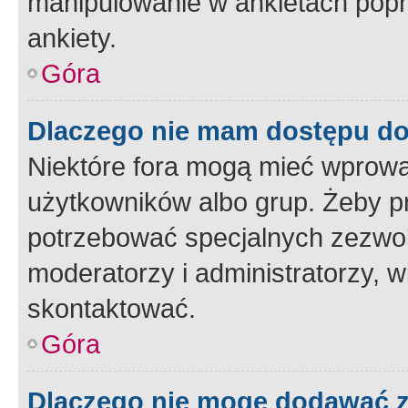
manipulowanie w ankietach popr
ankiety.
Góra
Dlaczego nie mam dostępu d
Niektóre fora mogą mieć wprowa
użytkowników albo grup. Żeby pr
potrzebować specjalnych zezwole
moderatorzy i administratorzy, w
skontaktować.
Góra
Dlaczego nie mogę dodawać 