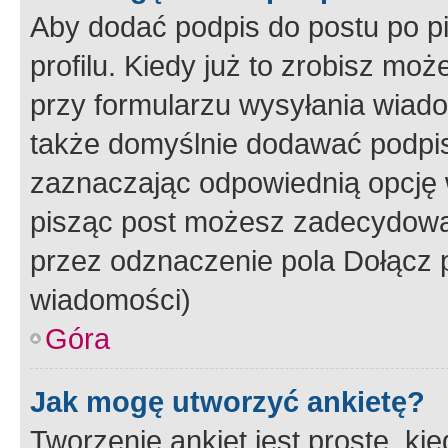
Aby dodać podpis do postu po 
profilu. Kiedy już to zrobisz m
przy formularzu wysyłania wiad
także domyślnie dodawać podpi
zaznaczając odpowiednią opcję 
pisząc post możesz zadecydowa
przez odznaczenie pola Dołącz 
wiadomości)
Góra
Jak mogę utworzyć ankietę?
Tworzenie ankiet jest proste, ki