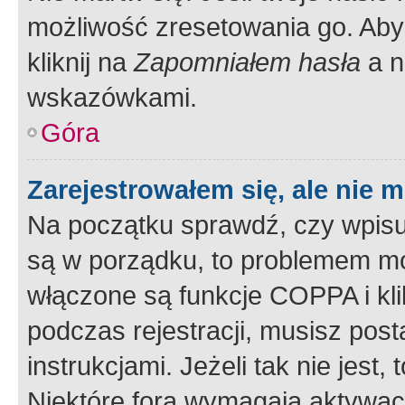
możliwość zresetowania go. Aby 
kliknij na
Zapomniałem hasła
a n
wskazówkami.
Góra
Zarejestrowałem się, ale nie 
Na początku sprawdź, czy wpisuj
są w porządku, to problemem mo
włączone są funkcje COPPA i kl
podczas rejestracji, musisz pos
instrukcjami. Jeżeli tak nie jes
Niektóre fora wymagają aktywac