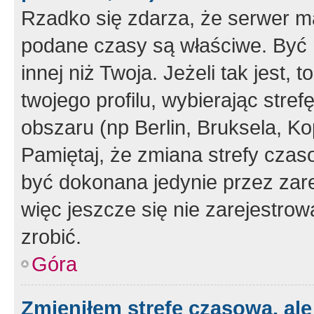
Rzadko się zdarza, że serwer m
podane czasy są właściwe. Być 
innej niż Twoja. Jeżeli tak jest,
twojego profilu, wybierając str
obszaru (np Berlin, Bruksela, Ko
Pamiętaj, że zmiana strefy czas
być dokonana jedynie przez zar
więc jeszcze się nie zarejestrow
zrobić.
Góra
Zmieniłem strefę czasową, ale