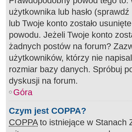
Prawdopodobny powód tego to:
użytkownika lub hasło (sprawdź e
lub Twoje konto zostało usunięte
powodu. Jeżeli Twoje konto zost
żadnych postów na forum? Zazw
użytkowników, którzy nie napisa
rozmiar bazy danych. Spróbuj po
dyskusji na forum.
Góra
Czym jest COPPA?
COPPA
to istniejące w Stanach