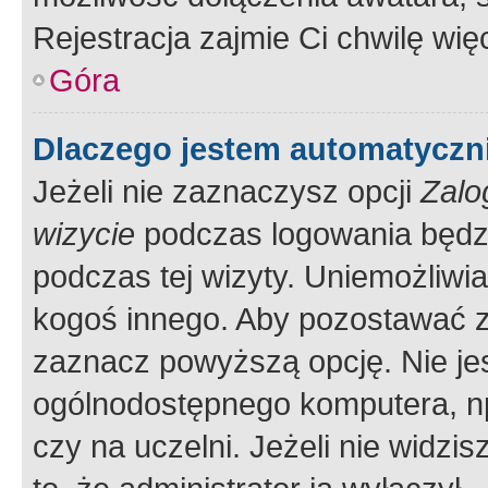
Rejestracja zajmie Ci chwilę wi
Góra
Dlaczego jestem automatycz
Jeżeli nie zaznaczysz opcji
Zalo
wizycie
podczas logowania będzi
podczas tej wizyty. Uniemożliwi
kogoś innego. Aby pozostawać 
zaznacz powyższą opcję. Nie jes
ogólnodostępnego komputera, np.
czy na uczelni. Jeżeli nie widzi