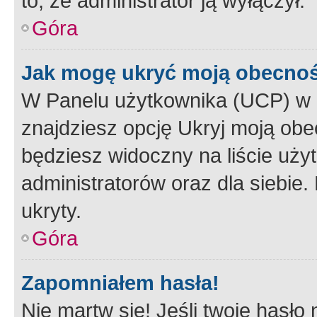
to, że administrator ją wyłączył.
Góra
Jak mogę ukryć moją obecno
W Panelu użytkownika (UCP) w 
znajdziesz opcję Ukryj moją obe
będziesz widoczny na liście użyt
administratorów oraz dla siebie.
ukryty.
Góra
Zapomniałem hasła!
Nie martw się! Jeśli twoje hasło