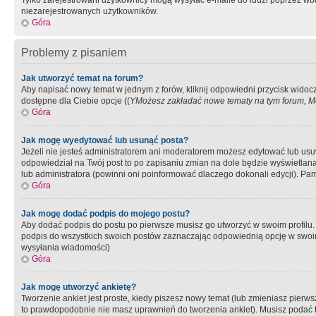
Tylko zarejestrowani użytkownicy mogą wysyłać e-maile do ludzi poprzez wbu
niezarejestrowanych użytkowników.
Góra
Problemy z pisaniem
Jak utworzyć temat na forum?
Aby napisać nowy temat w jednym z forów, kliknij odpowiedni przycisk widoc
dostępne dla Ciebie opcje ((
YMożesz zakładać nowe tematy na tym forum, Mo
Góra
Jak mogę wyedytować lub usunąć posta?
Jeżeli nie jesteś administratorem ani moderatorem możesz edytować lub usuwać
odpowiedział na Twój post to po zapisaniu zmian na dole będzie wyświetlana 
lub administratora (powinni oni poinformować dlaczego dokonali edycji). Pam
Góra
Jak mogę dodać podpis do mojego postu?
Aby dodać podpis do postu po pierwsze musisz go utworzyć w swoim profilu.
podpis do wszystkich swoich postów zaznaczając odpowiednią opcję w swoi
wysyłania wiadomości)
Góra
Jak mogę utworzyć ankietę?
Tworzenie ankiet jest proste, kiedy piszesz nowy temat (lub zmieniasz pier
to prawdopodobnie nie masz uprawnień do tworzenia ankiet). Musisz podać tyt