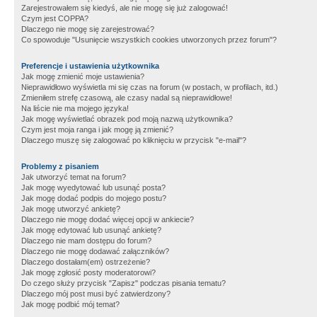
Zarejestrowałem się kiedyś, ale nie mogę się już zalogować!
Czym jest COPPA?
Dlaczego nie mogę się zarejestrować?
Co spowoduje "Usunięcie wszystkich cookies utworzonych przez forum"?
Preferencje i ustawienia użytkownika
Jak mogę zmienić moje ustawienia?
Nieprawidłowo wyświetla mi się czas na forum (w postach, w profilach, itd.)
Zmieniłem strefę czasową, ale czasy nadal są nieprawidłowe!
Na liście nie ma mojego języka!
Jak mogę wyświetlać obrazek pod moją nazwą użytkownika?
Czym jest moja ranga i jak mogę ją zmienić?
Dlaczego muszę się zalogować po kliknięciu w przycisk "e-mail"?
Problemy z pisaniem
Jak utworzyć temat na forum?
Jak mogę wyedytować lub usunąć posta?
Jak mogę dodać podpis do mojego postu?
Jak mogę utworzyć ankietę?
Dlaczego nie mogę dodać więcej opcji w ankiecie?
Jak mogę edytować lub usunąć ankietę?
Dlaczego nie mam dostępu do forum?
Dlaczego nie mogę dodawać załączników?
Dlaczego dostałam(em) ostrzeżenie?
Jak mogę zgłosić posty moderatorowi?
Do czego służy przycisk "Zapisz" podczas pisania tematu?
Dlaczego mój post musi być zatwierdzony?
Jak mogę podbić mój temat?