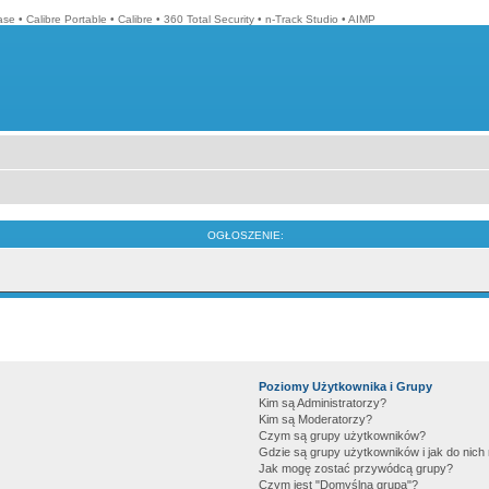
ase
•
Calibre Portable
•
Calibre
•
360 Total Security
•
n-Track Studio
•
AIMP
OGŁOSZENIE:
Poziomy Użytkownika i Grupy
Kim są Administratorzy?
Kim są Moderatorzy?
Czym są grupy użytkowników?
Gdzie są grupy użytkowników i jak do nic
Jak mogę zostać przywódcą grupy?
Czym jest "Domyślna grupa"?