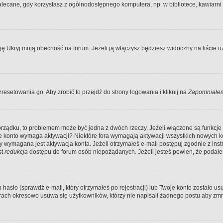
ecane, gdy korzystasz z ogólnodostępnego komputera, np. w bibliotece, kawiarni in
Ukryj moją obecność na forum. Jeżeli ją włączysz będziesz widoczny na liście uży
resetowania go. Aby zrobić to przejdź do strony logowania i kliknij na
Zapomniałem
porządku, to problemem może być jedna z dwóch rzeczy. Jeżeli włączone są funkcj
twoje konto wymaga aktywacji? Niektóre fora wymagają aktywacji wszystkich nowych 
wymagana jest aktywacja konta. Jeżeli otrzymałeś e-mail postępuj zgodnie z instruk
st
redukcja
dostępu do forum osób niepożądanych. Jeżeli jesteś pewien, że podałe
o (sprawdź e-mail, który otrzymałeś po rejestracji) lub Twoje konto zostało usun
rach okresowo usuwa się użytkowników, którzy nie napisali żadnego postu aby zmn