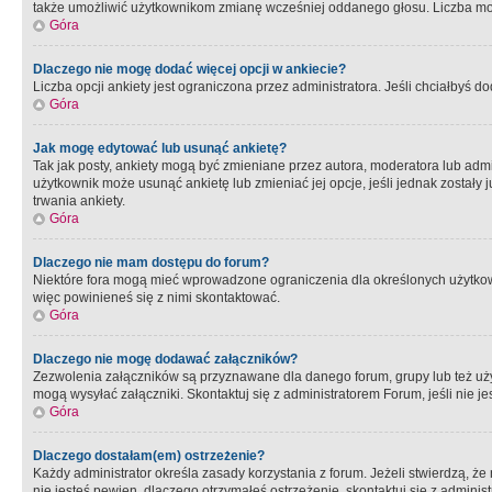
także umożliwić użytkownikom zmianę wcześniej oddanego głosu. Liczba możl
Góra
Dlaczego nie mogę dodać więcej opcji w ankiecie?
Liczba opcji ankiety jest ograniczona przez administratora. Jeśli chciałbyś do
Góra
Jak mogę edytować lub usunąć ankietę?
Tak jak posty, ankiety mogą być zmieniane przez autora, moderatora lub admi
użytkownik może usunąć ankietę lub zmieniać jej opcje, jeśli jednak został
trwania ankiety.
Góra
Dlaczego nie mam dostępu do forum?
Niektóre fora mogą mieć wprowadzone ograniczenia dla określonych użytkowni
więc powinieneś się z nimi skontaktować.
Góra
Dlaczego nie mogę dodawać załączników?
Zezwolenia załączników są przyznawane dla danego forum, grupy lub też uż
mogą wysyłać załączniki. Skontaktuj się z administratorem Forum, jeśli nie
Góra
Dlaczego dostałam(em) ostrzeżenie?
Każdy administrator określa zasady korzystania z forum. Jeżeli stwierdzą, ż
nie jesteś pewien, dlaczego otrzymałeś ostrzeżenie, skontaktuj sie z adminis