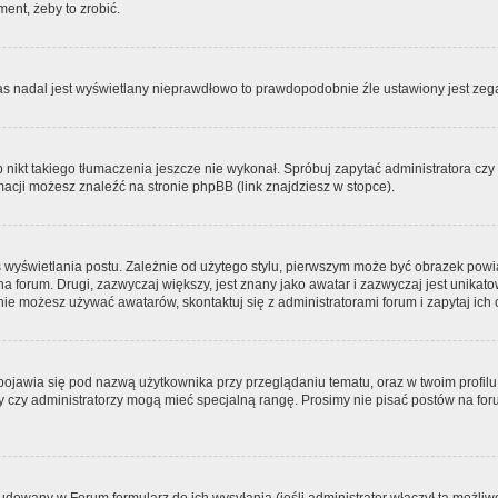
ment, żeby to zrobić.
zas nadal jest wyświetlany nieprawdłowo to prawdopodobnie źle ustawiony jest zega
ikt takiego tłumaczenia jeszcze nie wykonał. Spróbuj zapytać administratora czy m
acji możesz znaleźć na stronie phpBB (link znajdziesz w stopce).
 wyświetlania postu. Zależnie od użytego stylu, pierwszym może być obrazek pow
 na forum. Drugi, zazwyczaj większy, jest znany jako awatar i zazwyczaj jest unik
ie możesz używać awatarów, skontaktuj się z administratorami forum i zapytaj ich 
pojawia się pod nazwą użytkownika przy przeglądaniu tematu, oraz w twoim profilu
zy czy administratorzy mogą mieć specjalną rangę. Prosimy nie pisać postów na for