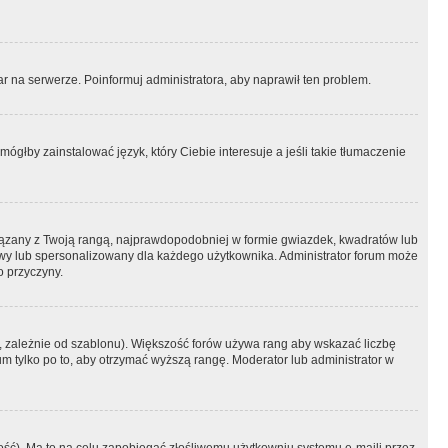
r na serwerze. Poinformuj administratora, aby naprawił ten problem.
ógłby zainstalować język, który Ciebie interesuje a jeśli takie tłumaczenie
iązany z Twoją rangą, najprawdopodobniej w formie gwiazdek, kwadratów lub
atowy lub spersonalizowany dla każdego użytkownika. Administrator forum może
o przyczyny.
, zależnie od szablonu). Większość forów używa rang aby wskazać liczbę
um tylko po to, aby otrzymać wyższą rangę. Moderator lub administrator w