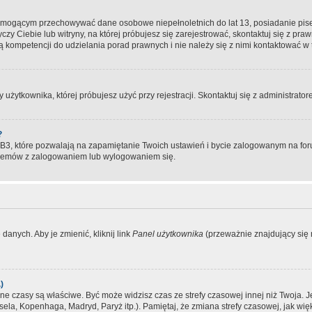
, mogącym przechowywać dane osobowe niepełnoletnich do lat 13, posiadanie pi
yczy Ciebie lub witryny, na której próbujesz się zarejestrować, skontaktuj się z pr
 kompetencji do udzielania porad prawnych i nie należy się z nimi kontaktować w te
użytkownika, której próbujesz użyć przy rejestracji. Skontaktuj się z administrat
?
, które pozwalają na zapamiętanie Twoich ustawień i bycie zalogowanym na forum
blemów z zalogowaniem lub wylogowaniem się.
danych. Aby je zmienić, kliknij link
Panel użytkownika
(przeważnie znajdujący się n
)
czasy są właściwe. Być może widzisz czas ze strefy czasowej innej niż Twoja. Jeże
sela, Kopenhaga, Madryd, Paryż itp.). Pamiętaj, że zmiana strefy czasowej, jak 