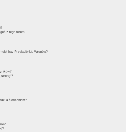
!
i!
goś z tego forum!
jej listy Przyjaciół lub Wrogów?
wyników?
 stronę!?
adki a śledzeniem?
iki?
ki?