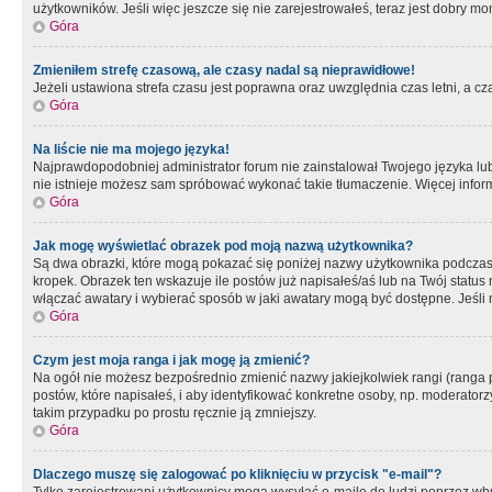
użytkowników. Jeśli więc jeszcze się nie zarejestrowałeś, teraz jest dobry mo
Góra
Zmieniłem strefę czasową, ale czasy nadal są nieprawidłowe!
Jeżeli ustawiona strefa czasu jest poprawna oraz uwzględnia czas letni, a c
Góra
Na liście nie ma mojego języka!
Najprawdopodobniej administrator forum nie zainstalował Twojego języka lub n
nie istnieje możesz sam spróbować wykonać takie tłumaczenie. Więcej inform
Góra
Jak mogę wyświetlać obrazek pod moją nazwą użytkownika?
Są dwa obrazki, które mogą pokazać się poniżej nazwy użytkownika podczas
kropek. Obrazek ten wskazuje ile postów już napisałeś/aś lub na Twój status
włączać awatary i wybierać sposób w jaki awatary mogą być dostępne. Jeśli n
Góra
Czym jest moja ranga i jak mogę ją zmienić?
Na ogół nie możesz bezpośrednio zmienić nazwy jakiejkolwiek rangi (ranga 
postów, które napisałeś, i aby identyfikować konkretne osoby, np. moderator
takim przypadku po prostu ręcznie ją zmniejszy.
Góra
Dlaczego muszę się zalogować po kliknięciu w przycisk "e-mail"?