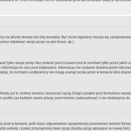
dowany w Forum formularz do ich wysyłania (jeśli administrator włączył tą możliw
zny na stronie tematu lub listy tematów. Być może będziesz musiał się zarejestr
żesz edytować swoje posty na tym forum, itp.
).
 tylko swoje posty. Aby zmienić post (czasem jest to możliwe tylko przez jakiś cz
informacja ile razy post edytowano. Informacja nie zostanie dodana jeżeli nikt je
iętaj, że normalni użytkownicy nie mogą usunąć postu jeżeli w temacie ktoś dopisał
 Kiedy już to zrobisz możesz zaznaczyć opcję
Dołącz podpis
przy formularzu wysy
m profilu (za każdym razem pisząc post możesz zadecydować o nie dodawaniu do 
wszy post w temacie, jeśli masz odpowiednie uprawnienia) powinieneś widzieć formu
uł ankiety i podać przynajmniej dwie opcje (każdą opcję wpisujesz w nowej linii).