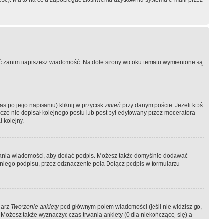
ość). Ma to na celu zapobiegać złośliwemu użytkowniu systemu e-maili przez
ować zanim napiszesz wiadomość. Na dole strony widoku tematu wymienione są
as po jego napisaniu) kliknij w przycisk
zmień
przy danym poście. Jeżeli ktoś
szcze nie dopisał kolejnego postu lub post był edytowany przez moderatora
 kolejny.
łania wiadomości, aby dodać podpis. Możesz także domyślnie dodawać
niego podpisu, przez odznaczenie pola Dołącz podpis w formularzu
larz
Tworzenie ankiety
pod głównym polem wiadomości (jeśli nie widzisz go,
 Możesz także wyznaczyć czas trwania ankiety (0 dla niekończącej się) a