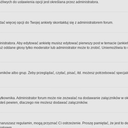
iwych do ustawienia opcji jest określana przez administratora.
dać więcej opcji do Twojej ankiety skontaktuj się z administratorem forum.
nistratora. Aby edytować ankietę musisz edytować pierwszy post w temacie (ankieta
y już oddane głosy tylko moderator lub administrator może to zrobić. Uniemożliwia
ków albo grup. Żeby przeglądać, czytać, pisać, itd. możesz potrzebować specjalny
ytkownika. Administrator forum może nie zezwalać na dodawanie załączników w o
 jesteś pewien, dlaczego nie możesz dodawać załączników.
e naruszasz regulamin, mogą przyznać Ci ostrzeżenie. Proszę pamiętać, że jest to d
tratorem.