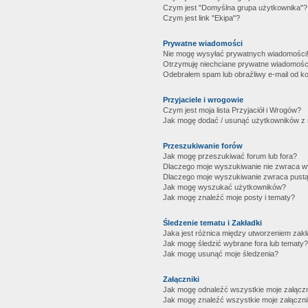
Czym jest "Domyślna grupa użytkownika"?
Czym jest link "Ekipa"?
Prywatne wiadomości
Nie mogę wysyłać prywatnych wiadomości
Otrzymuję niechciane prywatne wiadomośc
Odebrałem spam lub obraźliwy e-mail od ko
Przyjaciele i wrogowie
Czym jest moja lista Przyjaciół i Wrogów?
Jak mogę dodać / usunąć użytkowników z mo
Przeszukiwanie forów
Jak mogę przeszukiwać forum lub fora?
Dlaczego moje wyszukiwanie nie zwraca 
Dlaczego moje wyszukiwanie zwraca pustą
Jak mogę wyszukać użytkowników?
Jak mogę znaleźć moje posty i tematy?
Śledzenie tematu i Zakładki
Jaka jest różnica między utworzeniem zakł
Jak mogę śledzić wybrane fora lub tematy?
Jak mogę usunąć moje śledzenia?
Załączniki
Jak mogę odnaleźć wszystkie moje załączn
Jak mogę znaleźć wszystkie moje załączni