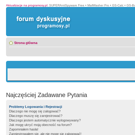
Aktualizacje na programosy.pl
:
SUPERAntiSpyware Free
•
MailWasher Pro
•
GS-Calc
•
GS-B
Strona główna
Najczęściej Zadawane Pytania
Problemy Logowania i Rejestracji
Dlaczego nie mogę się zalogować?
Dlaczego muszę się zarejestrować?
Dlaczego jestem automatycznie wylogowywany?
Jak mogę ukryć moją obecność na forum?
Zapomniałem hasła!
Zarejestrowałem się, ale nie mogę się zalogować!