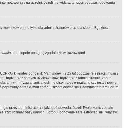
ternetowej czy na uczelni. Jeżeli nie widzisz tej opcji podczas logowania
tkowników online tylko dla administratorów oraz dla siebie. Będziesz
 hasła
a następnie postępuj zgodnie ze wskazówkami.
e COPPA i kliknąłeś odnośnik
Mam mniej niż 13 lat
podczas rejestracji, musisz
kont, bądź przez samych użytkowników, bądź przez administratora, zanim
cjami w nim zawartymi, a jeśli nie otrzymałeś e-maila, to czy jesteś pewien,
ś poprawmy adres e-mail spróbuj skontaktować się z administratorem Forum.
ięte przez administratora z jakiegoś powodu. Jeżeli Twoje konto zostało
iejszyć rozmiar bazy danych. Spróbuj ponownie zarejestrować się i włączyć