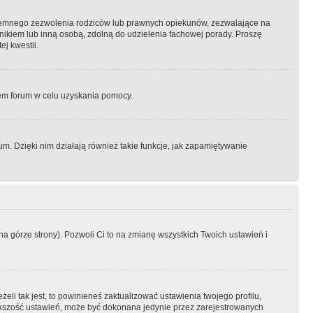
semnego zezwolenia rodziców lub prawnych opiekunów, zezwalające na
awnikiem lub inną osobą, zdolną do udzielenia fachowej porady. Proszę
j kwestii.
orem forum w celu uzyskania pomocy.
. Dzięki nim działają również takie funkcje, jak zapamiętywanie
a górze strony). Pozwoli Ci to na zmianę wszystkich Twoich ustawień i
li tak jest, to powinieneś zaktualizować ustawienia twojego profilu,
większość ustawień, może być dokonana jedynie przez zarejestrowanych