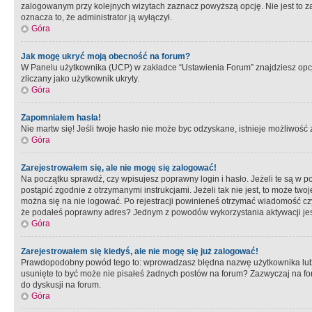
zalogowanym przy kolejnych wizytach zaznacz powyższą opcję. Nie jest to zal
oznacza to, że administrator ją wyłączył.
Góra
Jak mogę ukryć moją obecność na forum?
W Panelu użytkownika (UCP) w zakładce “Ustawienia Forum” znajdziesz opcję 
zliczany jako użytkownik ukryty.
Góra
Zapomniałem hasła!
Nie martw się! Jeśli twoje hasło nie może byc odzyskane, istnieje możliwość z
Góra
Zarejestrowałem się, ale nie mogę się zalogować!
Na początku sprawdź, czy wpisujesz poprawny login i hasło. Jeżeli te są w 
postąpić zgodnie z otrzymanymi instrukcjami. Jeżeli tak nie jest, to może 
można się na nie logować. Po rejestracji powinieneś otrzymać wiadomość czy 
że podałeś poprawny adres? Jednym z powodów wykorzystania aktywacji je
Góra
Zarejestrowałem się kiedyś, ale nie mogę się już zalogować!
Prawdopodobny powód tego to: wprowadzasz błędna nazwę użytkownika lub hasł
usunięte to być może nie pisałeś żadnych postów na forum? Zazwyczaj na fo
do dyskusji na forum.
Góra