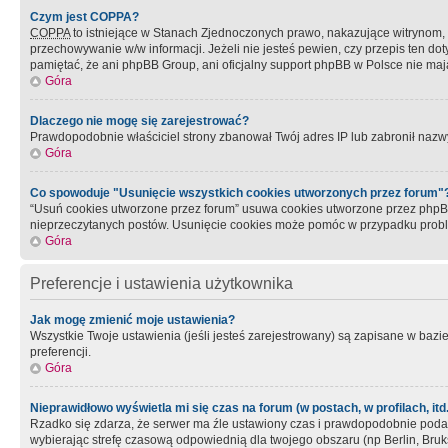
Czym jest COPPA?
COPPA
to istniejące w Stanach Zjednoczonych prawo, nakazujące witrynom
przechowywanie w/w informacji. Jeżeli nie jesteś pewien, czy przepis ten dot
pamiętać, że ani phpBB Group, ani oficjalny support phpBB w Polsce nie mają
Góra
Dlaczego nie mogę się zarejestrować?
Prawdopodobnie właściciel strony zbanował Twój adres IP lub zabronił nazwy 
Góra
Co spowoduje "Usunięcie wszystkich cookies utworzonych przez forum"
“Usuń cookies utworzone przez forum” usuwa cookies utworzone przez phpBB3
nieprzeczytanych postów. Usunięcie cookies może pomóc w przypadku pro
Góra
Preferencje i ustawienia użytkownika
Jak mogę zmienić moje ustawienia?
Wszystkie Twoje ustawienia (jeśli jesteś zarejestrowany) są zapisane w bazie 
preferencji.
Góra
Nieprawidłowo wyświetla mi się czas na forum (w postach, w profilach, itd.
Rzadko się zdarza, że serwer ma źle ustawiony czas i prawdopodobnie podane 
wybierając strefę czasową odpowiednią dla twojego obszaru (np Berlin, Bruk