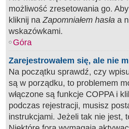
możliwość zresetowania go. Aby 
kliknij na
Zapomniałem hasła
a n
wskazówkami.
Góra
Zarejestrowałem się, ale nie 
Na początku sprawdź, czy wpisuj
są w porządku, to problemem mo
włączone są funkcje COPPA i kl
podczas rejestracji, musisz pos
instrukcjami. Jeżeli tak nie jes
Niektóre fora wymagają aktywac