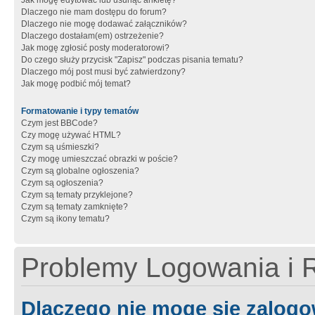
Jak mogę edytować lub usunąć ankietę?
Dlaczego nie mam dostępu do forum?
Dlaczego nie mogę dodawać załączników?
Dlaczego dostałam(em) ostrzeżenie?
Jak mogę zgłosić posty moderatorowi?
Do czego służy przycisk "Zapisz" podczas pisania tematu?
Dlaczego mój post musi być zatwierdzony?
Jak mogę podbić mój temat?
Formatowanie i typy tematów
Czym jest BBCode?
Czy mogę używać HTML?
Czym są uśmieszki?
Czy mogę umieszczać obrazki w poście?
Czym są globalne ogłoszenia?
Czym są ogłoszenia?
Czym są tematy przyklejone?
Czym są tematy zamknięte?
Czym są ikony tematu?
Problemy Logowania i R
Dlaczego nie mogę się zalog