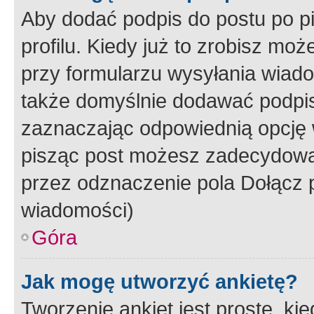
Aby dodać podpis do postu po 
profilu. Kiedy już to zrobisz m
przy formularzu wysyłania wiad
także domyślnie dodawać podpi
zaznaczając odpowiednią opcję 
pisząc post możesz zadecydowa
przez odznaczenie pola Dołącz 
wiadomości)
Góra
Jak mogę utworzyć ankietę?
Tworzenie ankiet jest proste, ki