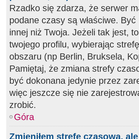
Rzadko się zdarza, że serwer m
podane czasy są właściwe. Być 
innej niż Twoja. Jeżeli tak jest,
twojego profilu, wybierając str
obszaru (np Berlin, Bruksela, Ko
Pamiętaj, że zmiana strefy czas
być dokonana jedynie przez zar
więc jeszcze się nie zarejestrow
zrobić.
Góra
Zmieniłem strefę czasową, ale