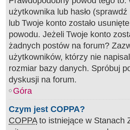
Prawdopodobny powód tego to:
użytkownika lub hasło (sprawdź e
lub Twoje konto zostało usunięte
powodu. Jeżeli Twoje konto zost
żadnych postów na forum? Zazw
użytkowników, którzy nie napisa
rozmiar bazy danych. Spróbuj po
dyskusji na forum.
Góra
Czym jest COPPA?
COPPA
to istniejące w Stanach