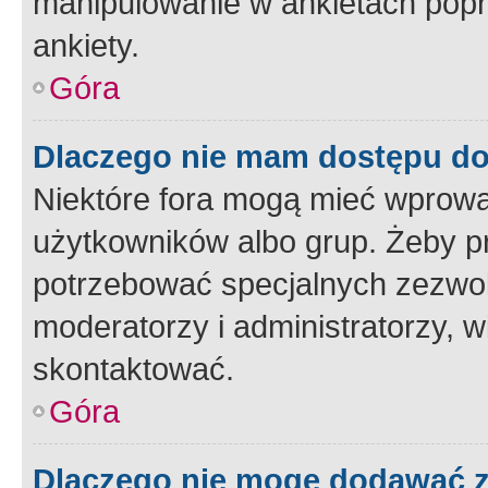
manipulowanie w ankietach popr
ankiety.
Góra
Dlaczego nie mam dostępu d
Niektóre fora mogą mieć wprowa
użytkowników albo grup. Żeby pr
potrzebować specjalnych zezwole
moderatorzy i administratorzy, w
skontaktować.
Góra
Dlaczego nie mogę dodawać 