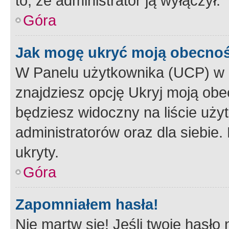
to, że administrator ją wyłączył.
Góra
Jak mogę ukryć moją obecno
W Panelu użytkownika (UCP) w 
znajdziesz opcję Ukryj moją obe
będziesz widoczny na liście użyt
administratorów oraz dla siebie.
ukryty.
Góra
Zapomniałem hasła!
Nie martw się! Jeśli twoje hasło