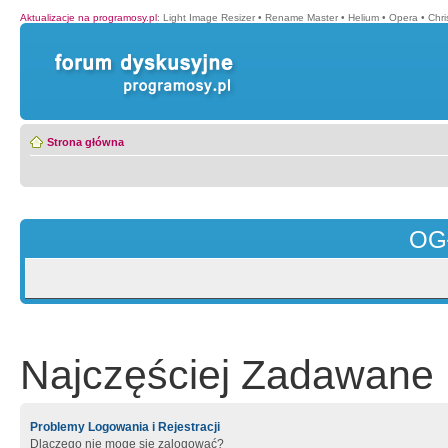
Aktualizacje na programosy.pl
:
Light Image Resizer
•
Rename Master
•
Helium
•
Opera
•
Chr
Strona główna
OG
Najczęściej Zadawane 
Problemy Logowania i Rejestracji
Dlaczego nie mogę się zalogować?