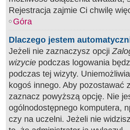
Rejestracja zajmie Ci chwilę wi
Góra
Dlaczego jestem automatycz
Jeżeli nie zaznaczysz opcji
Zalo
wizycie
podczas logowania będzi
podczas tej wizyty. Uniemożliwi
kogoś innego. Aby pozostawać 
zaznacz powyższą opcję. Nie jes
ogólnodostępnego komputera, np.
czy na uczelni. Jeżeli nie widzi